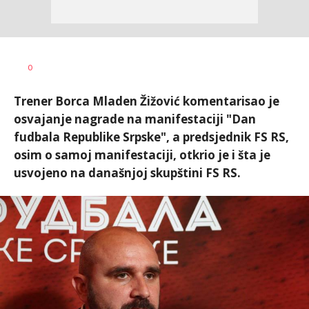
Haris
AUTOR
0
Krhalić
Trener Borca Mladen Žižović komentarisao je
osvajanje nagrade na manifestaciji "Dan
fudbala Republike Srpske", a predsjednik FS RS,
osim o samoj manifestaciji, otkrio je i šta je
usvojeno na današnjoj skupštini FS RS.