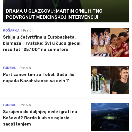
DRAMA U GLAZGOVU: MARTIN O'NIL HITNO
PODVRGNUT MEDICINSKOJ INTERVENCIJI
0
KOŠARKA
Pre 5 h
|
Srbija u četvrtfinalu Eurobasketa,
blamaža Hrvatske: Svi u čudu gledali
rezultat "25:100" na semaforu
0
FUDBAL
Pre 6 h
|
Partizanov tim za Tobol: Saša Ilić
napada Kazahstance sa ovih 11
0
FUDBAL
Pre 6 h
|
Sarajevo do daljnjeg neće igrati na
Koševu!? Bordo klub se oglasio
saopštenjem