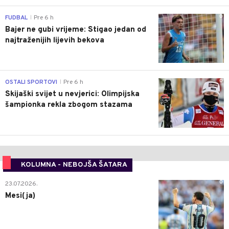
0
FUDBAL
Pre 6 h
|
Bajer ne gubi vrijeme: Stigao jedan od
najtraženijih lijevih bekova
0
OSTALI SPORTOVI
Pre 6 h
|
Skijaški svijet u nevjerici: Olimpijska
šampionka rekla zbogom stazama
KOLUMNA - NEBOJŠA ŠATARA
0
23.07.2026.
Mesi(ja)