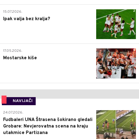
2
15.07.2026.
Ipak valja bez kralja?
0
17.05.2026.
Mostarske kiše
NAVIJAČI
0
24.07.2026.
Fudbaleri UNA Štrasena šokirano gledali
Grobare: Nevjerovatna scena na kraju
utakmice Partizana