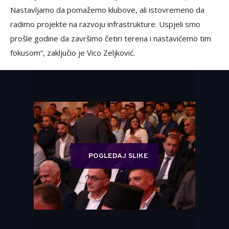
Nastavljamo da pomažemo klubove, ali istovremeno da
radimo projekte na razvoju infrastrukture. Uspjeli smo
prošle godine da završimo četiri terena i nastavićemo tim
fokusom“, zaključio je Vico Zeljković.
POGLEDAJ SLIKE