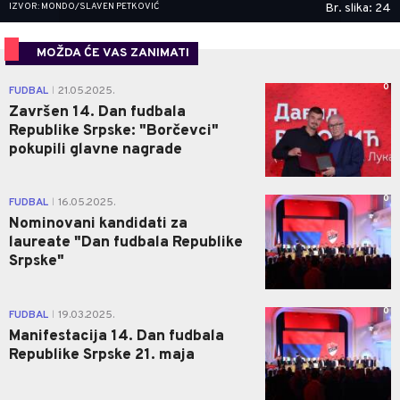
IZVOR: MONDO/SLAVEN PETKOVIĆ
Br. slika: 24
MOŽDA ĆE VAS ZANIMATI
0
FUDBAL
21.05.2025.
|
Završen 14. Dan fudbala
Republike Srpske: "Borčevci"
pokupili glavne nagrade
0
FUDBAL
16.05.2025.
|
Nominovani kandidati za
laureate "Dan fudbala Republike
Srpske"
0
FUDBAL
19.03.2025.
|
Manifestacija 14. Dan fudbala
Republike Srpske 21. maja