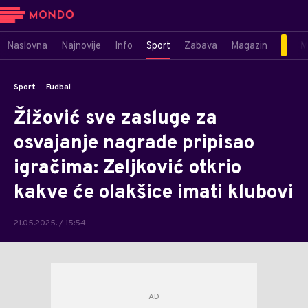
Naslovna
Najnovije
Info
Sport
Zabava
Magazin
M
Sport
Fudbal
Žižović sve zasluge za
osvajanje nagrade pripisao
igračima: Zeljković otkrio
kakve će olakšice imati klubovi
21.05.2025. / 15:54