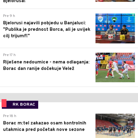
Bjelorusa!
0
Pre 9 h
Bjelorusi najavili pobjedu u Banjaluci:
"Publika je prednost Borca, ali je uvijek
cilj trijumf!"
0
Pre 17 h
Riješene nedoumice - nema odlaganja:
Borac dan ranije dočekuje Velež
RK BORAC
0
Pre 18 h
Borac m:tel zakazao osam kontrolnih
utakmica pred početak nove sezone