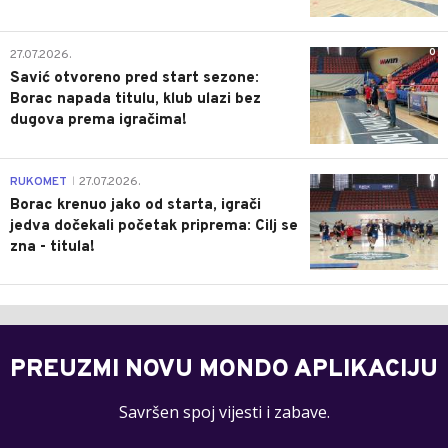
0
27.07.2026.
Savić otvoreno pred start sezone:
Borac napada titulu, klub ulazi bez
dugova prema igračima!
0
RUKOMET
27.07.2026.
|
Borac krenuo jako od starta, igrači
jedva dočekali početak priprema: Cilj se
zna - titula!
PREUZMI NOVU MONDO APLIKACIJU
Savršen spoj vijesti i zabave.