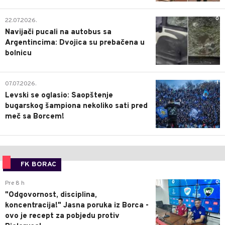
0
22.07.2026.
Navijači pucali na autobus sa
Argentincima: Dvojica su prebačena u
bolnicu
1
07.07.2026.
Levski se oglasio: Saopštenje
bugarskog šampiona nekoliko sati pred
meč sa Borcem!
FK BORAC
0
Pre 8 h
"Odgovornost, disciplina,
koncentracija!" Jasna poruka iz Borca -
ovo je recept za pobjedu protiv