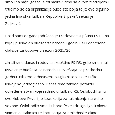
smo i na naše goste, a mi nastavljamo sa ovom tradicijom i
trudimo se da organizacija bude što bolja te je ovo sigurno
jedna fina slika fudbala Republike Srpske“, rekao je
Zeljković.
Pred sami događaj održana je i redovna skupština FS RS na
kojoj je usvojen budžet za narednu godinu, ali i donesene
olakšice za klubove u sezoni 2025/26.
„Imali smo danas i redovnu skupštinu FS RS, gdje smo imali
usvajanje budžeta za narednu i izvještaja za prethodnu
godinu. Bili smo jedinstveni i saglasni te su sve tačke
usvojene jednoglasno. Danas smo takođe potvrdili
određene stvari koje radimo u fudbalu RS. Oslobodili smo
sve klubove Prve lige koatizacija za takmičenje naredne
sezone. Oslobodilo smo klubove Prve i drugih liga trokova
snimanja utakmica te koatizacija za omladinske ekipe.