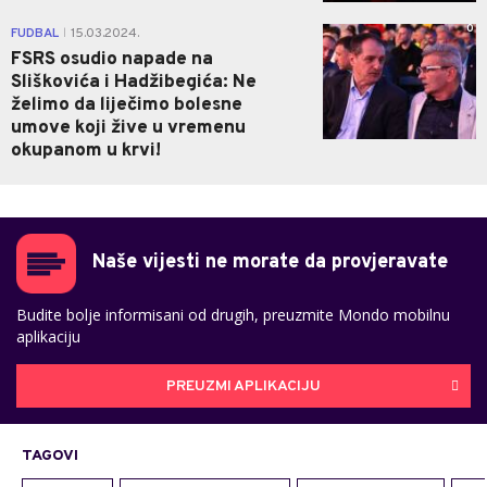
0
FUDBAL
15.03.2024.
|
FSRS osudio napade na
Sliškovića i Hadžibegića: Ne
želimo da liječimo bolesne
umove koji žive u vremenu
okupanom u krvi!
Naše vijesti ne morate da provjeravate
Budite bolje informisani od drugih, preuzmite Mondo mobilnu
aplikaciju
PREUZMI APLIKACIJU
TAGOVI