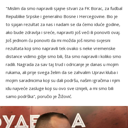
"Mislim da smo napravili sjajne stvari za FK Borac, za fudbal
Republike Srpske i generalno Bosne i Hercegovine. Bio je
to sjajan rezultat za nas i nadam se da ćemo iduće godine,
ako bude zdravlja i sreće, napraviti još veći ili ponoviti ovaj.
Još jednom ću ponoviti da mi možda još nismo svjesni
rezultata koji smo napravili tek ovako s neke vremenske
distance vidimo gdje smo bili, šta smo napravili i koliko smo
radili. Nagrada za sav taj trud i odricanje je danas u mojim
rukama, ali prije svega želim da se zahvalim Upravi kluba i
mojim saradnicima koji su dali podršu, našim igračima i njim
idu najveće zasluge koji su ovo sve iznijeli, a mi smo bili
samo podrška", poručio je Žižović.