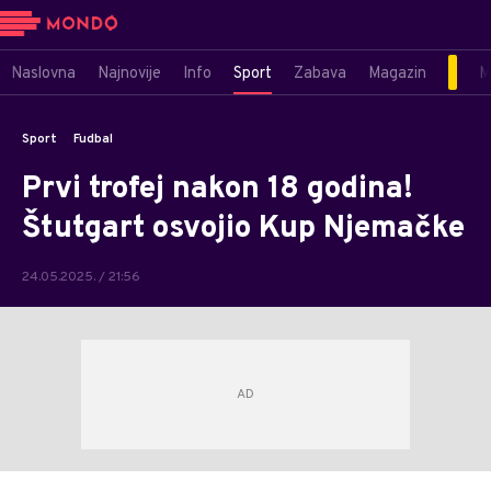
Naslovna
Najnovije
Info
Sport
Zabava
Magazin
M
Sport
Fudbal
Prvi trofej nakon 18 godina!
Štutgart osvojio Kup Njemačke
24.05.2025. / 21:56