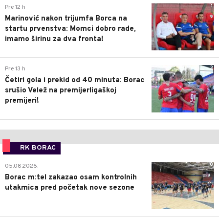
1
Pre 12 h
Marinović nakon trijumfa Borca na
startu prvenstva: Momci dobro rade,
imamo širinu za dva fronta!
3
Pre 13 h
Četiri gola i prekid od 40 minuta: Borac
srušio Velež na premijerligaškoj
premijeri!
RK BORAC
0
05.08.2026.
Borac m:tel zakazao osam kontrolnih
utakmica pred početak nove sezone