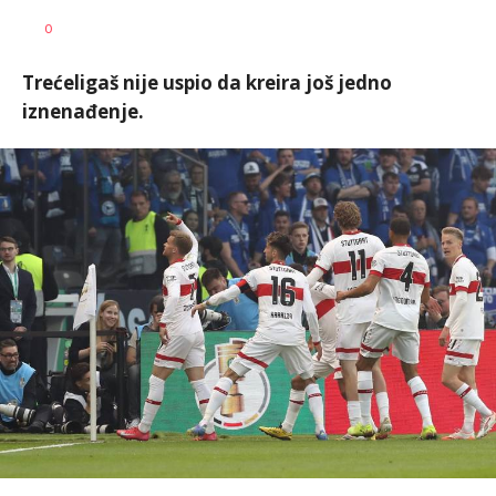
Haris
AUTOR
0
Krhalić
Trećeligaš nije uspio da kreira još jedno
iznenađenje.