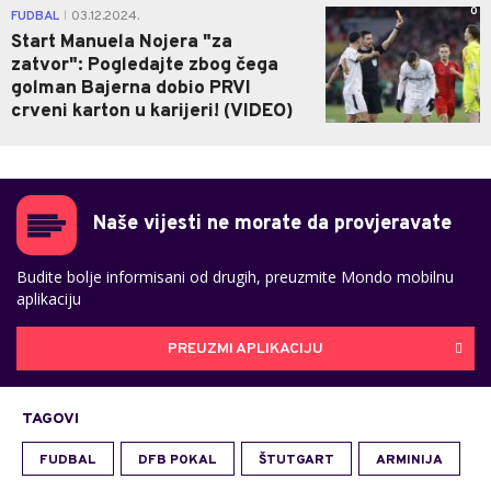
0
FUDBAL
03.12.2024.
|
Start Manuela Nojera "za
zatvor": Pogledajte zbog čega
golman Bajerna dobio PRVI
crveni karton u karijeri! (VIDEO)
Naše vijesti ne morate da provjeravate
Budite bolje informisani od drugih, preuzmite Mondo mobilnu
aplikaciju
PREUZMI APLIKACIJU
TAGOVI
FUDBAL
DFB POKAL
ŠTUTGART
ARMINIJA