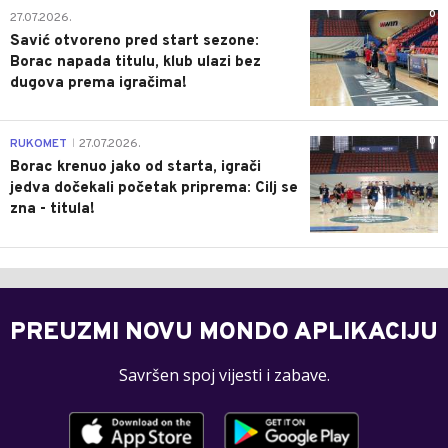
0
27.07.2026.
Savić otvoreno pred start sezone:
Borac napada titulu, klub ulazi bez
dugova prema igračima!
0
RUKOMET
27.07.2026.
|
Borac krenuo jako od starta, igrači
jedva dočekali početak priprema: Cilj se
zna - titula!
PREUZMI NOVU MONDO APLIKACIJU
Savršen spoj vijesti i zabave.