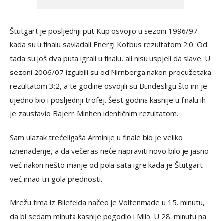
Štutgart je posljednji put Kup osvojio u sezoni 1996/97
kada su u finalu savladali Energi Kotbus rezultatom 2:0. Od
tada su još dva puta igrali u finalu, ali nisu uspjeli da slave. U
sezoni 2006/07 izgubili su od Nirnberga nakon produžetaka
rezultatom 3:2, a te godine osvojili su Bundesligu što im je
ujedno bio i posljednji trofej. Šest godina kasnije u finalu ih
je zaustavio Bajern Minhen identičnim rezultatom.
Sam ulazak trećeligaša Arminije u finale bio je veliko
iznenađenje, a da večeras neće napraviti novo bilo je jasno
već nakon nešto manje od pola sata igre kada je Štutgart
već imao tri gola prednosti.
Mrežu tima iz Bilefelda načeo je Voltenmade u 15. minutu,
da bi sedam minuta kasnije pogodio i Milo. U 28. minutu na