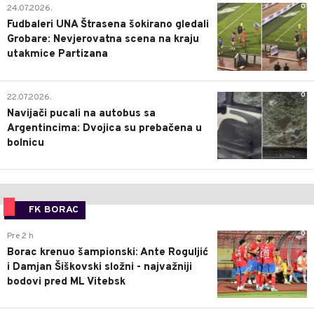
0
24.07.2026.
Fudbaleri UNA Štrasena šokirano gledali
Grobare: Nevjerovatna scena na kraju
utakmice Partizana
0
22.07.2026.
Navijači pucali na autobus sa
Argentincima: Dvojica su prebačena u
bolnicu
FK BORAC
0
Pre 2 h
Borac krenuo šampionski: Ante Roguljić
i Damjan Šiškovski složni - najvažniji
bodovi pred ML Vitebsk