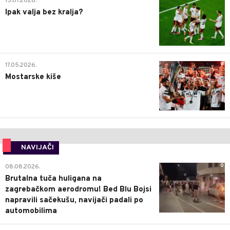
15.07.2026.
Ipak valja bez kralja?
0
17.05.2026.
Mostarske kiše
NAVIJAČI
0
08.08.2026.
Brutalna tuča huligana na
zagrebačkom aerodromu! Bed Blu Bojsi
napravili sačekušu, navijači padali po
automobilima