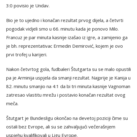
3:0 povisio je Undav.
Bio je to ujedno i konačan rezultat prvog dijela, a četvrti
pogodak vidjeli smo u 66. minutu kada je ponovo Milo.
Francuz je par minuta kasnije izašao iz igre, a zamijenio ga
je bh. reprezentativac Ermedin Demirović, kojem je ovo
prvi trofej u karijeri.
Nakon četvrtog gola, fudbaleri Štutgarta su se malo opustili
pa je Arminija uspjela da smanji rezultat. Najprije je Kanija u
82. minutu smanjio na 4:1 da bi tri minuta kasnije Vagnoman
zatresao vlastitu mrežu i postavio konačan rezultat ovog
meča.
Štutgart je Bundesligu okončao na devetoj poziciji čime su
ostali bez Evrope, ali su se zahvaljujući večerašnjem
uspjehu kvalifikovali u Ligu Evrope.