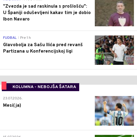
"Zvezda je sad raskinula s prošlošću":
U Španiji oduševljeni kakav tim je dobio
Ibon Navaro
0
FUDBAL
Pre 1 h
|
Glavobolja za Sašu Ilića pred revanš
Partizana u Konferencijskoj ligi
KOLUMNA - NEBOJŠA ŠATARA
0
23.07.2026.
Mesi(ja)
2