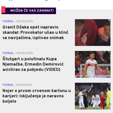
MOŽDA ĆE VAS ZANIMATI
0
FUDBAL
02.04.2025.
|
Granit Džaka opet napravio
skandal: Provokator ušao u klinč
sa navijačima, isplivao snimak
0
FUDBAL
04.02.2025.
|
Štutgart u polufinalu Kupa
Njemačke, Ermedin Demirović
asistirao za pobjedu (VIDEO)
0
FUDBAL
04.12.2024.
|
Nojer o prvom crvenom kartonu u
karijeri: Isključenje je naravno
boljelo