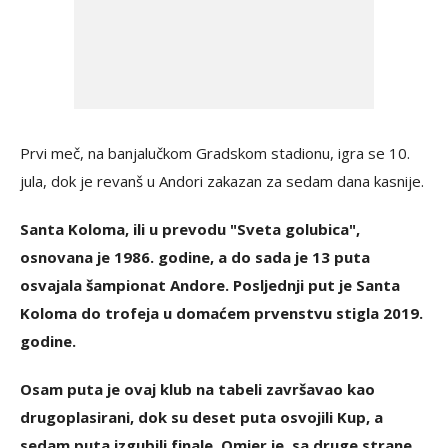
Prvi meč, na banjalučkom Gradskom stadionu, igra se 10.
jula, dok je revanš u Andori zakazan za sedam dana kasnije.
Santa Koloma, ili u prevodu "Sveta golubica",
osnovana je 1986. godine, a do sada je 13 puta
osvajala šampionat Andore. Posljednji put je Santa
Koloma do trofeja u domaćem prvenstvu stigla 2019.
godine.
Osam puta je ovaj klub na tabeli završavao kao
drugoplasirani, dok su deset puta osvojili Kup, a
sedam puta izgubili finale. Omjer je, sa druge strane,