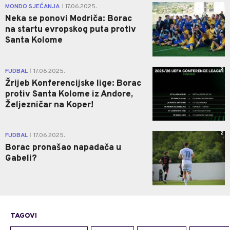
0
MONDO SJEĆANJA
17.06.2025.
|
Neka se ponovi Modriča: Borac
na startu evropskog puta protiv
Santa Kolome
2
FUDBAL
17.06.2025.
|
Žrijeb Konferencijske lige: Borac
protiv Santa Kolome iz Andore,
Željezničar na Koper!
2
FUDBAL
17.06.2025.
|
Borac pronašao napadača u
Gabeli?
TAGOVI