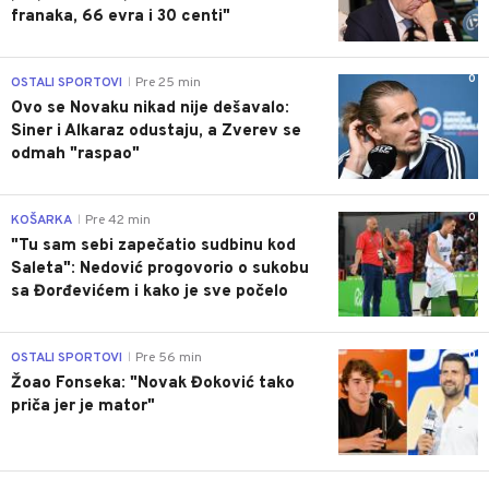
franaka, 66 evra i 30 centi"
0
OSTALI SPORTOVI
Pre 25 min
|
Ovo se Novaku nikad nije dešavalo:
Siner i Alkaraz odustaju, a Zverev se
odmah "raspao"
0
KOŠARKA
Pre 42 min
|
"Tu sam sebi zapečatio sudbinu kod
Saleta": Nedović progovorio o sukobu
sa Đorđevićem i kako je sve počelo
0
OSTALI SPORTOVI
Pre 56 min
|
Žoao Fonseka: "Novak Đoković tako
priča jer je mator"