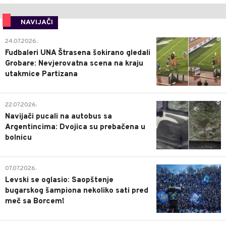
NAVIJAČI
0
24.07.2026.
Fudbaleri UNA Štrasena šokirano gledali
Grobare: Nevjerovatna scena na kraju
utakmice Partizana
0
22.07.2026.
Navijači pucali na autobus sa
Argentincima: Dvojica su prebačena u
bolnicu
1
07.07.2026.
Levski se oglasio: Saopštenje
bugarskog šampiona nekoliko sati pred
meč sa Borcem!