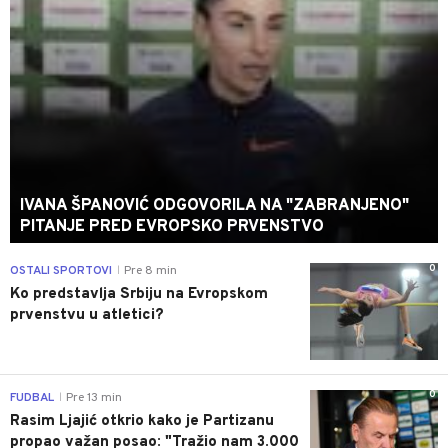
IVANA ŠPANOVIĆ ODGOVORILA NA "ZABRANJENO"
PITANJE PRED EVROPSKO PRVENSTVO
0
OSTALI SPORTOVI
Pre 8 min
|
Ko predstavlja Srbiju na Evropskom
prvenstvu u atletici?
0
FUDBAL
Pre 13 min
|
Rasim Ljajić otkrio kako je Partizanu
propao važan posao: "Tražio nam 3.000