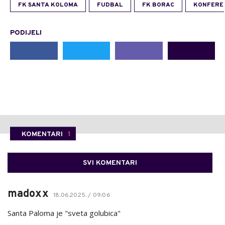
FK SANTA KOLOMA
FUDBAL
FK BORAC
KONFEREN
PODIJELI
KOMENTARI
1
SVI KOMENTARI
madoxx
18.06.2025. / 09:06
Santa Paloma je "sveta golubica"