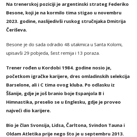
Na trenerskoj poziciji je argentinski strateg Federiko
Besone, koji je na kormilo tima stigao u novembru
2023. godine, naslijedivši ruskog stručnjaka Dmitrija
Čeriševa.
Besone je do sada odradio 48 utakmica u Santa Kolomi,
upisavši 29 pobjeda, šest remija i 13 poraza.
Trener rođen u Kordobi 1984. godine nosio je,
početkom igračke karijere, dres omladinskih selekcija
Barselone, ali i C tima ovog kluba. Po odlasku iz
Ššanije, gdje je još branio boje Espanjola B i
Himnastika, preselio se u Englesku, gdje je proveo
najveći dio karijere.
Bio je član Svonsija, Lidsa, Čarltona, Svindon Tauna i
Oldam Atletika prije nego što je u septembru 2013.