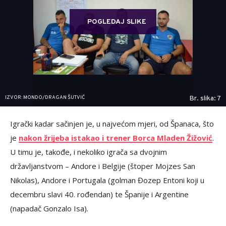
POGLEDAJ SLIKE
IZVOR: MONDO/DRAGAN ŠUTVIĆ
Br. slika: 7
Igrački kadar sačinjen je, u najvećom mjeri, od Španaca, što
je
nakon žrijeba istakao i trener Borca Mladen Žižović
.
U timu je, takođe, i nekoliko igrača sa dvojnim
državljanstvom – Andore i Belgije (štoper Mojzes San
Nikolas), Andore i Portugala (golman Đozep Entoni koji u
decembru slavi 40. rođendan) te Španije i Argentine
(napadač Gonzalo Isa).