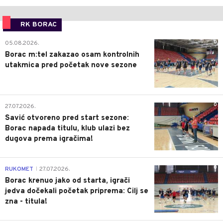
RK BORAC
0
05.08.2026.
Borac m:tel zakazao osam kontrolnih
utakmica pred početak nove sezone
0
27.07.2026.
Savić otvoreno pred start sezone:
Borac napada titulu, klub ulazi bez
dugova prema igračima!
0
RUKOMET
27.07.2026.
|
Borac krenuo jako od starta, igrači
jedva dočekali početak priprema: Cilj se
zna - titula!