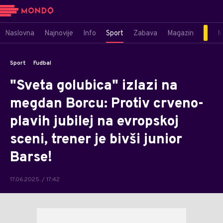
Naslovna
Najnovije
Info
Sport
Zabava
Magazin
M
Sport
Fudbal
"Sveta golubica" izlazi na
megdan Borcu: Protiv crveno-
plavih jubilej na evropskoj
sceni, trener je bivši junior
Barse!
17.06.2025. / 17:42