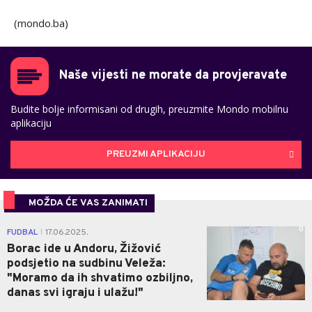
(mondo.ba)
Naše vijesti ne morate da provjeravate
Budite bolje informisani od drugih, preuzmite Mondo mobilnu
aplikaciju
PREUZMI APLIKACIJU
MOŽDA ĆE VAS ZANIMATI
0
FUDBAL
17.06.2025.
|
Borac ide u Andoru, Žižović
podsjetio na sudbinu Veleža:
"Moramo da ih shvatimo ozbiljno,
danas svi igraju i ulažu!"