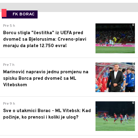
FK BORAC
0
Pre 5 h
Borcu stigla "čestitka" iz UEFA pred
dvomeč sa Bjelorusima: Crveno-plavi
moraju da plate 12.750 evra!
0
Pre 7 h
Marinović napravio jednu promjenu na
spisku Borca pred dvomeč sa ML
Vitebskom
0
Pre 9 h
Sve o utakmici Borac - ML Vitebsk: Kad
počinje, ko prenosi i koliki je ulog?