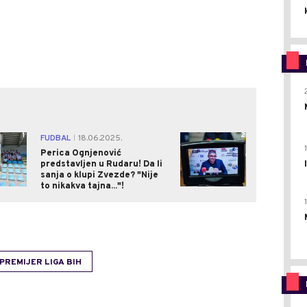
1
2
FUDBAL
18.06.2025.
|
Perica Ognjenović
predstavljen u Rudaru! Da li
sanja o klupi Zvezde? "Nije
to nikakva tajna..."!
PREMIJER LIGA BIH