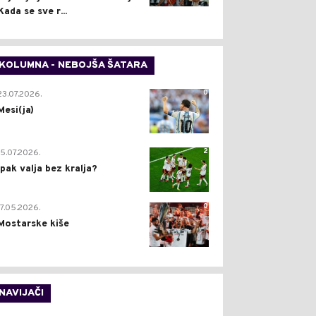
Kada se sve r...
KOLUMNA - NEBOJŠA ŠATARA
0
23.07.2026.
Mesi(ja)
2
15.07.2026.
Ipak valja bez kralja?
0
17.05.2026.
Mostarske kiše
NAVIJAČI