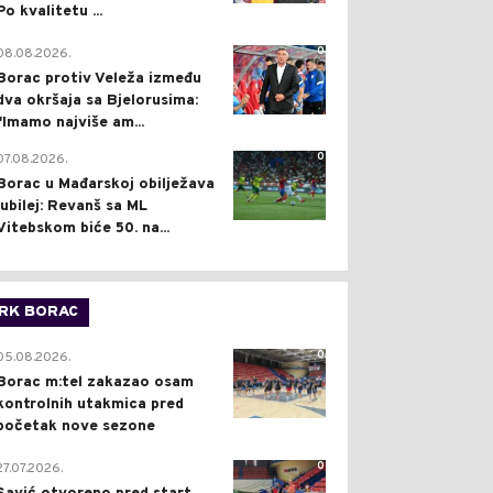
Po kvalitetu ...
0
08.08.2026.
Borac protiv Veleža između
dva okršaja sa Bjelorusima:
"Imamo najviše am...
0
07.08.2026.
Borac u Mađarskoj obilježava
jubilej: Revanš sa ML
Vitebskom biće 50. na...
RK BORAC
0
05.08.2026.
Borac m:tel zakazao osam
kontrolnih utakmica pred
početak nove sezone
0
27.07.2026.