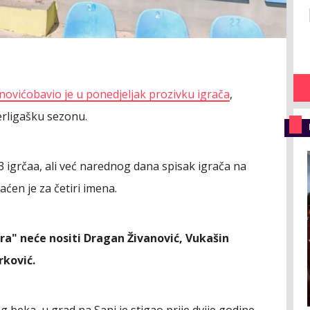
nović
obavio je u ponedjeljak prozivku igrača
,
rligašku sezonu.
 igrčaa, ali već narednog dana spisak igrača na
aćen je za četiri imena.
ra" neće nositi Dragan Živanović, Vukašin
rković.