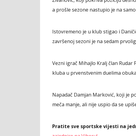
Živanović, koji pokriva poziciju desno
a prošle sezone nastupio je na samo 
Istovremeno je u klub stigao i Daničić
završenoj sezoni je na sedam prvolig
Vezni igrač Mihajlo Kralj član Rudar 
kluba u prvenstvenim duelima obukao
Napadač Damjan Marković, koji je pon
meča manje, ali nije uspio da se upiše 
Pratite sve sportske vijesti na j