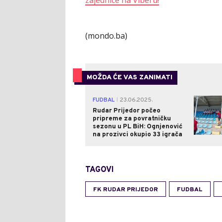
zajednice na Viberu!
(mondo.ba)
MOŽDA ĆE VAS ZANIMATI
FUDBAL
23.06.2025.
|
Rudar Prijedor počeo
pripreme za povratničku
sezonu u PL BiH: Ognjenović
na prozivci okupio 33 igrača
TAGOVI
FK RUDAR PRIJEDOR
FUDBAL