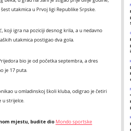
g beka, u grad na Sani je stigao prije dvije godine,
šest utakmica u Prvoj ligi Republike Srpske.
, koji igra na poziciji desnog krila, a u nedavno
aških utakmica postigao dva gola.
Prijedora bio je od početka septembra, a dres
 je 17 puta.
ikao u omladinskoj školi kluba, odigrao je četiri
u strijelce.
ednom mjestu, budite dio
Mondo sportske