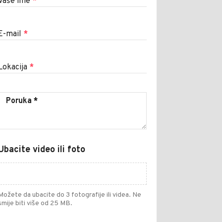
Vaše ime
*
E-mail
*
Lokacija
*
Ubacite video ili foto
Možete da ubacite do 3 fotografije ili videa. Ne
smije biti više od 25 MB.