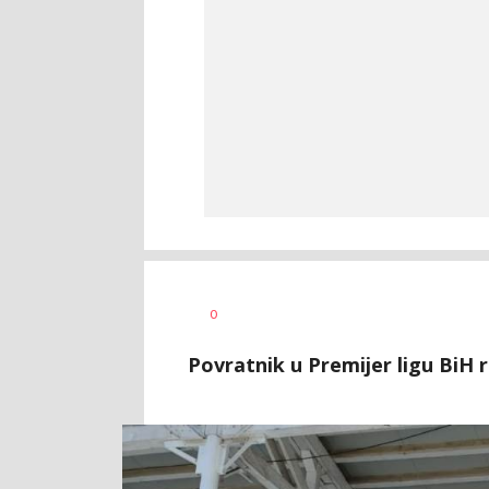
Dragan
AUTOR
0
Šutvić
Povratnik u Premijer ligu BiH r