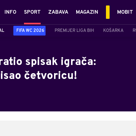
INFO
SPORT
ZABAVA
MAGAZIN
MOBIT
AL
FIFA WC 2026
PREMIJER LIGA BIH
KOŠARKA
R
atio spisak igrača:
isao četvoricu!