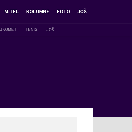
M:TEL
KOLUMNE
FOTO
JOŠ
UKOMET
TENIS
JOŠ