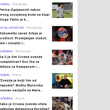
0
FUDBAL
Pre 22 min
|
Perica Ognjenović nakon
prvog osvojenog boda na klupi
Sloge: Falilo je k...
0
OSTALI SPORTOVI
Pre 40 min
|
Rukometni savez Srbije je
prošlost: Promijenjen statut,
ime i vizuelni i...
0
KOŠARKA
Pre 54 min
|
Da li je tim Crvene zvezde
kompletiran? Evo šta se
dešava sa Kampacom i ...
0
FUDBAL
Pre 1 h
|
"Zvezda je bolji tim od
Hapoela": Boško Đurovsku
pozvao navijače na Mara...
0
KOŠARKA
Pre 1 h
|
Kako je Crvena zvezda otela
najboljeg defanzivca Evrolige?