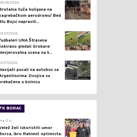
0
08.08.2026.
Brutalna tuča huligana na
zagrebačkom aerodromu! Bed
Blu Bojsi napravili...
0
24.07.2026.
Fudbaleri UNA Štrasena
šokirano gledali Grobare:
Nevjerovatna scena na k...
0
22.07.2026.
Navijači pucali na autobus sa
Argentincima: Dvojica su
prebačena u bolnicu
FK BORAC
0
Pre 17 h
Velež želi iskoristiti umor
Borca, Ibro Rahimić optimista: