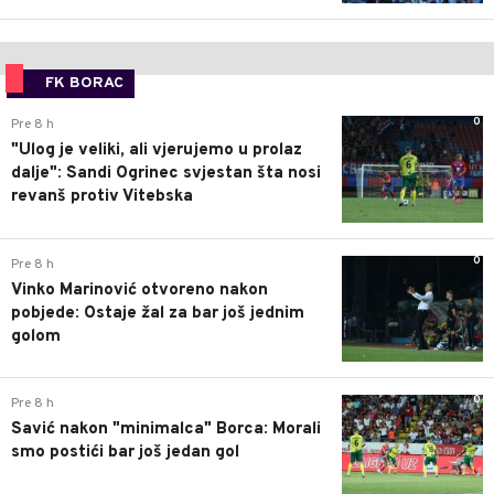
FK BORAC
0
Pre 8 h
"Ulog je veliki, ali vjerujemo u prolaz
dalje": Sandi Ogrinec svjestan šta nosi
revanš protiv Vitebska
0
Pre 8 h
Vinko Marinović otvoreno nakon
pobjede: Ostaje žal za bar još jednim
golom
0
Pre 8 h
Savić nakon "minimalca" Borca: Morali
smo postići bar još jedan gol