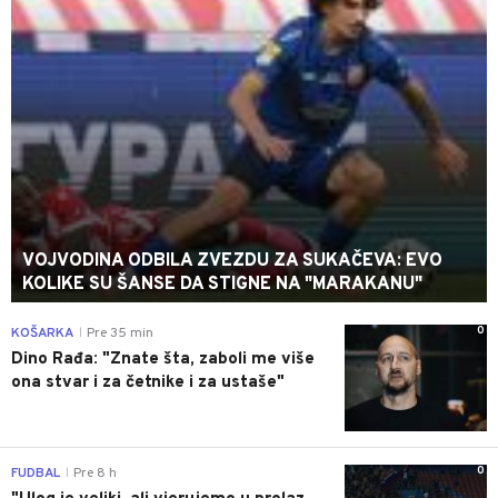
VOJVODINA ODBILA ZVEZDU ZA SUKAČEVA: EVO
KOLIKE SU ŠANSE DA STIGNE NA "MARAKANU"
0
KOŠARKA
Pre 35 min
|
Dino Rađa: "Znate šta, zaboli me više
ona stvar i za četnike i za ustaše"
0
FUDBAL
Pre 8 h
|