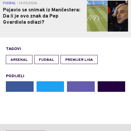
0
FUDBAL
14.05.2026.
|
Pojavio se snimak iz Mančestera:
Da li je ovo znak da Pep
Gvardiola odlazi?
TAGOVI
ARSENAL
FUDBAL
PREMIJER LIGA
PODIJELI