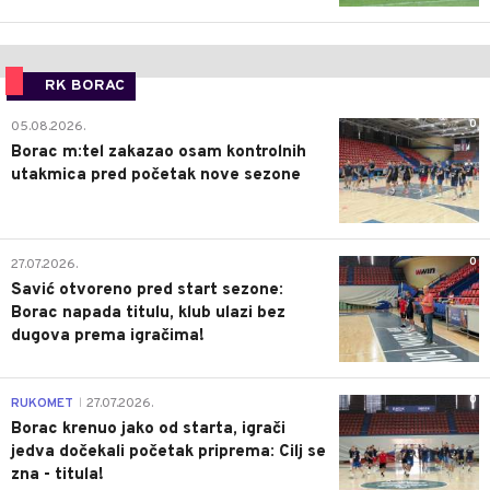
RK BORAC
0
05.08.2026.
Borac m:tel zakazao osam kontrolnih
utakmica pred početak nove sezone
0
27.07.2026.
Savić otvoreno pred start sezone:
Borac napada titulu, klub ulazi bez
dugova prema igračima!
0
RUKOMET
27.07.2026.
|
Borac krenuo jako od starta, igrači
jedva dočekali početak priprema: Cilj se
zna - titula!