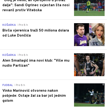
"Ulog je veliki, ali vjerujemo u prolaz
dalje": Sandi Ogrinec svjestan šta nosi
revanš protiv Vitebska
0
KOŠARKA
Pre 8 h
|
Bivša vjerenica traži 50 miliona dolara
od Luke Dončića
0
KOŠARKA
Pre 8 h
|
Alen Smailagić ima novi klub: "Više mu
nudio Partizan"
0
FUDBAL
Pre 8 h
|
Vinko Marinović otvoreno nakon
pobjede: Ostaje žal za bar još jednim
golom