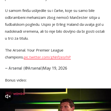
U samom finišu uslijedile su i čarke, koje su samo bile
odbrambeni mehanizam zbog nemoći Mančester sitija u
fudbalskom pogledu. Uspio je Erling Haland da uvalja gol u
nadoknadi vremena, ali to nije bilo dovljno da bi gosti ostali
u trci za titulu.
The Arsenal. Your Premier League
champions.
pic.twitter.com/gNnfzesrhP
May 19, 2026
— Arsenal (@Arsenal)
Bonus video:
zvuk