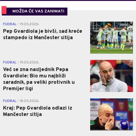
MOŽDA ĆE VAS ZANIMATI
0
FUDBAL
19.05.2026.
|
Pep Gvardiola je bivši, sad kreće
stampedo iz Mančester sitija
0
FUDBAL
19.05.2026.
|
Već se zna nasljednik Pepa
Gvardiole: Bio mu najbliži
saradnik, pa veliki protivnik u
Premijer ligi
0
FUDBAL
18.05.2026.
|
Kraj: Pep Gvardiola odlazi iz
Mančester sitija