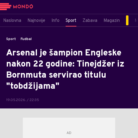
Naslovna
Najnovije
Info
Sport
Zabava
Magazin
M
Sport
Fudbal
Arsenal je šampion Engleske
nakon 22 godine: Tinejdžer iz
Bornmuta servirao titulu
"tobdžijama"
19.05.2026. / 22:35