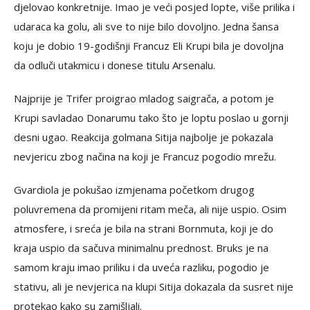
djelovao konkretnije. Imao je veći posjed lopte, više prilika i
udaraca ka golu, ali sve to nije bilo dovoljno. Jedna šansa
koju je dobio 19-godišnji Francuz Eli Krupi bila je dovoljna
da odluči utakmicu i donese titulu Arsenalu.
Najprije je Trifer proigrao mladog saigrača, a potom je
Krupi savladao Donarumu tako što je loptu poslao u gornji
desni ugao. Reakcija golmana Sitija najbolje je pokazala
nevjericu zbog načina na koji je Francuz pogodio mrežu.
Gvardiola je pokušao izmjenama početkom drugog
poluvremena da promijeni ritam meča, ali nije uspio. Osim
atmosfere, i sreća je bila na strani Bornmuta, koji je do
kraja uspio da sačuva minimalnu prednost. Bruks je na
samom kraju imao priliku i da uveća razliku, pogodio je
stativu, ali je nevjerica na klupi Sitija dokazala da susret nije
protekao kako su zamišljali.