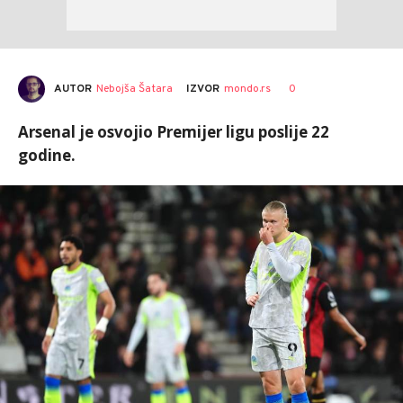
AUTOR
Nebojša Šatara
0
IZVOR
mondo.rs
Arsenal je osvojio Premijer ligu poslije 22
godine.