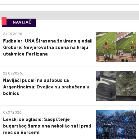
NAVIJAČI
0
24.07.2026.
Fudbaleri UNA Štrasena šokirano gledali
Grobare: Nevjerovatna scena na kraju
utakmice Partizana
0
22.07.2026.
Navijači pucali na autobus sa
Argentincima: Dvojica su prebačena u
bolnicu
1
07.07.2026.
Levski se oglasio: Saopštenje
bugarskog šampiona nekoliko sati pred
meč sa Borcem!