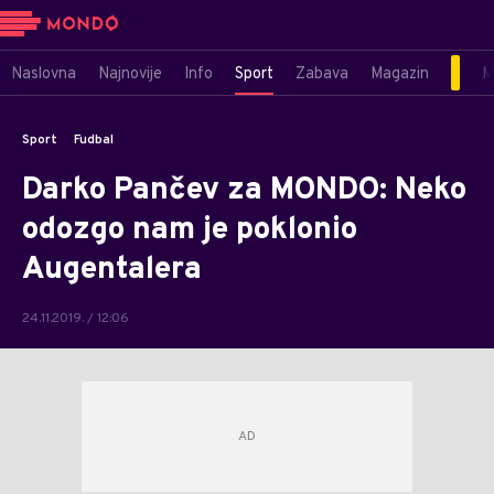
Naslovna
Najnovije
Info
Sport
Zabava
Magazin
M
Sport
Fudbal
Darko Pančev za MONDO: Neko
odozgo nam je poklonio
Augentalera
24.11.2019. / 12:06