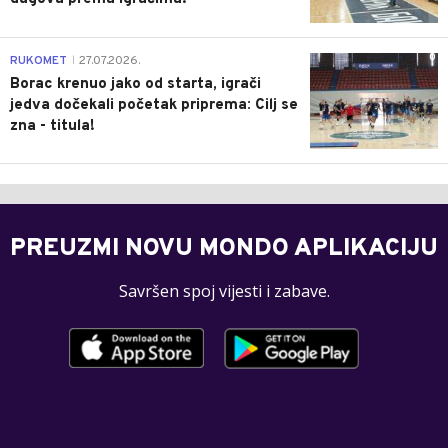
0
RUKOMET
27.07.2026.
|
Borac krenuo jako od starta, igrači
jedva dočekali početak priprema: Cilj se
zna - titula!
PREUZMI NOVU MONDO APLIKACIJU
Savršen spoj vijesti i zabave.