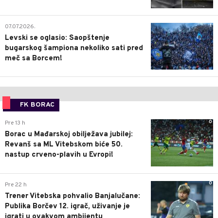
1
07.07.2026.
Levski se oglasio: Saopštenje
bugarskog šampiona nekoliko sati pred
meč sa Borcem!
FK BORAC
0
Pre 13 h
Borac u Mađarskoj obilježava jubilej:
Revanš sa ML Vitebskom biće 50.
nastup crveno-plavih u Evropi!
0
Pre 22 h
Trener Vitebska pohvalio Banjalučane:
Publika Borčev 12. igrač, uživanje je
igrati u ovakvom ambijentu