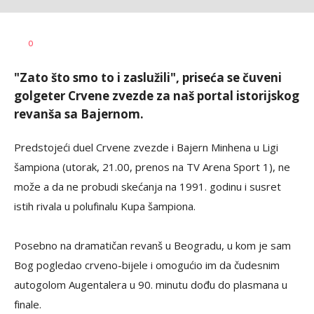
Jovan
AUTOR
0
Terzić
"Zato što smo to i zaslužili", priseća se čuveni
golgeter Crvene zvezde za naš portal istorijskog
revanša sa Bajernom.
Predstojeći duel Crvene zvezde i Bajern Minhena u Ligi
šampiona (utorak, 21.00, prenos na TV Arena Sport 1), ne
može a da ne probudi skećanja na 1991. godinu i susret
istih rivala u polufinalu Kupa šampiona.
Posebno na dramatičan revanš u Beogradu, u kom je sam
Bog pogledao crveno-bijele i omogućio im da čudesnim
autogolom Augentalera u 90. minutu dođu do plasmana u
finale.