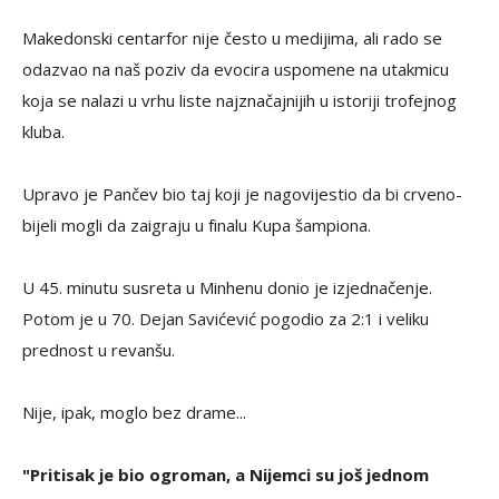
Makedonski centarfor nije često u medijima, ali rado se
odazvao na naš poziv da evocira uspomene na utakmicu
koja se nalazi u vrhu liste najznačajnijih u istoriji trofejnog
kluba.
Upravo je Pančev bio taj koji je nagovijestio da bi crveno-
bijeli mogli da zaigraju u finalu Kupa šampiona.
U 45. minutu susreta u Minhenu donio je izjednačenje.
Potom je u 70. Dejan Savićević pogodio za 2:1 i veliku
prednost u revanšu.
Nije, ipak, moglo bez drame...
"Pritisak je bio ogroman, a Nijemci su još jednom