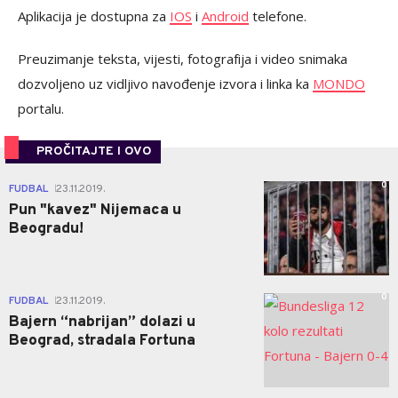
Aplikacija je dostupna za
IOS
i
Android
telefone.
Preuzimanje teksta, vijesti, fotografija i video snimaka
dozvoljeno uz vidljivo navođenje izvora i linka ka
MONDO
portalu.
PROČITAJTE I OVO
0
FUDBAL
23.11.2019.
|
Pun "kavez" Nijemaca u
Beogradu!
0
FUDBAL
23.11.2019.
|
Bajern “nabrijan” dolazi u
Beograd, stradala Fortuna