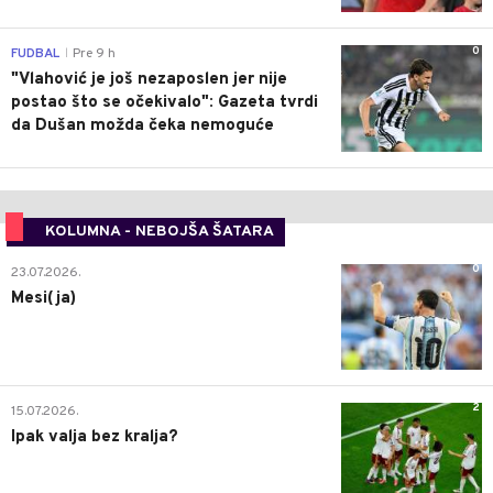
0
FUDBAL
Pre 9 h
|
"Vlahović je još nezaposlen jer nije
postao što se očekivalo": Gazeta tvrdi
da Dušan možda čeka nemoguće
KOLUMNA - NEBOJŠA ŠATARA
0
23.07.2026.
Mesi(ja)
2
15.07.2026.
Ipak valja bez kralja?