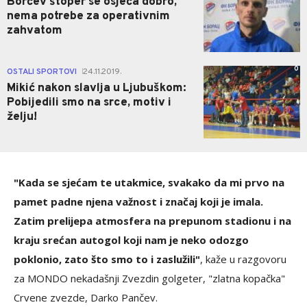
Borčev štoper se osjeća dobro,
nema potrebe za operativnim
zahvatom
0
OSTALI SPORTOVI
24.11.2019.
|
Mikić nakon slavlja u Ljubuškom:
Pobijedili smo na srce, motiv i
želju!
"Kada se sjećam te utakmice, svakako da mi prvo na
pamet padne njena važnost i značaj koji je imala.
Zatim prelijepa atmosfera na prepunom stadionu i na
kraju srećan autogol koji nam je neko odozgo
poklonio, zato što smo to i zaslužili"
, kaže u razgovoru
za MONDO nekadašnji Zvezdin golgeter, "zlatna kopačka"
Crvene zvezde, Darko Pančev.