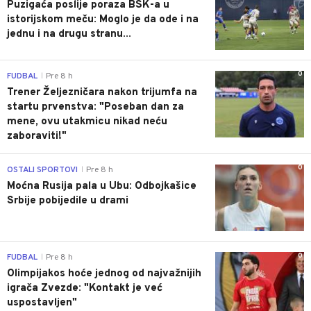
Puzigaća poslije poraza BSK-a u
istorijskom meču: Moglo je da ode i na
jednu i na drugu stranu...
0
FUDBAL
Pre 8 h
|
Trener Željezničara nakon trijumfa na
startu prvenstva: "Poseban dan za
mene, ovu utakmicu nikad neću
zaboraviti!"
0
OSTALI SPORTOVI
Pre 8 h
|
Moćna Rusija pala u Ubu: Odbojkašice
Srbije pobijedile u drami
0
FUDBAL
Pre 8 h
|
Olimpijakos hoće jednog od najvažnijih
igrača Zvezde: "Kontakt je već
uspostavljen"