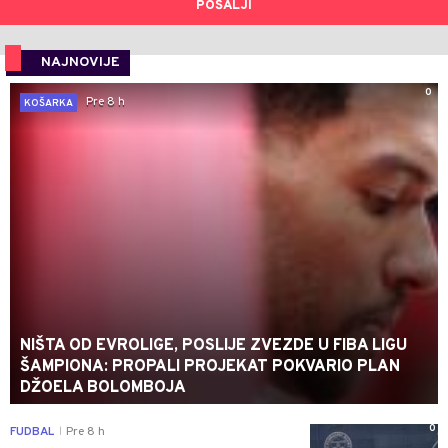
POŠALJI
NAJNOVIJE
0
Pre 8 h
KOŠARKA
NIŠTA OD EVROLIGE, POSLIJE ZVEZDE U FIBA LIGU
ŠAMPIONA: PROPALI PROJEKAT POKVARIO PLAN
DŽOELA BOLOMBOJA
0
FUDBAL
Pre 8 h
|