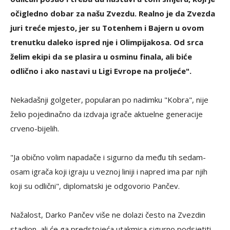
očigledno dobar za našu Zvezdu. Realno je da Zvezda
juri treće mjesto, jer su Totenhem i Bajern u ovom
trenutku daleko ispred nje i Olimpijakosa. Od srca
želim ekipi da se plasira u osminu finala, ali biće
odlično i ako nastavi u Ligi Evrope na proljeće".
Nekadašnji golgeter, popularan po nadimku "Kobra", nije
želio pojedinačno da izdvaja igrače aktuelne generacije
crveno-bijelih.
"Ja obično volim napadače i sigurno da među tih sedam-
osam igrača koji igraju u veznoj liniji i napred ima par njih
koji su odlični", diplomatski je odgovorio Pančev.
Nažalost, Darko Pančev više ne dolazi često na Zvezdin
stadion, ali će ga predstojeća utakmica sigurno podsjetiti