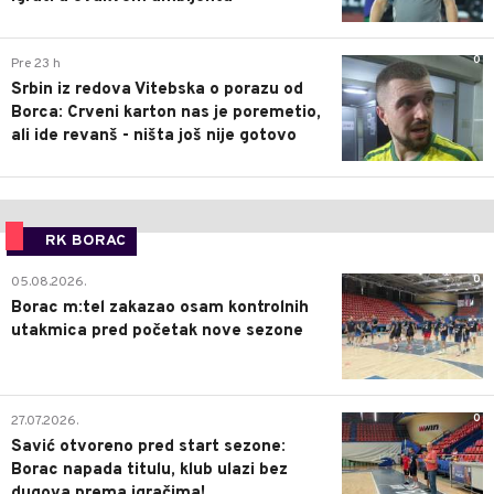
0
Pre 23 h
Srbin iz redova Vitebska o porazu od
Borca: Crveni karton nas je poremetio,
ali ide revanš - ništa još nije gotovo
RK BORAC
0
05.08.2026.
Borac m:tel zakazao osam kontrolnih
utakmica pred početak nove sezone
0
27.07.2026.
Savić otvoreno pred start sezone:
Borac napada titulu, klub ulazi bez
dugova prema igračima!