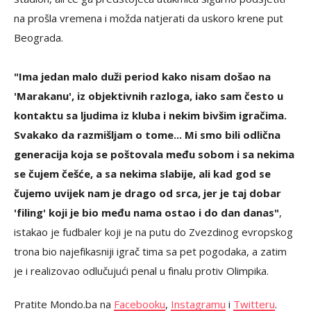
na prošla vremena i možda natjerati da uskoro krene put
Beograda.
"Ima jedan malo duži period kako nisam došao na
'Marakanu', iz objektivnih razloga, iako sam često u
kontaktu sa ljudima iz kluba i nekim bivšim igračima.
Svakako da razmišljam o tome... Mi smo bili odlična
generacija koja se poštovala među sobom i sa nekima
se čujem češće, a sa nekima slabije, ali kad god se
čujemo uvijek nam je drago od srca, jer je taj dobar
'filing' koji je bio među nama ostao i do dan danas"
,
istakao je fudbaler koji je na putu do Zvezdinog evropskog
trona bio najefikasniji igrač tima sa pet pogodaka, a zatim
je i realizovao odlučujući penal u finalu protiv Olimpika.
Pratite Mondo.ba na
Facebooku
,
Instagramu
i
Twitteru
.