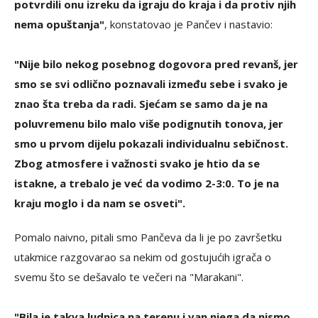
potvrdili onu izreku da igraju do kraja i da protiv njih
nema opuštanja"
, konstatovao je Pančev i nastavio:
"Nije bilo nekog posebnog dogovora pred revanš, jer
smo se svi odlično poznavali između sebe i svako je
znao šta treba da radi. Sjećam se samo da je na
poluvremenu bilo malo više podignutih tonova, jer
smo u prvom dijelu pokazali individualnu sebičnost.
Zbog atmosfere i važnosti svako je htio da se
istakne, a trebalo je već da vodimo 2-3:0. To je na
kraju moglo i da nam se osveti".
Pomalo naivno, pitali smo Pančeva da li je po završetku
utakmice razgovarao sa nekim od gostujućih igrača o
svemu što se dešavalo te večeri na "Marakani".
"Bila je takva ludnica na terenu i van njega da nismo