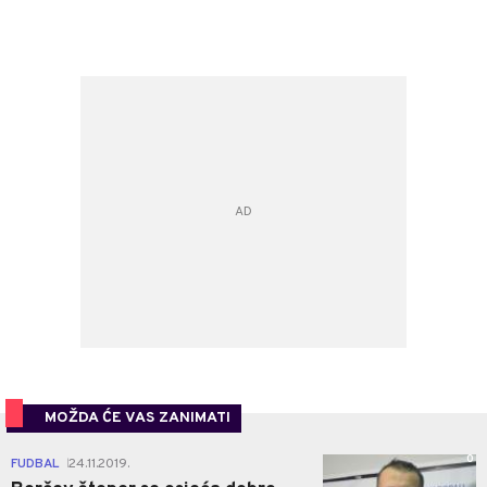
MOŽDA ĆE VAS ZANIMATI
0
FUDBAL
24.11.2019.
|