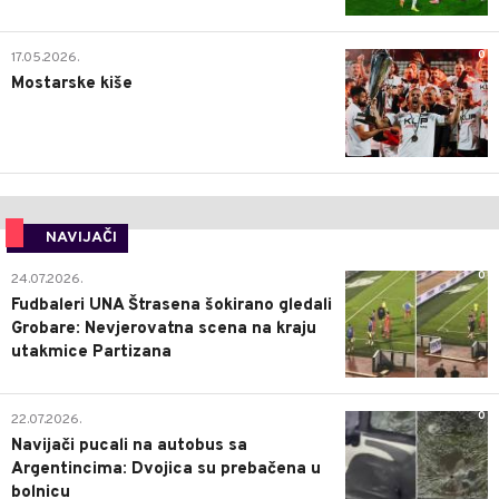
0
17.05.2026.
Mostarske kiše
NAVIJAČI
0
24.07.2026.
Fudbaleri UNA Štrasena šokirano gledali
Grobare: Nevjerovatna scena na kraju
utakmice Partizana
0
22.07.2026.
Navijači pucali na autobus sa
Argentincima: Dvojica su prebačena u
bolnicu