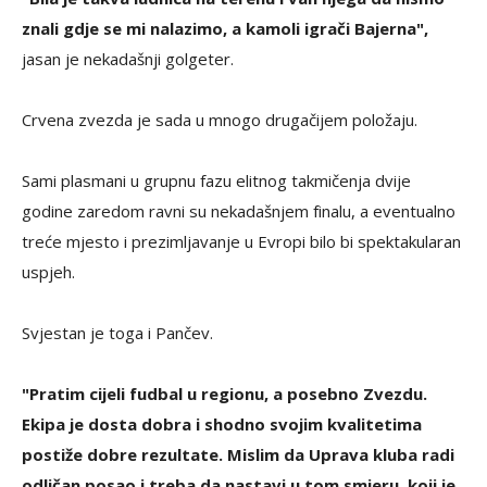
znali gdje se mi nalazimo, a kamoli igrači Bajerna",
jasan je nekadašnji golgeter.
Crvena zvezda je sada u mnogo drugačijem položaju.
Sami plasmani u grupnu fazu elitnog takmičenja dvije
godine zaredom ravni su nekadašnjem finalu, a eventualno
treće mjesto i prezimljavanje u Evropi bilo bi spektakularan
uspjeh.
Svjestan je toga i Pančev.
"Pratim cijeli fudbal u regionu, a posebno Zvezdu.
Ekipa je dosta dobra i shodno svojim kvalitetima
postiže dobre rezultate. Mislim da Uprava kluba radi
odličan posao i treba da nastavi u tom smjeru, koji je