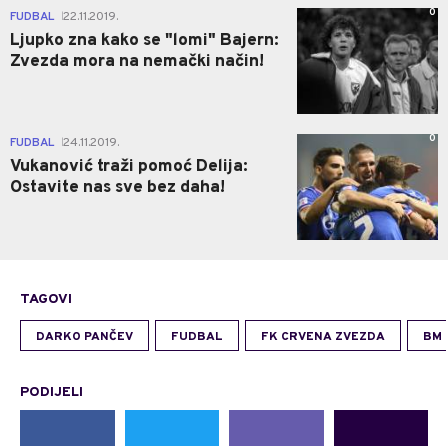
0
FUDBAL
22.11.2019.
|
Ljupko zna kako se "lomi" Bajern:
Zvezda mora na nemački način!
0
FUDBAL
24.11.2019.
|
Vukanović traži pomoć Delija:
Ostavite nas sve bez daha!
TAGOVI
DARKO PANČEV
FUDBAL
FK CRVENA ZVEZDA
BM
PODIJELI