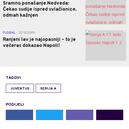
Sramno ponašanje Nedveda:
Čekao sudije ispred svlačionice,
odmah kažnjen
0
FUDBAL
22.12.2019.
|
Ranjeni lav je najopasniji – to je
večeras dokazao Napoli!
TAGOVI
JUVENTUS
SERIJA A
PODIJELI