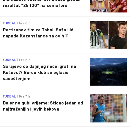
rezultat "25:100" na semaforu
0
FUDBAL
Pre 6 h
|
Partizanov tim za Tobol: Saša Ilić
napada Kazahstance sa ovih 11
0
FUDBAL
Pre 6 h
|
Sarajevo do daljnjeg neće igrati na
Koševu!? Bordo klub se oglasio
saopštenjem
0
FUDBAL
Pre 7 h
|
Bajer ne gubi vrijeme: Stigao jedan od
najtraženijih lijevih bekova