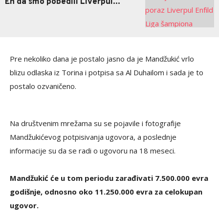
Eh da smo pobedili Liverpul...
Pre nekoliko dana je postalo jasno da je Mandžukić vrlo
blizu odlaska iz Torina i potpisa sa Al Duhailom i sada je to
postalo ozvaničeno.
Na društvenim mrežama su se pojavile i fotografije
Mandžukićevog potpisivanja ugovora, a poslednje
informacije su da se radi o ugovoru na 18 meseci.
Mandžukić će u tom periodu zarađivati 7.500.000 evra
godišnje, odnosno oko 11.250.000 evra za celokupan
ugovor.