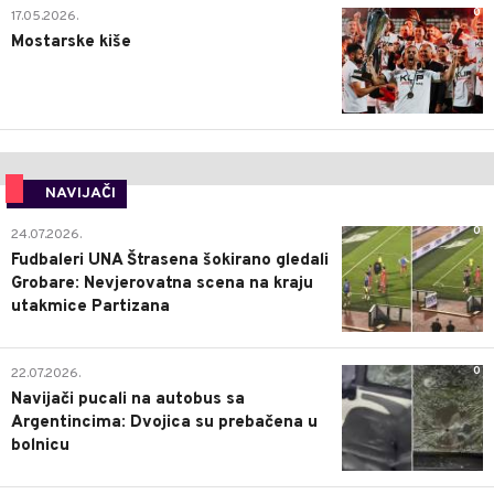
0
17.05.2026.
Mostarske kiše
NAVIJAČI
0
24.07.2026.
Fudbaleri UNA Štrasena šokirano gledali
Grobare: Nevjerovatna scena na kraju
utakmice Partizana
0
22.07.2026.
Navijači pucali na autobus sa
Argentincima: Dvojica su prebačena u
bolnicu