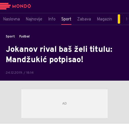
Naslovna
Najnovije
Info
Sport
Zabava
Magazin
M
Sport
Fudbal
Jokanov rival baš želi titulu:
Mandžukić potpisao!
24.12.2019. / 18:14