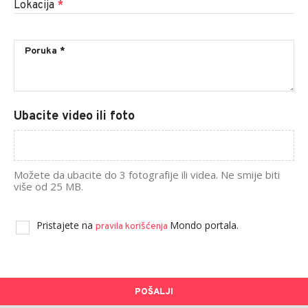
Lokacija
*
Ubacite video ili foto
Možete da ubacite do 3 fotografije ili videa. Ne smije biti
više od 25 MB.
Pristajete na
Mondo portala.
pravila korišćenja
POŠALJI