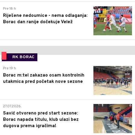
0
Pre 18 h
Riješene nedoumice - nema odlaganja:
Borac dan ranije dočekuje Velež
RK BORAC
0
Pre 19 h
Borac m:tel zakazao osam kontrolnih
utakmica pred početak nove sezone
0
27.07.2026.
Savić otvoreno pred start sezone:
Borac napada titulu, klub ulazi bez
dugova prema igračima!