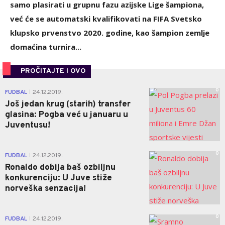
samo plasirati u grupnu fazu azijske Lige šampiona,
već će se automatski kvalifikovati na FIFA Svetsko
klupsko prvenstvo 2020. godine, kao šampion zemlje
domaćina turnira...
PROČITAJTE I OVO
0
FUDBAL
24.12.2019.
|
Još jedan krug (starih) transfer
glasina: Pogba već u januaru u
Juventusu!
0
FUDBAL
24.12.2019.
|
Ronaldo dobija baš ozbiljnu
konkurenciju: U Juve stiže
norveška senzacija!
0
FUDBAL
24.12.2019.
|