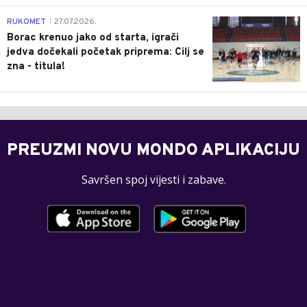
0
RUKOMET
27.07.2026.
|
Borac krenuo jako od starta, igrači
jedva dočekali početak priprema: Cilj se
zna - titula!
PREUZMI NOVU MONDO APLIKACIJU
Savršen spoj vijesti i zabave.