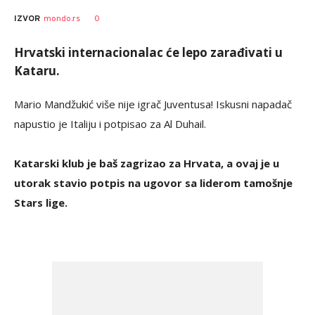
0
IZVOR
mondo.rs
Hrvatski internacionalac će lepo zarađivati u
Kataru.
Mario Mandžukić više nije igrač Juventusa! Iskusni napadač
napustio je Italiju i potpisao za Al Duhail.
Katarski klub je baš zagrizao za Hrvata, a ovaj je u
utorak stavio potpis na ugovor sa liderom tamošnje
Stars lige.