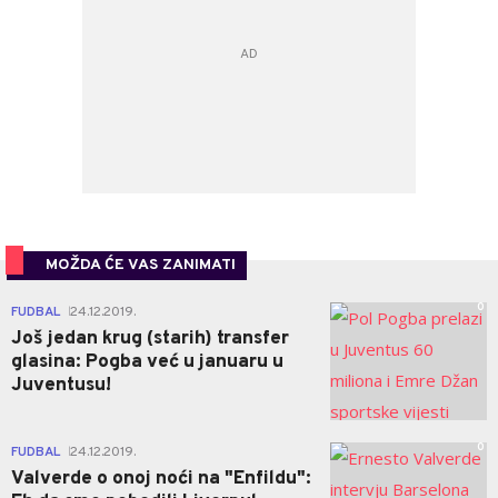
MOŽDA ĆE VAS ZANIMATI
0
FUDBAL
24.12.2019.
|
Još jedan krug (starih) transfer
glasina: Pogba već u januaru u
Juventusu!
0
FUDBAL
24.12.2019.
|
Valverde o onoj noći na "Enfildu":