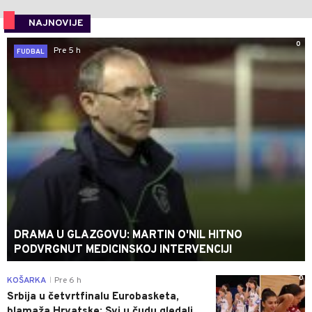
NAJNOVIJE
0
Pre 5 h
FUDBAL
DRAMA U GLAZGOVU: MARTIN O'NIL HITNO
PODVRGNUT MEDICINSKOJ INTERVENCIJI
0
KOŠARKA
Pre 6 h
|
Srbija u četvrtfinalu Eurobasketa,
blamaža Hrvatske: Svi u čudu gledali