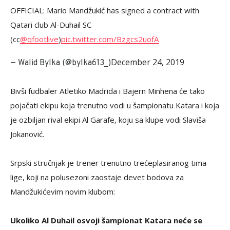
OFFICIAL: Mario Mandžukić has signed a contract with
Qatari club Al-Duhail SC
(cc
@qfootlive
)
pic.twitter.com/Bzgcs2uofA
December 24, 2019
— Walid Bylka (@bylka613_)
Bivši fudbaler Atletiko Madrida i Bajern Minhena će tako
pojačati ekipu koja trenutno vodi u šampionatu Katara i koja
je ozbiljan rival ekipi Al Garafe, koju sa klupe vodi Slaviša
Jokanović.
Srpski stručnjak je trener trenutno trećeplasiranog tima
lige, koji na polusezoni zaostaje devet bodova za
Mandžukićevim novim klubom:
Ukoliko Al Duhail osvoji šampionat Katara neće se