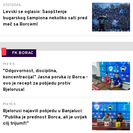
1
07.07.2026.
Levski se oglasio: Saopštenje
bugarskog šampiona nekoliko sati pred
meč sa Borcem!
FK BORAC
0
Pre 9 h
"Odgovornost, disciplina,
koncentracija!" Jasna poruka iz Borca -
ovo je recept za pobjedu protiv
Bjelorusa!
0
Pre 10 h
Bjelorusi najavili pobjedu u Banjaluci:
"Publika je prednost Borca, ali je uvijek
cilj trijumf!"