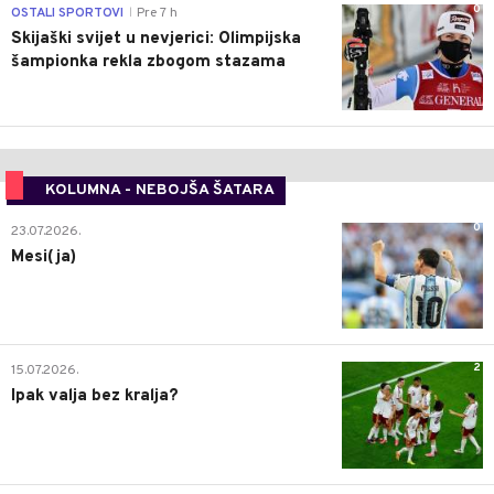
0
OSTALI SPORTOVI
Pre 7 h
|
Skijaški svijet u nevjerici: Olimpijska
šampionka rekla zbogom stazama
KOLUMNA - NEBOJŠA ŠATARA
0
23.07.2026.
Mesi(ja)
2
15.07.2026.
Ipak valja bez kralja?