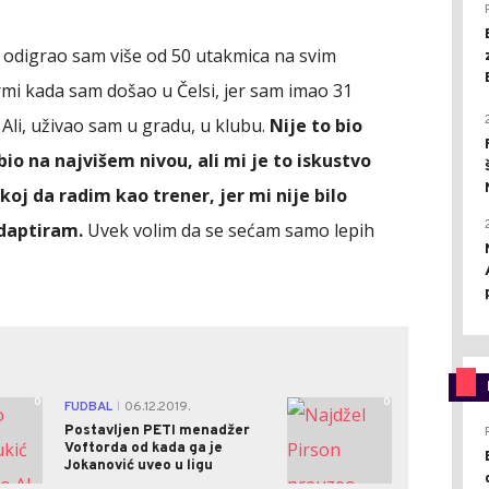
, odigrao sam više od 50 utakmica na svim
rmi kada sam došao u Čelsi, jer sam imao 31
. Ali, uživao sam u gradu, u klubu.
Nije to bio
bio na najvišem nivou, ali mi je to iskustvo
j da radim kao trener, jer mi nije bilo
daptiram.
Uvek volim da se sećam samo lepih
0
0
FUDBAL
06.12.2019.
|
Postavljen PETI menadžer
Voftorda od kada ga je
Jokanović uveo u ligu