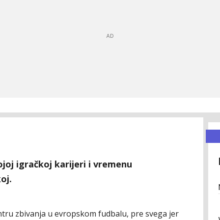
ojoj igračkoj karijeri i vremenu
oj.
entru zbivanja u evropskom fudbalu, pre svega jer