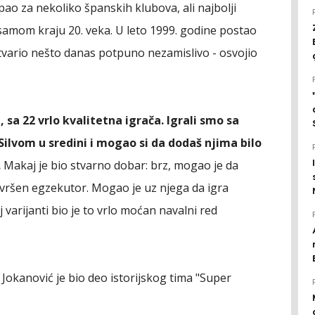
upao za nekoliko španskih klubova, ali najbolji
samom kraju 20. veka. U leto 1999. godine postao
stvario nešto danas potpuno nezamislivo - osvojio
sa 22 vrlo kvalitetna igrača. Igrali smo sa
lvom u sredini i mogao si da dodaš njima bilo
.
Makaj je bio stvarno dobar: brz, mogao je da
avršen egzekutor. Mogao je uz njega da igra
oj varijanti bio je to vrlo moćan navalni red
i Jokanović je bio deo istorijskog tima "Super