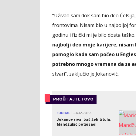
“Uživao sam dok sam bio deo Čelsija
frontovima. Nisam bio u najboljoj fo
godinu i fizički mi je bilo dosta teško
najbolji deo moje karijere, nisam 
pomoglo kada sam počeo u Englesko
potrebno mnogo vremena da se a
stvari”, zaključio je Jokanović.
PROČITAJTE I OVO
FUDBAL
24.12.2019.
|
Jokanov rival baš želi titulu:
Mandžukić potpisao!