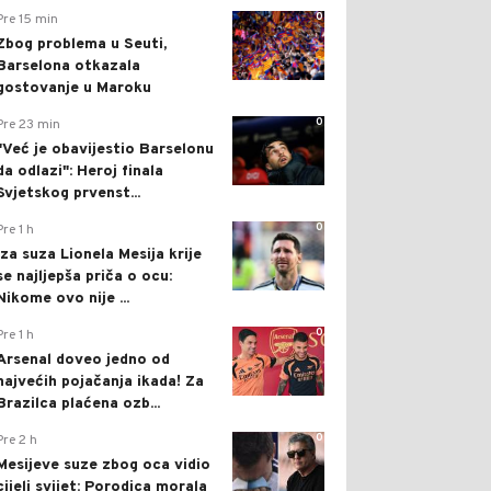
0
Pre 15 min
Zbog problema u Seuti,
Barselona otkazala
gostovanje u Maroku
0
Pre 23 min
"Već je obavijestio Barselonu
da odlazi": Heroj finala
Svjetskog prvenst...
0
Pre 1 h
Iza suza Lionela Mesija krije
se najljepša priča o ocu:
Nikome ovo nije ...
0
Pre 1 h
Arsenal doveo jedno od
najvećih pojačanja ikada! Za
Brazilca plaćena ozb...
0
Pre 2 h
Mesijeve suze zbog oca vidio
cijeli svijet: Porodica morala