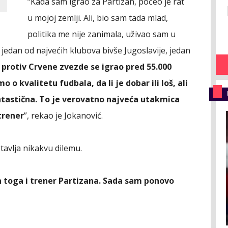
“Kada sam igrao za Partizan, počeo je rat
u mojoj zemlji. Ali, bio sam tada mlad,
politika me nije zanimala, uživao sam u
jedan od najvećih klubova bivše Jugoslavije, jedan
 protiv Crvene zvezde se igrao pred 55.000
o kvalitetu fudbala, da li je dobar ili loš, ali
ntastična. To je verovatno najveća utakmica
 trener
”, rekao je Jokanović.
stavlja nikakvu dilemu.
on toga i trener Partizana. Sada sam ponovo