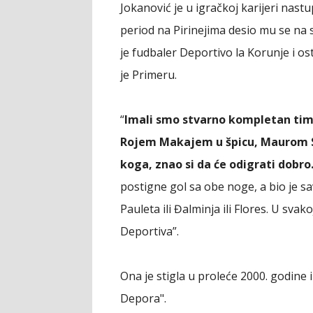
Jokanović je u igračkoj karijeri nast
period na Pirinejima desio mu se na 
je fudbaler Deportivo la Korunje i o
je Primeru.
“
Imali smo stvarno kompletan tim, 
Rojem Makajem u špicu, Maurom Si
koga, znao si da će odigrati dobro
postigne gol sa obe noge, a bio je s
Pauleta ili Đalminja ili Flores. U svak
Deportiva”.
Ona je stigla u proleće 2000. godine 
Depora".