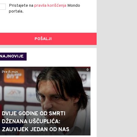
Pristajete na
pravila korišćenja
Mondo
portala.
POŠALJI
NAJNOVIJE
0
Pre 8 min
DVIJE GODINE OD SMRTI
DŽENANA UŠČUPLIĆA:
ZAUVIJEK JEDAN OD NAS