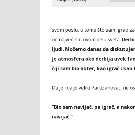
karijeri (VIDEO)
svom poslu, u tome što sam igrao za 
od najvećih u ovom delu sveta.
Derbi
ljudi. Možemo danas da diskutujemo 
je atmosfera oko derbija uvek fa
čiji sam bio akter, kao igrač i kao
Da je i dalje veliki Partizanovac, ne o
“Bio sam navijač, pa igrač, a nak
navijač."