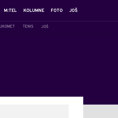
M:TEL
KOLUMNE
FOTO
JOŠ
UKOMET
TENIS
JOŠ