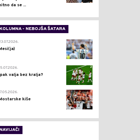
hitno da se ...
KOLUMNA - NEBOJŠA ŠATARA
0
23.07.2026.
Mesi(ja)
2
15.07.2026.
Ipak valja bez kralja?
0
17.05.2026.
Mostarske kiše
NAVIJAČI