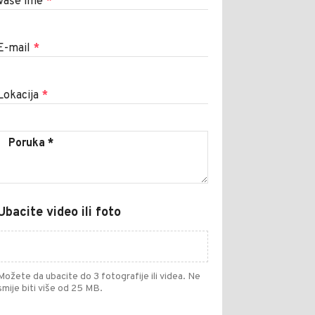
Vaše ime
*
E-mail
*
Lokacija
*
Ubacite video ili foto
Možete da ubacite do 3 fotografije ili videa. Ne
smije biti više od 25 MB.