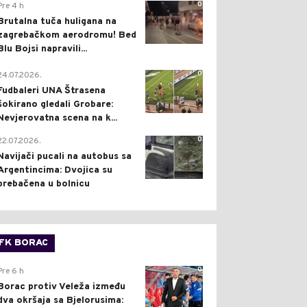
0
Pre 4 h
Brutalna tuča huligana na
zagrebačkom aerodromu! Bed
Blu Bojsi napravili...
0
24.07.2026.
Fudbaleri UNA Štrasena
šokirano gledali Grobare:
Nevjerovatna scena na k...
0
22.07.2026.
Navijači pucali na autobus sa
Argentincima: Dvojica su
prebačena u bolnicu
FK BORAC
0
Pre 6 h
Borac protiv Veleža između
dva okršaja sa Bjelorusima: