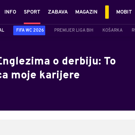
INFO
SPORT
ZABAVA
MAGAZIN
MOBIT
AL
FIFA WC 2026
PREMIJER LIGA BIH
KOŠARKA
R
nglezima o derbiju: To
ca moje karijere