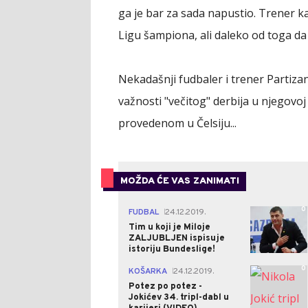
ga je bar za sada napustio. Trener k
Ligu šampiona, ali daleko od toga da
Nekadašnji fudbaler i trener Partiza
važnosti "večitog" derbija u njegovoj k
provedenom u Čelsiju...
MOŽDA ĆE VAS ZANIMATI
0
FUDBAL
24.12.2019.
|
Tim u koji je Miloje
ZALJUBLJEN ispisuje
istoriju Bundeslige!
0
KOŠARKA
24.12.2019.
|
Potez po potez -
Jokićev 34. tripl-dabl u