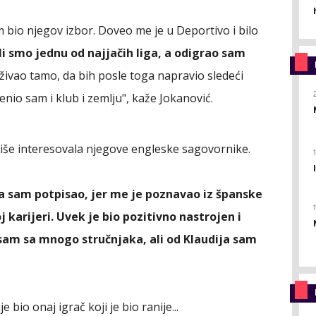
am bio njegov izbor. Doveo me je u Deportivo i bilo
li smo jednu od najjačih liga, a odigrao sam
ivao tamo, da bih posle toga napravio sledeći
menio sam i klub i zemlju", kaže Jokanović.
više interesovala njegove engleske sagovornike.
da sam potpisao, jer me je poznavao iz španske
j karijeri. Uvek je bio pozitivno nastrojen i
sam sa mnogo stručnjaka, ali od Klaudija sam
 bio onaj igrač koji je bio ranije...