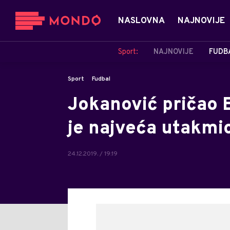
NASLOVNA
NAJNOVIJE
Sport:
NAJNOVIJE
FUDB
Sport
Fudbal
Jokanović pričao E
je najveća utakmi
24.12.2019. / 19:19