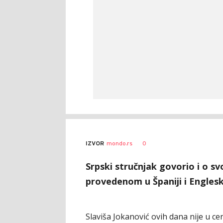
0
IZVOR
mondo.rs
Srpski stručnjak govorio i o sv
provedenom u Španiji i Englesk
Slaviša Jokanović ovih dana nije u c