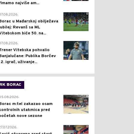
"Imamo najviše am...
0
07.08.2026.
Borac u Mađarskoj obilježava
jubilej: Revanš sa ML
Vitebskom biće 50. na...
0
07.08.2026.
Trener Vitebska pohvalio
Banjalučane: Publika Borčev
12. igrač, uživanje...
RK BORAC
0
05.08.2026.
Borac m:tel zakazao osam
kontrolnih utakmica pred
početak nove sezone
0
27.07.2026.