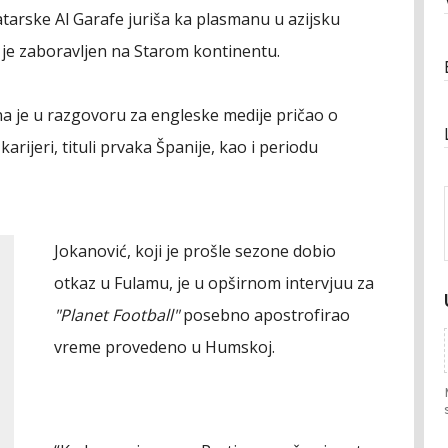
atarske Al Garafe juriša ka plasmanu u azijsku
 je zaboravljen na Starom kontinentu.
na je u razgovoru za engleske medije pričao o
arijeri, tituli prvaka Španije, kao i periodu
Jokanović, koji je prošle sezone dobio
otkaz u Fulamu, je u opširnom intervjuu za
"Planet Football"
posebno apostrofirao
vreme provedeno u Humskoj.