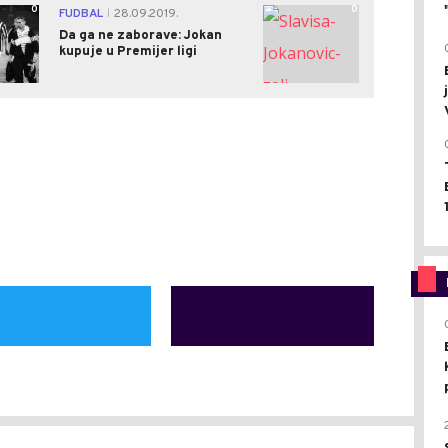
0
0
FUDBAL
28.09.2019.
|
Da ga ne zaborave: Jokan
kupuje u Premijer ligi