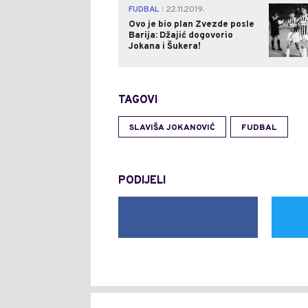
FUDBAL
22.11.2019.
|
Ovo je bio plan Zvezde posle
Barija: Džajić dogovorio
Jokana i Šukera!
TAGOVI
SLAVIŠA JOKANOVIĆ
FUDBAL
PODIJELI