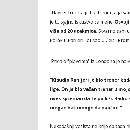
“Havijer Irureta je bio trener, a ja s
je to sjajno iskustvo za mene.
Osvoji
više od 20 utakmica.
Stvarno sam už
korak u karijeri i otišao u Čelsi. Pro
Priča o "plavcima" iz Londona je naj
“Klaudio Ranijeri je bio trener ka
lige. On je bio važan trener u mojo
uvek spreman da te podrži. Radio 
mogao baš mnogo da naučim."
Nekadašnji vezista ne krije da tada nije