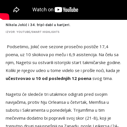
Nikola Jokić i 34. tripl-dabl u karijeri.
IZVOR: YOUTUBE/SMART HIGHLIGHTS
Podsetimo, Jokić ove sezone prosečno postiže 17,4
poena, uz 10 skokova po meču i 6,9 asistencija. Na čelu sa
njim, Nagetsi su ostvarili istorijski start takmičarske godine.
Koliki je njegov udeo u tome videlo se i prošle noći, kada je
učestvovao u 10 od poslednjih 12 poena
svog tima.
Nagetsi će sledeće tri utakmice odigrati pred svojim
navijačima, protiv Nju Orleansa u četvrtak, Memfisa u
subotu i Sakramenta u ponedeljak. Trijumfima u tim
mečevima dodatno bi popravili svoj skor (21-8), koji je
trenutno drugi najuspešniji na Zapadu, posle Lejkersa (24-