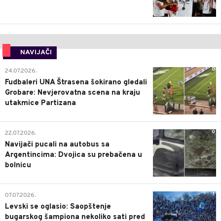
NAVIJAČI
0
24.07.2026.
Fudbaleri UNA Štrasena šokirano gledali
Grobare: Nevjerovatna scena na kraju
utakmice Partizana
0
22.07.2026.
Navijači pucali na autobus sa
Argentincima: Dvojica su prebačena u
bolnicu
1
07.07.2026.
Levski se oglasio: Saopštenje
bugarskog šampiona nekoliko sati pred