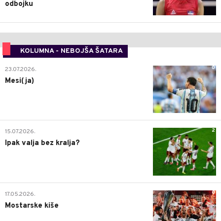
odbojku
KOLUMNA - NEBOJŠA ŠATARA
0
23.07.2026.
Mesi(ja)
2
15.07.2026.
Ipak valja bez kralja?
0
17.05.2026.
Mostarske kiše