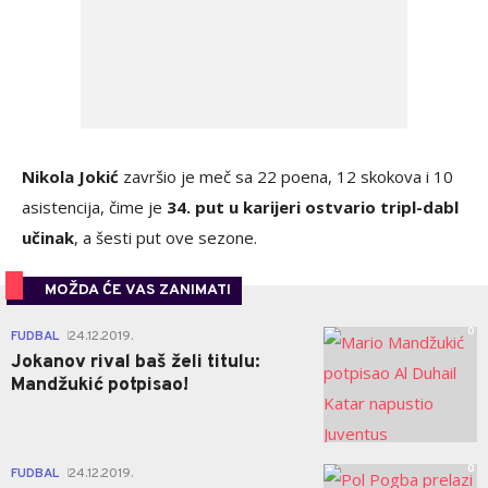
Nikola Jokić
završio je meč sa 22 poena, 12 skokova i 10
asistencija, čime je
34. put u karijeri ostvario tripl-dabl
učinak
, a šesti put ove sezone.
MOŽDA ĆE VAS ZANIMATI
0
FUDBAL
24.12.2019.
|
Jokanov rival baš želi titulu:
Mandžukić potpisao!
0
FUDBAL
24.12.2019.
|