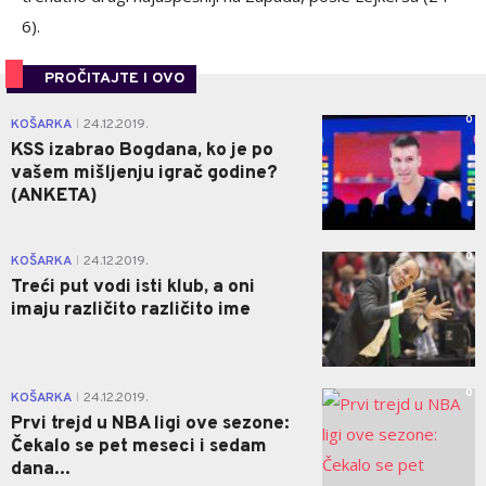
6).
PROČITAJTE I OVO
0
KOŠARKA
24.12.2019.
|
KSS izabrao Bogdana, ko je po
vašem mišljenju igrač godine?
(ANKETA)
0
KOŠARKA
24.12.2019.
|
Treći put vodi isti klub, a oni
imaju različito različito ime
0
KOŠARKA
24.12.2019.
|
Prvi trejd u NBA ligi ove sezone:
Čekalo se pet meseci i sedam
dana...