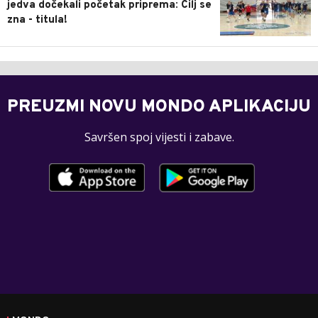
jedva dočekali početak priprema: Cilj se
zna - titula!
PREUZMI NOVU MONDO APLIKACIJU
Savršen spoj vijesti i zabave.