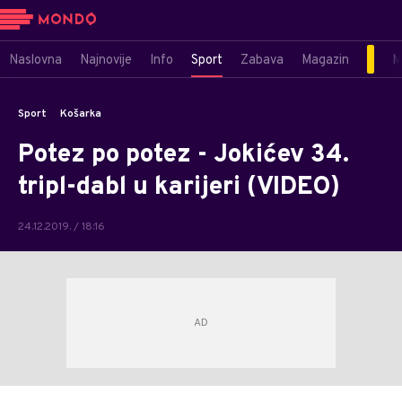
Naslovna
Najnovije
Info
Sport
Zabava
Magazin
M
Sport
Košarka
Potez po potez - Jokićev 34.
tripl-dabl u karijeri (VIDEO)
24.12.2019. / 18:16