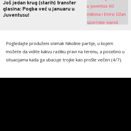
Još jedan krug (starih) transfer
glasina: Pogba već u januaru u
Juventusu!
Pogledajte produženi snimak Nikoline partije, u kojem
možete da vidite kakvu razliku pravi na terenu, a posebno u
situacijama kada ga ubacuje trojke kao prošle večeri (4/7).