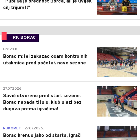
"Publika je prednost Borca, ali je uvijek
cilj trijumf!"
RK BORAC
0
Pre 23 h
Borac m:tel zakazao osam kontrolnih
utakmica pred početak nove sezone
0
27.07.2026.
Savić otvoreno pred start sezone:
Borac napada titulu, klub ulazi bez
dugova prema igračima!
0
RUKOMET
27.07.2026.
|
Borac krenuo jako od starta, igrači