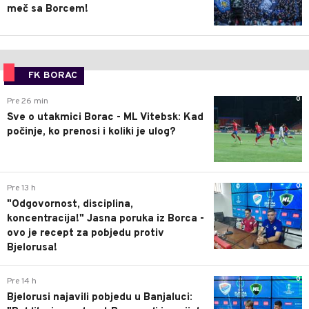
meč sa Borcem!
FK BORAC
0
Pre 26 min
Sve o utakmici Borac - ML Vitebsk: Kad
počinje, ko prenosi i koliki je ulog?
0
Pre 13 h
"Odgovornost, disciplina,
koncentracija!" Jasna poruka iz Borca -
ovo je recept za pobjedu protiv
Bjelorusa!
0
Pre 14 h
Bjelorusi najavili pobjedu u Banjaluci: