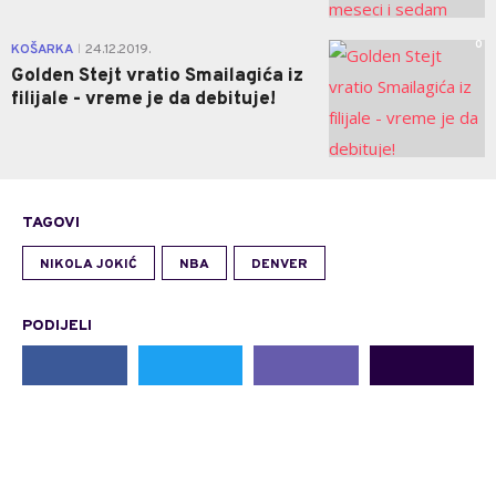
0
KOŠARKA
24.12.2019.
|
Golden Stejt vratio Smailagića iz
filijale - vreme je da debituje!
TAGOVI
NIKOLA JOKIĆ
NBA
DENVER
PODIJELI