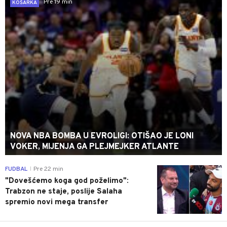
Pre 19 min
KOŠARKA
NOVA NBA BOMBA U EVROLIGI: OTIŠAO JE LONI
VOKER, MIJENJA GA PLEJMEJKER ATLANTE
0
FUDBAL
Pre 22 min
|
"Dovešćemo koga god poželimo":
Trabzon ne staje, poslije Salaha
spremio novi mega transfer