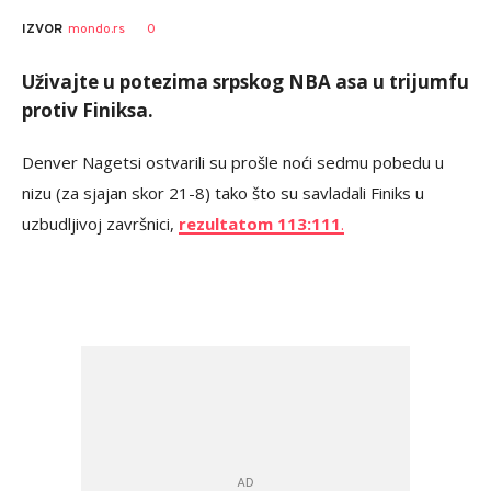
0
IZVOR
mondo.rs
Uživajte u potezima srpskog NBA asa u trijumfu
protiv Finiksa.
Denver Nagetsi ostvarili su prošle noći sedmu pobedu u
nizu (za sjajan skor 21-8) tako što su savladali Finiks u
uzbudljivoj završnici,
rezultatom 113:111
.