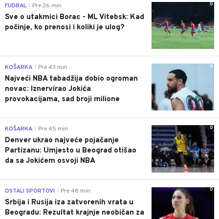
0
FUDBAL
Pre 26 min
|
Sve o utakmici Borac - ML Vitebsk: Kad
počinje, ko prenosi i koliki je ulog?
0
KOŠARKA
Pre 43 min
|
Najveći NBA tabadžija dobio ogroman
novac: Iznervirao Jokića
provokacijama, sad broji milione
0
KOŠARKA
Pre 45 min
|
Denver ukrao najveće pojačanje
Partizanu: Umjesto u Beograd otišao
da sa Jokićem osvoji NBA
0
OSTALI SPORTOVI
Pre 48 min
|
Srbija i Rusija iza zatvorenih vrata u
Beogradu: Rezultat krajnje neobičan za