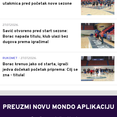
utakmica pred početak nove sezone
0
27.07.2026.
Savić otvoreno pred start sezone:
Borac napada titulu, klub ulazi bez
dugova prema igračima!
0
RUKOMET
27.07.2026.
|
Borac krenuo jako od starta, igrači
jedva dočekali početak priprema: Cilj se
zna - titula!
PREUZMI NOVU MONDO APLIKACIJU