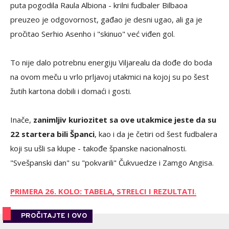
puta pogodila Raula Albiona - krilni fudbaler Bilbaoa
preuzeo je odgovornost, gađao je desni ugao, ali ga je
pročitao Serhio Asenho i "skinuo" već viđen gol.
To nije dalo potrebnu energiju Viljarealu da dođe do boda
na ovom meču u vrlo prljavoj utakmici na kojoj su po šest
žutih kartona dobili i domaći i gosti.
Inače,
zanimljiv kuriozitet sa ove utakmice jeste da su
22 startera bili Španci
, kao i da je četiri od šest fudbalera
koji su ušli sa klupe - takođe španske nacionalnosti.
"Svešpanski dan" su "pokvarili" Čukvuedze i Zamgo Angisa.
PRIMERA 26. KOLO: TABELA, STRELCI I REZULTATI
.
PROČITAJTE I OVO