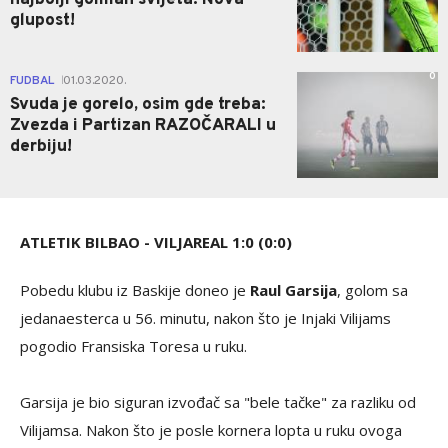
najbolji golman svijeta: Nova
glupost!
0
FUDBAL
01.03.2020.
|
Svuda je gorelo, osim gde treba:
Zvezda i Partizan RAZOČARALI u
derbiju!
ATLETIK BILBAO - VILJAREAL 1:0 (0:0)
Pobedu klubu iz Baskije doneo je
Raul Garsija
, golom sa
jedanaesterca u 56. minutu, nakon što je Injaki Vilijams
pogodio Fransiska Toresa u ruku.
Garsija je bio siguran izvođač sa "bele tačke" za razliku od
Vilijamsa. Nakon što je posle kornera lopta u ruku ovoga