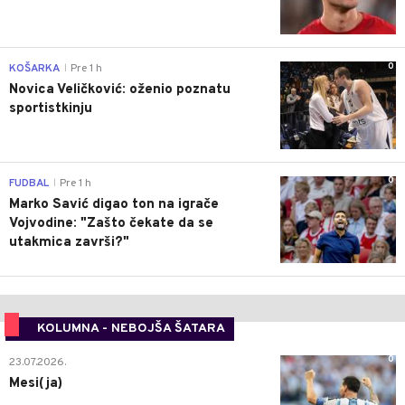
0
KOŠARKA
Pre 1 h
|
Novica Veličković: oženio poznatu
sportistkinju
0
FUDBAL
Pre 1 h
|
Marko Savić digao ton na igrače
Vojvodine: "Zašto čekate da se
utakmica završi?"
KOLUMNA - NEBOJŠA ŠATARA
0
23.07.2026.
Mesi(ja)