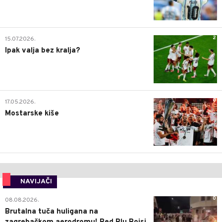
2
15.07.2026.
Ipak valja bez kralja?
0
17.05.2026.
Mostarske kiše
NAVIJAČI
0
08.08.2026.
Brutalna tuča huligana na