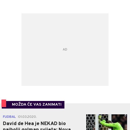
MOŽDA ĆE VAS ZANIMATI
0
FUDBAL
01.03.2020.
|
David de Hea je NEKAD bio