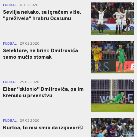
0
FUDBAL
01.03.2020.
|
Sevilja nekako, sa igračem više,
"preživela" hrabru Osasunu
0
FUDBAL
29.02.2020.
|
Selektore, ne brini: Dmitrovića
samo mučio stomak
0
FUDBAL
29.02.2020.
|
Eibar ''sklonio'' Dmitrovića, pa im
krenulo u prvenstvu
0
FUDBAL
29.02.2020.
|
Kurtoa, to nisi smio da izgovoriš!