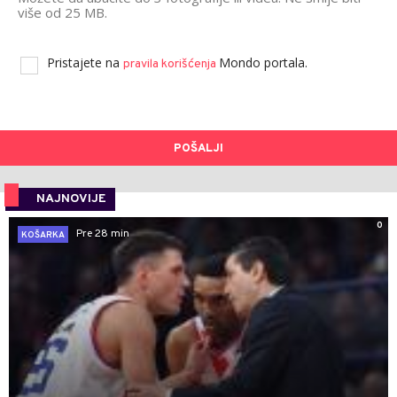
više od 25 MB.
Pristajete na
Mondo portala.
pravila korišćenja
POŠALJI
NAJNOVIJE
0
Pre 28 min
KOŠARKA