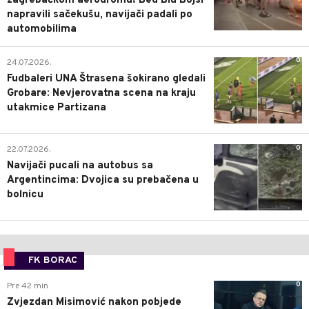
zagrebačkom aerodromu! Bed Blu Bojsi
napravili sačekušu, navijači padali po
automobilima
0
24.07.2026.
Fudbaleri UNA Štrasena šokirano gledali
Grobare: Nevjerovatna scena na kraju
utakmice Partizana
0
22.07.2026.
Navijači pucali na autobus sa
Argentincima: Dvojica su prebačena u
bolnicu
FK BORAC
0
Pre 42 min
Zvjezdan Misimović nakon pobjede