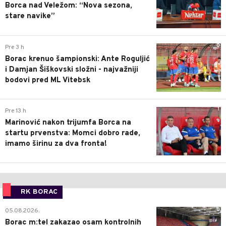
Borca nad Veležom: “Nova sezona,
stare navike”
0
Pre 3 h
Borac krenuo šampionski: Ante Roguljić
i Damjan Šiškovski složni - najvažniji
bodovi pred ML Vitebsk
1
Pre 13 h
Marinović nakon trijumfa Borca na
startu prvenstva: Momci dobro rade,
imamo širinu za dva fronta!
RK BORAC
0
05.08.2026.
Borac m:tel zakazao osam kontrolnih