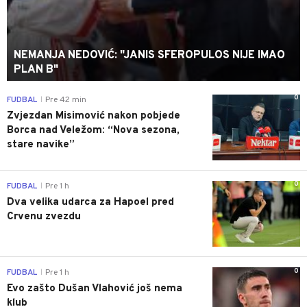
NEMANJA NEDOVIĆ: "JANIS SFEROPULOS NIJE IMAO
PLAN B"
0
FUDBAL
Pre 42 min
|
Zvjezdan Misimović nakon pobjede
Borca nad Veležom: “Nova sezona,
stare navike”
0
FUDBAL
Pre 1 h
|
Dva velika udarca za Hapoel pred
Crvenu zvezdu
0
FUDBAL
Pre 1 h
|
Evo zašto Dušan Vlahović još nema
klub