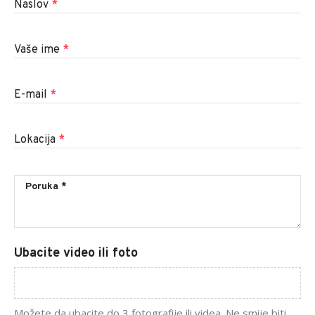
Naslov
*
Vaše ime
*
E-mail
*
Lokacija
*
Ubacite video ili foto
Možete da ubacite do 3 fotografije ili videa. Ne smije biti