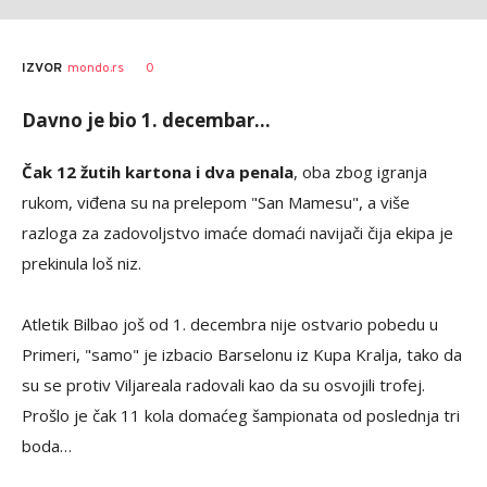
0
IZVOR
mondo.rs
Davno je bio 1. decembar...
Čak 12 žutih kartona i dva penala
, oba zbog igranja
rukom, viđena su na prelepom "San Mamesu", a više
razloga za zadovoljstvo imaće domaći navijači čija ekipa je
prekinula loš niz.
Atletik Bilbao još od 1. decembra nije ostvario pobedu u
Primeri, "samo" je izbacio Barselonu iz Kupa Kralja, tako da
su se protiv Viljareala radovali kao da su osvojili trofej.
Prošlo je čak 11 kola domaćeg šampionata od poslednja tri
boda…