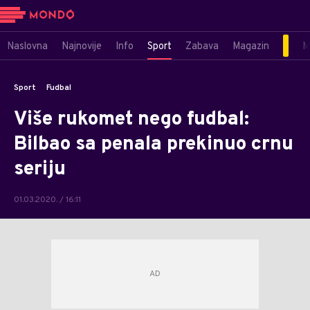
Naslovna
Najnovije
Info
Sport
Zabava
Magazin
M
Sport
Fudbal
Više rukomet nego fudbal:
Bilbao sa penala prekinuo crnu
seriju
01.03.2020. / 16:11