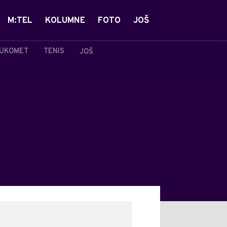
M:TEL
KOLUMNE
FOTO
JOŠ
UKOMET
TENIS
JOŠ