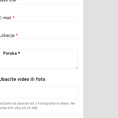
Vaše ime
*
E-mail
*
Lokacija
*
Ubacite video ili foto
Možete da ubacite do 3 fotografije ili videa. Ne
smije biti više od 25 MB.