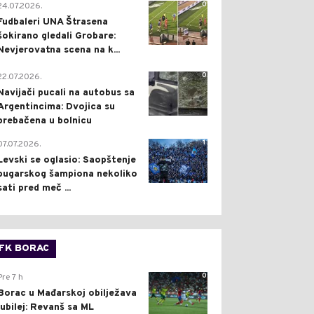
0
24.07.2026.
Fudbaleri UNA Štrasena
šokirano gledali Grobare:
Nevjerovatna scena na k...
0
22.07.2026.
Navijači pucali na autobus sa
Argentincima: Dvojica su
prebačena u bolnicu
1
07.07.2026.
Levski se oglasio: Saopštenje
bugarskog šampiona nekoliko
sati pred meč ...
FK BORAC
0
Pre 7 h
Borac u Mađarskoj obilježava
jubilej: Revanš sa ML