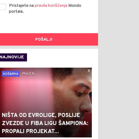
Pristajete na
pravila korišćenja
Mondo
portala.
POŠALJI
NAJNOVIJE
0
Pre 2 h
KOŠARKA
NIŠTA OD EVROLIGE, POSLIJE
ZVEZDE U FIBA LIGU ŠAMPIONA:
PROPALI PROJEKAT...