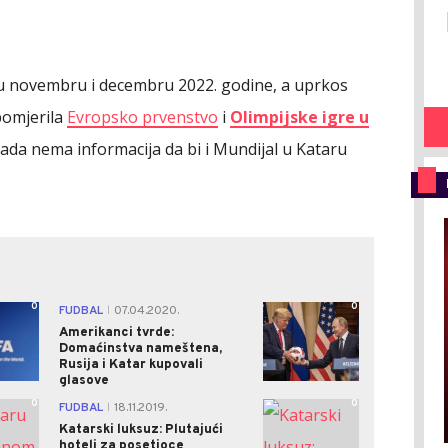
i u novembru i decembru 2022. godine, a uprkos
pomjerila
Evropsko prvenstvo
i
Olimpijske igre u
sada nema informacija da bi i Mundijal u Kataru
0
0
FUDBAL
07.04.2020.
|
Amerikanci tvrde:
Domaćinstva nameštena,
Rusija i Katar kupovali
glasove
0
0
FUDBAL
18.11.2019.
|
Katarski luksuz: Plutajući
hoteli za posetioce