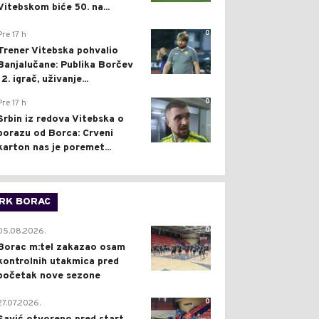
Vitebskom biće 50. na...
0
Pre 17 h
Trener Vitebska pohvalio
Banjalučane: Publika Borčev
12. igrač, uživanje...
0
Pre 17 h
Srbin iz redova Vitebska o
porazu od Borca: Crveni
karton nas je poremet...
RK BORAC
0
05.08.2026.
Borac m:tel zakazao osam
kontrolnih utakmica pred
početak nove sezone
0
27.07.2026.