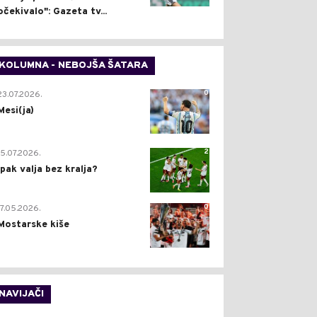
očekivalo": Gazeta tv...
KOLUMNA - NEBOJŠA ŠATARA
0
23.07.2026.
Mesi(ja)
2
15.07.2026.
Ipak valja bez kralja?
0
17.05.2026.
Mostarske kiše
NAVIJAČI