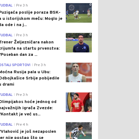
0
FUDBAL
Pre 3 h
|
Puzigaća poslije poraza BSK-
a u istorijskom meču: Moglo je
da ode i na j...
0
FUDBAL
Pre 3 h
|
Trener Željezničara nakon
trijumfa na startu prvenstva:
"Poseban dan za ...
0
OSTALI SPORTOVI
Pre 3 h
|
Moćna Rusija pala u Ubu:
Odbojkašice Srbije pobijedile
u drami
0
FUDBAL
Pre 3 h
|
Olimpijakos hoće jednog od
najvažnijih igrača Zvezde:
"Kontakt je već us...
0
FUDBAL
Pre 4 h
|
"Vlahović je još nezaposlen
jer nije postao što se