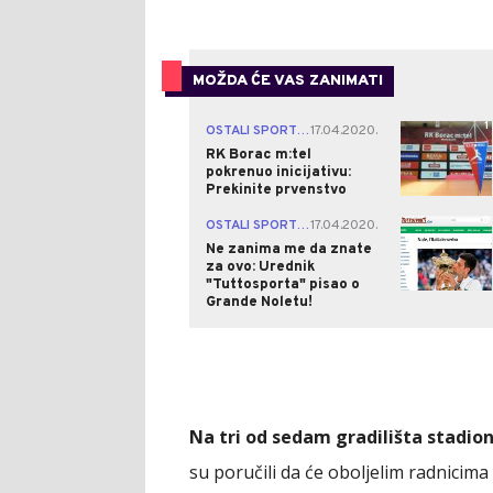
MOŽDA ĆE VAS ZANIMATI
1
OSTALI SPORTOVI
17.04.2020.
|
RK Borac m:tel
pokrenuo inicijativu:
Prekinite prvenstvo
0
OSTALI SPORTOVI
17.04.2020.
|
Ne zanima me da znate
za ovo: Urednik
"Tuttosporta" pisao o
Grande Noletu!
Na tri od sedam gradilišta stadio
su poručili da će oboljelim radnicima n