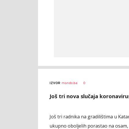
0
IZVOR
mondo.ba
Još tri nova slučaja koronaviru
Još tri radnika na gradilištima u Ka
ukupno oboljelih porastao na osam, s