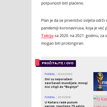
potpunosti biti plaćeno.
Plan je da se prvenstvo svijeta održ
pandemiji koronavirusa, koja je već 
Tokiju
sa 2020. na 2021. godinu, za 
mogao biti prolongiran.
PROČITAJTE I OVO
FUDBAL
12.04.2020.
|
Oni su neporaženi
završavali mundijale, mnogi
nisi stigli do "Boginje"
FUDBAL
20.11.2019.
|
U Kataru rade punom
parom, završeno 75 odsto