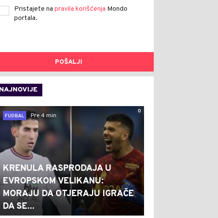
Pristajete na
pravila korišćenja
Mondo
portala.
POŠALJI
NAJNOVIJE
0
Pre 4 min
FUDBAL
KRENULA RASPRODAJA U
EVROPSKOM VELIKANU:
MORAJU DA OTJERAJU IGRAČE
DA SE...