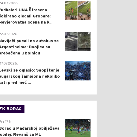
0
24.07.2026.
Fudbaleri UNA Štrasena
šokirano gledali Grobare:
Nevjerovatna scena na k...
0
22.07.2026.
Navijači pucali na autobus sa
Argentincima: Dvojica su
prebačena u bolnicu
1
07.07.2026.
Levski se oglasio: Saopštenje
bugarskog šampiona nekoliko
sati pred meč ...
FK BORAC
0
Pre 17 h
Borac u Mađarskoj obilježava
jubilej: Revanš sa ML