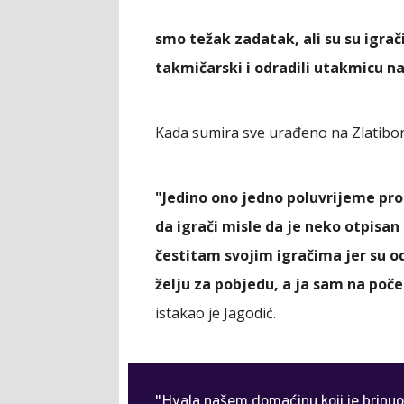
smo težak zadatak, ali su su igrač
takmičarski i odradili utakmicu n
Kada sumira sve urađeno na Zlatibor
"Jedino ono jedno poluvrijeme prot
da igrači misle da je neko otpisa
čestitam svojim igračima jer su o
želju za pobjedu, a ja sam na poč
istakao je Jagodić.
"Hvala našem domaćinu koji je brinu