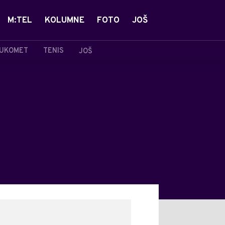
M:TEL
KOLUMNE
FOTO
JOŠ
UKOMET
TENIS
JOŠ