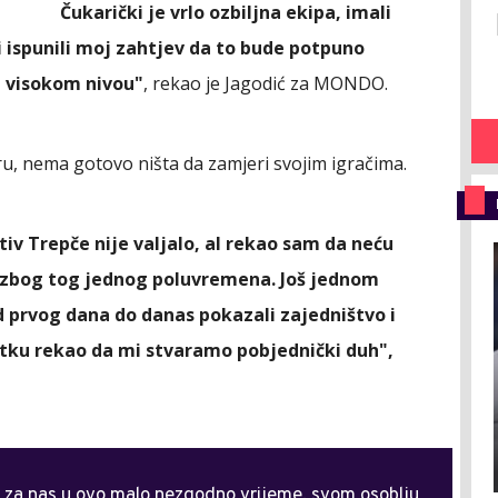
Čukarički je vrlo ozbiljna ekipa, imali
i ispunili moj zahtjev da to bude potpuno
a visokom nivou"
, rekao je Jagodić za MONDO.
u, nema gotovo ništa da zamjeri svojim igračima.
iv Trepče nije valjalo, al rekao sam da neću
n zbog tog jednog poluvremena. Još jednom
d prvog dana do danas pokazali zajedništvo i
etku rekao da mi stvaramo pobjednički duh",
o za nas u ovo malo nezgodno vrijeme, svom osoblju