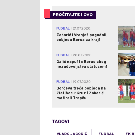
PROČITAJTE I OVO
FUDBAL
21.07.2020.
|
Zakarić i Vranješ pogađali,
pobjeda Borca za kraj!
FUDBAL
20.07.2020.
|
Galić napušta Borac zbog
nezadovoljstva statusom!
FUDBAL
19.07.2020.
|
Borčeva treća pobjeda na
Zlatiboru: Kruz i Zakarić
matirali Trepču
TAGOVI
VLADO JAGODIĆ
FUDBAL
FK 