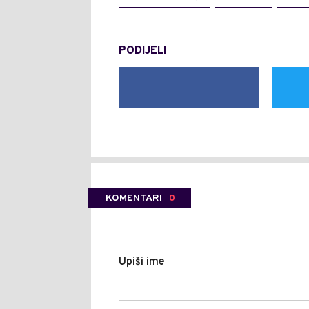
PODIJELI
KOMENTARI
0
Upiši ime