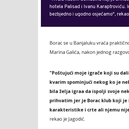
hotela Palisad i Ivanu Karaptroviću. I
bezbjedno i ugodno osjećamo", rekao
Borac se u Banjaluku vraća praktičn
Marina Galića, nakon jednog razgovo
"Poštujući moje igrače koji su da
kvarim spominjući nekog ko je nebi
bila želja igraa da ispolji svoje 
prihvatim jer je Borac klub koji je
karakteristike i crte ali njemu nij
rekao je Jagodić.