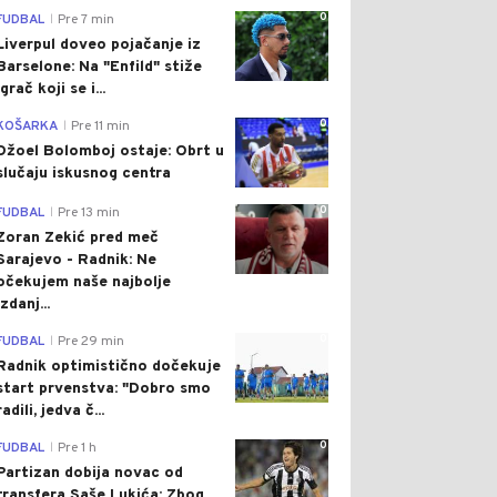
0
FUDBAL
Pre 7 min
|
Liverpul doveo pojačanje iz
Barselone: Na "Enfild" stiže
igrač koji se i...
0
KOŠARKA
Pre 11 min
|
Džoel Bolomboj ostaje: Obrt u
slučaju iskusnog centra
0
FUDBAL
Pre 13 min
|
Zoran Zekić pred meč
Sarajevo - Radnik: Ne
očekujem naše najbolje
izdanj...
0
FUDBAL
Pre 29 min
|
Radnik optimistično dočekuje
start prvenstva: "Dobro smo
radili, jedva č...
0
FUDBAL
Pre 1 h
|
Partizan dobija novac od
transfera Saše Lukića: Zbog