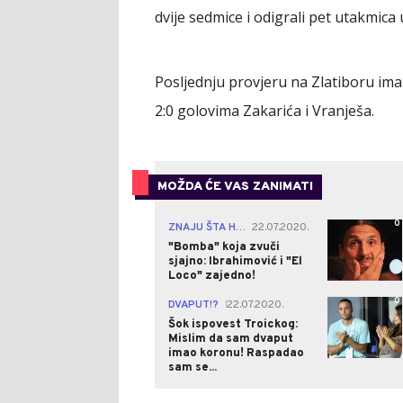
dvije sedmice i odigrali pet utakmica 
Posljednju provjeru na Zlatiboru imal
2:0 golovima Zakarića i Vranješa.
MOŽDA ĆE VAS ZANIMATI
0
ZNAJU ŠTA HOĆE!
22.07.2020.
|
"Bomba" koja zvuči
sjajno: Ibrahimović i "El
Loco" zajedno!
0
DVAPUT!?
22.07.2020.
|
Šok ispovest Troickog:
Mislim da sam dvaput
imao koronu! Raspadao
sam se...