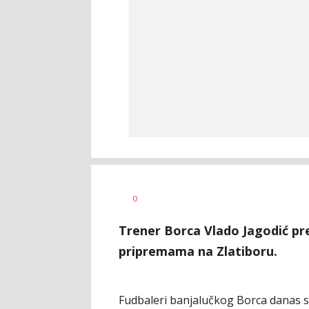
Goran
AUTOR
0
Arbutina
Trener Borca Vlado Jagodić pr
pripremama na Zlatiboru.
Fudbaleri banjalučkog Borca danas se