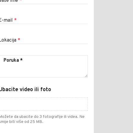
Vaše ime
*
E-mail
*
Lokacija
*
Ubacite video ili foto
Možete da ubacite do 3 fotografije ili videa. Ne
smije biti više od 25 MB.