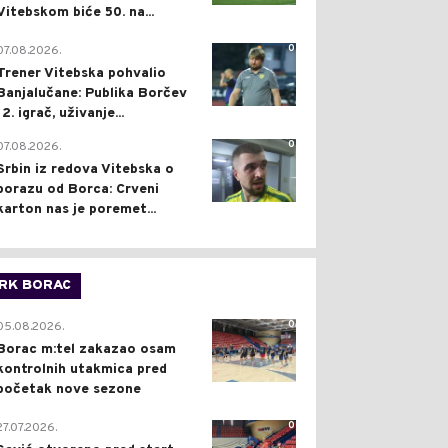
Vitebskom biće 50. na...
0
07.08.2026.
Trener Vitebska pohvalio
Banjalučane: Publika Borčev
12. igrač, uživanje...
0
07.08.2026.
Srbin iz redova Vitebska o
porazu od Borca: Crveni
karton nas je poremet...
RK BORAC
0
05.08.2026.
Borac m:tel zakazao osam
kontrolnih utakmica pred
početak nove sezone
0
27.07.2026.