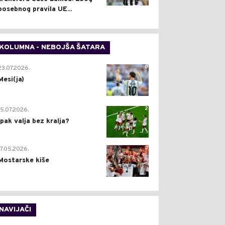
posebnog pravila UE...
KOLUMNA - NEBOJŠA ŠATARA
0
23.07.2026.
Mesi(ja)
2
15.07.2026.
Ipak valja bez kralja?
0
17.05.2026.
Mostarske kiše
NAVIJAČI