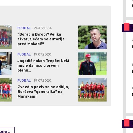
1
1
FUDBAL
21.07.2020.
|
"Borac u Evropi? Velika
stvar, sjećam se euforije
pred Makabi!"
0
0
FUDBAL
19.07.2020.
|
Jagodić nakon Trepče: Neki
misle da nisu u prvom
planu...
0
0
FUDBAL
19.07.2020.
|
Zvezdin poziv se ne odbija,
Borčeva "generalka" na
Marakani!
BORAC