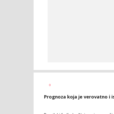
Milutin
AUTOR
0
Vujičić
Prognoza koja je verovatno i ist