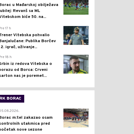
Borac u Mađarskoj obilježava
jubilej: Revanš sa ML
Vitebskom biće 50. na...
0
Pre 17 h
Trener Vitebska pohvalio
Banjalučane: Publika Borčev
12. igrač, uživanje...
0
Pre 18 h
Srbin iz redova Vitebska o
porazu od Borca: Crveni
karton nas je poremet...
RK BORAC
0
05.08.2026.
Borac m:tel zakazao osam
kontrolnih utakmica pred
početak nove sezone