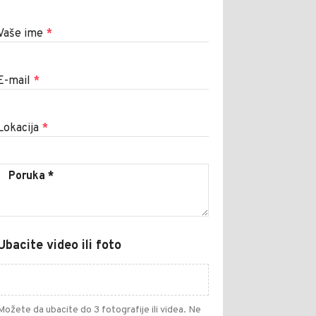
Vaše ime
*
E-mail
*
Lokacija
*
Ubacite video ili foto
Možete da ubacite do 3 fotografije ili videa. Ne