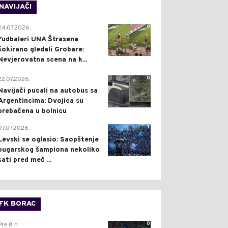
NAVIJAČI
0
24.07.2026.
Fudbaleri UNA Štrasena
šokirano gledali Grobare:
Nevjerovatna scena na k...
0
22.07.2026.
Navijači pucali na autobus sa
Argentincima: Dvojica su
prebačena u bolnicu
1
07.07.2026.
Levski se oglasio: Saopštenje
bugarskog šampiona nekoliko
sati pred meč ...
FK BORAC
0
Pre 8 h