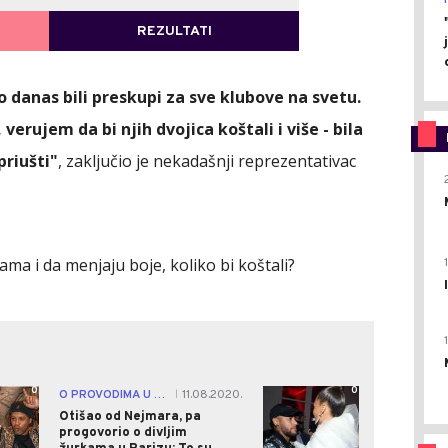
REZULTATI
ATAK NA GLASANJE
o danas bili preskupi za sve klubove na svetu.
erujem da bi njih dvojica koštali i više - bila
priušti"
, zaključio je nekadašnji reprezentativac
nama i da menjaju boje, koliko bi koštali?
0
0
O PROVODIMA U PARIZU
11.08.2020.
|
Otišao od Nejmara, pa
progovorio o divljim