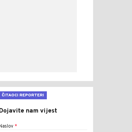
ČITAOCI REPORTERI
Dojavite nam vijest
Naslov
*