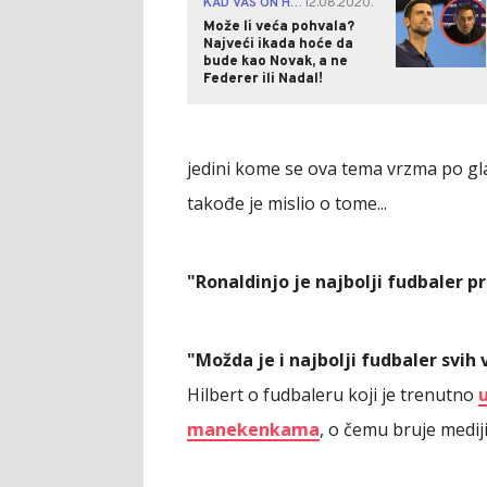
KAD VAS ON HVALI...
12.08.2020.
|
Može li veća pohvala?
Najveći ikada hoće da
bude kao Novak, a ne
Federer ili Nadal!
jedini kome se ova tema vrzma po gl
takođe je mislio o tome...
"Ronaldinjo je najbolji fudbaler p
"Možda je i najbolji fudbaler svih 
Hilbert o fudbaleru koji je trenutno
u
manekenkama
, o čemu bruje mediji