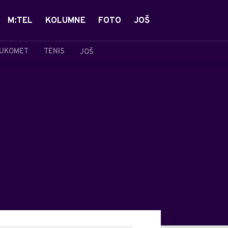
M:TEL
KOLUMNE
FOTO
JOŠ
UKOMET
TENIS
JOŠ