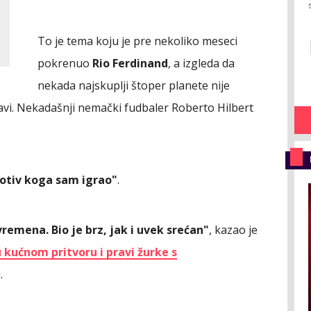
To je tema koju je pre nekoliko meseci
pokrenuo
Rio Ferdinand
, a izgleda da
nekada najskuplji štoper planete nije
avi. Nekadašnji nemački fudbaler Roberto Hilbert
rotiv koga sam igrao"
.
vremena. Bio je brz, jak i uvek srećan"
, kazao je
 kućnom pritvoru i pravi žurke s
.