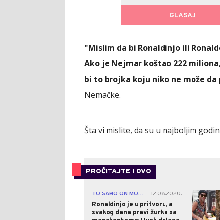
GLASAJ
POVR
"Mislim da bi Ronaldinjo ili Ronald
Ako je Nejmar koštao 222 miliona, v
bi to brojka koju niko ne može da 
Nemačke.
Šta vi mislite, da su u najboljim godi
PROČITAJTE I OVO
TO SAMO ON MOŽE!
12.08.2020.
|
Ronaldinjo je u pritvoru, a
svakog dana pravi žurke sa