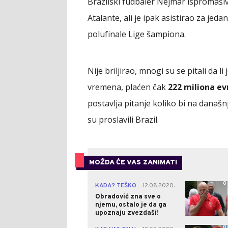
Brazilski fudbaler Nejmar ispromaši
Atalante, ali je ipak asistirao za je
polufinale Lige šampiona.
Nije briljirao, mnogi su se pitali da l
vremena, plaćen čak
222 miliona ev
postavlja pitanje koliko bi na današn
su proslavili Brazil.
MOŽDA ĆE VAS ZANIMATI
0
KADA? TEŠKO PITANJE...
12.08.2020.
|
Obradović zna sve o
njemu, ostalo je da ga
upoznaju zvezdaši!
0