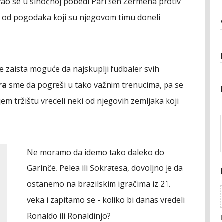
vao se u sinoćnoj pobedi Pari sen Žermena protiv
dan od pogodaka koji su njegovom timu doneli
i je zaista moguće da najskuplji fudbaler svih
ra
sme da pogreši u tako važnim trenucima, pa se
jem tržištu vredeli neki od njegovih zemljaka koji
Ne moramo da idemo tako daleko do
Garinče, Pelea ili Sokratesa, dovoljno je da
ostanemo na brazilskim igračima iz 21.
veka i zapitamo se - koliko bi danas vredeli
Ronaldo ili Ronaldinjo?