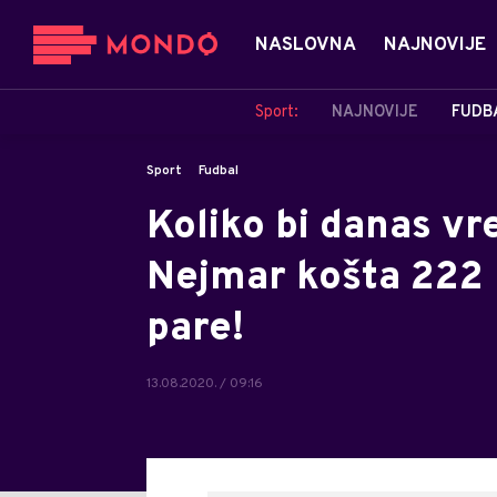
NASLOVNA
NAJNOVIJE
Sport:
NAJNOVIJE
FUDB
Sport
Fudbal
Koliko bi danas vre
Nejmar košta 222 
pare!
13.08.2020. / 09:16