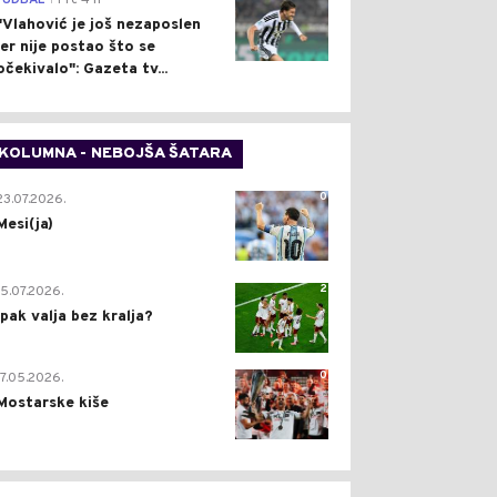
FUDBAL
Pre 4 h
"Vlahović je još nezaposlen
jer nije postao što se
očekivalo": Gazeta tv...
KOLUMNA - NEBOJŠA ŠATARA
0
23.07.2026.
Mesi(ja)
2
15.07.2026.
Ipak valja bez kralja?
0
17.05.2026.
Mostarske kiše