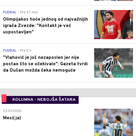
0
FUDBAL
Pre 57 min
|
Olimpijakos hoće jednog od najvažnijih
igrača Zvezde: "Kontakt je već
uspostavljen"
0
FUDBAL
Pre 2 h
|
"Vlahović je još nezaposlen jer nije
postao što se očekivalo": Gazeta tvrdi
da Dušan možda čeka nemoguće
KOLUMNA - NEBOJŠA ŠATARA
0
23.07.2026.
Mesi(ja)