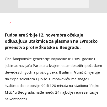
Nebojša
AUTOR
0
Šatara
Fudbalere Srbije 12. novembra očekuje
odlučujuća utakmica za plasman na Evropsko
prvenstvo protiv Škotske u Beogradu.
Član šampionske generacije Vojvodine iz 1989. godine i
ljubimac navijača Partizana krajem osamdesetih i početkom
devedestih godina prošlog veka,
Budimir Vujačić,
vjeruje
da ekipa selektora Ljubiše Tumbakovića ima snage i
kvaliteta da se poslije 90 ili 120 minuta na stadionu "Rajko
Mitić" u Beogradu, nađe među 24 najbolje reprezentacije
na kontinentu.