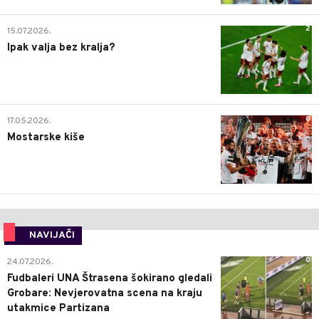
2
15.07.2026.
Ipak valja bez kralja?
0
17.05.2026.
Mostarske kiše
NAVIJAČI
0
24.07.2026.
Fudbaleri UNA Štrasena šokirano gledali
Grobare: Nevjerovatna scena na kraju
utakmice Partizana