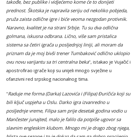
takođe, bez publike i vidjećemo kome će to donijeti
prednost. Škotska je napravila seriju od nekoliko pobjeda,
pruža zaista odlične igre i biće veoma nezgodan protivnik.
Naravno, kvalitet je na strani Srbije. Tu su dva odlična
golmana, iskusna odbrana. Lično, više sam pristalica
sistema sa četiri igrača u posljednjoj liniji, ali moram da
priznam da je moj bivši trener Tumbaković odlično uklopio
ovu novu varijantu sa tri centralna beka
", istakao je Vujačić i
apostrofirao igrače koji su unijeli mnogo svježine u
ofanzivni red srpskog nacionalnog tima.
"
Raduje me forma (Darka) Lazovića i (Filipa) Đuričića koji su
bili ključ uspjeha u Oslu. Darko igra izvanredno u
posljednje vreme, Filipa sam prije desetak godina vodio u
Mančester junajted, malo je falilo da potpiše ugovor sa
slavnim engleskim klubom. Mnogo mi je drago zbog njega,
blista ove sezone i to je dokaz da sam ga dobro procijenio.