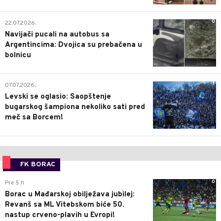
0
22.07.2026.
Navijači pucali na autobus sa
Argentincima: Dvojica su prebačena u
bolnicu
1
07.07.2026.
Levski se oglasio: Saopštenje
bugarskog šampiona nekoliko sati pred
meč sa Borcem!
FK BORAC
0
Pre 5 h
Borac u Mađarskoj obilježava jubilej:
Revanš sa ML Vitebskom biće 50.
nastup crveno-plavih u Evropi!