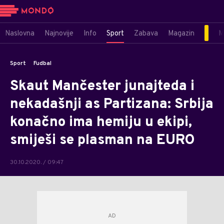
Naslovna
Najnovije
Info
Sport
Zabava
Magazin
M
Sport
Fudbal
Skaut Mančester junajteda i
nekadašnji as Partizana: Srbija
konačno ima hemiju u ekipi,
smiješi se plasman na EURO
30.10.2020. / 09:47