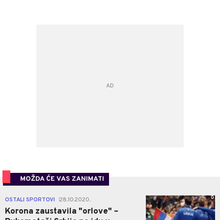
MOŽDA ĆE VAS ZANIMATI
0
OSTALI SPORTOVI
28.10.2020.
|
Korona zaustavila "orlove" –