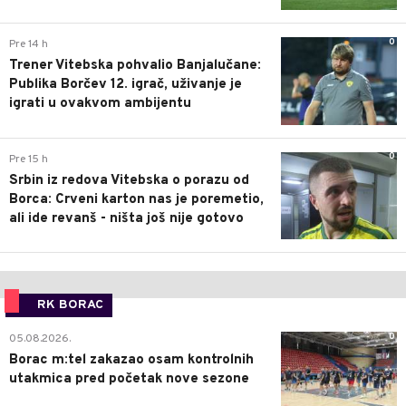
0
Pre 14 h
Trener Vitebska pohvalio Banjalučane:
Publika Borčev 12. igrač, uživanje je
igrati u ovakvom ambijentu
0
Pre 15 h
Srbin iz redova Vitebska o porazu od
Borca: Crveni karton nas je poremetio,
ali ide revanš - ništa još nije gotovo
RK BORAC
0
05.08.2026.
Borac m:tel zakazao osam kontrolnih
utakmica pred početak nove sezone