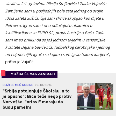
slavili sa 2:1, golovima Piksija Stojkovića i Zlatka Vujovića.
Zamijenio sam u posljednjih pola sata jednog od svojih
idola Safeta Sušića, čije sam sličice skupljao kao dijete u
Petrovcu. Igrao sam i onu odlučujuću utakmicu u
kvalifikacijama za EURO 92, protiv Austrije u Beču. Tada
sam imao priliku da se još jednom uvjerim u vanserijske
kvalitete Dejana Savićevića, fudbalskog čarobnjaka i jednog
od najmoćnijih igrača sa kojima sam igrao tokom karijere
",
pričao je Vujačić.
MOŽDA ĆE VAS ZANIMATI
0
BLIŽI SE MEČ GODINE
26.10.2020.
|
"Srbija potcjenjuje Škotsku, a to
je opasno": Biće teže nego protiv
Norveške, "orlovi" moraju da
budu pametni