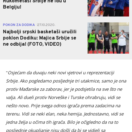
Rukometaši Srbije ne idu u
Belgiju!
0
POKON ZA DODIKA
27.10.2020.
|
Najbolji srpski basketaši uručili
poklon Dodiku: Majica Srbije se
ne odbija! (FOTO, VIDEO)
"
Osjećam da duvaju neki novi vjetrovi u reprezentaciji
Srbije. Ako pogledamo posljednje tri utakmice, samo je ona
protiv Mađarske za zaborav, jer je podsjetila na sve što ne
valja. Ali dueli protiv Norveške i Turske ohrabruju, vidi se
nešto novo. Prije svega odnos igrača prema zadacima na
terenu. Vidi se neki elan, neka hemija. Jednostavno, vidi se
jedna želja u očima tih igrača. Bilo je očigledno da na to
posljednje okupljanje nisu došli da bi se vidjeli sa