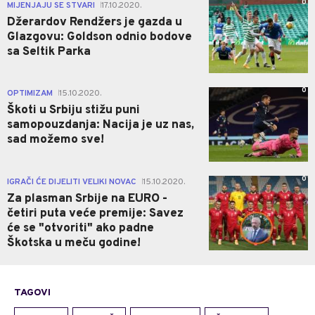
0
MIJENJAJU SE STVARI
17.10.2020.
|
Džerardov Rendžers je gazda u
Glazgovu: Goldson odnio bodove
sa Seltik Parka
0
OPTIMIZAM
15.10.2020.
|
Škoti u Srbiju stižu puni
samopouzdanja: Nacija je uz nas,
sad možemo sve!
0
IGRAČI ĆE DIJELITI VELIKI NOVAC
15.10.2020.
|
Za plasman Srbije na EURO -
četiri puta veće premije: Savez
će se "otvoriti" ako padne
Škotska u meču godine!
TAGOVI