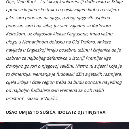
Gigs, Vejn Runi… I u takvoj konkurenciji dođe neko iz Srbije
i ponese kapitensku traku u najslavnijem klubu na svijetu.
Jako sam ponosan na njega, a zbog njegovih uspjeha,
ponosan sam i na sebe, jer sam zajedno sa Karlosom
Keirošom, uz blagoslov Aleksa Fergusona, imao važnu
ulogu u Nemanjinom dolasku na Old Traford. Ankete
navijača u Engleskoj imaju posebnu težinu i činjenica da je
izabran za najboljeg defanzivca u istoriji Premijer lige
dovoljno govori o njegovoj veličini. Nismo ni svjesni koja je
to dimenzija. Nemanja je fudbalski džin svjetskih razmjera,
cijela Srbija i čitav region treba da budu ponosni na jednog
od najboljih fudbalera svih vremena sa ovih naših
prostora
", kazao je Vujačić.
UŠAO UMJESTO SUŠIĆA, IDOLA IZ DJETINJSTVA