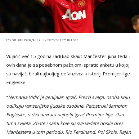
IZVOR: GULIVER/ALEX LIVESEY/GETTY IMAGES
Vujačić već 15 godina radi kao skaut Mančester junajteda i
ovih dana je sa posebnom pažnjom ispratio anketu u kojoj
su navijači birali najboljeg defanzivca u istoriji Premijer lige
Engleske.
"
Nemanja Vidić je genijalan igrač. Povrh svega, osoba koju
odlikuju vanserijske ljudske osobine. Petostruki šampion
Engleske, u dva navrata najbolji igrač Premijer lige, član
tima svijeta. Znate i sami koje su sve vedete nosile dres
Mančestera u tom periodu. Rio Ferdinand, Pol Skols, Rajan