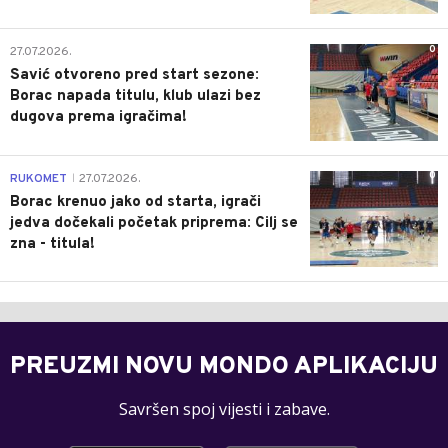
0
27.07.2026.
Savić otvoreno pred start sezone:
Borac napada titulu, klub ulazi bez
dugova prema igračima!
0
RUKOMET
27.07.2026.
|
Borac krenuo jako od starta, igrači
jedva dočekali početak priprema: Cilj se
zna - titula!
PREUZMI NOVU MONDO APLIKACIJU
Savršen spoj vijesti i zabave.