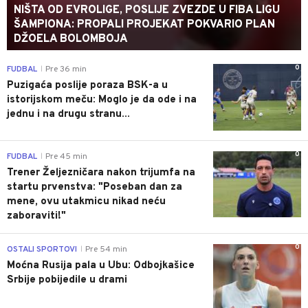
NIŠTA OD EVROLIGE, POSLIJE ZVEZDE U FIBA LIGU
ŠAMPIONA: PROPALI PROJEKAT POKVARIO PLAN
DŽOELA BOLOMBOJA
0
FUDBAL
Pre 36 min
|
Puzigaća poslije poraza BSK-a u
istorijskom meču: Moglo je da ode i na
jednu i na drugu stranu...
0
FUDBAL
Pre 45 min
|
Trener Željezničara nakon trijumfa na
startu prvenstva: "Poseban dan za
mene, ovu utakmicu nikad neću
zaboraviti!"
0
OSTALI SPORTOVI
Pre 54 min
|
Moćna Rusija pala u Ubu: Odbojkašice
Srbije pobijedile u drami