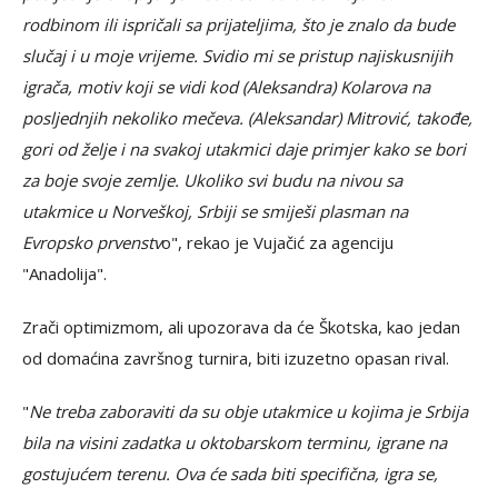
rodbinom ili ispričali sa prijateljima, što je znalo da bude
slučaj i u moje vrijeme. Svidio mi se pristup najiskusnijih
igrača, motiv koji se vidi kod (Aleksandra) Kolarova na
posljednjih nekoliko mečeva. (Aleksandar) Mitrović, takođe,
gori od želje i na svakoj utakmici daje primjer kako se bori
za boje svoje zemlje. Ukoliko svi budu na nivou sa
utakmice u Norveškoj, Srbiji se smiješi plasman na
Evropsko prvenstv
o", rekao je Vujačić za agenciju
"Anadolija".
Zrači optimizmom, ali upozorava da će Škotska, kao jedan
od domaćina završnog turnira, biti izuzetno opasan rival.
"
Ne treba zaboraviti da su obje utakmice u kojima je Srbija
bila na visini zadatka u oktobarskom terminu, igrane na
gostujućem terenu. Ova će sada biti specifična, igra se,