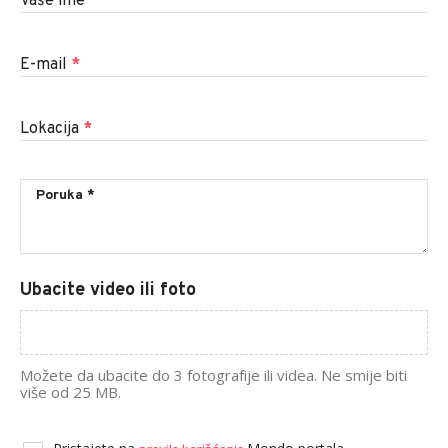
Vaše ime
*
E-mail
*
Lokacija
*
Ubacite video ili foto
Možete da ubacite do 3 fotografije ili videa. Ne smije biti
više od 25 MB.