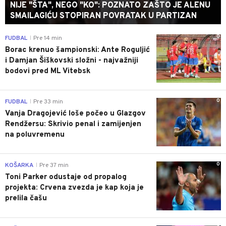
NIJE "ŠTA", NEGO "KO": POZNATO ZAŠTO JE ALENU
SMAILAGIĆU STOPIRAN POVRATAK U PARTIZAN
0
FUDBAL
Pre 14 min
|
Borac krenuo šampionski: Ante Roguljić
i Damjan Šiškovski složni - najvažniji
bodovi pred ML Vitebsk
0
FUDBAL
Pre 33 min
|
Vanja Dragojević loše počeo u Glazgov
Rendžersu: Skrivio penal i zamijenjen
na poluvremenu
0
KOŠARKA
Pre 37 min
|
Toni Parker odustaje od propalog
projekta: Crvena zvezda je kap koja je
prelila čašu