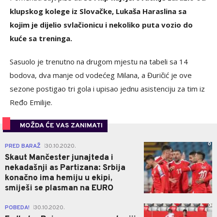
klupskog kolege iz Slovačke, Lukaša Haraslina sa
kojim je dijelio svlačionicu i nekoliko puta vozio do
kuće sa treninga.
Sasuolo je trenutno na drugom mjestu na tabeli sa 14
bodova, dva manje od vodećeg Milana, a Đuričić je ove
sezone postigao tri gola i upisao jednu asistenciju za tim iz
Ređo Emilije.
MOŽDA ĆE VAS ZANIMATI
0
PRED BARAŽ
30.10.2020.
|
Skaut Mančester junajteda i
nekadašnji as Partizana: Srbija
konačno ima hemiju u ekipi,
smiješi se plasman na EURO
0
POBEDA!
30.10.2020.
|