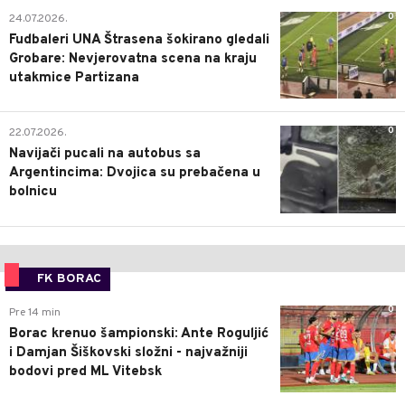
0
24.07.2026.
Fudbaleri UNA Štrasena šokirano gledali
Grobare: Nevjerovatna scena na kraju
utakmice Partizana
0
22.07.2026.
Navijači pucali na autobus sa
Argentincima: Dvojica su prebačena u
bolnicu
FK BORAC
0
Pre 14 min
Borac krenuo šampionski: Ante Roguljić
i Damjan Šiškovski složni - najvažniji
bodovi pred ML Vitebsk