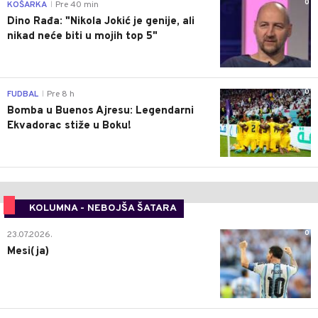
0
KOŠARKA
Pre 40 min
|
Dino Rađa: "Nikola Jokić je genije, ali
nikad neće biti u mojih top 5"
0
FUDBAL
Pre 8 h
|
Bomba u Buenos Ajresu: Legendarni
Ekvadorac stiže u Boku!
KOLUMNA - NEBOJŠA ŠATARA
0
23.07.2026.
Mesi(ja)