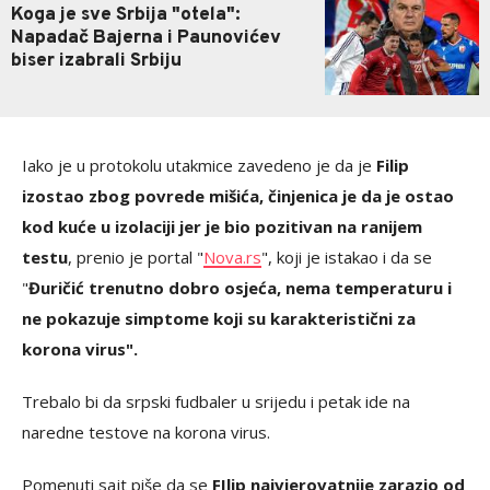
Koga je sve Srbija "otela":
Napadač Bajerna i Paunovićev
biser izabrali Srbiju
Iako je u protokolu utakmice zavedeno je da je
Filip
izostao zbog povrede mišića, činjenica je da je ostao
kod kuće u izolaciji jer je bio pozitivan na ranijem
testu
, prenio je portal "
Nova.rs
", koji je istakao i da se
"
Đuričić trenutno dobro osjeća, nema temperaturu i
ne pokazuje simptome koji su karakteristični za
korona virus".
Trebalo bi da srpski fudbaler u srijedu i petak ide na
naredne testove na korona virus.
Pomenuti sajt piše da se
FIlip najvjerovatnije zarazio od