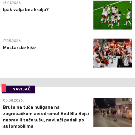
2
15.07.2026.
Ipak valja bez kralja?
0
17.05.2026.
Mostarske kiše
NAVIJAČI
0
08.08.2026.
Brutalna tuča huligana na
zagrebačkom aerodromu! Bed Blu Bojsi
napravili sačekušu, navijači padali po
automobilima