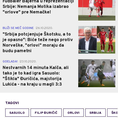
Fudbaler Bajerna u reprezentaciji
Srbije: Nemanja Motika izabrao
"orlove" pre Nemačke!
0
BLIŽI SE MEČ GODINE
26.10.2020.
|
"Srbija potcjenjuje Škotsku, a to
je opasno": Biće teže nego protiv
Norveške, "orlovi" moraju da
budu pametni
0
GOELADA!
23.10.2020.
|
Nestvarnih 14 minuta Kalča, ali
tako je to kad igra Sasuolo:
"Štikla" Đuričića, majstorija
Lukića - na kraju u magli 3:3
TAGOVI
SASUOLO
FILIP ĐURIČIĆ
ORLOVI
SRBIJA
ŠK