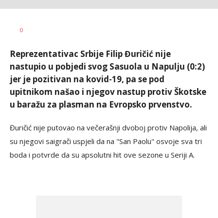
Nebojša
AUTOR
0
Šatara
Reprezentativac Srbije Filip Đuričić nije
nastupio u pobjedi svog Sasuola u Napulju (0:2)
jer je pozitivan na kovid-19, pa se pod
upitnikom našao i njegov nastup protiv Škotske
u baražu za plasman na Evropsko prvenstvo.
Đuričić nije putovao na večerašnji dvoboj protiv Napolija, ali
su njegovi saigrači uspjeli da na "San Paolu" osvoje sva tri
boda i potvrde da su apsolutni hit ove sezone u Seriji A.