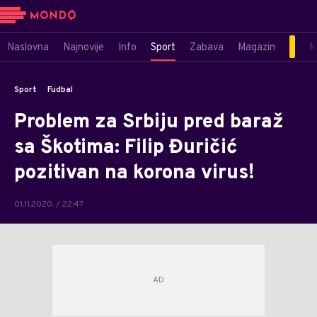
Naslovna
Najnovije
Info
Sport
Zabava
Magazin
M
Sport
Fudbal
Problem za Srbiju pred baraž
sa Škotima: Filip Đuričić
pozitivan na korona virus!
01.11.2020. / 22:47