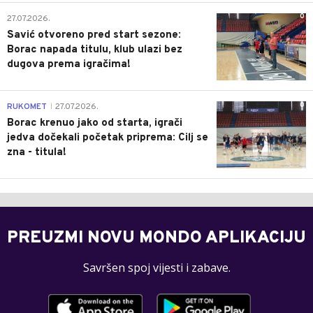
0
27.07.2026.
Savić otvoreno pred start sezone:
Borac napada titulu, klub ulazi bez
dugova prema igračima!
0
RUKOMET
27.07.2026.
|
Borac krenuo jako od starta, igrači
jedva dočekali početak priprema: Cilj se
zna - titula!
PREUZMI NOVU MONDO APLIKACIJU
Savršen spoj vijesti i zabave.