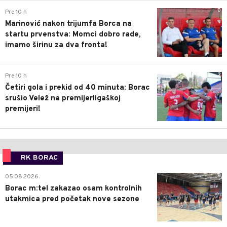
0
Pre 10 h
Marinović nakon trijumfa Borca na
startu prvenstva: Momci dobro rade,
imamo širinu za dva fronta!
3
Pre 10 h
Četiri gola i prekid od 40 minuta: Borac
srušio Velež na premijerligaškoj
premijeri!
RK BORAC
0
05.08.2026.
Borac m:tel zakazao osam kontrolnih
utakmica pred početak nove sezone