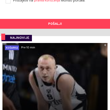
Pristajete na
Mondo portala.
pravila korišćenja
POŠALJI
NAJNOVIJE
0
Pre 10 min
KOŠARKA