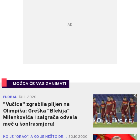
MOŽDA ĆE VAS ZANIMATI
0
FUDBAL
01.11.2020.
|
"Vučica" zgrabila plijen na
Olimpiku: Greška "Blekija"
Milenkovića i saigrača odvela
meč u kontrasmjeru!
0
KO JE "ORAO", A KO JE NEŠTO DRUGO?
30.10.2020.
|