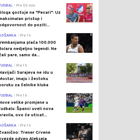
0
FUDBAL
Pre 55 min
|
Sloga gostuje na "Pecari": Uz
maksimalan pristup i
odgovornost do poziti...
0
KOŠARKA
Pre 1 h
|
Vembanjama plaća 100.000
dolara nedjeljno legendi: Ne
žali pare, samo da...
0
FUDBAL
Pre 1 h
|
Navijači Sarajeva ne idu u
Mostar, imaju i žestoku
poruku za čelnike kluba
0
FUDBAL
Pre 1 h
|
Nove velike promjene u
fudbalu: Španci uveli nova
pravila, ovo će uticat...
0
KOŠARKA
Pre 1 h
|
Zvanično: Trener Crvene
zvezde odveo Alekseja