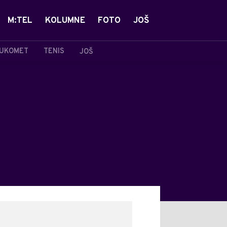
M:TEL
KOLUMNE
FOTO
JOŠ
UKOMET
TENIS
JOŠ