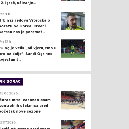
12. igrač, uživanje...
0
Pre 4 h
Srbin iz redova Vitebska o
porazu od Borca: Crveni
karton nas je poremet...
0
Pre 13 h
"Ulog je veliki, ali vjerujemo u
prolaz dalje": Sandi Ogrinec
svjestan š...
RK BORAC
0
05.08.2026.
Borac m:tel zakazao osam
kontrolnih utakmica pred
početak nove sezone
0
27.07.2026.