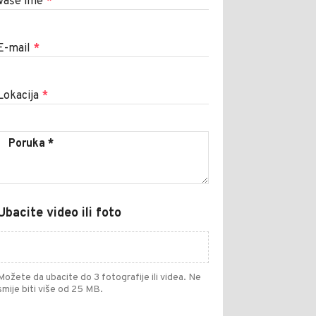
Vaše ime
*
E-mail
*
Lokacija
*
Ubacite video ili foto
Možete da ubacite do 3 fotografije ili videa. Ne
smije biti više od 25 MB.