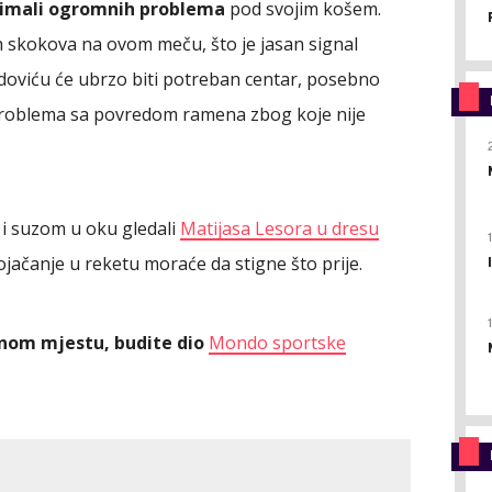
ć imali ogromnih problema
pod svojim košem.
h skokova na ovom meču, što je jasan signal
adoviću će ubrzo biti potreban centar, posebno
 problema sa povredom ramena zbog koje nije
 i suzom u oku gledali
Matijasa Lesora u dresu
ačanje u reketu moraće da stigne što prije.
ednom mjestu, budite dio
Mondo sportske