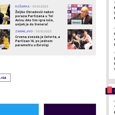
0
0
KOŠARKA
05.10.2023.
|
Željko Obradović nakon
poraza Partizana u Tel
Avivu: Ako tim igra loše,
uvijek je do trenera!
0
0
ZANIMLJIVO
05.10.2023.
|
Crvena zvezda je četvrta, a
Partizan 16. po jednom
parametru u Evroligi
LIGA