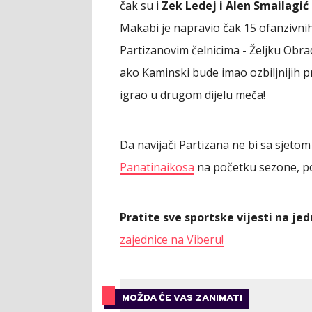
čak su i
Zek Ledej i Alen Smailagi
Makabi je napravio čak 15 ofanzivni
Partizanovim čelnicima - Željku Obr
ako Kaminski bude imao ozbiljnijih
igrao u drugom dijelu meča!
Da navijači Partizana ne bi sa sjetom
Panatinaikosa
na početku sezone, poj
Pratite sve sportske vijesti na j
zajednice na Viberu!
MOŽDA ĆE VAS ZANIMATI