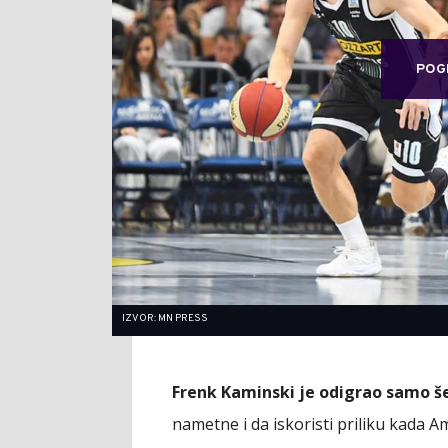
POG
IZVOR: MN PRESS
Frenk Kaminski je odigrao samo š
nametne i da iskoristi priliku kada A