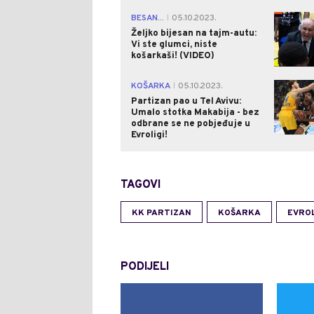
BESAN...
05.10.2023.
|
Željko bijesan na tajm-autu:
Vi ste glumci, niste
košarkaši! (VIDEO)
KOŠARKA
05.10.2023.
|
Partizan pao u Tel Avivu:
Umalo stotka Makabija - bez
odbrane se ne pobjeđuje u
Evroligi!
TAGOVI
KK PARTIZAN
KOŠARKA
EVRO
PODIJELI