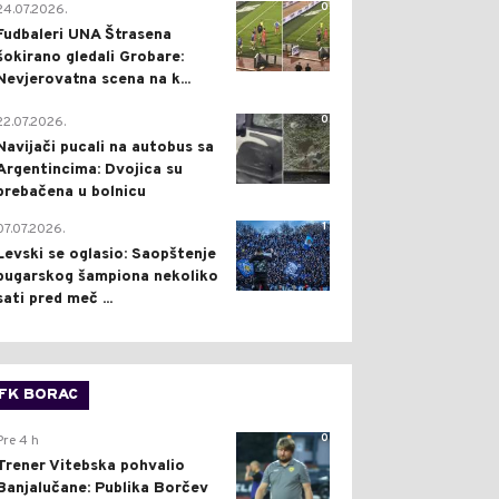
0
24.07.2026.
Fudbaleri UNA Štrasena
šokirano gledali Grobare:
Nevjerovatna scena na k...
0
22.07.2026.
Navijači pucali na autobus sa
Argentincima: Dvojica su
prebačena u bolnicu
1
07.07.2026.
Levski se oglasio: Saopštenje
bugarskog šampiona nekoliko
sati pred meč ...
FK BORAC
0
Pre 4 h
Trener Vitebska pohvalio
Banjalučane: Publika Borčev