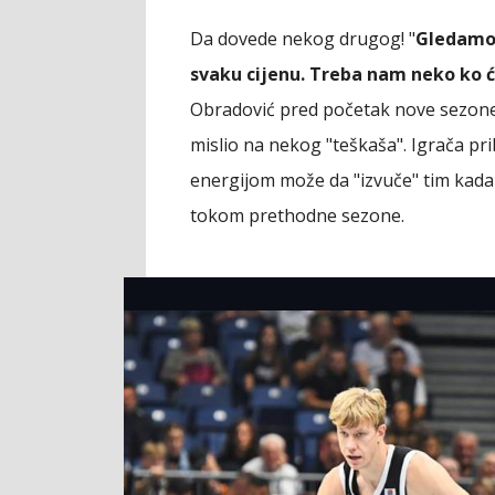
Da dovede nekog drugog! "
Gledamo 
svaku cijenu. Treba nam neko ko ć
Obradović pred početak nove sezone 
mislio na nekog "teškaša". Igrača pr
energijom može da "izvuče" tim kada
tokom prethodne sezone.