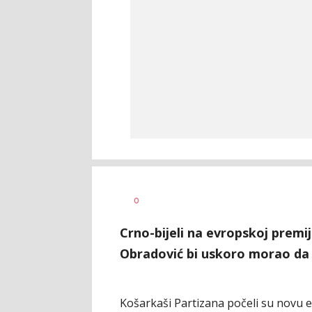
Dušan
AUTOR
0
Ninković
Crno-bijeli na evropskoj premij
Obradović bi uskoro morao da d
Košarkaši Partizana počeli su novu e