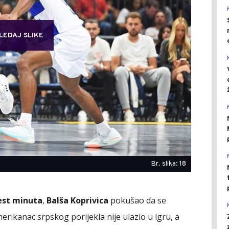
LEDAJ SLIKE
Br. slika: 18
est minuta
,
Balša Koprivica
pokušao da se
merikanac srpskog porijekla nije ulazio u igru, a