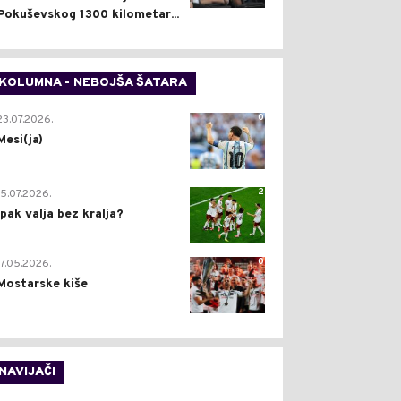
Pokuševskog 1300 kilometar...
KOLUMNA - NEBOJŠA ŠATARA
0
23.07.2026.
Mesi(ja)
2
15.07.2026.
Ipak valja bez kralja?
0
17.05.2026.
Mostarske kiše
NAVIJAČI