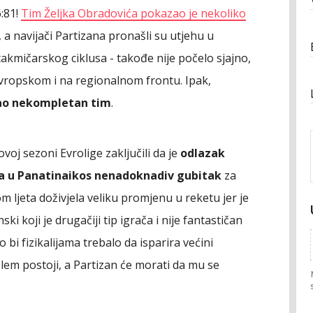
:81!
Tim Željka Obradovića pokazao je nekoliko
a navijači Partizana pronašli su utjehu u
kmičarskog ciklusa - takođe nije počelo sjajno,
evropskom i na regionalnom frontu. Ipak,
 kao nekompletan tim
.
oj sezoni Evrolige zaključili da je
odlazak
a u Panatinaikos nenadoknadiv gubitak
za
m ljeta doživjela veliku promjenu u reketu jer je
 koji je drugačiji tip igrača i nije fantastičan
 bi fizikalijama trebalo da isparira većini
blem postoji, a Partizan će morati da mu se