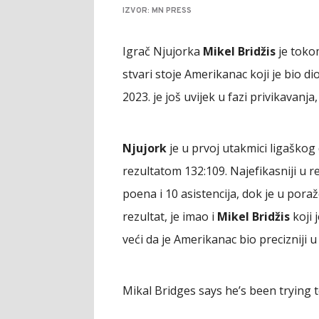
IZVOR: MN PRESS
Igrač Njujorka
Mikel Bridžis
je tokom
stvari stoje Amerikanac koji je bio d
2023. je još uvijek u fazi privikavanja
Njujork
je u prvoj utakmici ligaško
rezultatom 132:109. Najefikasniji u 
poena i 10 asistencija, dok je u pora
rezultat, je imao i
Mikel Bridžis
koji 
veći da je Amerikanac bio precizniji u 
Mikal Bridges says he’s been trying t