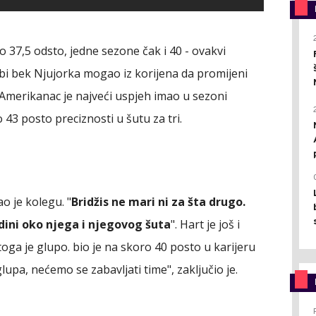
ao 37,5 odsto, jedne sezone čak i 40 - ovakvi
 bi bek Njujorka mogao iz korijena da promijeni
 Amerikanac je najveći uspjeh imao u sezoni
o 43 posto preciznosti u šutu za tri.
o je kolegu. "
Bridžis ne mari ni za šta drugo.
ini oko njega i njegovog šuta
". Hart je još i
toga je glupo. bio je na skoro 40 posto u karijeru
glupa, nećemo se zabavljati time", zaključio je.