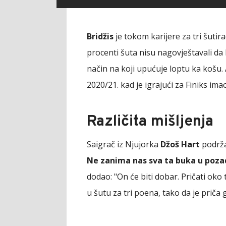
Bridžis
je tokom karijere za tri šutir
procenti šuta nisu nagovještavali da
način na koji upućuje loptu ka košu.
2020/21. kad je igrajući za Finiks ima
Različita mišljenja
Saigrač iz Njujorka
Džoš Hart
podrža
Ne zanima nas sva ta buka u pozad
dodao: "On će biti dobar. Pričati oko 
u šutu za tri poena, tako da je priča 