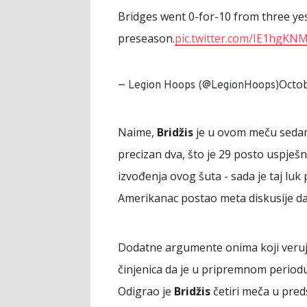
Bridges went 0-for-10 from three yes
preseason.
pic.twitter.com/IE1hgKN
Octob
— Legion Hoops (@LegionHoops)
Naime,
Bridžis
je u ovom meču sedam p
precizan dva, što je 29 posto uspješ
izvođenja ovog šuta - sada je taj luk 
Amerikanac postao meta diskusije da 
Dodatne argumente onima koji veruj
činjenica da je u pripremnom periodu
Odigrao je
Bridžis
četiri meča u pred