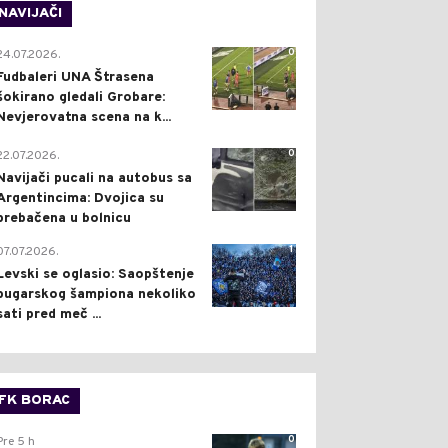
NAVIJAČI
0
24.07.2026.
Fudbaleri UNA Štrasena
šokirano gledali Grobare:
Nevjerovatna scena na k...
0
22.07.2026.
Navijači pucali na autobus sa
Argentincima: Dvojica su
prebačena u bolnicu
1
07.07.2026.
Levski se oglasio: Saopštenje
bugarskog šampiona nekoliko
sati pred meč ...
FK BORAC
0
Pre 5 h