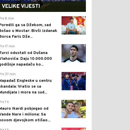
VELIKE VIJESTI
0
Pre 8 min
Poredili ga sa Džekom, sad
došao u Mostar: Bivši izdanak
Borca Faris Dže...
0
Pre 17 min
Turci odustali od Dušana
Vlahovića: Daju 10.000.000
godišnje napadaču ko...
0
Pre 37 min
Napadač Engleske u centru
skandala: Vratio se sa
Mundijala i mora na sud...
0
Pre 1 h
Mauro Ikardi pobjegao od
Vande Nare i miliona: Sa
novom djevojkom otišao...
0