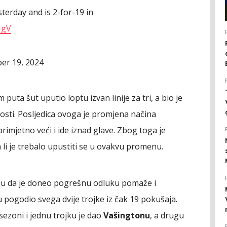
terday and is 2-for-19 in
MgV
er 19, 2024
uta šut uputio loptu izvan linije za tri, a bio je
nosti. Posljedica ovoga je promjena načina
primjetno veći i ide iznad glave. Zbog toga je
li je trebalo upustiti se u ovakvu promenu.
u da je doneo pogrešnu odluku pomaže i
 pogodio svega dvije trojke iz čak 19 pokušaja.
sezoni i jednu trojku je dao
Vašingtonu
, a drugu