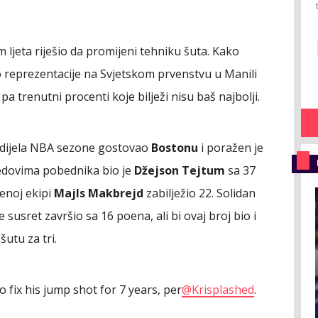
 ljeta riješio da promijeni tehniku šuta. Kako
io reprezentacije na Svjetskom prvenstvu u Manili
, pa trenutni procenti koje bilježi nisu baš najbolji.
g dijela NBA sezone gostovao
Bostonu
i poražen je
redovima pobednika bio je
Džejson Tejtum
sa 37
ženoj ekipi
Majls Makbrejd
zabilježio 22. Solidan
je susret završio sa 16 poena, ali bi ovaj broj bio i
šutu za tri.
o fix his jump shot for 7 years, per
@Krisplashed
.