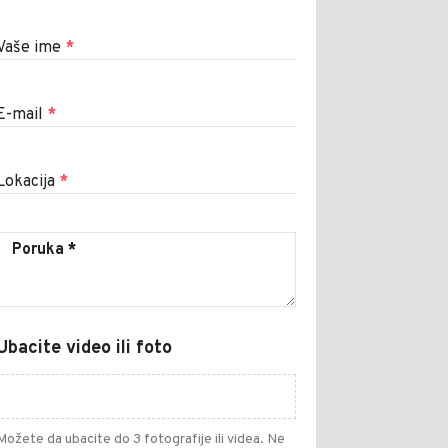
Vaše ime
*
E-mail
*
Lokacija
*
Ubacite video ili foto
Možete da ubacite do 3 fotografije ili videa. Ne