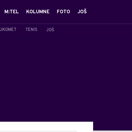
M:TEL
KOLUMNE
FOTO
JOŠ
UKOMET
TENIS
JOŠ