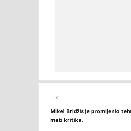
0
Mikel Bridžis je promijenio teh
meti kritika.