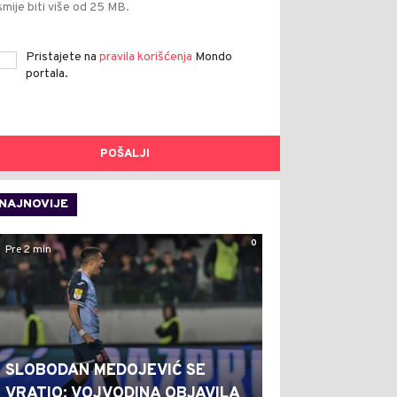
smije biti više od 25 MB.
Pristajete na
pravila korišćenja
Mondo
portala.
POŠALJI
NAJNOVIJE
0
Pre 2 min
SLOBODAN MEDOJEVIĆ SE
VRATIO: VOJVODINA OBJAVILA