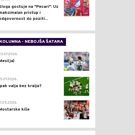
Pre 1 h
Sloga gostuje na "Pecari": Uz
maksimalan pristup i
odgovornost do poziti...
KOLUMNA - NEBOJŠA ŠATARA
0
23.07.2026.
Mesi(ja)
2
15.07.2026.
Ipak valja bez kralja?
0
17.05.2026.
Mostarske kiše