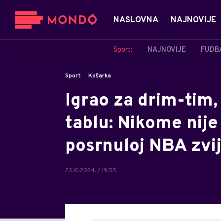
NASLOVNA
NAJNOVIJE
Sport:
NAJNOVIJE
FUDB
Sport
Košarka
Igrao za drim-tim
tablu: Nikome nije
posrnuloj NBA zvi
23.10.2024. / 19:55