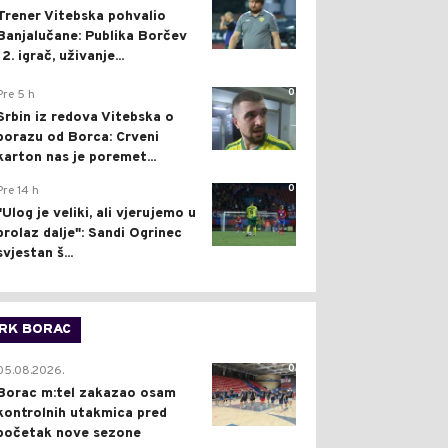
Trener Vitebska pohvalio
Banjalučane: Publika Borčev
12. igrač, uživanje...
0
Pre 5 h
Srbin iz redova Vitebska o
porazu od Borca: Crveni
karton nas je poremet...
0
Pre 14 h
"Ulog je veliki, ali vjerujemo u
prolaz dalje": Sandi Ogrinec
svjestan š...
RK BORAC
0
05.08.2026.
Borac m:tel zakazao osam
kontrolnih utakmica pred
početak nove sezone