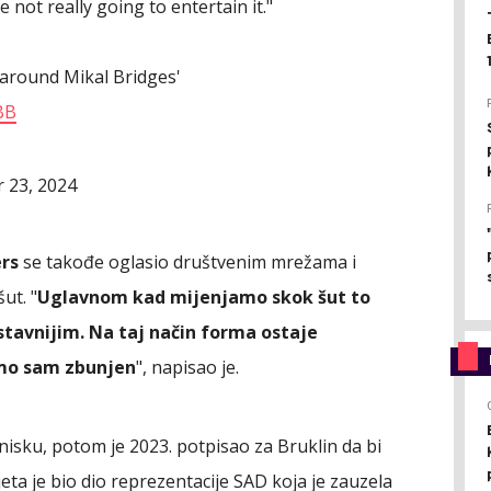
e not really going to entertain it."
 around Mikal Bridges'
BB
 23, 2024
ers
se takođe oglasio društvenim mrežama i
ut. "
Uglavnom kad mijenjamo skok šut to
stavnijim. Na taj način forma ostaje
amo sam zbunjen
", napisao je.
nisku, potom je 2023. potpisao za Bruklin da bi
jeta je bio dio reprezentacije SAD koja je zauzela