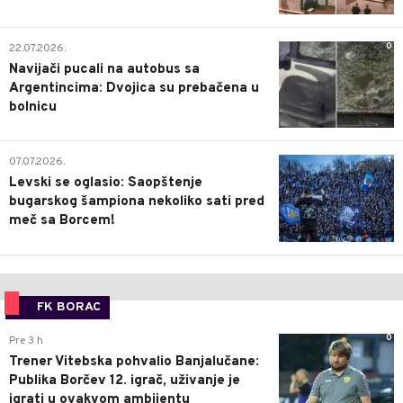
0
22.07.2026.
Navijači pucali na autobus sa
Argentincima: Dvojica su prebačena u
bolnicu
1
07.07.2026.
Levski se oglasio: Saopštenje
bugarskog šampiona nekoliko sati pred
meč sa Borcem!
FK BORAC
0
Pre 3 h
Trener Vitebska pohvalio Banjalučane:
Publika Borčev 12. igrač, uživanje je
igrati u ovakvom ambijentu