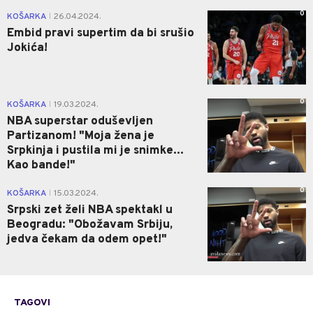
0
KOŠARKA
26.04.2024.
|
Embid pravi supertim da bi srušio
Jokića!
0
KOŠARKA
19.03.2024.
|
NBA superstar oduševljen
Partizanom! "Moja žena je
Srpkinja i pustila mi je snimke...
Kao bande!"
0
KOŠARKA
15.03.2024.
|
Srpski zet želi NBA spektakl u
Beogradu: "Obožavam Srbiju,
jedva čekam da odem opet!"
TAGOVI