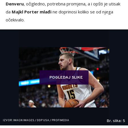
Denveru
, očigledno, potrebna promjena, a i opšti je utisak
da
Majkl Porter mlađi
ne doprinosi koliko se od njega
očekivalo.
POGLEDAJ SLIKE
IZVOR: IMAGN IMAGES / DDP USA / PROFIMEDIA
Br. slika: 5