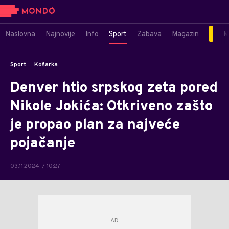
Naslovna
Najnovije
Info
Sport
Zabava
Magazin
M
Sport
Košarka
Denver htio srpskog zeta pored
Nikole Jokića: Otkriveno zašto
je propao plan za najveće
pojačanje
03.11.2024. / 10:27