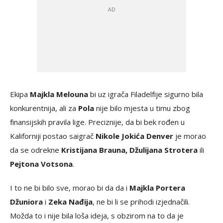
Ekipa
Majkla Melouna
bi uz igrača Filadelfije sigurno bila
konkurentnija, ali za
Pola
nije bilo mjesta u timu zbog
finansijskih pravila lige. Preciznije, da bi bek rođen u
Kaliforniji postao saigrač
Nikole Jokića Denver
je morao
da se odrekne
Kristijana Brauna, Džulijana Strotera
ili
Pejtona Votsona
.
I to ne bi bilo sve, morao bi da da i
Majkla Portera
Džuniora
i
Zeka Nađija
, ne bi li se prihodi izjednačili.
Možda to i nije bila loša ideja, s obzirom na to da je