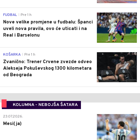
0
FUDBAL
Pre 1 h
|
Nove velike promjene u fudbalu: Španci
uveli nova pravila, ovo će uticati i na
Real i Barselonu
0
KOŠARKA
Pre 1 h
|
Zvanično: Trener Crvene zvezde odveo
Alekseja Pokuševskog 1300 kilometara
od Beograda
KOLUMNA - NEBOJŠA ŠATARA
0
23.07.2026.
Mesi(ja)