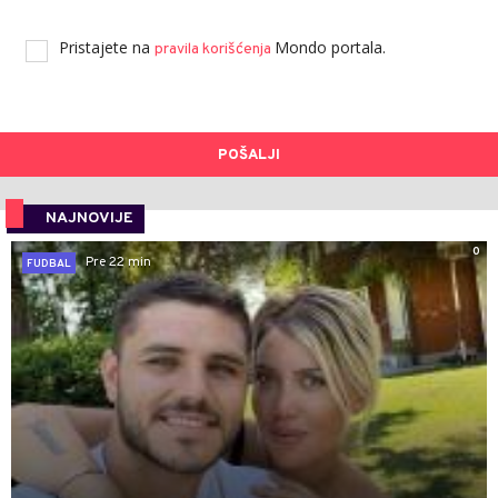
Pristajete na
Mondo portala.
pravila korišćenja
POŠALJI
NAJNOVIJE
0
Pre 22 min
FUDBAL