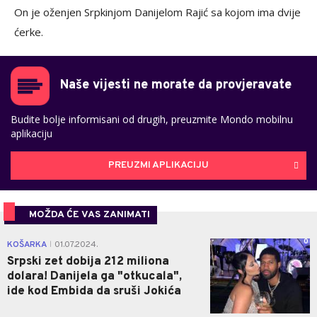
On je oženjen Srpkinjom Danijelom Rajić sa kojom ima dvije
ćerke.
Naše vijesti ne morate da provjeravate
Budite bolje informisani od drugih, preuzmite Mondo mobilnu
aplikaciju
PREUZMI APLIKACIJU
MOŽDA ĆE VAS ZANIMATI
0
KOŠARKA
01.07.2024.
|
Srpski zet dobija 212 miliona
dolara! Danijela ga "otkucala",
ide kod Embida da sruši Jokića