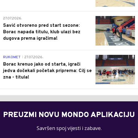
0
27.07.2026.
Savić otvoreno pred start sezone:
Borac napada titulu, klub ulazi bez
dugova prema igračima!
0
RUKOMET
27.07.2026.
|
Borac krenuo jako od starta, igrači
jedva dočekali početak priprema: Cilj se
zna - titula!
PREUZMI NOVU MONDO APLIKACIJU
Savršen spoj vijesti i zabave.