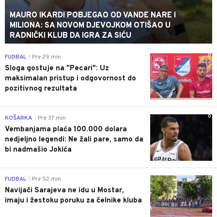
MAURO IKARDI POBJEGAO OD VANDE NARE I
MILIONA: SA NOVOM DJEVOJKOM OTIŠAO U
RADNIČKI KLUB DA IGRA ZA SIĆU
0
FUDBAL
Pre 29 min
|
Sloga gostuje na "Pecari": Uz
maksimalan pristup i odgovornost do
pozitivnog rezultata
0
KOŠARKA
Pre 37 min
|
Vembanjama plaća 100.000 dolara
nedjeljno legendi: Ne žali pare, samo da
bi nadmašio Jokića
0
FUDBAL
Pre 52 min
|
Navijači Sarajeva ne idu u Mostar,
imaju i žestoku poruku za čelnike kluba