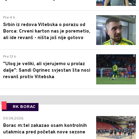
0
Pre 4 h
Srbin iz redova Vitebska o porazu od
Borca: Crveni karton nas je poremetio,
ali ide revanš - ništa još nije gotovo
0
Pre 13 h
"Ulog je veliki, ali vjerujemo u prolaz
dalje": Sandi Ogrinec svjestan šta nosi
revanš protiv Vitebska
RK BORAC
0
05.08.2026.
Borac m:tel zakazao osam kontrolnih
utakmica pred početak nove sezone