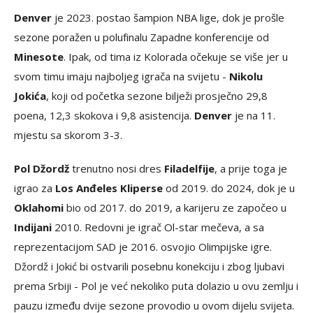
Denver
je 2023. postao šampion NBA lige, dok je prošle
sezone poražen u polufinalu Zapadne konferencije od
Minesote
. Ipak, od tima iz Kolorada očekuje se više jer u
svom timu imaju najboljeg igrača na svijetu -
Nikolu
Jokića
, koji od početka sezone bilježi prosječno 29,8
poena, 12,3 skokova i 9,8 asistencija.
Denver
je na 11.
mjestu sa skorom 3-3.
Pol Džordž
trenutno nosi dres
Filadelfije
, a prije toga je
igrao za
Los Anđeles Kliperse
od 2019. do 2024, dok je u
Oklahomi
bio od 2017. do 2019, a karijeru ze započeo u
Indijani
2010. Redovni je igrač Ol-star mečeva, a sa
reprezentacijom SAD je 2016. osvojio Olimpijske igre.
Džordž i Jokić bi ostvarili posebnu konekciju i zbog ljubavi
prema Srbiji - Pol je već nekoliko puta dolazio u ovu zemlju i
pauzu između dvije sezone provodio u ovom dijelu svijeta.