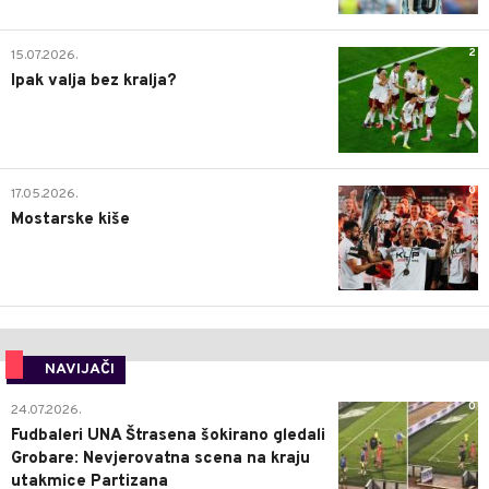
2
15.07.2026.
Ipak valja bez kralja?
0
17.05.2026.
Mostarske kiše
NAVIJAČI
0
24.07.2026.
Fudbaleri UNA Štrasena šokirano gledali
Grobare: Nevjerovatna scena na kraju
utakmice Partizana