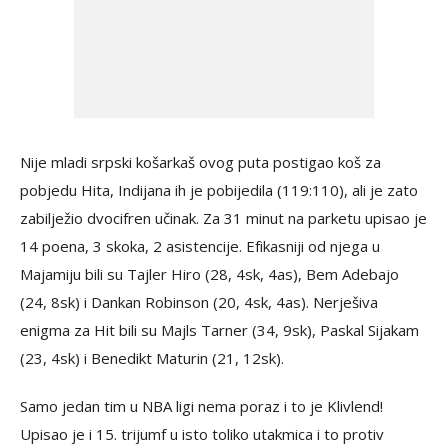
Nije mladi srpski košarkaš ovog puta postigao koš za
pobjedu Hita, Indijana ih je pobijedila (119:110), ali je zato
zabilježio dvocifren učinak. Za 31 minut na parketu upisao je
14 poena, 3 skoka, 2 asistencije. Efikasniji od njega u
Majamiju bili su Tajler Hiro (28, 4sk, 4as), Bem Adebajo
(24, 8sk) i Dankan Robinson (20, 4sk, 4as). Nerješiva
enigma za Hit bili su Majls Tarner (34, 9sk), Paskal Sijakam
(23, 4sk) i Benedikt Maturin (21, 12sk).
Samo jedan tim u NBA ligi nema poraz i to je Klivlend!
Upisao je i 15. trijumf u isto toliko utakmica i to protiv