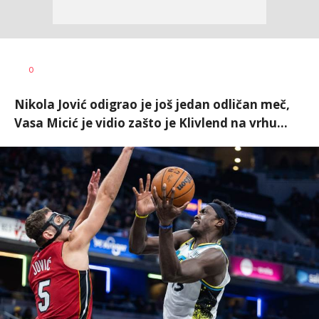
Nebojša
AUTOR
0
Šatara
Nikola Jović odigrao je još jedan odličan meč,
Vasa Micić je vidio zašto je Klivlend na vrhu...