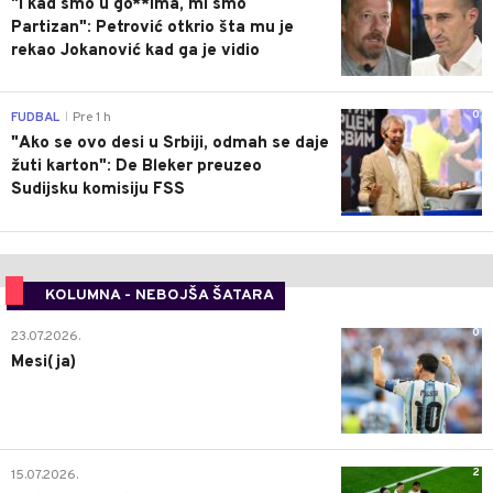
"I kad smo u go**ima, mi smo
Partizan": Petrović otkrio šta mu je
rekao Jokanović kad ga je vidio
0
FUDBAL
Pre 1 h
|
"Ako se ovo desi u Srbiji, odmah se daje
žuti karton": De Bleker preuzeo
Sudijsku komisiju FSS
KOLUMNA - NEBOJŠA ŠATARA
0
23.07.2026.
Mesi(ja)
2
15.07.2026.