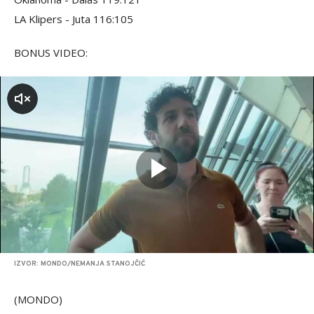
LA Klipers - Juta 116:105
BONUS VIDEO:
zvuk
IZVOR: MONDO/NEMANJA STANOJČIĆ
(MONDO)