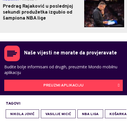
Predrag Rajaković u poslednjoj
sekundi produžetka izgubio od
šampiona NBA lige
Naše vijesti ne morate da provjeravate
Budite bolje informisani od drugih, preuzmite Mondo mobilnu
aplikaciju
PREUZMI APLIKACIJU
TAGOVI
NIKOLA JOVIĆ
VASILIJE MICIĆ
NBA LIGA
KOŠARKA