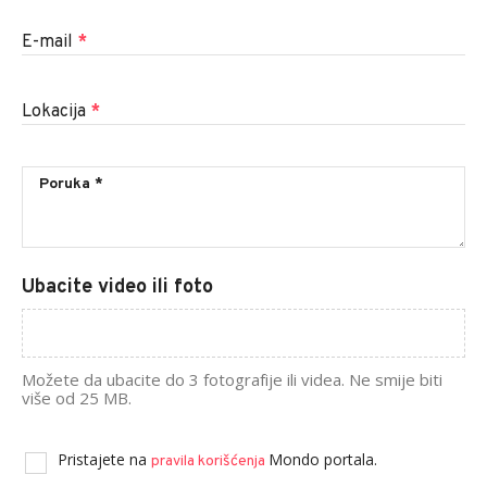
E-mail
*
Lokacija
*
Ubacite video ili foto
Možete da ubacite do 3 fotografije ili videa. Ne smije biti
više od 25 MB.
Pristajete na
Mondo portala.
pravila korišćenja