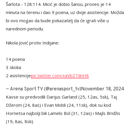
Šarlota - 128:114. Micić je dobio šansu, proveo je 14
minuta na terenu i dao 9 poena, uz dvije asistencije. Možda
bi ovo mogao da bude pokazatelj da će igrati više u
narednom periodu.
Nikola Jović protiv Indijane:
14 poena
3 skoka
2 asistencije
pic.twitter.com/xaVbZ7dnH8
November 18, 2024
— Arena Sport TV (@arenasport_tv)
Kavse su predvodili Darijus Garland (25, 12as, 5sk), Taj
Džerom (24, 8as) i Evan Mobli (24, 11sk), dok su kod
Hornetsa najbolji bili Lamelo Bol (31, 12as) i Majls Bridžis
(19, 8as, 8sk).