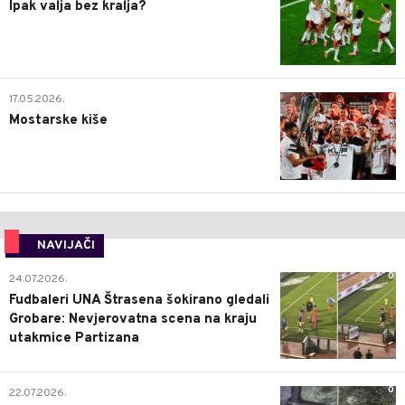
Ipak valja bez kralja?
0
17.05.2026.
Mostarske kiše
NAVIJAČI
0
24.07.2026.
Fudbaleri UNA Štrasena šokirano gledali
Grobare: Nevjerovatna scena na kraju
utakmice Partizana
0
22.07.2026.