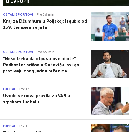
U EVROPI!
0
OSTALI SPORTOVI
Pre 36 min
|
Kraj za Džumhura u Poljskoj: Izgubio od
359. tenisera svijeta
0
OSTALI SPORTOVI
Pre 59 min
|
"Neko treba da otpusti ove idiote":
Podkaster pričao o Đokoviću, svi ga
prozivaju zbog jedne rečenice
0
FUDBAL
Pre 1 h
|
Uvode se nova pravila za VAR u
srpskom fudbalu
0
FUDBAL
Pre 1 h
|