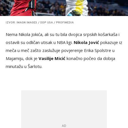
IZVOR: IMAGN IMAGES / DDP USA / PROFIMEDIA
Nema Nikola Jokića, ali su tu bila dvojica srpskih košarkaša i
ostavili su odličan utisak u NBA ligi.
Nikola Jović
pokazuje iz
meča u meč zašto zaslužuje povjerenje Erika Spolstre u
Majamiju, dok je
Vasilije Micić
konačno počeo da dobija
minutažu u Šarlotu.