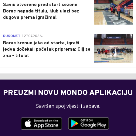
Savić otvoreno pred start sezone:
Borac napada titulu, klub ulazi bez
dugova prema igračima!
0
RUKOMET
27.07.2026.
|
Borac krenuo jako od starta, igrači
jedva dočekali početak priprema: Cilj se
zna - titula!
PREUZMI NOVU MONDO APLIKACIJU
Savršen spoj vijesti i zabave.