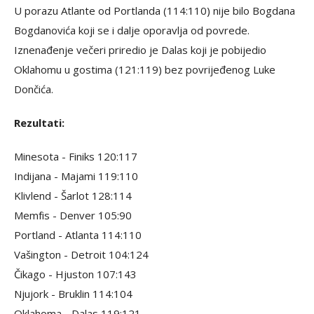
U porazu Atlante od Portlanda (114:110) nije bilo Bogdana
Bogdanovića koji se i dalje oporavlja od povrede.
Iznenađenje večeri priredio je Dalas koji je pobijedio
Oklahomu u gostima (121:119) bez povrijeđenog Luke
Dončića.
Rezultati:
Minesota - Finiks 120:117
Indijana - Majami 119:110
Klivlend - Šarlot 128:114
Memfis - Denver 105:90
Portland - Atlanta 114:110
Vašington - Detroit 104:124
Čikago - Hjuston 107:143
Njujork - Bruklin 114:104
Oklahoma - Dalas 119:121