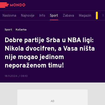
Naslovna
Najnovije
Info
Sport
Zabava
Magazin
M
Sport
Košarka
Dobre partije Srba u NBA ligi:
Nikola dvocifren, a Vasa ništa
nije mogao jedinom
neporaženom timu!
18.11.2024. / 08:10