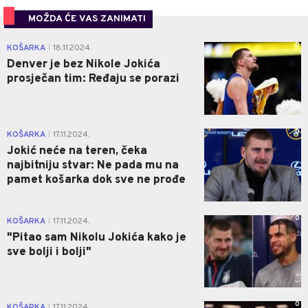
MOŽDA ĆE VAS ZANIMATI
0
KOŠARKA
18.11.2024.
|
Denver je bez Nikole Jokića
prosječan tim: Ređaju se porazi
0
KOŠARKA
17.11.2024.
|
Jokić neće na teren, čeka
najbitniju stvar: Ne pada mu na
pamet košarka dok sve ne prođe
0
KOŠARKA
17.11.2024.
|
"Pitao sam Nikolu Jokića kako je
sve bolji i bolji"
0
KOŠARKA
17.11.2024.
|