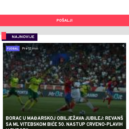
POŠALJI
NAJNOVIJE
0
Pre 12 min
FUDBAL
BORAC U MAĐARSKOJ OBILJEŽAVA JUBILEJ: REVANŠ
SA ML VITEBSKOM BIĆE 50. NASTUP CRVENO-PLAVIH