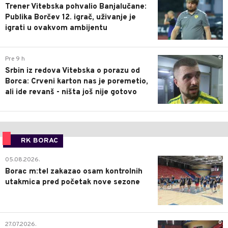
Trener Vitebska pohvalio Banjalučane:
Publika Borčev 12. igrač, uživanje je
igrati u ovakvom ambijentu
0
Pre 9 h
Srbin iz redova Vitebska o porazu od
Borca: Crveni karton nas je poremetio,
ali ide revanš - ništa još nije gotovo
RK BORAC
0
05.08.2026.
Borac m:tel zakazao osam kontrolnih
utakmica pred početak nove sezone
0
27.07.2026.