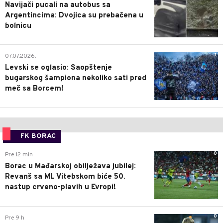
Navijači pucali na autobus sa
Argentincima: Dvojica su prebačena u
bolnicu
1
07.07.2026.
Levski se oglasio: Saopštenje
bugarskog šampiona nekoliko sati pred
meč sa Borcem!
FK BORAC
0
Pre 12 min
Borac u Mađarskoj obilježava jubilej:
Revanš sa ML Vitebskom biće 50.
nastup crveno-plavih u Evropi!
0
Pre 9 h