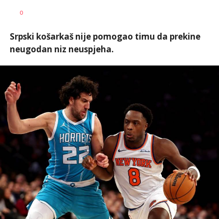
Dragan
AUTOR
0
Šutvić
Srpski košarkaš nije pomogao timu da prekine
neugodan niz neuspjeha.