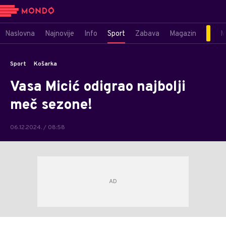
Naslovna
Najnovije
Info
Sport
Zabava
Magazin
M
Sport
Košarka
Vasa Micić odigrao najbolji
meč sezone!
06.12.2024. / 08:58