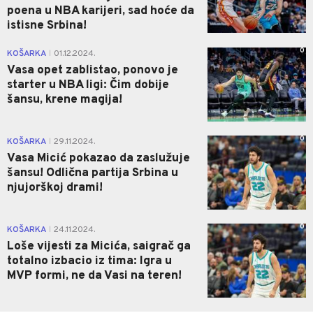
poena u NBA karijeri, sad hoće da
istisne Srbina!
0
KOŠARKA
01.12.2024.
|
Vasa opet zablistao, ponovo je
starter u NBA ligi: Čim dobije
šansu, krene magija!
0
KOŠARKA
29.11.2024.
|
Vasa Micić pokazao da zaslužuje
šansu! Odlična partija Srbina u
njujorškoj drami!
0
KOŠARKA
24.11.2024.
|
Loše vijesti za Micića, saigrač ga
totalno izbacio iz tima: Igra u
MVP formi, ne da Vasi na teren!