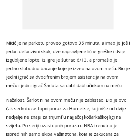
Micić je na parketu proveo gotovo 35 minuta, a imao je još i
jedan defanzivni skok, dve napravljene lične greške i dvije
izgubljene lopte. Iz igre je šutirao 6/13, a promašio je
jedino slobodno bacanje koje je izveo na ovom meču. Bio je
jedini igrač sa dvocifrenim brojem asistencija na ovom
meču i jedini igrač Šarlota sa dabl-dabl učinkom na meču.
Nažalost, Šarlot ni na ovom meču nije zablistao. Bio je ovo
čak sedmi uzastopni poraz za Hornetse, koji više od dvije
nedjelje ne znaju za trijumf u najjačoj košarkaškoj ligi na
svijetu. Po seriji uzastopnih poraza u NBA trenutno je
ispred njih samo ekipa Vašingtona, koja je zakucana za