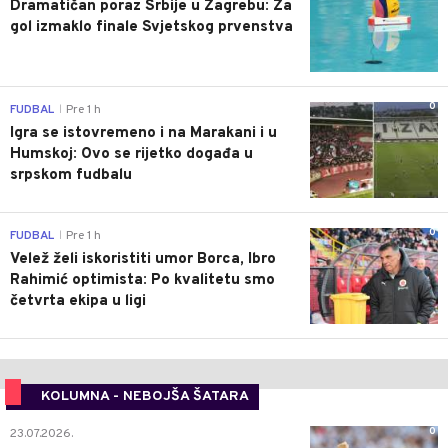
Dramatičan poraz Srbije u Zagrebu: Za
gol izmaklo finale Svjetskog prvenstva
0
FUDBAL
Pre 1 h
|
Igra se istovremeno i na Marakani i u
Humskoj: Ovo se rijetko događa u
srpskom fudbalu
0
FUDBAL
Pre 1 h
|
Velež želi iskoristiti umor Borca, Ibro
Rahimić optimista: Po kvalitetu smo
četvrta ekipa u ligi
KOLUMNA - NEBOJŠA ŠATARA
0
23.07.2026.