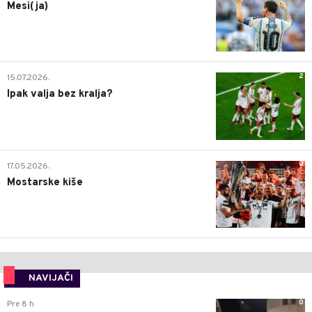
Mesi(ja)
2
15.07.2026.
Ipak valja bez kralja?
0
17.05.2026.
Mostarske kiše
NAVIJAČI
0
Pre 8 h