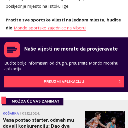
posljednje mjesto na Istoku lige.
Pratite sve sportske vijesti na jednom mjestu, budite
dio
Mondo sportske zajednice na Viberu!
Naše vijesti ne morate da provjeravate
Budite bolje informisani od drugih, preuzmite Mondo mobilnu
aplikaciju
PREUZMI APLIKACIJU
MOŽDA ĆE VAS ZANIMATI
0
KOŠARKA
03.12.2024.
|
Vasa postao starter, odmah mu
doveli konkurenciju: Dao dva