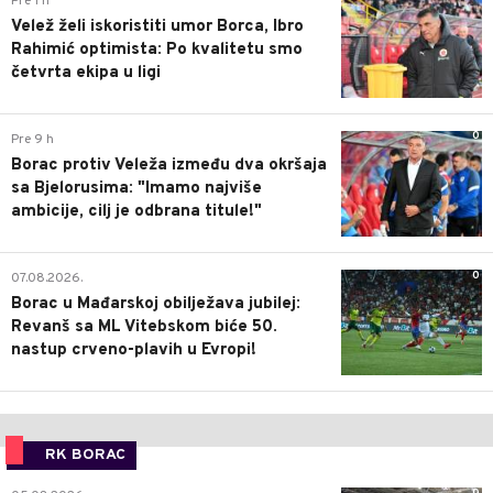
Pre 1 h
Velež želi iskoristiti umor Borca, Ibro
Rahimić optimista: Po kvalitetu smo
četvrta ekipa u ligi
0
Pre 9 h
Borac protiv Veleža između dva okršaja
sa Bjelorusima: "Imamo najviše
ambicije, cilj je odbrana titule!"
0
07.08.2026.
Borac u Mađarskoj obilježava jubilej:
Revanš sa ML Vitebskom biće 50.
nastup crveno-plavih u Evropi!
RK BORAC