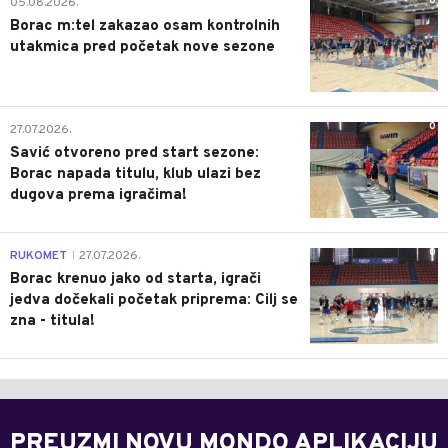
0
05.08.2026.
Borac m:tel zakazao osam kontrolnih
utakmica pred početak nove sezone
0
27.07.2026.
Savić otvoreno pred start sezone:
Borac napada titulu, klub ulazi bez
dugova prema igračima!
0
RUKOMET
27.07.2026.
|
Borac krenuo jako od starta, igrači
jedva dočekali početak priprema: Cilj se
zna - titula!
PREUZMI NOVU MONDO APLIKACIJU