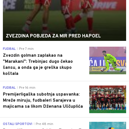
ZVEZDINA POBJEDA ZA MIR PRED HAPOEL
0
FUDBAL
Pre 7 min
|
Zvezdin golman zaplakao na
"Marakani": Trebinjac dugo čekao
šansu, a onda ga je greška skupo
koštala
0
FUDBAL
Pre 16 min
|
Premijerligaška subotnja uspavanka:
Mreže miruju, fudbaleri Sarajeva u
majicama sa likom Dženana Uščuplića
0
OSTALI SPORTOVI
Pre 48 min
|