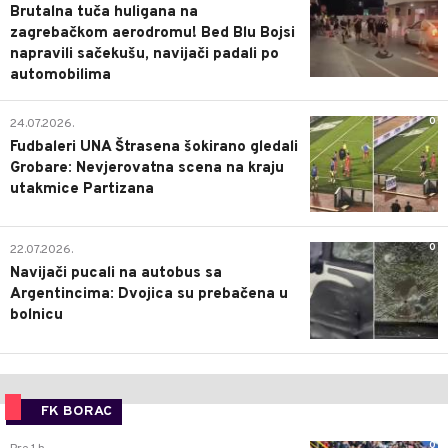
Brutalna tuča huligana na
zagrebačkom aerodromu! Bed Blu Bojsi
napravili sačekušu, navijači padali po
automobilima
0
24.07.2026.
Fudbaleri UNA Štrasena šokirano gledali
Grobare: Nevjerovatna scena na kraju
utakmice Partizana
0
22.07.2026.
Navijači pucali na autobus sa
Argentincima: Dvojica su prebačena u
bolnicu
FK BORAC
0