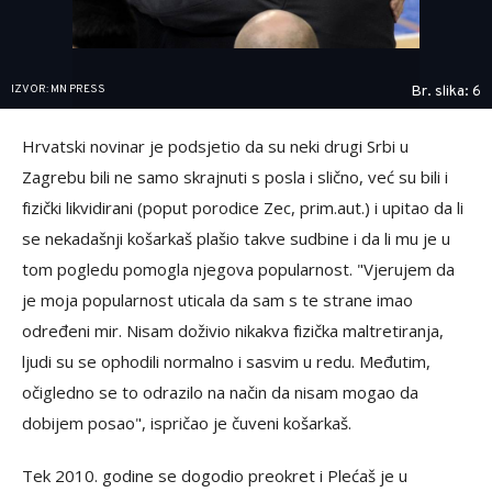
IZVOR: MN PRESS
Br. slika: 6
Hrvatski novinar je podsjetio da su neki drugi Srbi u
Zagrebu bili ne samo skrajnuti s posla i slično, već su bili i
fizički likvidirani (poput porodice Zec, prim.aut.) i upitao da li
se nekadašnji košarkaš plašio takve sudbine i da li mu je u
tom pogledu pomogla njegova popularnost. "Vjerujem da
je moja popularnost uticala da sam s te strane imao
određeni mir. Nisam doživio nikakva fizička maltretiranja,
ljudi su se ophodili normalno i sasvim u redu. Međutim,
očigledno se to odrazilo na način da nisam mogao da
dobijem posao", ispričao je čuveni košarkaš.
Tek 2010. godine se dogodio preokret i Plećaš je u