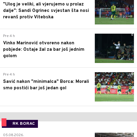
"Ulog je veliki, ali vjerujemo u prolaz
dalje": Sandi Ogrinec svjestan šta nosi
revanš protiv Vitebska
0
Pre 4 h
Vinko Marinović otvoreno nakon
pobjede: Ostaje žal za bar još jednim
golom
0
Pre 4 h
Savić nakon "minimalca" Borca: Morali
smo postići bar još jedan gol
RK BORAC
0
05.08.2026.