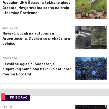
Fudbaleri UNA Štrasena šokirano gledali
Grobare: Nevjerovatna scena na kraju
utakmice Partizana
0
22.07.2026.
Navijači pucali na autobus sa
Argentincima: Dvojica su prebačena u
bolnicu
1
07.07.2026.
Levski se oglasio: Saopštenje
bugarskog šampiona nekoliko sati pred
meč sa Borcem!
FK BORAC
0
Pre 4 h