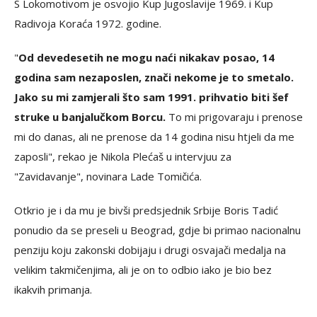
S Lokomotivom je osvojio Kup Jugoslavije 1969. i Kup
Radivoja Koraća 1972. godine.
"
Od devedesetih ne mogu naći nikakav posao, 14
godina sam nezaposlen, znači nekome je to smetalo.
Jako su mi zamjerali što sam 1991. prihvatio biti šef
struke u banjalučkom Borcu.
To mi prigovaraju i prenose
mi do danas, ali ne prenose da 14 godina nisu htjeli da me
zaposli", rekao je Nikola Plećaš u intervjuu za
"Zavidavanje", novinara Lade Tomičića.
Otkrio je i da mu je bivši predsjednik Srbije Boris Tadić
ponudio da se preseli u Beograd, gdje bi primao nacionalnu
penziju koju zakonski dobijaju i drugi osvajači medalja na
velikim takmičenjima, ali je on to odbio iako je bio bez
ikakvih primanja.