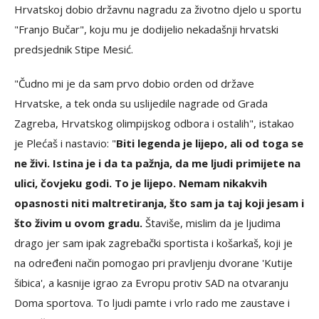
Hrvatskoj dobio državnu nagradu za životno djelo u sportu
"Franjo Bučar", koju mu je dodijelio nekadašnji hrvatski
predsjednik Stipe Mesić.
"Čudno mi je da sam prvo dobio orden od države
Hrvatske, a tek onda su uslijedile nagrade od Grada
Zagreba, Hrvatskog olimpijskog odbora i ostalih", istakao
je Plećaš i nastavio: "
Biti legenda je lijepo, ali od toga se
ne živi. Istina je i da ta pažnja, da me ljudi primijete na
ulici, čovjeku godi. To je lijepo. Nemam nikakvih
opasnosti niti maltretiranja, što sam ja taj koji jesam i
što živim u ovom gradu.
Štaviše, mislim da je ljudima
drago jer sam ipak zagrebački sportista i košarkaš, koji je
na određeni način pomogao pri pravljenju dvorane 'Kutije
šibica', a kasnije igrao za Evropu protiv SAD na otvaranju
Doma sportova. To ljudi pamte i vrlo rado me zaustave i