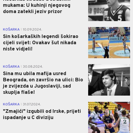
mukama: U kuhinji njegovog
doma zatekli jeziv prizor
0
KOŠARKA
10.09.2024.
|
Sin košarkaških legendi šokirao
cijeli svijet: Ovakav šut nikada
niste vidjeli!
0
KOŠARKA
30.08.2024.
|
Sina mu ubila mafija usred
Beograda, on završio na ulici: Bio
je zvijezda u Jugoslaviji, sad
skuplja flaše!
0
KOŠARKA
31.07.2024.
|
"Zmajići" izgubili od Irske, prijeti
ispadanje u C diviziju