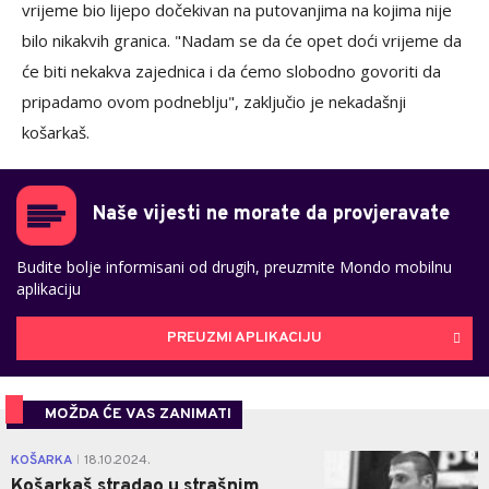
vrijeme bio lijepo dočekivan na putovanjima na kojima nije
bilo nikakvih granica. "Nadam se da će opet doći vrijeme da
će biti nekakva zajednica i da ćemo slobodno govoriti da
pripadamo ovom podneblju", zaključio je nekadašnji
košarkaš.
Naše vijesti ne morate da provjeravate
Budite bolje informisani od drugih, preuzmite Mondo mobilnu
aplikaciju
PREUZMI APLIKACIJU
MOŽDA ĆE VAS ZANIMATI
0
KOŠARKA
18.10.2024.
|
Košarkaš stradao u strašnim