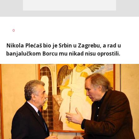
Bojan
AUTOR
0
Jakovljević
Nikola Plećaš bio je Srbin u Zagrebu, a rad u
banjalučkom Borcu mu nikad nisu oprostili.