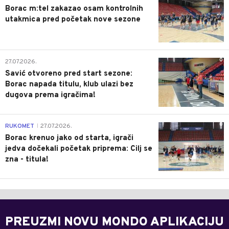
Borac m:tel zakazao osam kontrolnih
utakmica pred početak nove sezone
0
27.07.2026.
Savić otvoreno pred start sezone:
Borac napada titulu, klub ulazi bez
dugova prema igračima!
0
RUKOMET
27.07.2026.
|
Borac krenuo jako od starta, igrači
jedva dočekali početak priprema: Cilj se
zna - titula!
PREUZMI NOVU MONDO APLIKACIJU