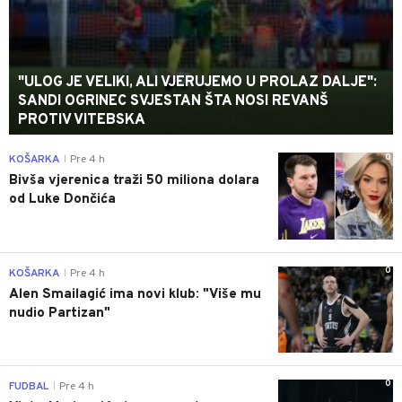
"ULOG JE VELIKI, ALI VJERUJEMO U PROLAZ DALJE":
SANDI OGRINEC SVJESTAN ŠTA NOSI REVANŠ
PROTIV VITEBSKA
0
KOŠARKA
Pre 4 h
|
Bivša vjerenica traži 50 miliona dolara
od Luke Dončića
0
KOŠARKA
Pre 4 h
|
Alen Smailagić ima novi klub: "Više mu
nudio Partizan"
0
FUDBAL
Pre 4 h
|