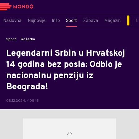
Naslovna
Najnovije
Info
Sport
Zabava
Magazin
M
Sport
Košarka
Legendarni Srbin u Hrvatskoj
14 godina bez posla: Odbio je
nacionalnu penziju iz
Beograda!
08.12.2024. / 08:15