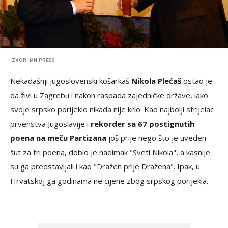
IZVOR: MN PRESS
Nekadašnji jugoslovenski košarkaš
Nikola Plećaš
ostao je
da živi u Zagrebu i nakon raspada zajedničke države, iako
svoje srpsko porijeklo nikada nije krio. Kao najbolji strijelac
prvenstva Jugoslavije i
rekorder sa 67 postignutih
poena na meču Partizana
još prije nego što je uveden
šut za tri poena, dobio je nadimak "Sveti Nikola", a kasnije
su ga predstavljali i kao "Dražen prije Dražena". Ipak, u
Hrvatskoj ga godinama ne cijene zbog srpskog porijekla.