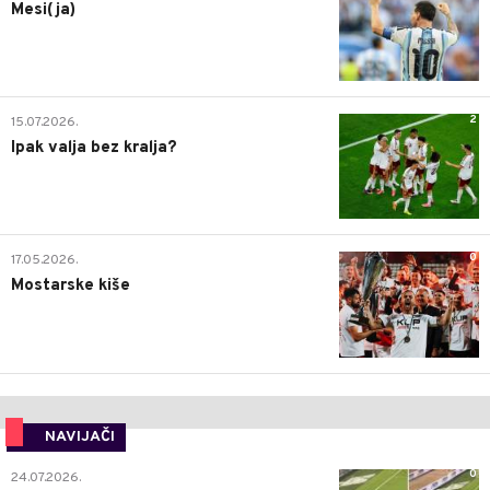
Mesi(ja)
2
15.07.2026.
Ipak valja bez kralja?
0
17.05.2026.
Mostarske kiše
NAVIJAČI
0
24.07.2026.