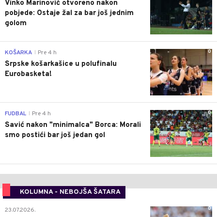
Vinko Marinović otvoreno nakon
pobjede: Ostaje žal za bar još jednim
golom
0
KOŠARKA
Pre 4 h
|
Srpske košarkašice u polufinalu
Eurobasketa!
0
FUDBAL
Pre 4 h
|
Savić nakon "minimalca" Borca: Morali
smo postići bar još jedan gol
KOLUMNA - NEBOJŠA ŠATARA
0
23.07.2026.