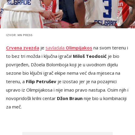
IZVOR: MN PRESS
Crvena zvezda
je
savladala
Olimpijakos
na svom terenu i
to bez tri možda i ključna igrača!
Miloš Teodosić
je bio
povrijeđen, Džoela Bolomboja koji je u uvodnom dijelu
sezone bio ključni igrač ekipe nema već dva mjeseca na
terenu, a
Filip Petrušev
je izostao jer je na pozajmici
upravo iz Olimpijakosa i nije imao pravo nastupa. Osim njih i
novopridošli krilni centar
Džon Braun
nije bio u kombinaciiji
za meč.