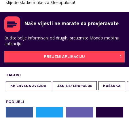
slijede slatke muke za Sferopulosa!
Naše vijesti ne morate da provjeravate
Budite bolje informisani od drugih, preuzmite Mondo mobilnu
aplikaciju
PREUZMI APLIKACIJU
TAGOVI
KK CRVENA ZVEZDA
JANIS SFEROPULOS
KOŠARKA
PODIJELI