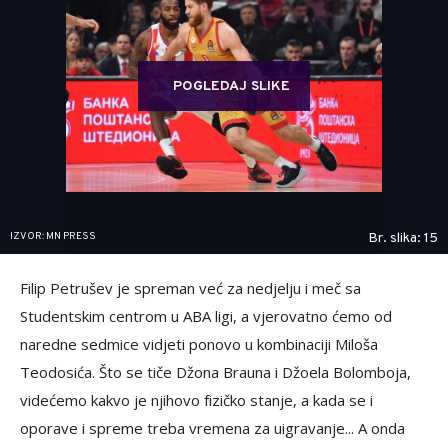
POGLEDAJ SLIKE
IZVOR: MN PRESS
Br. slika: 15
Filip Petrušev je spreman već za nedjelju i meč sa
Studentskim centrom u ABA ligi, a vjerovatno ćemo od
naredne sedmice vidjeti ponovo u kombinaciji Miloša
Teodosića. Što se tiče Džona Brauna i Džoela Bolomboja,
videćemo kakvo je njihovo fizičko stanje, a kada se i
oporave i spreme treba vremena za uigravanje... A onda