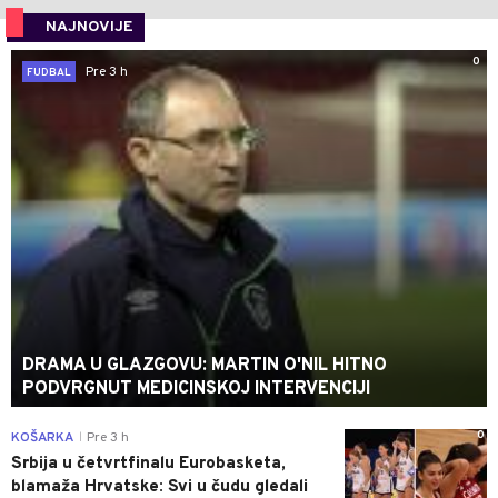
NAJNOVIJE
0
Pre 3 h
FUDBAL
DRAMA U GLAZGOVU: MARTIN O'NIL HITNO
PODVRGNUT MEDICINSKOJ INTERVENCIJI
0
KOŠARKA
Pre 3 h
|
Srbija u četvrtfinalu Eurobasketa,
blamaža Hrvatske: Svi u čudu gledali