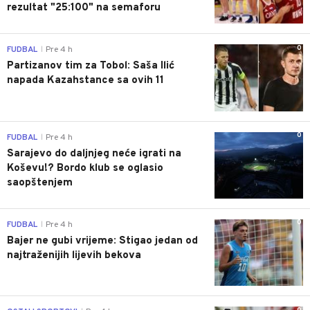
rezultat "25:100" na semaforu
0
FUDBAL
Pre 4 h
|
Partizanov tim za Tobol: Saša Ilić
napada Kazahstance sa ovih 11
0
FUDBAL
Pre 4 h
|
Sarajevo do daljnjeg neće igrati na
Koševu!? Bordo klub se oglasio
saopštenjem
0
FUDBAL
Pre 4 h
|
Bajer ne gubi vrijeme: Stigao jedan od
najtraženijih lijevih bekova