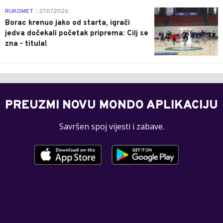
0
RUKOMET
27.07.2026.
|
Borac krenuo jako od starta, igrači
jedva dočekali početak priprema: Cilj se
zna - titula!
PREUZMI NOVU MONDO APLIKACIJU
Savršen spoj vijesti i zabave.