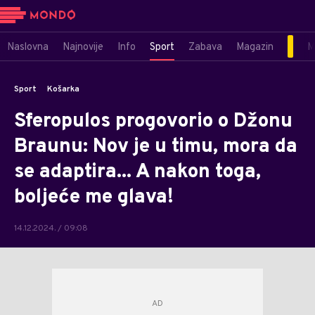
Naslovna
Najnovije
Info
Sport
Zabava
Magazin
M
Sport
Košarka
Sferopulos progovorio o Džonu
Braunu: Nov je u timu, mora da
se adaptira... A nakon toga,
boljeće me glava!
14.12.2024. / 09:08