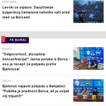
1
07.07.2026.
Levski se oglasio: Saopštenje
bugarskog šampiona nekoliko sati pred
meč sa Borcem!
FK BORAC
0
Pre 6 h
"Odgovornost, disciplina,
koncentracija!" Jasna poruka iz Borca -
ovo je recept za pobjedu protiv
Bjelorusa!
0
Pre 7 h
Bjelorusi najavili pobjedu u Banjaluci:
"Publika je prednost Borca, ali je uvijek
cilj trijumf!"