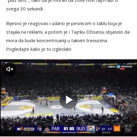
"plus šest", tako da je morao da zove novi tajm-aut u
svega 30 sekundi.
Bijesno je reagovao i udario je pesnicom o tablu koja je
stajala na reklami, a potom je i Tajriku Džounsu objasnio da
mora da bude koncentrisaniji u takvim trenucima.
Pogledajte kako je to izgledalo:
zvuk