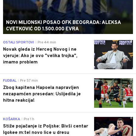
NOVI MILIONSKI POSAO OFK BEOGRADA: ALEKSA
CVETKOVIĆ OD 1.500.000 EVRA
0
OSTALI SPORTOVI
Pre 44 min
|
Novak gleda iz Herceg Novog i ne
vjeruje: Ako je ovo "velika trojka",
imamo problem
0
FUDBAL
Pre 57 min
|
Zbog kapitena Hapoela napravljen
nezapamćen presedan: Uslijedila je
hitna reakcija!
0
KOŠARKA
Pre 1 h
|
Stiže pojačanje iz Poljske: Bivši centar
Igokee m:tel novo lice u dresu