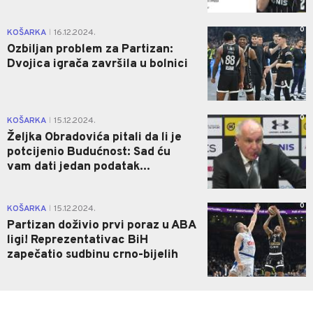
0
KOŠARKA
16.12.2024.
|
Ozbiljan problem za Partizan:
Dvojica igrača završila u bolnici
0
KOŠARKA
15.12.2024.
|
Željka Obradovića pitali da li je
potcijenio Budućnost: Sad ću
vam dati jedan podatak...
0
KOŠARKA
15.12.2024.
|
Partizan doživio prvi poraz u ABA
ligi! Reprezentativac BiH
zapečatio sudbinu crno-bijelih