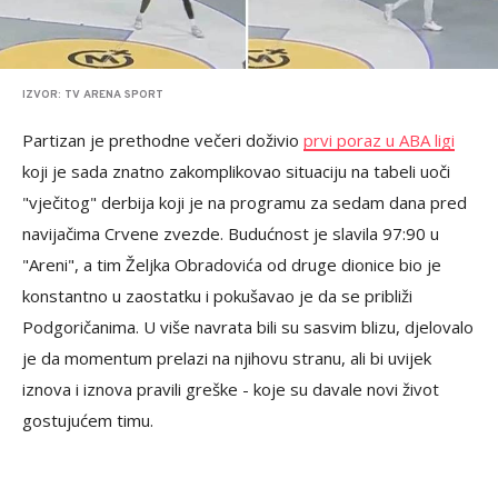
IZVOR: TV ARENA SPORT
Partizan je prethodne večeri doživio
prvi poraz u ABA ligi
koji je sada znatno zakomplikovao situaciju na tabeli uoči
"vječitog" derbija koji je na programu za sedam dana pred
navijačima Crvene zvezde. Budućnost je slavila 97:90 u
"Areni", a tim Željka Obradovića od druge dionice bio je
konstantno u zaostatku i pokušavao je da se približi
Podgoričanima. U više navrata bili su sasvim blizu, djelovalo
je da momentum prelazi na njihovu stranu, ali bi uvijek
iznova i iznova pravili greške - koje su davale novi život
gostujućem timu.