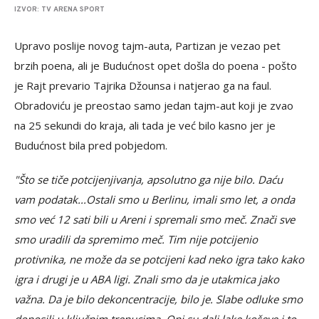
IZVOR: TV ARENA SPORT
Upravo poslije novog tajm-auta, Partizan je vezao pet
brzih poena, ali je Budućnost opet došla do poena - pošto
je Rajt prevario Tajrika Džounsa i natjerao ga na faul.
Obradoviću je preostao samo jedan tajm-aut koji je zvao
na 25 sekundi do kraja, ali tada je već bilo kasno jer je
Budućnost bila pred pobjedom.
"Što se tiče potcijenjivanja, apsolutno ga nije bilo. Daću
vam podatak...Ostali smo u Berlinu, imali smo let, a onda
smo već 12 sati bili u Areni i spremali smo meč. Znači sve
smo uradili da spremimo meč. Tim nije potcijenio
protivnika, ne može da se potcijeni kad neko igra tako kako
igra i drugi je u ABA ligi. Znali smo da je utakmica jako
važna. Da je bilo dekoncentracije, bilo je. Slabe odluke smo