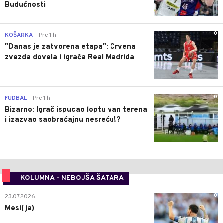
Budućnosti
0
KOŠARKA
Pre 1 h
|
"Danas je zatvorena etapa": Crvena
zvezda dovela i igrača Real Madrida
0
FUDBAL
Pre 1 h
|
Bizarno: Igrač ispucao loptu van terena
i izazvao saobraćajnu nesreću!?
KOLUMNA - NEBOJŠA ŠATARA
0
23.07.2026.
Mesi(ja)