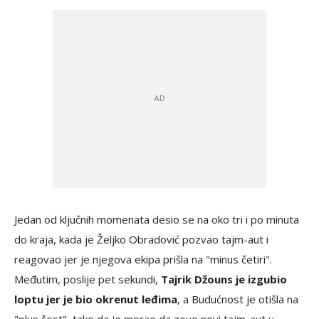
Jedan od ključnih momenata desio se na oko tri i po minuta
do kraja, kada je Željko Obradović pozvao tajm-aut i
reagovao jer je njegova ekipa prišla na "minus četiri".
Međutim, poslije pet sekundi,
Tajrik Džouns je izgubio
loptu jer je bio okrenut leđima
, a Budućnost je otišla na