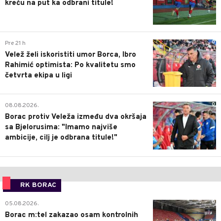
kreću na put ka odbrani titule!
0
Pre 21 h
Velež želi iskoristiti umor Borca, Ibro
Rahimić optimista: Po kvalitetu smo
četvrta ekipa u ligi
0
08.08.2026.
Borac protiv Veleža između dva okršaja
sa Bjelorusima: "Imamo najviše
ambicije, cilj je odbrana titule!"
RK BORAC
0
05.08.2026.
Borac m:tel zakazao osam kontrolnih