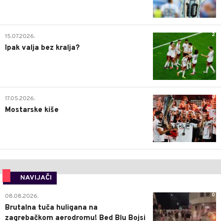
2
15.07.2026.
Ipak valja bez kralja?
0
17.05.2026.
Mostarske kiše
NAVIJAČI
0
08.08.2026.
Brutalna tuča huligana na
zagrebačkom aerodromu! Bed Blu Bojsi