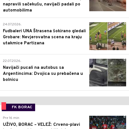
napravili sačekušu, navijači padali po
automobilima
0
24.07.2026.
Fudbaleri UNA Štrasena šokirano gledali
Grobare: Nevjerovatna scena na kraju
utakmice Partizana
0
22.07.2026.
Navijači pucali na autobus sa
Argentincima: Dvojica su prebačena u
bolnicu
FK BORAC
0
Pre 16 min
UŽIVO, BORAC – VELEŽ: Crveno-plavi