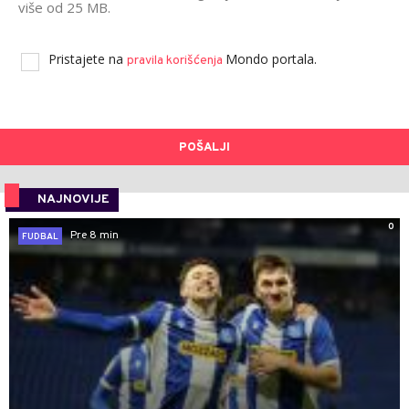
više od 25 MB.
Pristajete na
Mondo portala.
pravila korišćenja
POŠALJI
NAJNOVIJE
0
Pre 8 min
FUDBAL