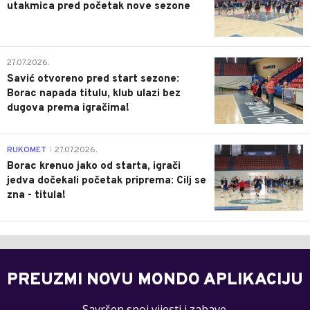
utakmica pred početak nove sezone
0
27.07.2026.
Savić otvoreno pred start sezone:
Borac napada titulu, klub ulazi bez
dugova prema igračima!
0
RUKOMET
27.07.2026.
|
Borac krenuo jako od starta, igrači
jedva dočekali početak priprema: Cilj se
zna - titula!
PREUZMI NOVU MONDO APLIKACIJU
Savršen spoj vijesti i zabave.