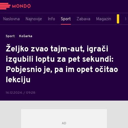
Naslovna
Najnovije
Info
Sport
Zabava
Magazin
M
Sport
Košarka
Željko zvao tajm-aut, igrači
izgubili loptu za pet sekundi:
Pobjesnio je, pa im opet očitao
lekciju
16.12.2024. / 09:28