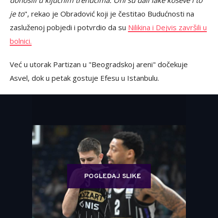
donosili u ključnim trenucima. Oni su dali lake koševe i to
je to
", rekao je Obradović koji je čestitao Budućnosti na
zasluženoj pobjedi i potvrdio da su
Nilikina i Dejvis završili u
bolnici.
Već u utorak Partizan u "Beogradskoj areni" dočekuje
Asvel, dok u petak gostuje Efesu u Istanbulu.
POGLEDAJ SLIKE