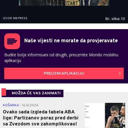
IZVOR: MN PRESS
Br. slika: 10
Naše vijesti ne morate da provjeravate
Budite bolje informisani od drugih, preuzmite Mondo mobilnu
aplikaciju
PREUZMI APLIKACIJU
MOŽDA ĆE VAS ZANIMATI
0
KOŠARKA
16.12.2024.
|
Ovako sada izgleda tabela ABA
lige: Partizanov poraz pred derbi
sa Zvezdom sve zakomplikovao!