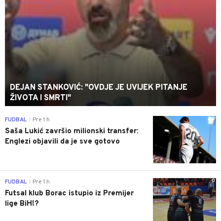
DEJAN STANKOVIĆ: "OVDJE JE UVIJEK PITANJE
ŽIVOTA I SMRTI"
0
FUDBAL
Pre 1 h
|
Saša Lukić završio milionski transfer:
Englezi objavili da je sve gotovo
0
FUDBAL
Pre 1 h
|
Futsal klub Borac istupio iz Premijer
lige BiH!?