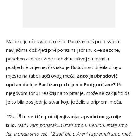
Malo ko je očekivao da će se Partizan baš pred svojim
navijačima doživjeti prvi poraz na Jadranu ove sezone,
posebno ako se uzme u obzir u kakvoj su formi u
posljednje vrijeme, čak iako je Budućnost dijelila drugo
mjesto na tabeli uoči ovog meča.
Zato je
Obradović
upitan da li je Partizan potcijenio Podgoričane?
Po
njegovom tonu i reakciji na to pitanje, može se zaključiti da
je to bila posljednja stvar koju je želio u pripremi meča.
"Da...
Što se tiče potcijenjivanja, apsolutno ga nije
bilo.
Daću vam podatak...Ostali smo u Berlinu, imali smo
let, a onda smo već 12 sati bili u Areni i spremali smo meč.