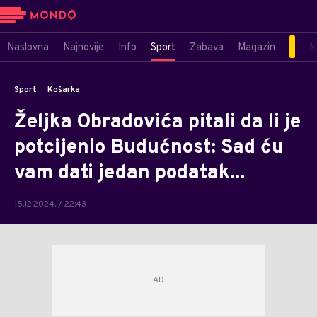
Naslovna
Najnovije
Info
Sport
Zabava
Magazin
M
Sport
Košarka
Željka Obradovića pitali da li je
potcijenio Budućnost: Sad ću
vam dati jedan podatak...
15.12.2024. / 22:43