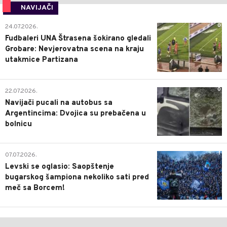
NAVIJAČI
0
24.07.2026.
Fudbaleri UNA Štrasena šokirano gledali
Grobare: Nevjerovatna scena na kraju
utakmice Partizana
0
22.07.2026.
Navijači pucali na autobus sa
Argentincima: Dvojica su prebačena u
bolnicu
1
07.07.2026.
Levski se oglasio: Saopštenje
bugarskog šampiona nekoliko sati pred
meč sa Borcem!