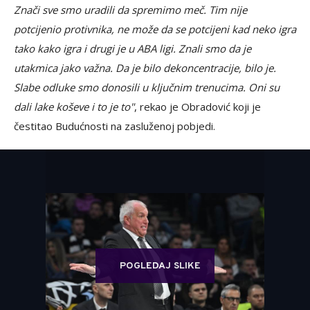
Znači sve smo uradili da spremimo meč. Tim nije
potcijenio protivnika, ne može da se potcijeni kad neko igra
tako kako igra i drugi je u ABA ligi. Znali smo da je
utakmica jako važna. Da je bilo dekoncentracije, bilo je.
Slabe odluke smo donosili u ključnim trenucima. Oni su
dali lake koševe i to je to"
, rekao je Obradović koji je
čestitao Budućnosti na zasluženoj pobjedi.
POGLEDAJ SLIKE