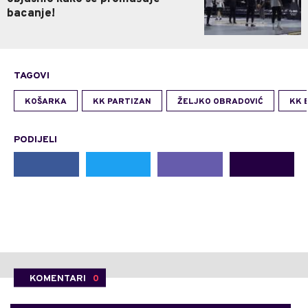
bacanje!
TAGOVI
KOŠARKA
KK PARTIZAN
ŽELJKO OBRADOVIĆ
KK 
PODIJELI
KOMENTARI
0