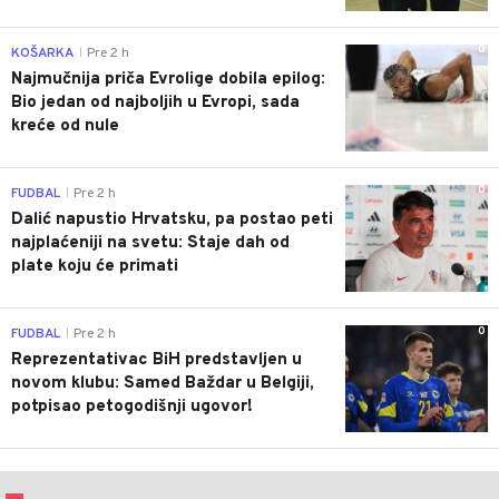
0
KOŠARKA
Pre 2 h
|
Najmučnija priča Evrolige dobila epilog:
Bio jedan od najboljih u Evropi, sada
kreće od nule
0
FUDBAL
Pre 2 h
|
Dalić napustio Hrvatsku, pa postao peti
najplaćeniji na svetu: Staje dah od
plate koju će primati
0
FUDBAL
Pre 2 h
|
Reprezentativac BiH predstavljen u
novom klubu: Samed Baždar u Belgiji,
potpisao petogodišnji ugovor!