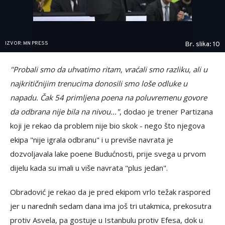
IZVOR: MN PRESS
Br. slika: 10
"Probali smo da uhvatimo ritam, vraćali smo razliku, ali u
najkritičnijim trenucima donosili smo loše odluke u
napadu. Čak 54 primljena poena na poluvremenu govore
da odbrana nije bila na nivou..."
, dodao je trener Partizana
koji je rekao da problem nije bio skok - nego što njegova
ekipa "nije igrala odbranu" i u previše navrata je
dozvoljavala lake poene Budućnosti, prije svega u prvom
dijelu kada su imali u više navrata "plus jedan".
Obradović je rekao da je pred ekipom vrlo težak raspored
jer u narednih sedam dana ima još tri utakmica, prekosutra
protiv Asvela, pa gostuje u Istanbulu protiv Efesa, dok u