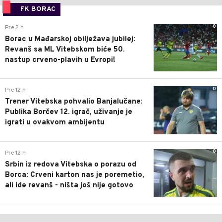
FK BORAC
0
Pre 2 h
Borac u Mađarskoj obilježava jubilej:
Revanš sa ML Vitebskom biće 50.
nastup crveno-plavih u Evropi!
0
Pre 12 h
Trener Vitebska pohvalio Banjalučane:
Publika Borčev 12. igrač, uživanje je
igrati u ovakvom ambijentu
0
Pre 12 h
Srbin iz redova Vitebska o porazu od
Borca: Crveni karton nas je poremetio,
ali ide revanš - ništa još nije gotovo