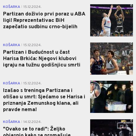
0
KOŠARKA
15.12.2024.
|
Partizan doživio prvi poraz u ABA
ligi! Reprezentativac BiH
zapečatio sudbinu crno-bijelih
0
KOŠARKA
15.12.2024.
|
Partizan i Budućnost u čast
Harisa Brkića: Njegovi klubovi
igraju na tužnu godišnjicu smrti
0
KOŠARKA
15.12.2024.
|
Izašao s treninga Partizana i
otišao u smrt: Sjećamo se Harisa i
priznanja Zemunskog klana, ali
pravde nema!
0
KOŠARKA
14.12.2024.
|
"Ovako se to radi": Željko
objasnio kako se promašuje