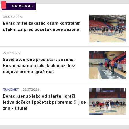
RK BORAC
0
05.08.2026.
Borac m:tel zakazao osam kontrolnih
utakmica pred početak nove sezone
0
27.07.2026.
Savić otvoreno pred start sezone:
Borac napada titulu, klub ulazi bez
dugova prema igračima!
0
RUKOMET
27.07.2026.
|
Borac krenuo jako od starta, igrači
jedva dočekali početak priprema: Cilj se
zna - titula!