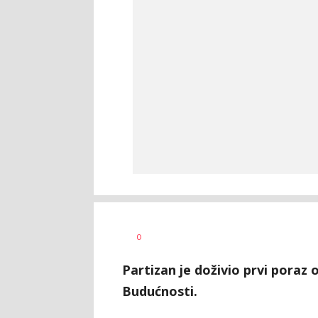
Haris
AUTOR
0
Krhalić
Partizan je doživio prvi poraz 
Budućnosti.