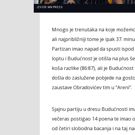
IZVOR: MN PRESS
Mnogo je trenutaka na koje možemo d
ali najpribližniji tome je ipak 37. mi
Partizan imao napad da spusti ispod 
loptu i Budućnost je otišla na plus šes
koša razlike (86:87), ali je Budućnost 
došla do zaslužene pobjede na gosto
zaustave Obradovićev tim u "Areni".
Sjajnu partiju u dresu Budućnosti im
večeras postigao 14 poena te imao o
od četiri slobodna bacanja i na taj n