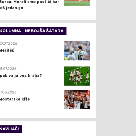
Borca: Morali smo postići bar
još jedan gol
KOLUMNA - NEBOJŠA ŠATARA
0
23.07.2026.
Mesi(ja)
2
15.07.2026.
Ipak valja bez kralja?
0
17.05.2026.
Mostarske kiše
NAVIJAČI