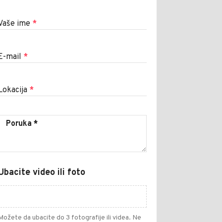
Vaše ime
*
E-mail
*
Lokacija
*
Ubacite video ili foto
Možete da ubacite do 3 fotografije ili videa. Ne