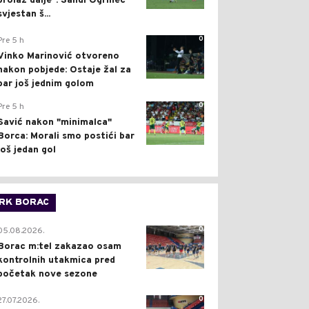
prolaz dalje": Sandi Ogrinec
svjestan š...
0
Pre 5 h
Vinko Marinović otvoreno
nakon pobjede: Ostaje žal za
bar još jednim golom
0
Pre 5 h
Savić nakon "minimalca"
Borca: Morali smo postići bar
još jedan gol
RK BORAC
0
05.08.2026.
Borac m:tel zakazao osam
kontrolnih utakmica pred
početak nove sezone
0
27.07.2026.