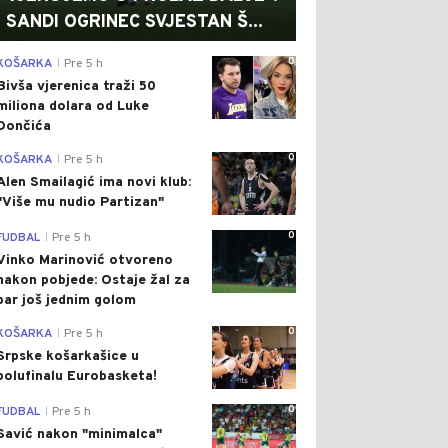
SANDI OGRINEC SVJESTAN Š...
0
KOŠARKA
Pre 5 h
|
Bivša vjerenica traži 50
miliona dolara od Luke
Dončića
0
KOŠARKA
Pre 5 h
|
Alen Smailagić ima novi klub:
"Više mu nudio Partizan"
0
FUDBAL
Pre 5 h
|
Vinko Marinović otvoreno
nakon pobjede: Ostaje žal za
bar još jednim golom
0
KOŠARKA
Pre 5 h
|
Srpske košarkašice u
polufinalu Eurobasketa!
0
FUDBAL
Pre 5 h
|
Savić nakon "minimalca"