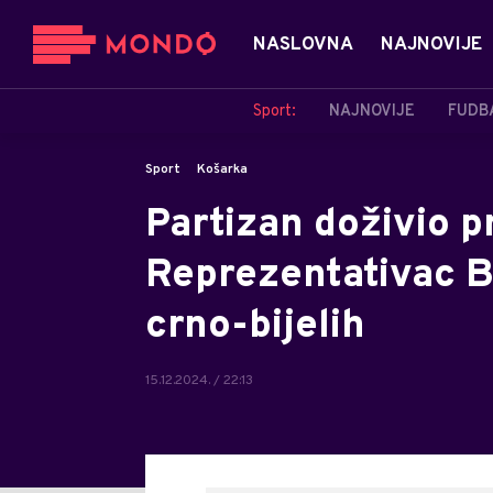
NASLOVNA
NAJNOVIJE
Sport:
NAJNOVIJE
FUDB
Sport
Košarka
Partizan doživio pr
Reprezentativac B
crno-bijelih
15.12.2024. / 22:13