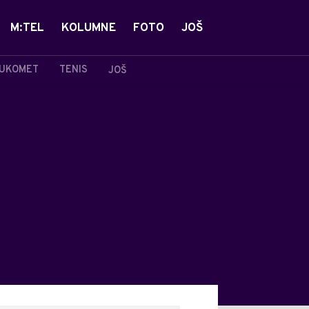
M:TEL
KOLUMNE
FOTO
JOŠ
UKOMET
TENIS
JOŠ