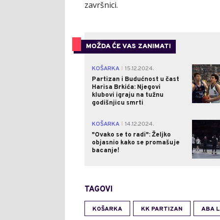
završnici.
MOŽDA ĆE VAS ZANIMATI
KOŠARKA
15.12.2024.
|
Partizan i Budućnost u čast
Harisa Brkića: Njegovi
klubovi igraju na tužnu
godišnjicu smrti
KOŠARKA
14.12.2024.
|
"Ovako se to radi": Željko
objasnio kako se promašuje
bacanje!
TAGOVI
KOŠARKA
KK PARTIZAN
ABA L