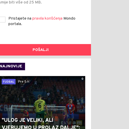
smije biti više od 25 MB.
Pristajete na
pravila korišćenja
Mondo
portala.
POŠALJI
NAJNOVIJE
0
Pre 5 h
FUDBAL
"ULOG JE VELIKI, ALI
VJERUJEMO U PROLAZ DALJE":