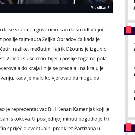
Br. slika: 8
a se vratimo i govorimo kao da su odlučujući,
nut poslije tajm-auta Željka Obradovića kada je
četiri razlike, međutim Tajrik Džouns je izgubio
t. Vraćali su se crno-bijeli i poslije toga na pola
vjerovala do kraja i nije se predala i na kraju je
vanju, kada je malo ko vjerovao da mogu da
ao je reprezentativac BiH Kenan Kamenjaš koji je
sam skokova. U posljednjoj minuti pogodio je tri
ačin spriječio eventualni preokret Partizana u