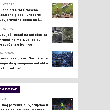
0
24.07.2026.
Fudbaleri UNA Štrasena
šokirano gledali Grobare:
Nevjerovatna scena na k...
0
22.07.2026.
Navijači pucali na autobus sa
Argentincima: Dvojica su
prebačena u bolnicu
1
07.07.2026.
Levski se oglasio: Saopštenje
bugarskog šampiona nekoliko
sati pred meč ...
FK BORAC
0
Pre 5 h
"Ulog je veliki, ali vjerujemo u