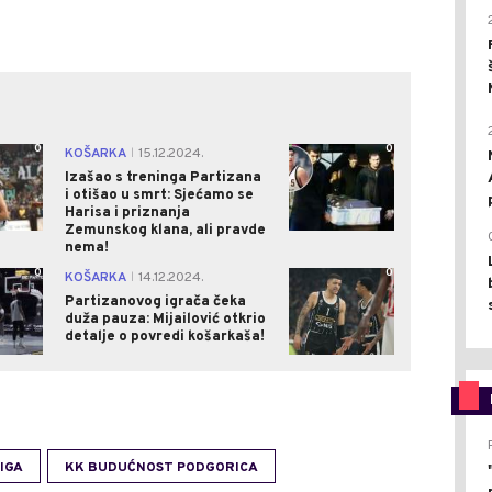
0
0
KOŠARKA
15.12.2024.
|
Izašao s treninga Partizana
i otišao u smrt: Sjećamo se
Harisa i priznanja
Zemunskog klana, ali pravde
nema!
0
0
KOŠARKA
14.12.2024.
|
Partizanovog igrača čeka
duža pauza: Mijailović otkrio
detalje o povredi košarkaša!
IGA
KK BUDUĆNOST PODGORICA