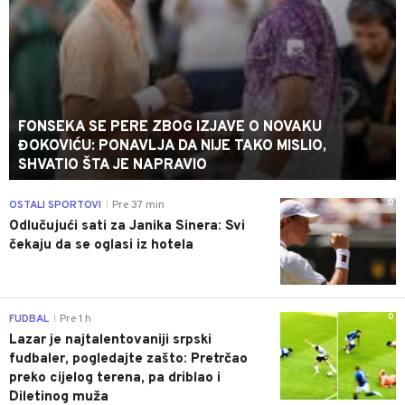
FONSEKA SE PERE ZBOG IZJAVE O NOVAKU
ĐOKOVIĆU: PONAVLJA DA NIJE TAKO MISLIO,
SHVATIO ŠTA JE NAPRAVIO
0
OSTALI SPORTOVI
Pre 37 min
|
Odlučujući sati za Janika Sinera: Svi
čekaju da se oglasi iz hotela
0
FUDBAL
Pre 1 h
|
Lazar je najtalentovaniji srpski
fudbaler, pogledajte zašto: Pretrčao
preko cijelog terena, pa driblao i
Diletinog muža