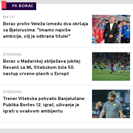
FK BORAC
0
Pre 7 h
Borac protiv Veleža između dva okršaja
sa Bjelorusima: "Imamo najviše
ambicije, cilj je odbrana titule!"
0
07.08.2026.
Borac u Mađarskoj obilježava jubilej:
Revanš sa ML Vitebskom biće 50.
nastup crveno-plavih u Evropi!
0
07.08.2026.
Trener Vitebska pohvalio Banjalučane:
Publika Borčev 12. igrač, uživanje je
igrati u ovakvom ambijentu