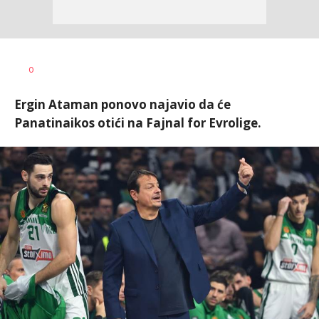
Bojan
AUTOR
0
Jakovljević
Ergin Ataman ponovo najavio da će
Panatinaikos otići na Fajnal for Evrolige.