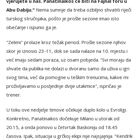
vjerujete u nas. Panatinaikos će biti na Fajnal foru u
Abu Dabiju."
Nema sumnje da treba ozbiljno shvatiti riječi
turskog stručnjaka, pošto je prošle sezone imao isto
obećanje i ispunio ga je.
"Zeleni" prolaze kroz težak period. Prošle sezone njihov
skor je iznosio 23-11, dok se sada nalaze na 10. mjestu i
već imaju sedam poraza, uz osam pobjeda. "Svi moraju da
shvate da publika ne dolazi u dvoranu samo da uživa u igri
svog tima, već da pomogne u teškim trenucima, kakve mi
proživljavamo u posljednje dvije utakmice", ispričao je
trener.
U toku ove nedjelje timove očekuje duplo kolo u Evroligi.
Konkretno, Panatinaikos dočekuje Milano u utorak od
20.15, a onda ponovo u četvrtak Baskoniju od 18.45
časova. Ipak, situacija u grčkoj ekipi nije najsjajnija. "Kendrik