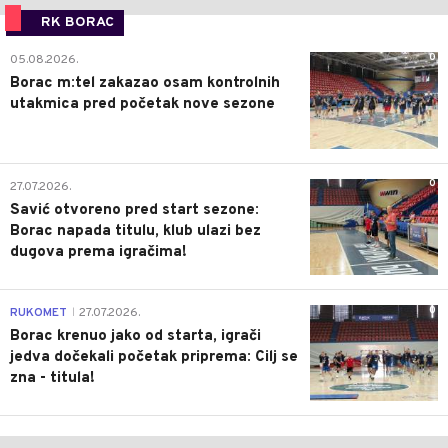
RK BORAC
0
05.08.2026.
Borac m:tel zakazao osam kontrolnih
utakmica pred početak nove sezone
0
27.07.2026.
Savić otvoreno pred start sezone:
Borac napada titulu, klub ulazi bez
dugova prema igračima!
0
RUKOMET
27.07.2026.
|
Borac krenuo jako od starta, igrači
jedva dočekali početak priprema: Cilj se
zna - titula!