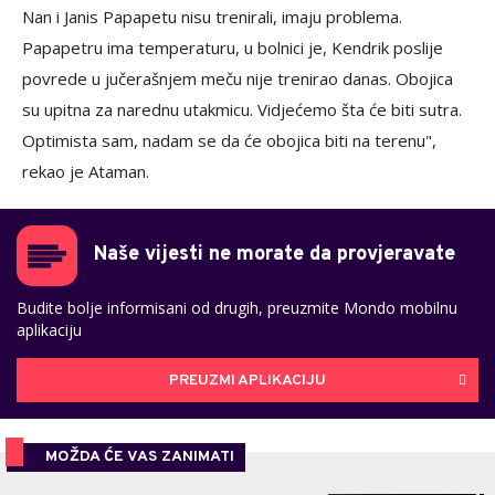
Nan i Janis Papapetu nisu trenirali, imaju problema.
Papapetru ima temperaturu, u bolnici je, Kendrik poslije
povrede u jučerašnjem meču nije trenirao danas. Obojica
su upitna za narednu utakmicu. Vidjećemo šta će biti sutra.
Optimista sam, nadam se da će obojica biti na terenu",
rekao je Ataman.
Naše vijesti ne morate da provjeravate
Budite bolje informisani od drugih, preuzmite Mondo mobilnu
aplikaciju
PREUZMI APLIKACIJU
MOŽDA ĆE VAS ZANIMATI