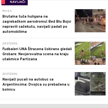
NAVIJAČI
0
Pre 6 h
Brutalna tuča huligana na
zagrebačkom aerodromu! Bed Blu Bojsi
napravili sačekušu, navijači padali po
automobilima
0
24.07.2026.
Fudbaleri UNA Štrasena šokirano gledali
Grobare: Nevjerovatna scena na kraju
utakmice Partizana
0
22.07.2026.
Navijači pucali na autobus sa
Argentincima: Dvojica su prebačena u
bolnicu