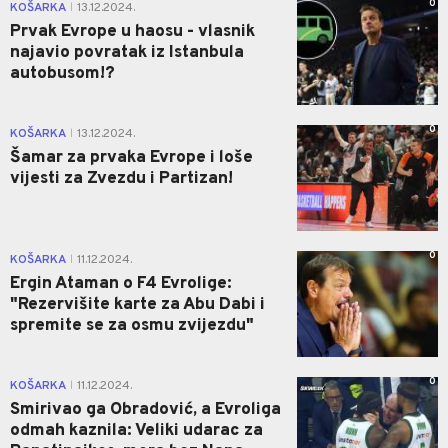
0
KOŠARKA
13.12.2024.
|
Prvak Evrope u haosu - vlasnik
najavio povratak iz Istanbula
autobusom!?
0
KOŠARKA
13.12.2024.
|
Šamar za prvaka Evrope i loše
vijesti za Zvezdu i Partizan!
0
KOŠARKA
11.12.2024.
|
Ergin Ataman o F4 Evrolige:
"Rezervišite karte za Abu Dabi i
spremite se za osmu zvijezdu"
0
KOŠARKA
11.12.2024.
|
Smirivao ga Obradović, a Evroliga
odmah kaznila: Veliki udarac za