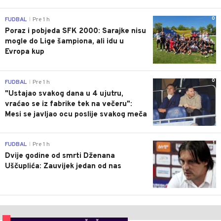
0
FUDBAL
Pre 1 h
|
Poraz i pobjeda SFK 2000: Sarajke nisu
mogle do Lige šampiona, ali idu u
Evropa kup
0
FUDBAL
Pre 1 h
|
"Ustajao svakog dana u 4 ujutru,
vraćao se iz fabrike tek na večeru":
Mesi se javljao ocu poslije svakog meča
1
FUDBAL
Pre 1 h
|
Dvije godine od smrti Dženana
Uščuplića: Zauvijek jedan od nas