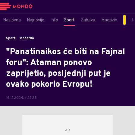
Naslovna
Najnovije
Info
Sport
Zabava
Magazin
M
Sport
Košarka
"Panatinaikos će biti na Fajnal
foru": Ataman ponovo
zaprijetio, posljednji put je
ovako pokorio Evropu!
16.12.2024. / 22:25