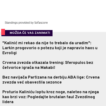
Sofascore
Standings provided by
MOŽDA ĆE VAS ZANIMATI
"Kalinić mi rekao da nije to trebalo da uradim":
Larkin progovorio o potezu koji je napravio haos u
Evroligi
Crvena zvezda otkazala trening: Sferopulos bez
četvorice igrača na Makabi!
Bez navijača Partizana na derbiju ABA lige: Crvena
zvezda već obavestila sezonce
Proturio Kaliniću loptu kroz noge, naleteo na njega
kao brzi voz: Pogledajte brutalan faul Zvezdinog
lidera