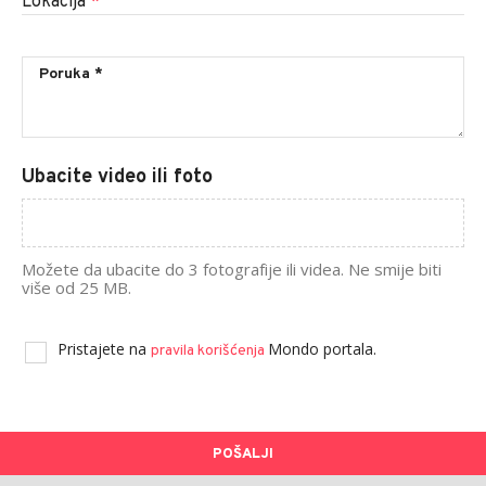
Lokacija
*
Ubacite video ili foto
Možete da ubacite do 3 fotografije ili videa. Ne smije biti
više od 25 MB.
Pristajete na
Mondo portala.
pravila korišćenja
POŠALJI