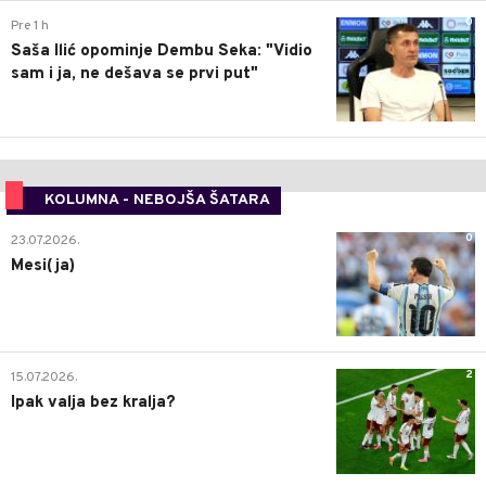
0
Pre 1 h
Saša Ilić opominje Dembu Seka: "Vidio
sam i ja, ne dešava se prvi put"
KOLUMNA - NEBOJŠA ŠATARA
0
23.07.2026.
Mesi(ja)
2
15.07.2026.
Ipak valja bez kralja?