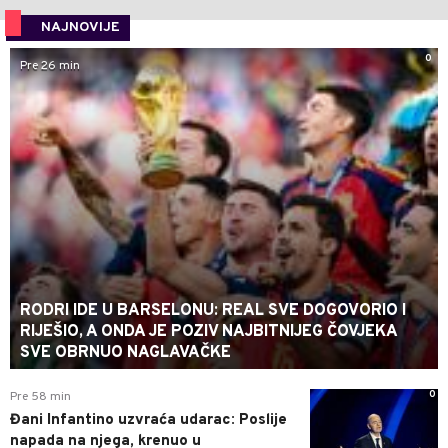
NAJNOVIJE
0
Pre 26 min
RODRI IDE U BARSELONU: REAL SVE DOGOVORIO I
RIJEŠIO, A ONDA JE POZIV NAJBITNIJEG ČOVJEKA
SVE OBRNUO NAGLAVAČKE
0
Pre 58 min
Đani Infantino uzvraća udarac: Poslije
napada na njega, krenuo u