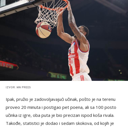
IZVOR: MN PREES
Ipak, pružio je zadovoljavajući učinak, pošto je na terenu
proveo 20 minuta i postigao pet poena, ali sa 100 posto
učinka iz igre, oba puta je bio precizan ispod koša rivala.
Takođe, statistici je dodao i sedam skokova, od kojih je