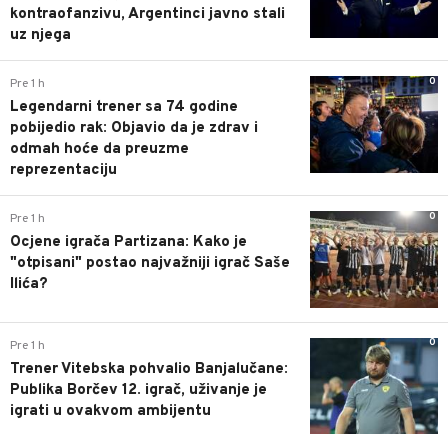
kontraofanzivu, Argentinci javno stali
uz njega
0
Pre 1 h
Legendarni trener sa 74 godine
pobijedio rak: Objavio da je zdrav i
odmah hoće da preuzme
reprezentaciju
0
Pre 1 h
Ocjene igrača Partizana: Kako je
"otpisani" postao najvažniji igrač Saše
Ilića?
0
Pre 1 h
Trener Vitebska pohvalio Banjalučane:
Publika Borčev 12. igrač, uživanje je
igrati u ovakvom ambijentu