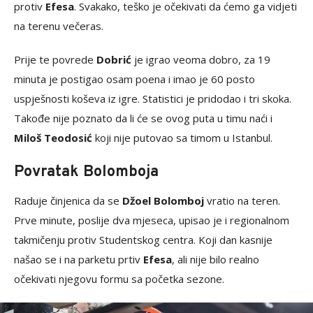
protiv
Efesa
. Svakako, teško je očekivati da ćemo ga vidjeti
na terenu večeras.
Prije te povrede
Dobrić
je igrao veoma dobro, za 19
minuta je postigao osam poena i imao je 60 posto
uspješnosti koševa iz igre. Statistici je pridodao i tri skoka.
Takođe nije poznato da li će se ovog puta u timu naći i
Miloš Teodosić
koji nije putovao sa timom u Istanbul.
Povratak Bolomboja
Raduje činjenica da se
Džoel Bolomboj
vratio na teren.
Prve minute, poslije dva mjeseca, upisao je i regionalnom
takmičenju protiv Studentskog centra. Koji dan kasnije
našao se i na parketu prtiv
Efesa
, ali nije bilo realno
očekivati njegovu formu sa početka sezone.