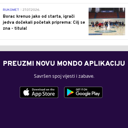
0
RUKOMET
27.07.2026.
|
Borac krenuo jako od starta, igrači
jedva dočekali početak priprema: Cilj se
zna - titula!
PREUZMI NOVU MONDO APLIKACIJU
Savršen spoj vijesti i zabave.