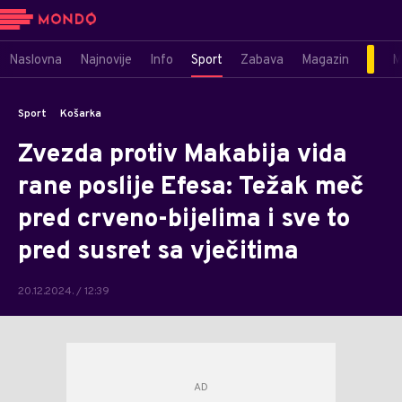
Naslovna
Najnovije
Info
Sport
Zabava
Magazin
M
Sport
Košarka
Zvezda protiv Makabija vida
rane poslije Efesa: Težak meč
pred crveno-bijelima i sve to
pred susret sa vječitima
20.12.2024. / 12:39