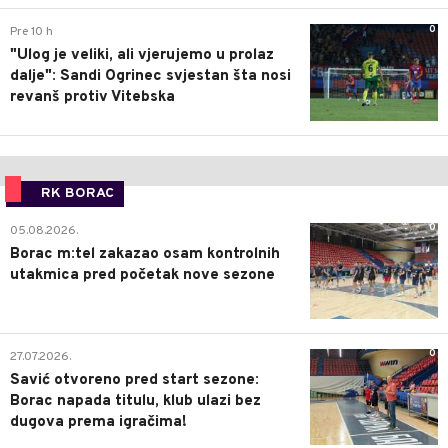
0
Pre 10 h
"Ulog je veliki, ali vjerujemo u prolaz
dalje": Sandi Ogrinec svjestan šta nosi
revanš protiv Vitebska
RK BORAC
0
05.08.2026.
Borac m:tel zakazao osam kontrolnih
utakmica pred početak nove sezone
0
27.07.2026.
Savić otvoreno pred start sezone:
Borac napada titulu, klub ulazi bez
dugova prema igračima!