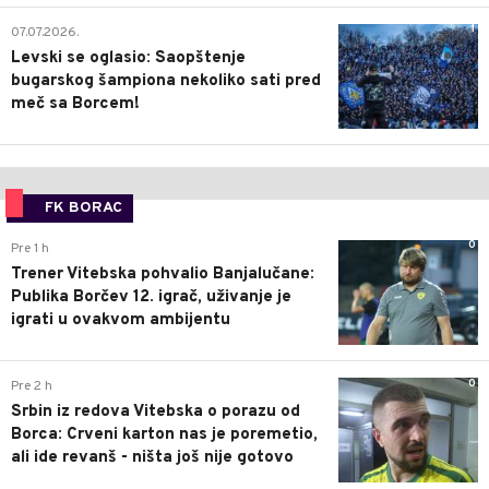
1
07.07.2026.
Levski se oglasio: Saopštenje
bugarskog šampiona nekoliko sati pred
meč sa Borcem!
FK BORAC
0
Pre 1 h
Trener Vitebska pohvalio Banjalučane:
Publika Borčev 12. igrač, uživanje je
igrati u ovakvom ambijentu
0
Pre 2 h
Srbin iz redova Vitebska o porazu od
Borca: Crveni karton nas je poremetio,
ali ide revanš - ništa još nije gotovo