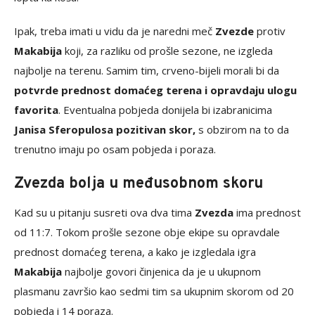
Ipak, treba imati u vidu da je naredni meč
Zvezde
protiv
Makabija
koji, za razliku od prošle sezone, ne izgleda
najbolje na terenu. Samim tim, crveno-bijeli morali bi da
potvrde prednost domaćeg terena i opravdaju ulogu
favorita
. Eventualna pobjeda donijela bi izabranicima
Janisa Sferopulosa pozitivan skor,
s obzirom na to da
trenutno imaju po osam pobjeda i poraza.
Zvezda bolja u međusobnom skoru
Kad su u pitanju susreti ova dva tima
Zvezda
ima prednost
od 11:7. Tokom prošle sezone obje ekipe su opravdale
prednost domaćeg terena, a kako je izgledala igra
Makabija
najbolje govori činjenica da je u ukupnom
plasmanu završio kao sedmi tim sa ukupnim skorom od 20
pobjeda i 14 poraza.