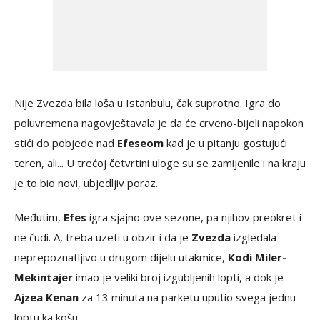
Nije Zvezda bila loša u Istanbulu, čak suprotno. Igra do
poluvremena nagovještavala je da će crveno-bijeli napokon
stići do pobjede nad
Efeseom
kad je u pitanju gostujući
teren, ali... U trećoj četvrtini uloge su se zamijenile i na kraju
je to bio novi, ubjedljiv poraz.
Međutim,
Efes
igra sjajno ove sezone, pa njihov preokret i
ne čudi. A, treba uzeti u obzir i da je
Zvezda
izgledala
neprepoznatljivo u drugom dijelu utakmice,
Kodi Miler-
Mekintajer
imao je veliki broj izgubljenih lopti, a dok je
Ajzea Kenan
za 13 minuta na parketu uputio svega jednu
loptu ka košu.