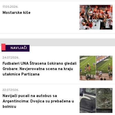
0
17.05.2026.
Mostarske kiše
NAVIJAČI
0
24.07.2026.
Fudbaleri UNA Štrasena šokirano gledali
Grobare: Nevjerovatna scena na kraju
utakmice Partizana
0
22.07.2026.
Navijači pucali na autobus sa
Argentincima: Dvojica su prebačena u
bolnicu