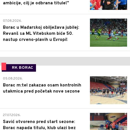
ambicije, cilj je odbrana titule!"
0
07.08.2026.
Borac u Mađarskoj obilježava jubilej:
Revanš sa ML Vitebskom biće 50.
nastup crveno-plavih u Evropi!
RK BORAC
0
05.08.2026.
Borac m:tel zakazao osam kontrolnih
utakmica pred početak nove sezone
0
27.07.2026.
Savić otvoreno pred start sezone:
Borac napada titulu, klub ulazi bez