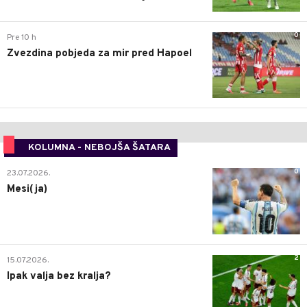
0
Pre 10 h
Zvezdina pobjeda za mir pred Hapoel
KOLUMNA - NEBOJŠA ŠATARA
0
23.07.2026.
Mesi(ja)
2
15.07.2026.
Ipak valja bez kralja?