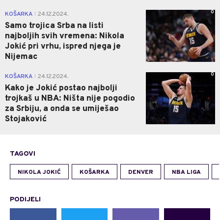
0
KOŠARKA
24.12.2024.
|
Samo trojica Srba na listi
najboljih svih vremena: Nikola
Jokić pri vrhu, ispred njega je
Nijemac
0
KOŠARKA
24.12.2024.
|
Kako je Jokić postao najbolji
trojkaš u NBA: Ništa nije pogodio
za Srbiju, a onda se umiješao
Stojaković
TAGOVI
NIKOLA JOKIĆ
KOŠARKA
DENVER
NBA LIGA
PODIJELI