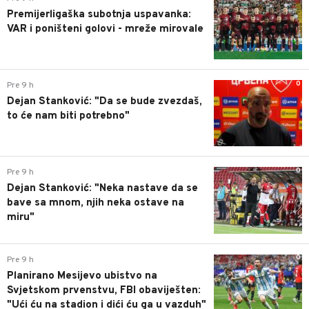
Premijerligaška subotnja uspavanka:
VAR i poništeni golovi - mreže mirovale
0
Pre 9 h
Dejan Stanković: "Da se bude zvezdaš,
to će nam biti potrebno"
0
Pre 9 h
Dejan Stanković: "Neka nastave da se
bave sa mnom, njih neka ostave na
miru"
0
Pre 9 h
Planirano Mesijevo ubistvo na
Svjetskom prvenstvu, FBI obaviješten:
"Ući ću na stadion i dići ću ga u vazduh"