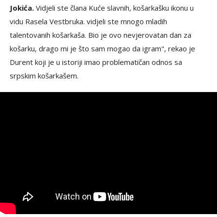
Jokića.
Vidjeli ste člana Kuće slavnih, košarkašku ikonu u
vidu Rasela Vestbruka. vidjeli ste mnogo mladih
talentovanih košarkaša. Bio je ovo nevjerovatan dan za
košarku, drago mi je što sam mogao da igram", rekao je
Durent koji je u istoriji imao problematičan odnos sa
srpskim košarkašem.