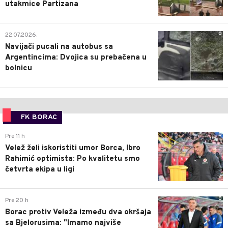
utakmice Partizana
0
22.07.2026.
Navijači pucali na autobus sa
Argentincima: Dvojica su prebačena u
bolnicu
FK BORAC
0
Pre 11 h
Velež želi iskoristiti umor Borca, Ibro
Rahimić optimista: Po kvalitetu smo
četvrta ekipa u ligi
0
Pre 20 h
Borac protiv Veleža između dva okršaja
sa Bjelorusima: "Imamo najviše