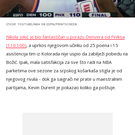
IZVOR: YOUTUBE/NBA ON ESPN/PRINTSCREEN
Nikola Jokić je bio fantastičan u porazu Denvera od Finiksa
(110:100)
, a uprkos njegovom učinku od 25 poena i 15
asistencija tim iz Kolorada nije uspio da zabilježi pobedu na
Božić. Ipak, mala satisfakcija za sve što radi na NBA
parketima ove sezone za srpskog košarkaša stigla je od
njegovog rivala - dok ga saigrači ne prate u maestralnim
partijama, Kevin Durent je pokazao koliko ga poštuje.