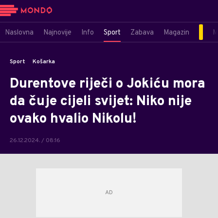
Naslovna
Najnovije
Info
Sport
Zabava
Magazin
M
Sport
Košarka
Durentove riječi o Jokiću mora
da čuje cijeli svijet: Niko nije
ovako hvalio Nikolu!
26.12.2024. / 08:16