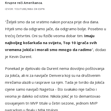
Krupne reči Amerikanca.
IZVOR: YOUTUBE/NBA ON ESPN
"Željeli smo da se vratimo nakon poraza prije dva dana.
Htjeli smo da odigramo jače, da odigramo bolje. Posebno u
trećoj četvrtini. Oni su fizički veoma dobar tim.
Imaju
najboljeg košarkaša na svijetu, Top 10 igrača svih
vremena Jokića i morali smo mnogo da radimo
", dodao
je Kevin Durent.
Ponekad je djelovalo da Durent nema dovoljno poštovanja
za Jokića, ali ni za navijače Denvera koji su na društvenim
mrežama ulazili u rasprave sa njim. Tada je tvrdio da Jokića
cijene samo navijači Nagetsa - što svakako nije tačno i
veoma je daleko od istine. Nikola Jokić je to demantovao
osvajanjem tri MVP titule u četiri sezone, jednom MVP
nagradom u finalu i NBA titulom.