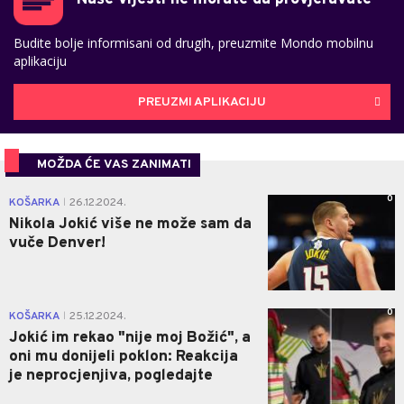
Budite bolje informisani od drugih, preuzmite Mondo mobilnu
aplikaciju
PREUZMI APLIKACIJU
MOŽDA ĆE VAS ZANIMATI
0
KOŠARKA
26.12.2024.
|
Nikola Jokić više ne može sam da
vuče Denver!
0
KOŠARKA
25.12.2024.
|
Jokić im rekao "nije moj Božić", a
oni mu donijeli poklon: Reakcija
je neprocjenjiva, pogledajte