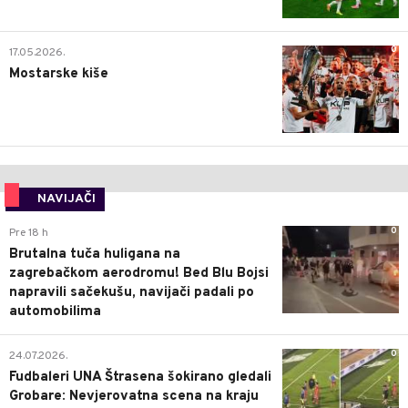
0
17.05.2026.
Mostarske kiše
NAVIJAČI
0
Pre 18 h
Brutalna tuča huligana na
zagrebačkom aerodromu! Bed Blu Bojsi
napravili sačekušu, navijači padali po
automobilima
0
24.07.2026.
Fudbaleri UNA Štrasena šokirano gledali
Grobare: Nevjerovatna scena na kraju