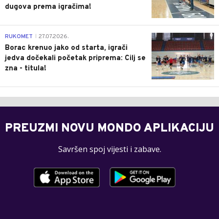
dugova prema igračima!
0
RUKOMET
27.07.2026.
|
Borac krenuo jako od starta, igrači
jedva dočekali početak priprema: Cilj se
zna - titula!
PREUZMI NOVU MONDO APLIKACIJU
Savršen spoj vijesti i zabave.