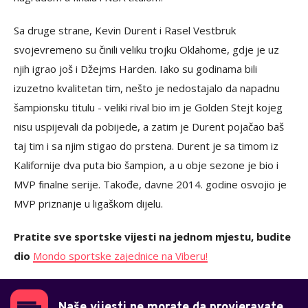
Sa druge strane, Kevin Durent i Rasel Vestbruk
svojevremeno su činili veliku trojku Oklahome, gdje je uz
njih igrao još i Džejms Harden. Iako su godinama bili
izuzetno kvalitetan tim, nešto je nedostajalo da napadnu
šampionsku titulu - veliki rival bio im je Golden Stejt kojeg
nisu uspijevali da pobijede, a zatim je Durent pojačao baš
taj tim i sa njim stigao do prstena. Durent je sa timom iz
Kalifornije dva puta bio šampion, a u obje sezone je bio i
MVP finalne serije. Takođe, davne 2014. godine osvojio je
MVP priznanje u ligaškom dijelu.
Pratite sve sportske vijesti na jednom mjestu, budite
dio
Mondo sportske zajednice na Viberu!
Naše vijesti ne morate da provjeravate