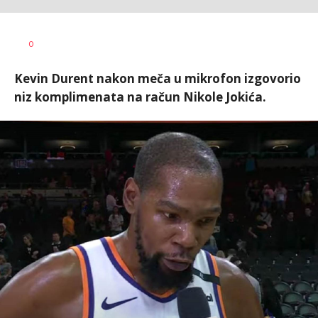
Dragan
AUTOR
0
Šutvić
Kevin Durent nakon meča u mikrofon izgovorio
niz komplimenata na račun Nikole Jokića.