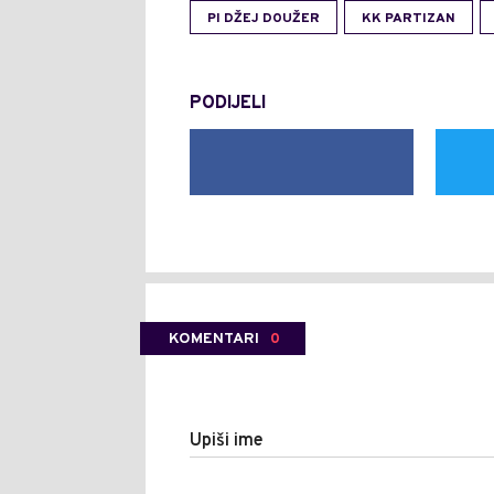
PI DŽEJ DOUŽER
KK PARTIZAN
PODIJELI
KOMENTARI
0
Upiši ime