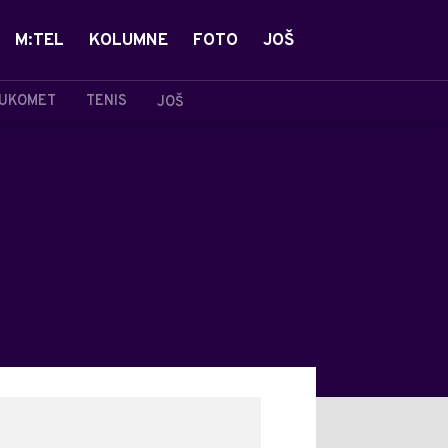
M:TEL
KOLUMNE
FOTO
JOŠ
UKOMET
TENIS
JOŠ