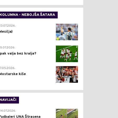
KOLUMNA - NEBOJŠA ŠATARA
0
23.07.2026.
Mesi(ja)
2
15.07.2026.
Ipak valja bez kralja?
0
17.05.2026.
Mostarske kiše
NAVIJAČI
0
24.07.2026.
Fudbaleri UNA Štrasena