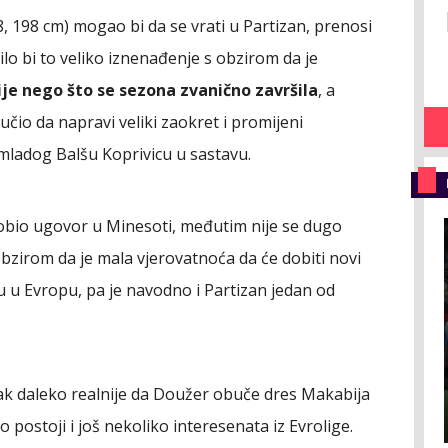
, 198 cm) mogao bi da se vrati u Partizan, prenosi
ilo bi to veliko iznenađenje s obzirom da je
ije nego što se sezona zvanično završila
, a
čio da napravi veliki zaokret i promijeni
k mladog Balšu Koprivicu u sastavu.
dobio ugovor u Minesoti, međutim nije se dugo
 obzirom da je mala vjerovatnoća da će dobiti novi
u u Evropu, pa je navodno i Partizan jedan od
ipak daleko realnije da Doužer obuče dres Makabija
o postoji i još nekoliko interesenata iz Evrolige.