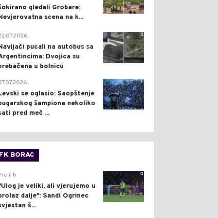
šokirano gledali Grobare:
Nevjerovatna scena na k...
0
22.07.2026.
Navijači pucali na autobus sa
Argentincima: Dvojica su
prebačena u bolnicu
1
07.07.2026.
Levski se oglasio: Saopštenje
bugarskog šampiona nekoliko
sati pred meč ...
FK BORAC
0
Pre 7 h
"Ulog je veliki, ali vjerujemo u
prolaz dalje": Sandi Ogrinec
svjestan š...