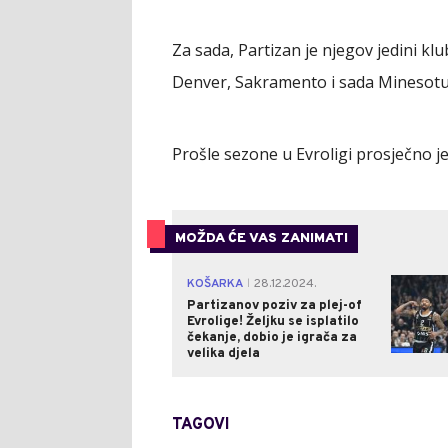
Za sada, Partizan je njegov jedini kl
Denver, Sakramento i sada Minesotu
Prošle sezone u Evroligi prosječno je 
MOŽDA ĆE VAS ZANIMATI
KOŠARKA
28.12.2024.
|
Partizanov poziv za plej-of
Evrolige! Željku se isplatilo
čekanje, dobio je igrača za
velika djela
TAGOVI