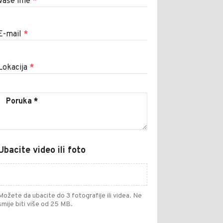
Vaše ime
*
E-mail
*
Lokacija
*
Ubacite video ili foto
Možete da ubacite do 3 fotografije ili videa. Ne
smije biti više od 25 MB.