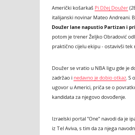
Američki košarkaš
Pi Džej Doužer
(28
italijanski novinar Mateo Andreani. B
Doužer lane napustio Partizan i pr
potom je trener Željko Obradović odlu
praktično cijelu ekipu - ostavivši te
Doužer se vratio u NBA ligu gde je 
zadržao i
nedavno je dobio otkaz
. S
ugovor u Americi, priča se o povratk
kandidata za njegovo dovođenje.
Izraelski portal "One" navodi da je 
iz Tel Aviva, s tim da za njega navodn