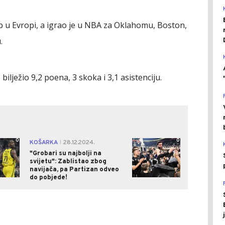
ub u Evropi, a igrao je u NBA za Oklahomu, Boston,
.
bilježio 9,2 poena, 3 skoka i 3,1 asistenciju.
0
0
KOŠARKA
28.12.2024.
|
"Grobari su najbolji na
svijetu": Zablistao zbog
navijača, pa Partizan odveo
do pobjede!