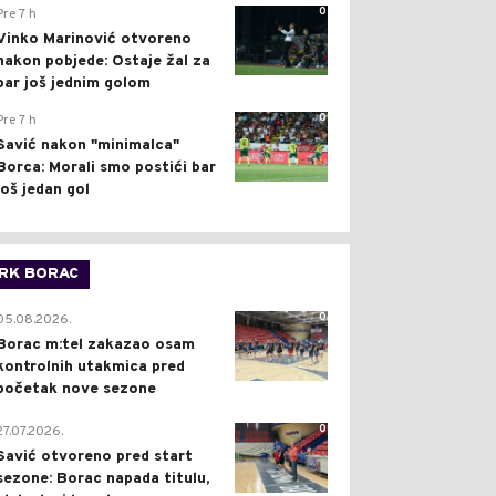
0
Pre 7 h
Vinko Marinović otvoreno
nakon pobjede: Ostaje žal za
bar još jednim golom
0
Pre 7 h
Savić nakon "minimalca"
Borca: Morali smo postići bar
još jedan gol
RK BORAC
0
05.08.2026.
Borac m:tel zakazao osam
kontrolnih utakmica pred
početak nove sezone
0
27.07.2026.
Savić otvoreno pred start
sezone: Borac napada titulu,