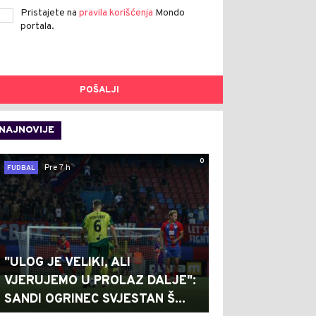
Pristajete na
pravila korišćenja
Mondo
portala.
POŠALJI
NAJNOVIJE
0
Pre 7 h
FUDBAL
"ULOG JE VELIKI, ALI
VJERUJEMO U PROLAZ DALJE":
SANDI OGRINEC SVJESTAN Š...