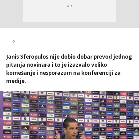
Dragan
AUTOR
0
Šutvić
Janis Sferopulos nije dobio dobar prevod jednog
pitanja novinara i to je izazvalo veliko
komešanje i nesporazum na konferenciji za
medije.