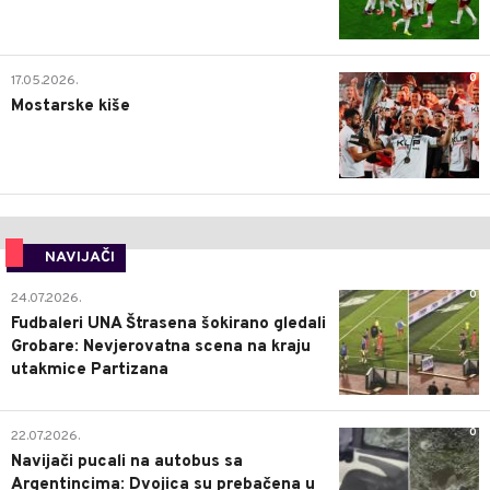
0
17.05.2026.
Mostarske kiše
NAVIJAČI
0
24.07.2026.
Fudbaleri UNA Štrasena šokirano gledali
Grobare: Nevjerovatna scena na kraju
utakmice Partizana
0
22.07.2026.
Navijači pucali na autobus sa
Argentincima: Dvojica su prebačena u