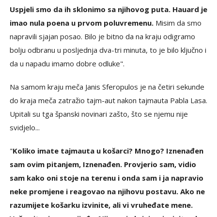
Uspjeli smo da ih sklonimo sa njihovog puta. Hauard je
imao nula poena u prvom poluvremenu.
Misim da smo
napravili sjajan posao. Bilo je bitno da na kraju odigramo
bolju odbranu u posljednja dva-tri minuta, to je bilo ključno i
da u napadu imamo dobre odluke".
Na samom kraju meča Janis Sferopulos je na četiri sekunde
do kraja meča zatražio tajm-aut nakon tajmauta Pabla Lasa.
Upitali su tga španski novinari zašto, što se njemu nije
svidjelo...
"
Koliko imate tajmauta u košarci? Mnogo? Iznenađen
sam ovim pitanjem, Iznenađen. Provjerio sam, vidio
sam kako oni stoje na terenu i onda sam i ja napravio
neke promjene i reagovao na njihovu postavu. Ako ne
razumijete košarku izvinite, ali vi vruheđate mene.