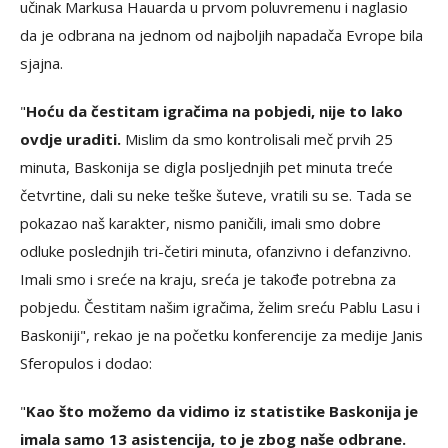
učinak Markusa Hauarda u prvom poluvremenu i naglasio
da je odbrana na jednom od najboljih napadača Evrope bila
sjajna.
"
Hoću da čestitam igračima na pobjedi, nije to lako
ovdje uraditi.
Mislim da smo kontrolisali meč prvih 25
minuta, Baskonija se digla posljednjih pet minuta treće
četvrtine, dali su neke teške šuteve, vratili su se. Tada se
pokazao naš karakter, nismo paničili, imali smo dobre
odluke poslednjih tri-četiri minuta, ofanzivno i defanzivno.
Imali smo i sreće na kraju, sreća je takođe potrebna za
pobjedu. Čestitam našim igračima, želim sreću Pablu Lasu i
Baskoniji", rekao je na početku konferencije za medije Janis
Sferopulos i dodao:
"
Kao što možemo da vidimo iz statistike Baskonija je
imala samo 13 asistencija, to je zbog naše odbrane.