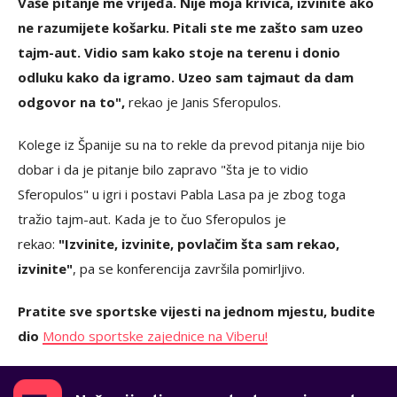
Vaše pitanje me vrijeđa. Nije moja krivica, izvinite ako
ne razumijete košarku. Pitali ste me zašto sam uzeo
tajm-aut. Vidio sam kako stoje na terenu i donio
odluku kako da igramo. Uzeo sam tajmaut da dam
odgovor na to",
rekao je Janis Sferopulos.
Kolege iz Španije su na to rekle da prevod pitanja nije bio
dobar i da je pitanje bilo zapravo "šta je to vidio
Sferopulos" u igri i postavi Pabla Lasa pa je zbog toga
tražio tajm-aut. Kada je to čuo Sferopulos je
rekao:
"Izvinite, izvinite, povlačim šta sam rekao,
izvinite"
, pa se konferencija završila pomirljivo.
Pratite sve sportske vijesti na jednom mjestu, budite
dio
Mondo sportske zajednice na Viberu!