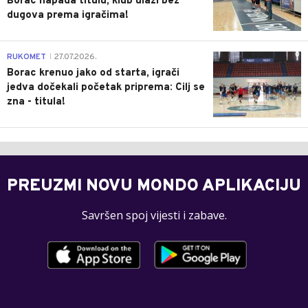
Borac napada titulu, klub ulazi bez
dugova prema igračima!
0
RUKOMET
27.07.2026.
|
Borac krenuo jako od starta, igrači
jedva dočekali početak priprema: Cilj se
zna - titula!
PREUZMI NOVU MONDO APLIKACIJU
Savršen spoj vijesti i zabave.