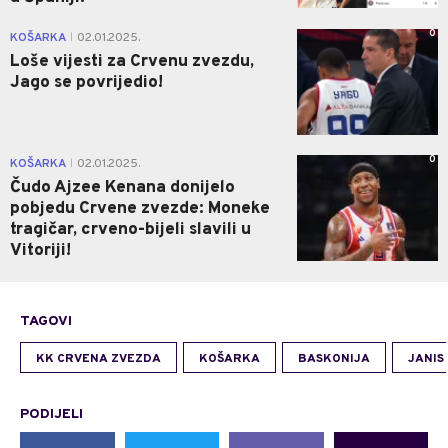
0
KOŠARKA
02.01.2025.
|
Loše vijesti za Crvenu zvezdu,
Jago se povrijedio!
0
KOŠARKA
02.01.2025.
|
Čudo Ajzee Kenana donijelo
pobjedu Crvene zvezde: Moneke
tragičar, crveno-bijeli slavili u
Vitoriji!
TAGOVI
KK CRVENA ZVEZDA
KOŠARKA
BASKONIJA
JANIS
PODIJELI