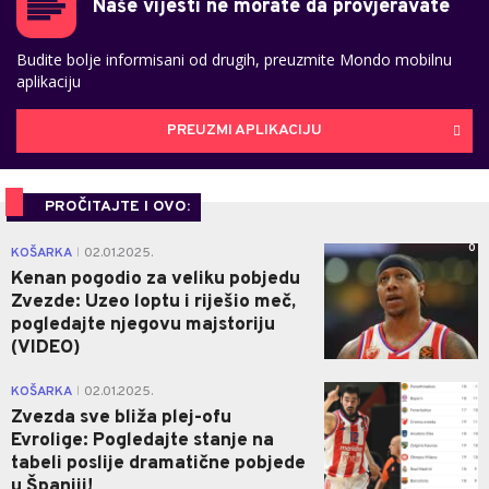
Naše vijesti ne morate da provjeravate
Budite bolje informisani od drugih, preuzmite Mondo mobilnu
aplikaciju
PREUZMI APLIKACIJU
PROČITAJTE I OVO:
0
KOŠARKA
02.01.2025.
|
Kenan pogodio za veliku pobjedu
Zvezde: Uzeo loptu i riješio meč,
pogledajte njegovu majstoriju
(VIDEO)
0
KOŠARKA
02.01.2025.
|
Zvezda sve bliža plej-ofu
Evrolige: Pogledajte stanje na
tabeli poslije dramatične pobjede
u Španiji!