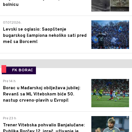
bolnicu
1
07.07.2026.
Levski se oglasio: Saopštenje
bugarskog šampiona nekoliko sati pred
meč sa Borcem!
FK BORAC
0
Pre 14 h
Borac u Mađarskoj obilježava jubilej:
Revanš sa ML Vitebskom biće 50.
nastup crveno-plavih u Evropi!
0
Pre 23 h
Trener Vitebska pohvalio Banjalučane:
Publika Borčev 12. igrač, uživanje je