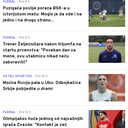
0
FUDBAL
Pre 9 h
|
Puzigaća poslije poraza BSK-a u
istorijskom meču: Moglo je da ode i na
jednu i na drugu stranu...
0
FUDBAL
Pre 9 h
|
Trener Željezničara nakon trijumfa na
startu prvenstva: "Poseban dan za
mene, ovu utakmicu nikad neću
zaboraviti!"
0
OSTALI SPORTOVI
Pre 10 h
|
Moćna Rusija pala u Ubu: Odbojkašice
Srbije pobijedile u drami
0
FUDBAL
Pre 10 h
|
Olimpijakos hoće jednog od najvažnijih
igrača Zvezde: "Kontakt je već