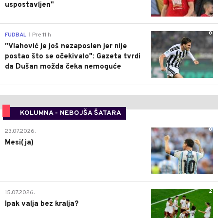
uspostavljen"
0
FUDBAL
Pre 11 h
|
"Vlahović je još nezaposlen jer nije
postao što se očekivalo": Gazeta tvrdi
da Dušan možda čeka nemoguće
KOLUMNA - NEBOJŠA ŠATARA
0
23.07.2026.
Mesi(ja)
2
15.07.2026.
Ipak valja bez kralja?