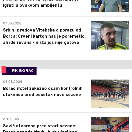
igrati u ovakvom ambijentu
0
07.08.2026.
Srbin iz redova Vitebska o porazu od
Borca: Crveni karton nas je poremetio,
ali ide revanš - ništa još nije gotovo
RK BORAC
0
05.08.2026.
Borac m:tel zakazao osam kontrolnih
utakmica pred početak nove sezone
0
27.07.2026.
Savić otvoreno pred start sezone: