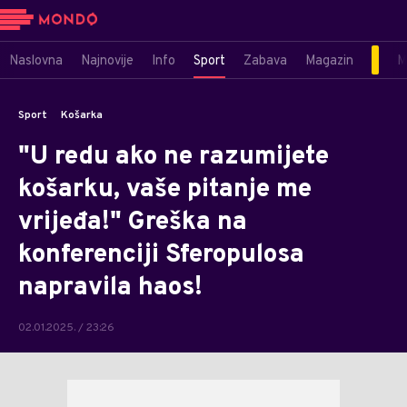
Naslovna
Najnovije
Info
Sport
Zabava
Magazin
M
Sport
Košarka
"U redu ako ne razumijete
košarku, vaše pitanje me
vrijeđa!" Greška na
konferenciji Sferopulosa
napravila haos!
02.01.2025. / 23:26