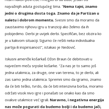
najvažnijih aduta gostujućeg tima. "
Nema tajni, znamo
jedni o drugima dosta toga. Znamo da je Partizan u
naletu i dobrom momentu.
Svesni smo da moramo da
zaustavimo njihovu igru u tranziciji ako želimo da ih
pobijedimo. Derbi je uvijek derbi. Specifičan, bez obzira ko
je u kakvom situaciji. Sigurno će rešiti neka individualna
partija ili inspirisanost", istakao je Nedović.
Iskusni američki košarkaš Džon Braun će debitovati u
najvećem meču srpske košarke. "Za nas je to samo još
jedna utakmica, za druge, one van terena, to je derbi, ali
zas samo jedna utakmica. Spremni smo da igramo, znamo
da će biti teško, tvrdo, da će biti intenzivna borba, moramo
održati visok nivo igre i ponašati se onako kao da smo
ovakve utakmice već igrali.
Naravno, i negativna energija
nas može pogurati da budemo bolji i da budemo jači,