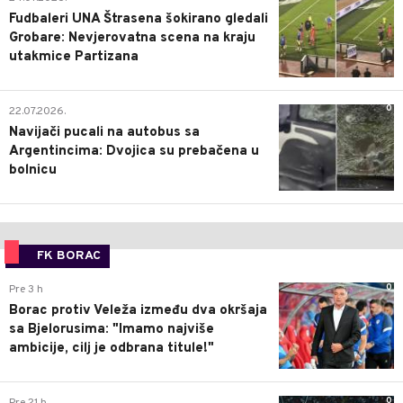
Fudbaleri UNA Štrasena šokirano gledali
Grobare: Nevjerovatna scena na kraju
utakmice Partizana
0
22.07.2026.
Navijači pucali na autobus sa
Argentincima: Dvojica su prebačena u
bolnicu
FK BORAC
0
Pre 3 h
Borac protiv Veleža između dva okršaja
sa Bjelorusima: "Imamo najviše
ambicije, cilj je odbrana titule!"
0