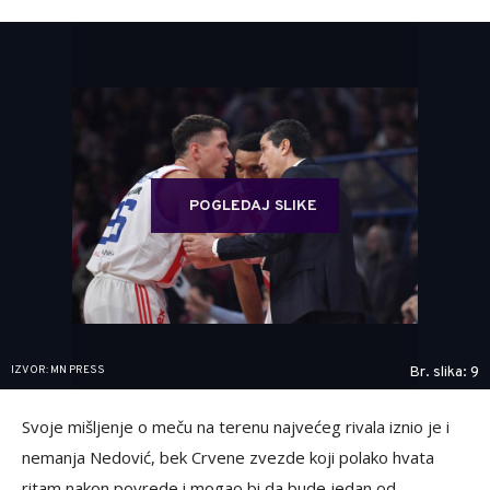
POGLEDAJ SLIKE
IZVOR: MN PRESS
Br. slika: 9
Svoje mišljenje o meču na terenu najvećeg rivala iznio je i
nemanja Nedović, bek Crvene zvezde koji polako hvata
ritam nakon povrede i mogao bi da bude jedan od