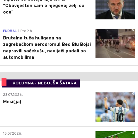
"Obaviješten sam o njegovoj želji da
ode"
0
FUDBAL
Pre 2 h
|
Brutalna tuča huligana na
zagrebačkom aerodromu! Bed Blu Bojsi
napravili sačekušu, navijači padali po
automobilima
KOLUMNA - NEBOJŠA ŠATARA
0
23.07.2026.
Mesi(ja)
2
15.07.2026.