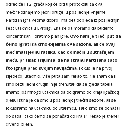
odrediće i 12 igrača koji će biti u protokolu za ovaj
meč: "Poznajemo jedni druge, u posljednje vrijeme
Partizan igra veoma dobro, ima pet pobjeda iz posljednjih
šest utakmica u Evroligi. Zna se da moramo da budemo
koncentrisani i pratimo plan igre.
Ovo nam je treći put da
ćemo igrati sa crno-bijelima ove sezone, ali će ovaj
meč imati jednu razliku. Kao domaćin u sutrašnjem
meču, pritisak trijumfa ide na stranu Partizana zato
što igraju pred svojim navijačima.
Fokus je na prvoj
sljedećoj utakmici. Više puta sam rekao to. Ne znam da li
smo blizu jedni drugih, nije trenutak da se gleda tabela.
Imamo još mnogo utakmica da odigramo do kraja ligaškog
djela. Istina je da smo u posljednjoj trećini sezone, ali se
fokusiramo na utakmicu po utakmicu. Tako smo se ponašali
do sada i tako ćemo se ponašati do kraja", rekao je trener
crveno-bijelih.