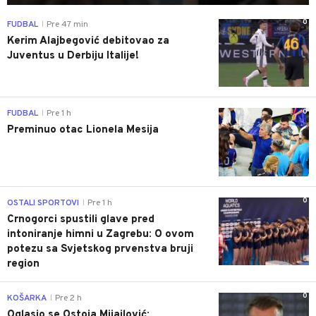
0
FUDBAL
Pre 47 min
|
Kerim Alajbegović debitovao za
Juventus u Derbiju Italije!
0
FUDBAL
Pre 1 h
|
Preminuo otac Lionela Mesija
0
OSTALI SPORTOVI
Pre 1 h
|
Crnogorci spustili glave pred
intoniranje himni u Zagrebu: O ovom
potezu sa Svjetskog prvenstva bruji
region
0
KOŠARKA
Pre 2 h
|
Oglasio se Ostoja Mijailović: