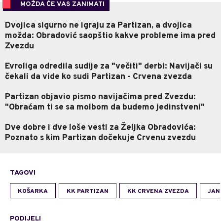
MOŽDA ĆE VAS ZANIMATI
Dvojica sigurno ne igraju za Partizan, a dvojica
možda: Obradović saopštio kakve probleme ima pred
Zvezdu
Evroliga odredila sudije za "večiti" derbi: Navijači su
čekali da vide ko sudi Partizan - Crvena zvezda
Partizan objavio pismo navijačima pred Zvezdu:
"Obraćam ti se sa molbom da budemo jedinstveni"
Dve dobre i dve loše vesti za Željka Obradovića:
Poznato s kim Partizan dočekuje Crvenu zvezdu
TAGOVI
KOŠARKA
KK PARTIZAN
KK CRVENA ZVEZDA
JAN
PODIJELI