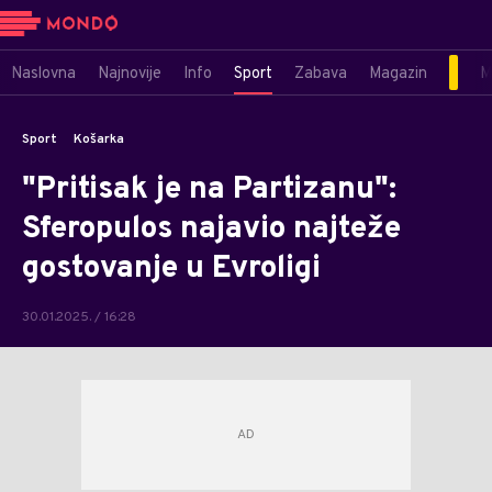
Naslovna
Najnovije
Info
Sport
Zabava
Magazin
M
Sport
Košarka
"Pritisak je na Partizanu":
Sferopulos najavio najteže
gostovanje u Evroligi
30.01.2025. / 16:28