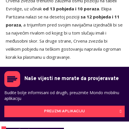
Crvena zvezda trenutno zauzima osmu poziciju na tabeli
Evrolige, uz učinak
od 13 pobjeda i 10 poraza
. Ekipa
Partizana nalazi se na desetoj poziciji
sa 12 pobjeda i 11
poraza
, a trijumfom pred svojim navijačima izjednačili bi se
sa najvećim rivalom od kojeg bi u tom slučaju imali i
međusobni skor. Sa druge strane, Crvena zvezda bi
velikom pobjedu na teškom gostovanju napravila ogroman
korak ka plasmanu u doigravanje.
Naše vijesti ne morate da provjeravate
Budite bolje informisani od drugih, preuzmite Mondo mobilnu
aplikaciju
PREUZMI APLIKACIJU