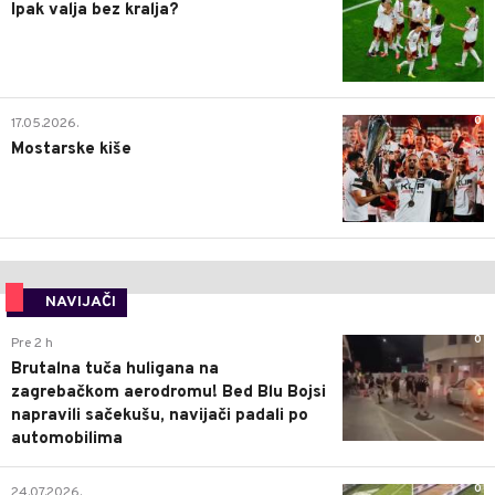
Ipak valja bez kralja?
0
17.05.2026.
Mostarske kiše
NAVIJAČI
0
Pre 2 h
Brutalna tuča huligana na
zagrebačkom aerodromu! Bed Blu Bojsi
napravili sačekušu, navijači padali po
automobilima
0
24.07.2026.