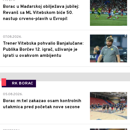
Pre 21 h
Borac u Mađarskoj obilježava jubilej:
Revanš sa ML Vitebskom biće 50.
nastup crveno-plavih u Evropi!
0
07.08.2026.
Trener Vitebska pohvalio Banjalučane:
Publika Borčev 12. igrač, uživanje je
igrati u ovakvom ambijentu
RK BORAC
0
05.08.2026.
Borac m:tel zakazao osam kontrolnih
utakmica pred početak nove sezone