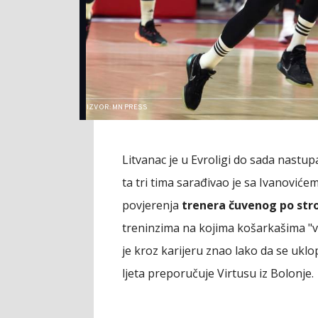
IZVOR: MN PRESS
Litvanac je u Evroligi do sada nastup
ta tri tima sarađivao je sa Ivanoviće
povjerenja
trenera čuvenog po st
treninzima na kojima košarkašima "vad
je kroz karijeru znao lako da se uklo
ljeta preporučuje Virtusu iz Bolonje.