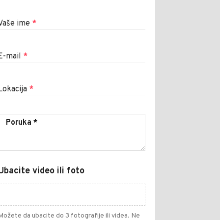
Vaše ime
*
E-mail
*
Lokacija
*
Ubacite video ili foto
Možete da ubacite do 3 fotografije ili videa. Ne