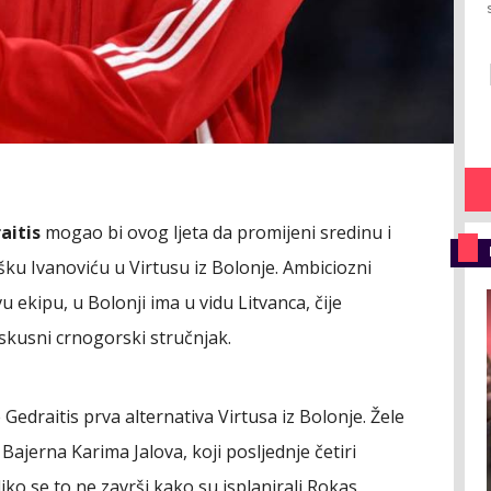
aitis
mogao bi ovog ljeta da promijeni sredinu i
ku Ivanoviću u Virtusu iz Bolonje. Ambiciozni
vu ekipu, u Bolonji ima u vidu Litvanca, čije
iskusni crnogorski stručnjak.
e Gedraitis prva alternativa Virtusa iz Bolonje. Žele
jerna Karima Jalova, koji posljednje četiri
iko se to ne završi kako su isplanirali Rokas