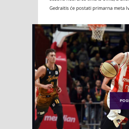
Gedraitis će postati primarna meta I
POG