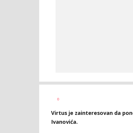
Bojan
AUTOR
0
Jakovljević
Virtus je zainteresovan da pon
Ivanovića.