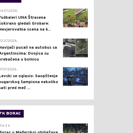
0
24.07.2026.
Fudbaleri UNA Štrasena
šokirano gledali Grobare:
Nevjerovatna scena na k...
0
22.07.2026.
Navijači pucali na autobus sa
Argentincima: Dvojica su
prebačena u bolnicu
1
07.07.2026.
Levski se oglasio: Saopštenje
bugarskog šampiona nekoliko
sati pred meč ...
FK BORAC
0
Pre 3 h
Borac u Mađarskoj obilježava