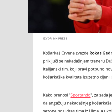
IZVOR: MN PRESS
Košarkaš Crvene zvezde
Rokas Gedr
priključi se nekadašnjem treneru Duš
italijanski tim, koji pravi potpuno no
košarkaške kvalitete izuzetno cijeni 
Kako prenosi "
Sportando
", za sada j
da angažuju nekadašnjeg košarkaša Ba
sezone nosi dres tima iz Ulma, a ukol