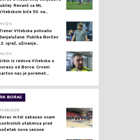
jubilej: Revanš sa ML
Vitebskom biće 50. na...
0
Pre 12 h
Trener Vitebska pohvalio
Banjalučane: Publika Borčev
12. igrač, uživanje...
0
Pre 13 h
Srbin iz redova Vitebska o
porazu od Borca: Crveni
karton nas je poremet...
RK BORAC
0
05.08.2026.
Borac m:tel zakazao osam
kontrolnih utakmica pred
početak nove sezone