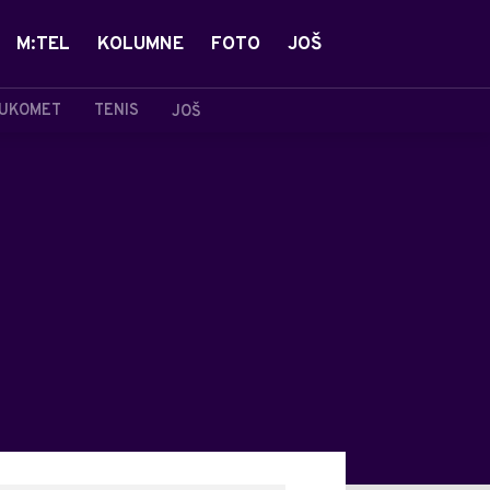
M:TEL
KOLUMNE
FOTO
JOŠ
UKOMET
TENIS
JOŠ