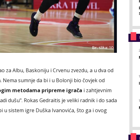
Br. slika: 10
ao za Albu, Baskoniju i Crvenu zvezdu, a u dva od
m. Nema sumnje da bi i u Bolonji bio čovjek od
rogim metodama pripreme igrača
i zahtjevnim
i dušu". Rokas Gedraitis je veliki radnik i do sada
pi u sistem igre Duška Ivanovića, što ga i ovog