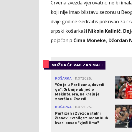
Crvena zvezda vjerovatno ne bi imal
koji nije imao blistavu sezonu u Beog
dvije godine Gedraitis pokrivao za cr
srpski košarkaši
Nikola Kalinić, De
pojačanja
Čima Moneke, Džordan N
MOŽDA ĆE VAS ZANIMATI
KOŠARKA
11.07.2025.
|
"On je u Partizanu, dovedi
ga": Grk nije ubijedio
Mekintajera, na kraju je
završio u Zvezdi
KOŠARKA
11.07.2025.
|
Partizan i Zvezda stalni
članovi Evrolige? Jedan klub
kvari posao "vječitima"