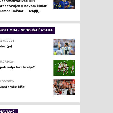
Reprezentativac BiH
predstavljen u novom klubu:
Samed Baždar u Belgiji, ...
KOLUMNA - NEBOJŠA ŠATARA
0
23.07.2026.
Mesi(ja)
2
15.07.2026.
Ipak valja bez kralja?
0
17.05.2026.
Mostarske kiše
NAVIJAČI