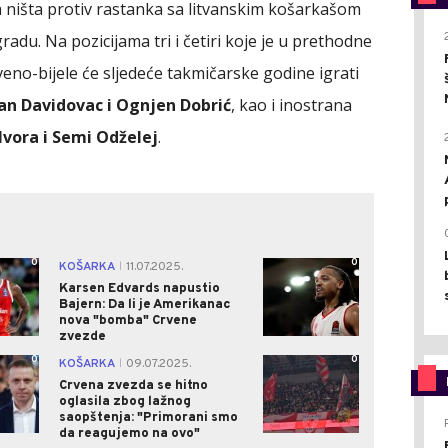
a ništa protiv rastanka sa litvanskim košarkašom
radu. Na pozicijama tri i četiri koje je u prethodne
veno-bijele će sljedeće takmičarske godine igrati
jan Davidovac i Ognjen Dobrić
, kao i inostrana
vora i Semi Odželej
.
0
0
KOŠARKA
11.07.2025.
|
Karsen Edvards napustio
Bajern: Da li je Amerikanac
nova "bomba" Crvene
zvezde
0
0
KOŠARKA
09.07.2025.
|
Crvena zvezda se hitno
oglasila zbog lažnog
saopštenja: "Primorani smo
da reagujemo na ovo"