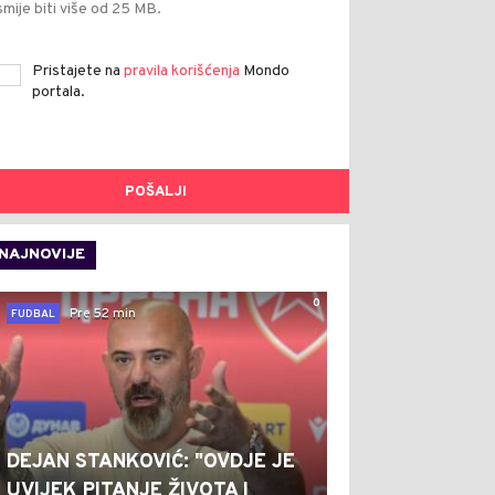
smije biti više od 25 MB.
Pristajete na
pravila korišćenja
Mondo
portala.
POŠALJI
NAJNOVIJE
0
Pre 52 min
FUDBAL
DEJAN STANKOVIĆ: "OVDJE JE
UVIJEK PITANJE ŽIVOTA I