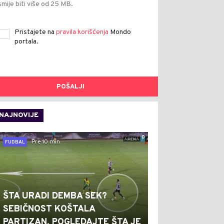
smije biti više od 25 MB.
Pristajete na
pravila korišćenja
Mondo
portala.
POŠALJI
NAJNOVIJE
0
Pre 10 min
FUDBAL
ŠTA URADI DEMBA SEK?
SEBIČNOST KOŠTALA
PARTIZAN, POGLEDAJTE ŠTA JE