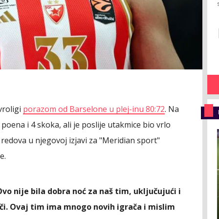
vroligi
porazom od Barselone u plej-inu 80:72
. Na
ena i 4 skoka, ali je poslije utakmice bio vrlo
redova u njegovoj izjavi za "Meridian sport"
e.
 nije bila dobra noć za naš tim, uključujući i
uči. Ovaj tim ima mnogo novih igrača i mislim