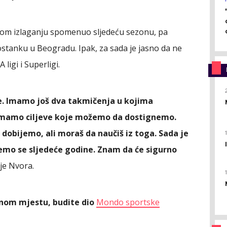
vom izlaganju spomenuo sljedeću sezonu, pa
 ostanku u Beogradu. Ipak, za sada je jasno da ne
A ligi i Superligi.
ije. Imamo još dva takmičenja u kojima
 imamo ciljeve koje možemo da dostignemo.
a dobijemo, ali moraš da naučiš iz toga. Sada je
emo se sljedeće godine. Znam da će sigurno
 je Nvora.
ednom mjestu, budite dio
Mondo sportske