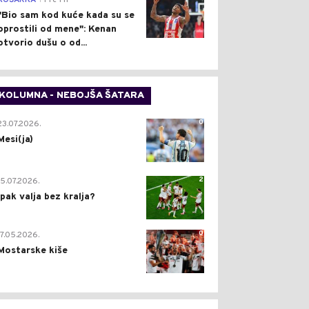
KOŠARKA
Pre 1 h
"Bio sam kod kuće kada su se
oprostili od mene": Kenan
otvorio dušu o od...
KOLUMNA - NEBOJŠA ŠATARA
0
23.07.2026.
Mesi(ja)
2
15.07.2026.
Ipak valja bez kralja?
0
17.05.2026.
Mostarske kiše