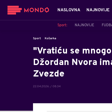
NASLOVNA
NAJNOVIJE
Sport:
NAJNOVIJE
FUDB
Sport
Košarka
"Vratiću se mnogo 
Džordan Nvora ima
Zvezde
22.04.2026. / 08:34