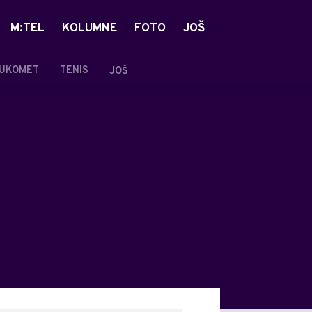
M:TEL
KOLUMNE
FOTO
JOŠ
UKOMET
TENIS
JOŠ