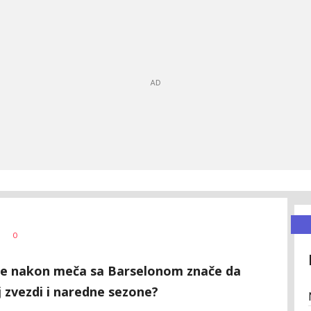
0
ore nakon meča sa Barselonom znače da
j zvezdi i naredne sezone?