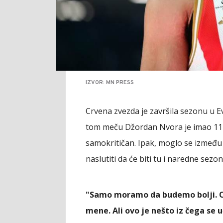
IZVOR: MN PRESS
Crvena zvezda je završila sezonu u E
tom meču Džordan Nvora je imao 11 po
samokritičan. Ipak, moglo se između 
naslutiti da će biti tu i naredne sezon
"Samo moramo da budemo bolji. Ovo
mene. Ali ovo je nešto iz čega se 