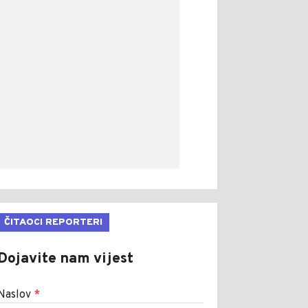
ČITAOCI REPORTERI
Dojavite nam vijest
Naslov
*