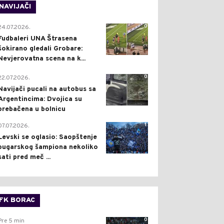
NAVIJAČI
0
24.07.2026.
Fudbaleri UNA Štrasena
šokirano gledali Grobare:
Nevjerovatna scena na k...
0
22.07.2026.
Navijači pucali na autobus sa
Argentincima: Dvojica su
prebačena u bolnicu
1
07.07.2026.
Levski se oglasio: Saopštenje
bugarskog šampiona nekoliko
sati pred meč ...
FK BORAC
0
Pre 5 min