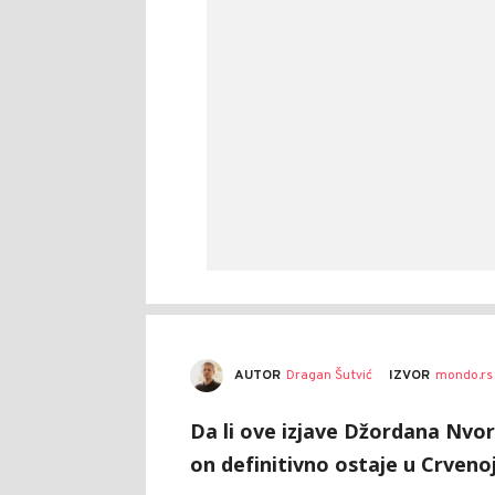
AUTOR
Dragan Šutvić
IZVOR
mondo.rs
Da li ove izjave Džordana Nv
on definitivno ostaje u Crveno