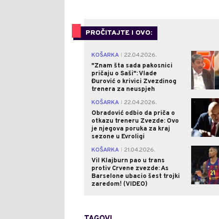
PROČITAJTE I OVO:
KOŠARKA
22.04.2026.
|
"Znam šta sada pakosnici
pričaju o Saši": Vlade
Đurović o krivici Zvezdinog
trenera za neuspjeh
KOŠARKA
22.04.2026.
|
Obradović odbio da priča o
otkazu treneru Zvezde: Ovo
je njegova poruka za kraj
sezone u Evroligi
KOŠARKA
21.04.2026.
|
Vil Klajburn pao u trans
protiv Crvene zvezde: As
Barselone ubacio šest trojki
zaredom! (VIDEO)
TAGOVI