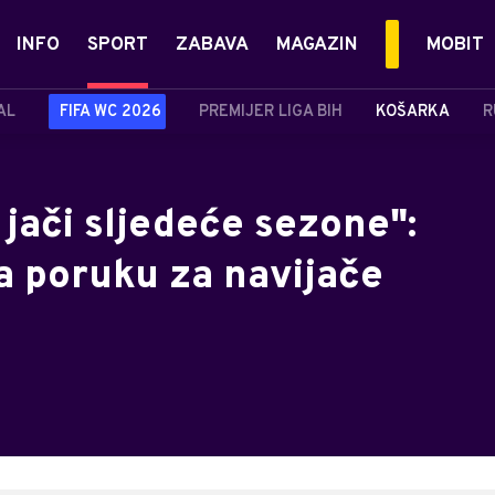
INFO
SPORT
ZABAVA
MAGAZIN
MOBIT
AL
FIFA WC 2026
PREMIJER LIGA BIH
KOŠARKA
R
jači sljedeće sezone":
 poruku za navijače