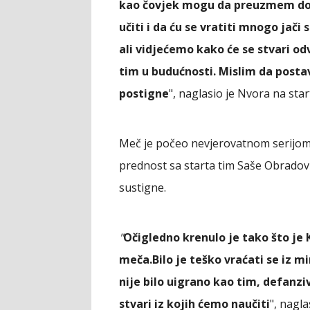
kao čovjek mogu da preuzmem dost
učiti i da ću se vratiti mnogo jači
ali vidjećemo kako će se stvari odv
tim u budućnosti. Mislim da post
postigne
", naglasio je Nvora na sta
Meč je počeo nevjerovatnom serijo
prednost sa starta tim Saše Obrado
sustigne.
"
Očigledno krenulo je tako što je 
meča.
Bilo je teško vraćati se iz 
nije bilo uigrano kao tim, defanzi
stvari iz kojih ćemo naučiti
", nagl