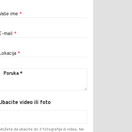
Vaše ime
*
E-mail
*
Lokacija
*
Ubacite video ili foto
Možete da ubacite do 3 fotografije ili videa. Ne