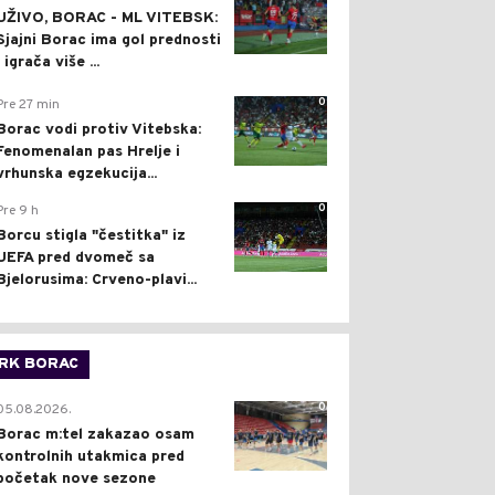
UŽIVO, BORAC - ML VITEBSK:
Sjajni Borac ima gol prednosti
i igrača više ...
0
Pre 27 min
Borac vodi protiv Vitebska:
Fenomenalan pas Hrelje i
vrhunska egzekucija...
0
Pre 9 h
Borcu stigla "čestitka" iz
UEFA pred dvomeč sa
Bjelorusima: Crveno-plavi...
RK BORAC
0
05.08.2026.
Borac m:tel zakazao osam
kontrolnih utakmica pred
početak nove sezone