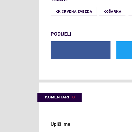
KK CRVENA ZVEZDA
KOŠARKA
PODIJELI
KOMENTARI
0
Upiši ime