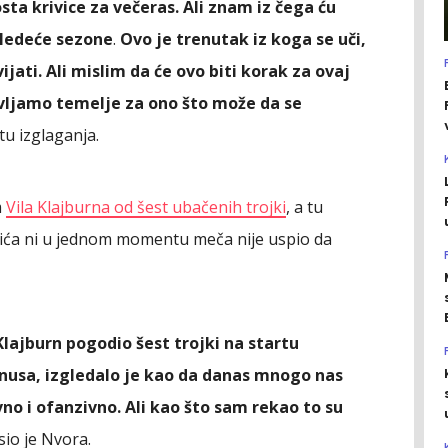
a krivice za večeras. Ali znam iz čega ću
 sledeće sezone
.
Ovo je trenutak iz koga se uči,
ijati. Ali mislim da će ovo biti korak za ovaj
avljamo temelje za ono što može da se
rtu izglaganja.
m
Vila Klajburna od šest ubačenih trojki
, a tu
vića ni u jednom momentu meča nije uspio da
Klajburn pogodio šest trojki na startu
minusa, izgledalo je kao da danas mnogo nas
vno i ofanzivno. Ali kao što sam rekao to su
asio je Nvora.