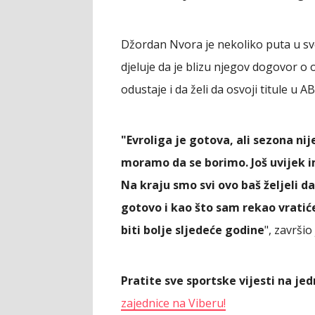
Džordan Nvora je nekoliko puta u s
djeluje da je blizu njegov dogovor o
odustaje i da želi da osvoji titule u AB
"Evroliga je gotova, ali sezona n
moramo da se borimo. Još uvijek
Na kraju smo svi ovo baš željeli d
gotovo i kao što sam rekao vratić
biti bolje sljedeće godine
", završio
Pratite sve sportske vijesti na j
zajednice na Viberu!