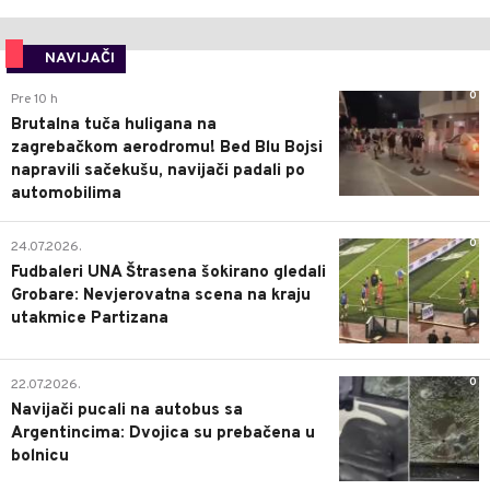
NAVIJAČI
0
Pre 10 h
Brutalna tuča huligana na
zagrebačkom aerodromu! Bed Blu Bojsi
napravili sačekušu, navijači padali po
automobilima
0
24.07.2026.
Fudbaleri UNA Štrasena šokirano gledali
Grobare: Nevjerovatna scena na kraju
utakmice Partizana
0
22.07.2026.
Navijači pucali na autobus sa
Argentincima: Dvojica su prebačena u
bolnicu