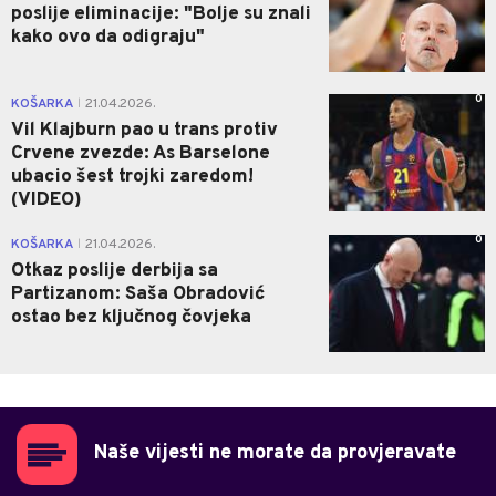
poslije eliminacije: "Bolje su znali
kako ovo da odigraju"
0
KOŠARKA
21.04.2026.
|
Vil Klajburn pao u trans protiv
Crvene zvezde: As Barselone
ubacio šest trojki zaredom!
(VIDEO)
0
KOŠARKA
21.04.2026.
|
Otkaz poslije derbija sa
Partizanom: Saša Obradović
ostao bez ključnog čovjeka
Naše vijesti ne morate da provjeravate