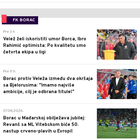
FK BORAC
0
Pre 3 h
Velež želi iskoristiti umor Borca, Ibro
Rahimić optimista: Po kvalitetu smo
četvrta ekipa u ligi
0
Pre 11 h
Borac protiv Veleža između dva okršaja
sa Bjelorusima: "Imamo najviše
ambicije, cilj je odbrana titule!"
0
07.08.2026.
Borac u Mađarskoj obilježava jubilej:
Revanš sa ML Vitebskom biće 50.
nastup crveno-plavih u Evropi!