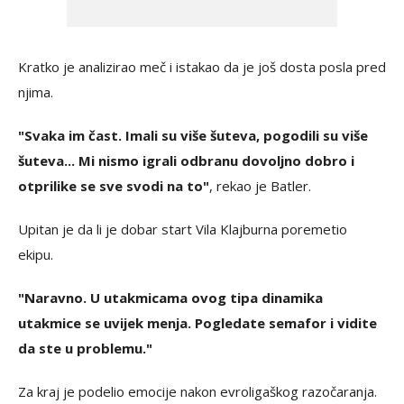
Kratko je analizirao meč i istakao da je još dosta posla pred
njima.
"Svaka im čast. Imali su više šuteva, pogodili su više
šuteva... Mi nismo igrali odbranu dovoljno dobro i
otprilike se sve svodi na to"
, rekao je Batler.
Upitan je da li je dobar start Vila Klajburna poremetio
ekipu.
"Naravno. U utakmicama ovog tipa dinamika
utakmice se uvijek menja. Pogledate semafor i vidite
da ste u problemu."
Za kraj je podelio emocije nakon evroligaškog razočaranja.