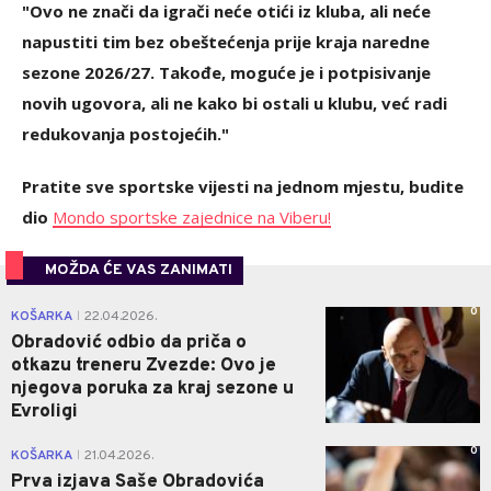
"Ovo ne znači da igrači neće otići iz kluba, ali neće
napustiti tim bez obeštećenja prije kraja naredne
sezone 2026/27. Takođe, moguće je i potpisivanje
novih ugovora, ali ne kako bi ostali u klubu, već radi
redukovanja postojećih."
Pratite sve sportske vijesti na jednom mjestu, budite
dio
Mondo sportske zajednice na Viberu!
MOŽDA ĆE VAS ZANIMATI
0
KOŠARKA
22.04.2026.
|
Obradović odbio da priča o
otkazu treneru Zvezde: Ovo je
njegova poruka za kraj sezone u
Evroligi
0
KOŠARKA
21.04.2026.
|
Prva izjava Saše Obradovića