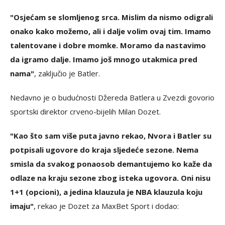
"Osjećam se slomljenog srca. Mislim da nismo odigrali
onako kako možemo, ali i dalje volim ovaj tim. Imamo
talentovane i dobre momke. Moramo da nastavimo
da igramo dalje. Imamo još mnogo utakmica pred
nama"
, zaključio je Batler.
Nedavno je o budućnosti Džereda Batlera u Zvezdi govorio
sportski direktor crveno-bijelih Milan Dozet.
"Kao što sam više puta javno rekao, Nvora i Batler su
potpisali ugovore do kraja sljedeće sezone. Nema
smisla da svakog ponaosob demantujemo ko kaže da
odlaze na kraju sezone zbog isteka ugovora. Oni nisu
1+1 (opcioni), a jedina klauzula je NBA klauzula koju
imaju"
, rekao je Dozet za MaxBet Sport i dodao: