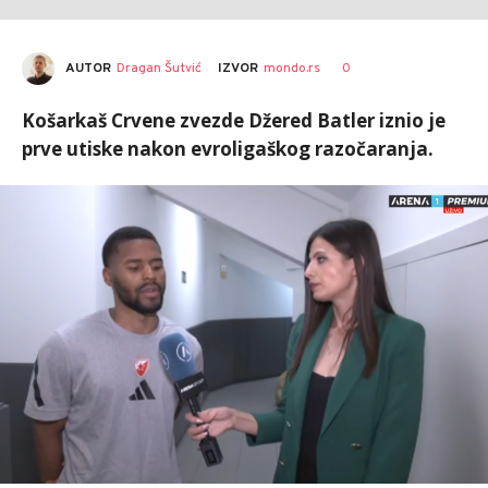
AUTOR
Dragan Šutvić
0
IZVOR
mondo.rs
Košarkaš Crvene zvezde Džered Batler iznio je
prve utiske nakon evroligaškog razočaranja.