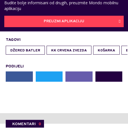
Budite bolje informisani od drugih, preuzmite Mondo mobilnu
aplikaciju
PREUZMI APLIKACIJU
TAGOVI
DŽERED BATLER
KK CRVENA ZVEZDA
KOŠARKA
PODIJELI
KOMENTARI
0