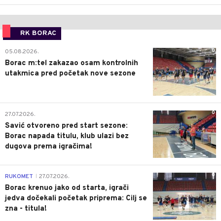
RK BORAC
0
05.08.2026.
Borac m:tel zakazao osam kontrolnih
utakmica pred početak nove sezone
0
27.07.2026.
Savić otvoreno pred start sezone:
Borac napada titulu, klub ulazi bez
dugova prema igračima!
0
RUKOMET
27.07.2026.
|
Borac krenuo jako od starta, igrači
jedva dočekali početak priprema: Cilj se
zna - titula!