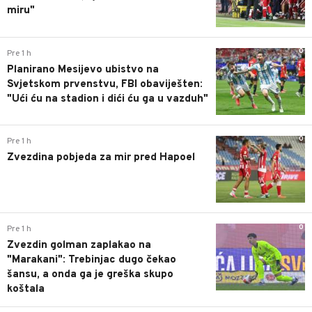
miru"
0
Pre 1 h
Planirano Mesijevo ubistvo na
Svjetskom prvenstvu, FBI obaviješten:
"Ući ću na stadion i dići ću ga u vazduh"
0
Pre 1 h
Zvezdina pobjeda za mir pred Hapoel
0
Pre 1 h
Zvezdin golman zaplakao na
"Marakani": Trebinjac dugo čekao
šansu, a onda ga je greška skupo
koštala