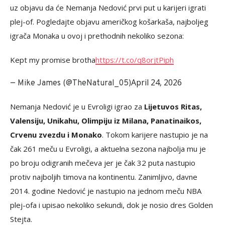
uz objavu da će Nemanja Nedović prvi put u karijeri igrati
plej-of. Pogledajte objavu američkog košarkaša, najboljeg
igrača Monaka u ovoj i prethodnih nekoliko sezona:
Kept my promise brotha
https://t.co/q8orjtPiph
April 24, 2026
— Mike James (@TheNatural_05)
Nemanja Nedović je u Evroligi igrao za
Lijetuvos Ritas,
Valensiju, Unikahu, Olimpiju iz Milana, Panatinaikos,
Crvenu zvezdu i Monako
. Tokom karijere nastupio je na
čak 261 meču u Evroligi, a aktuelna sezona najbolja mu je
po broju odigranih mečeva jer je čak 32 puta nastupio
protiv najboljih timova na kontinentu. Zanimljivo, davne
2014. godine Nedović je nastupio na jednom meču NBA
plej-ofa i upisao nekoliko sekundi, dok je nosio dres Golden
Stejta.