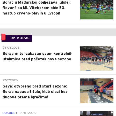
Borac u Mađarskoj obilježava jubilej:
Revanš sa ML Vitebskom biće 50.
nastup crveno-plavih u Evropi!
RK BORAC
0
05.08.2026.
Borac m:tel zakazao osam kontrolnih
utakmica pred početak nove sezone
0
27.07.2026.
Savić otvoreno pred start sezone:
Borac napada titulu, klub ulazi bez
dugova prema igračima!
0
RUKOMET
27.07.2026.
|