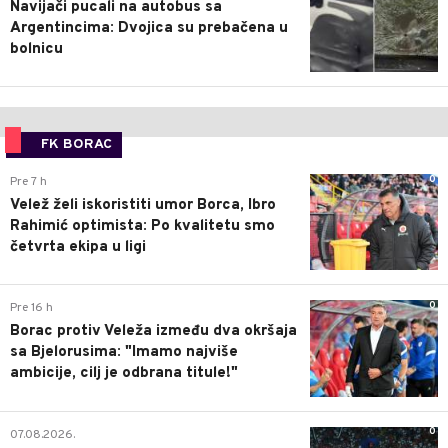
Navijači pucali na autobus sa
Argentincima: Dvojica su prebačena u
bolnicu
FK BORAC
0
Pre 7 h
Velež želi iskoristiti umor Borca, Ibro
Rahimić optimista: Po kvalitetu smo
četvrta ekipa u ligi
0
Pre 16 h
Borac protiv Veleža između dva okršaja
sa Bjelorusima: "Imamo najviše
ambicije, cilj je odbrana titule!"
0
07.08.2026.