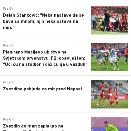
0
Pre 5 h
Dejan Stanković: "Neka nastave da se
bave sa mnom, njih neka ostave na
miru"
0
Pre 5 h
Planirano Mesijevo ubistvo na
Svjetskom prvenstvu, FBI obaviješten:
"Ući ću na stadion i dići ću ga u vazduh"
0
Pre 6 h
Zvezdina pobjeda za mir pred Hapoel
0
Pre 6 h
Zvezdin golman zaplakao na