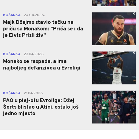
0
KOŠARKA
24.04.2026.
|
Majk Džejms stavio tačku na
priču sa Monakom: "Priča se i da
je Elvis Prisli živ"
0
KOŠARKA
23.04.2026.
|
Monako se raspada, a ima
najboljeg defanzivca u Evroligi
0
KOŠARKA
21.04.2026.
|
PAO u plej-ofu Evrolige: Džej
Šorts blistao u Atini, ostalo još
jedno mjesto