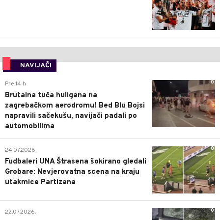
NAVIJAČI
0
Pre 14 h
Brutalna tuča huligana na
zagrebačkom aerodromu! Bed Blu Bojsi
napravili sačekušu, navijači padali po
automobilima
0
24.07.2026.
Fudbaleri UNA Štrasena šokirano gledali
Grobare: Nevjerovatna scena na kraju
utakmice Partizana
0
22.07.2026.