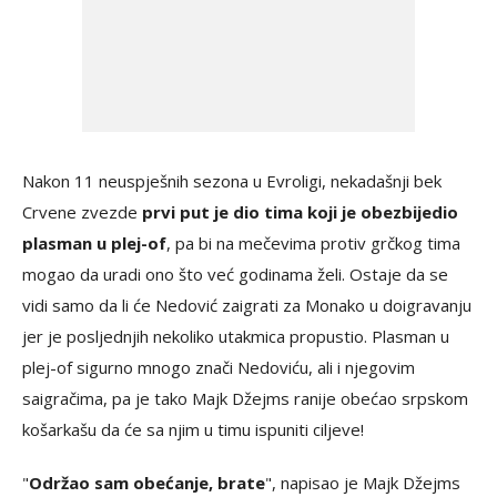
Nakon 11 neuspješnih sezona u Evroligi, nekadašnji bek
Crvene zvezde
prvi put je dio tima koji je obezbijedio
plasman u plej-of
, pa bi na mečevima protiv grčkog tima
mogao da uradi ono što već godinama želi. Ostaje da se
vidi samo da li će Nedović zaigrati za Monako u doigravanju
jer je posljednjih nekoliko utakmica propustio. Plasman u
plej-of sigurno mnogo znači Nedoviću, ali i njegovim
saigračima, pa je tako Majk Džejms ranije obećao srpskom
košarkašu da će sa njim u timu ispuniti ciljeve!
"
Održao sam obećanje, brate
", napisao je Majk Džejms