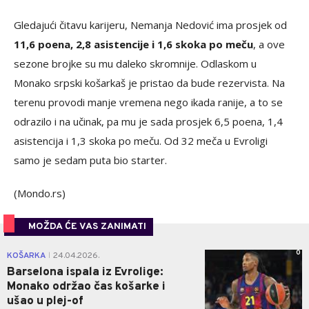
Gledajući čitavu karijeru, Nemanja Nedović ima prosjek od
11,6 poena, 2,8 asistencije i 1,6 skoka po meču
, a ove
sezone brojke su mu daleko skromnije. Odlaskom u
Monako srpski košarkaš je pristao da bude rezervista. Na
terenu provodi manje vremena nego ikada ranije, a to se
odrazilo i na učinak, pa mu je sada prosjek 6,5 poena, 1,4
asistencija i 1,3 skoka po meču. Od 32 meča u Evroligi
samo je sedam puta bio starter.
(Mondo.rs)
MOŽDA ĆE VAS ZANIMATI
0
KOŠARKA
24.04.2026.
|
Barselona ispala iz Evrolige:
Monako održao čas košarke i
ušao u plej-of