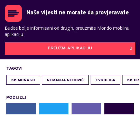
Naše vijesti ne morate da provjeravate
Budite bolje informisani od drugih, preuzmite Mondo mobilnu
aplikaciju
PREUZMI APLIKACIJU
TAGOVI
KK MONAKO
NEMANJA NEDOVIĆ
EVROLIGA
KK CR
PODIJELI