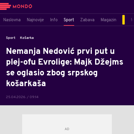
Naslovna
Najnovije
Info
Sport
Zabava
Magazin
M
Sport
Košarka
Nemanja Nedović prvi put u
plej-ofu Evrolige: Majk Džejms
se oglasio zbog srpskog
košarkaša
25.04.2026. / 09:14