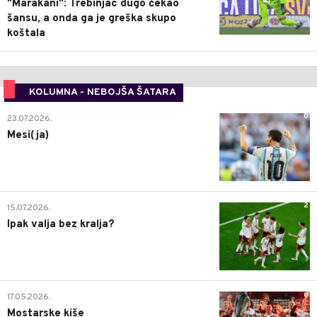
"Marakani": Trebinjac dugo čekao
šansu, a onda ga je greška skupo
koštala
KOLUMNA - NEBOJŠA ŠATARA
0
23.07.2026.
Mesi(ja)
2
15.07.2026.
Ipak valja bez kralja?
0
17.05.2026.
Mostarske kiše