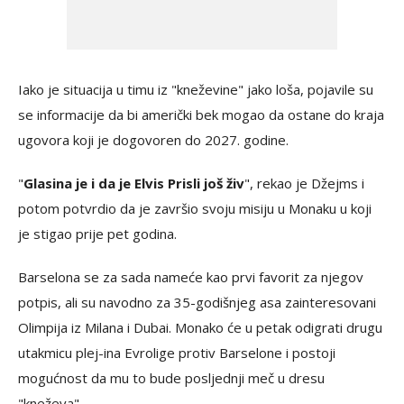
Iako je situacija u timu iz "kneževine" jako loša, pojavile su
se informacije da bi američki bek mogao da ostane do kraja
ugovora koji je dogovoren do 2027. godine.
"
Glasina je i da je Elvis Prisli još živ
", rekao je Džejms i
potom potvrdio da je završio svoju misiju u Monaku u koji
je stigao prije pet godina.
Barselona se za sada nameće kao prvi favorit za njegov
potpis, ali su navodno za 35-godišnjeg asa zainteresovani
Olimpija iz Milana i Dubai. Monako će u petak odigrati drugu
utakmicu plej-ina Evrolige protiv Barselone i postoji
mogućnost da mu to bude posljednji meč u dresu
"kneževa".