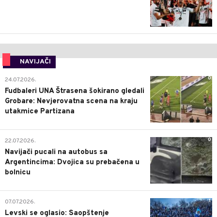
NAVIJAČI
0
24.07.2026.
Fudbaleri UNA Štrasena šokirano gledali
Grobare: Nevjerovatna scena na kraju
utakmice Partizana
0
22.07.2026.
Navijači pucali na autobus sa
Argentincima: Dvojica su prebačena u
bolnicu
1
07.07.2026.
Levski se oglasio: Saopštenje