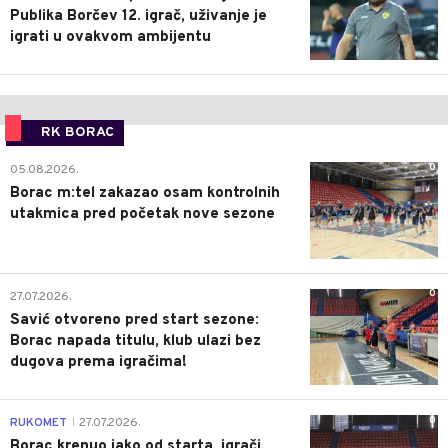
Publika Borčev 12. igrač, uživanje je
igrati u ovakvom ambijentu
RK BORAC
0
05.08.2026.
Borac m:tel zakazao osam kontrolnih
utakmica pred početak nove sezone
0
27.07.2026.
Savić otvoreno pred start sezone:
Borac napada titulu, klub ulazi bez
dugova prema igračima!
0
RUKOMET
27.07.2026.
|
Borac krenuo jako od starta, igrači