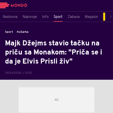
Naslovna
Najnovije
Info
Sport
Zabava
Magazin
M
Sport
Košarka
Majk Džejms stavio tačku na
priču sa Monakom: "Priča se i
da je Elvis Prisli živ"
24.04.2026. / 13:52