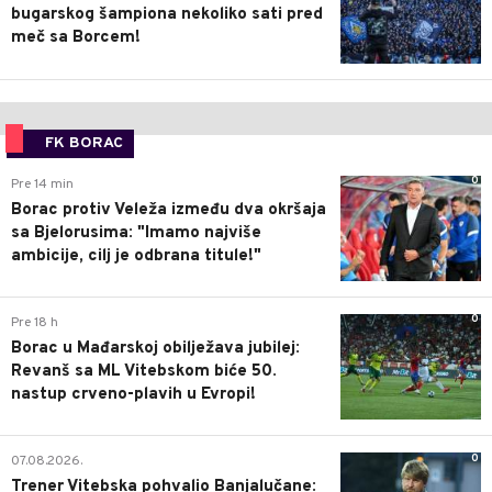
bugarskog šampiona nekoliko sati pred
meč sa Borcem!
FK BORAC
0
Pre 14 min
Borac protiv Veleža između dva okršaja
sa Bjelorusima: "Imamo najviše
ambicije, cilj je odbrana titule!"
0
Pre 18 h
Borac u Mađarskoj obilježava jubilej:
Revanš sa ML Vitebskom biće 50.
nastup crveno-plavih u Evropi!
0
07.08.2026.
Trener Vitebska pohvalio Banjalučane: