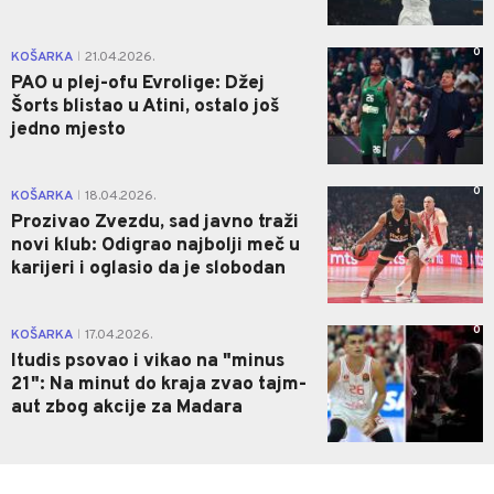
0
KOŠARKA
21.04.2026.
|
PAO u plej-ofu Evrolige: Džej
Šorts blistao u Atini, ostalo još
jedno mjesto
0
KOŠARKA
18.04.2026.
|
Prozivao Zvezdu, sad javno traži
novi klub: Odigrao najbolji meč u
karijeri i oglasio da je slobodan
0
KOŠARKA
17.04.2026.
|
Itudis psovao i vikao na "minus
21": Na minut do kraja zvao tajm-
aut zbog akcije za Madara