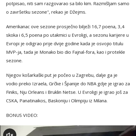
potpisao, niti sam razgovarao sa bilo kim. Razmišljam samo
o završetku sezone", rekao je Džejms.
Amerikanac ove sezone prosječno bilježi 16,7 poena, 3,4
skoka i 6,5 poena po utakmici u Evroligi, a sezonu karijere u
Evropi je odigrao prije dvije godine kada je osvojio titulu
MVP-ja, tada je Monako bio dio Fajnal-fora, kao i protekle
sezone.
Njegov košarkaški put je počeo u Zagrebu, dalje ga je
vodio preko Izraela, Grčke i Španije do NBA gdje je igrao za
Finiks, Nju Orleans i Bruklin Netse. U Evroligi je igrao još za
CSKA, Panatinaikos, Baskoniju i Olimpiju iz Milana.
BONUS VIDEO:
zvuk