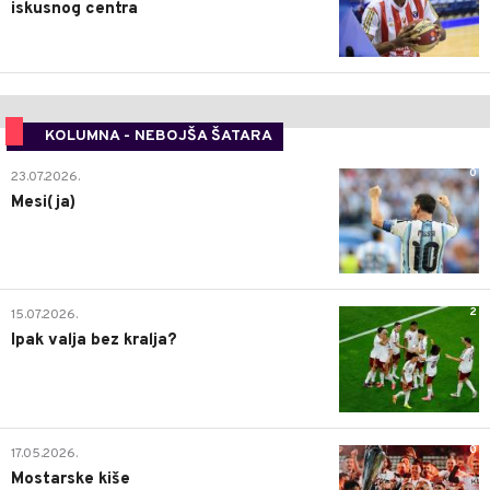
iskusnog centra
KOLUMNA - NEBOJŠA ŠATARA
0
23.07.2026.
Mesi(ja)
2
15.07.2026.
Ipak valja bez kralja?
0
17.05.2026.
Mostarske kiše