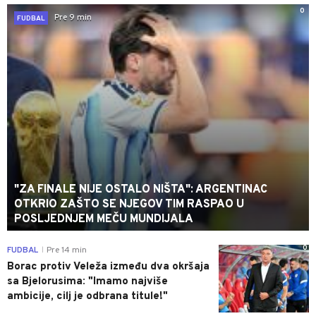
0
Pre 9 min
FUDBAL
"ZA FINALE NIJE OSTALO NIŠTA": ARGENTINAC
OTKRIO ZAŠTO SE NJEGOV TIM RASPAO U
POSLJEDNJEM MEČU MUNDIJALA
0
FUDBAL
Pre 14 min
|
Borac protiv Veleža između dva okršaja
sa Bjelorusima: "Imamo najviše
ambicije, cilj je odbrana titule!"