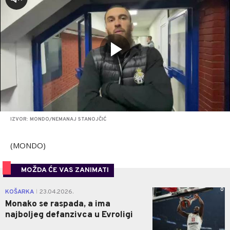
IZVOR: MONDO/NEMANAJ STANOJČIĆ
(MONDO)
MOŽDA ĆE VAS ZANIMATI
0
KOŠARKA
23.04.2026.
|
Monako se raspada, a ima
najboljeg defanzivca u Evroligi