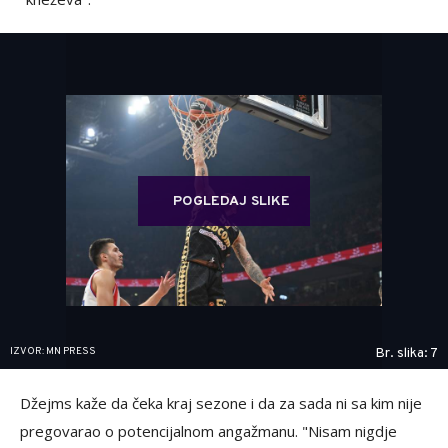
POGLEDAJ SLIKE
IZVOR: MN PRESS
Br. slika: 7
Džejms kaže da čeka kraj sezone i da za sada ni sa kim nije
pregovarao o potencijalnom angažmanu. "Nisam nigdje