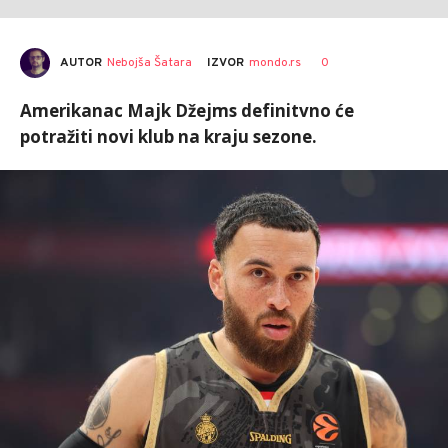
AUTOR
Nebojša Šatara
0
IZVOR
mondo.rs
Amerikanac Majk Džejms definitvno će
potražiti novi klub na kraju sezone.