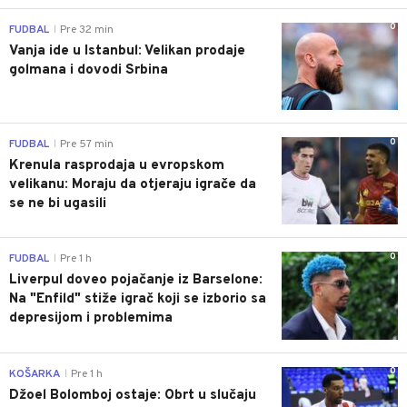
0
FUDBAL
Pre 32 min
|
Vanja ide u Istanbul: Velikan prodaje
golmana i dovodi Srbina
0
FUDBAL
Pre 57 min
|
Krenula rasprodaja u evropskom
velikanu: Moraju da otjeraju igrače da
se ne bi ugasili
0
FUDBAL
Pre 1 h
|
Liverpul doveo pojačanje iz Barselone:
Na "Enfild" stiže igrač koji se izborio sa
depresijom i problemima
0
KOŠARKA
Pre 1 h
|
Džoel Bolomboj ostaje: Obrt u slučaju