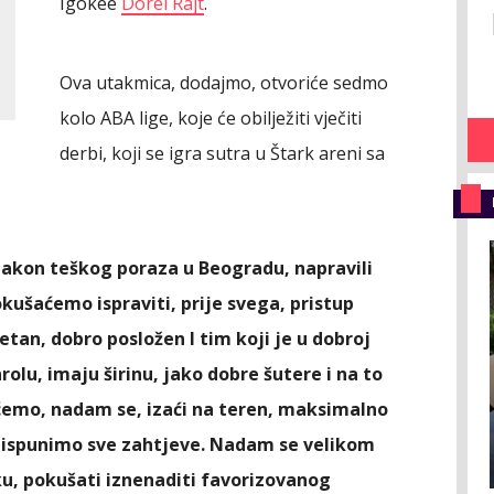
Igokee
Dorel Rajt
.
Ova utakmica, dodajmo, otvoriće sedmo
kolo ABA lige, koje će obilježiti vječiti
derbi, koji se igra sutra u Štark areni sa
nakon teškog poraza u Beogradu, napravili
okušaćemo ispraviti, prije svega, pristup
etan, dobro posložen I tim koji je u dobroj
rolu, imaju širinu, jako dobre šutere i na to
ćemo, nadam se, izaći na teren, maksimalno
 ispunimo sve zahtjeve. Nadam se velikom
ku, pokušati iznenaditi favorizovanog