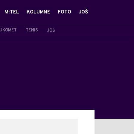
M:TEL
KOLUMNE
FOTO
JOŠ
UKOMET
TENIS
JOŠ