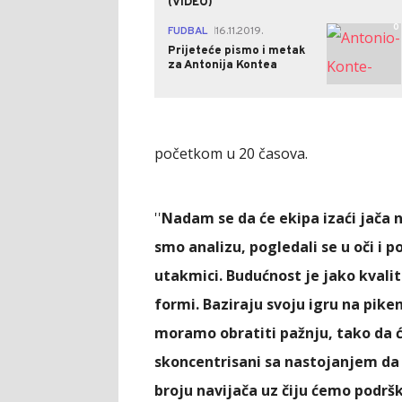
(VIDEO)
0
FUDBAL
16.11.2019.
|
Prijeteće pismo i metak
za Antonija Kontea
početkom u 20 časova.
''
Nadam se da će ekipa izaći jača 
smo analizu, pogledali se u oči i p
utakmici. Budućnost je jako kvalit
formi. Baziraju svoju igru na piken
moramo obratiti pažnju, tako da 
skoncentrisani sa nastojanjem da
broju navijača uz čiju ćemo podrš