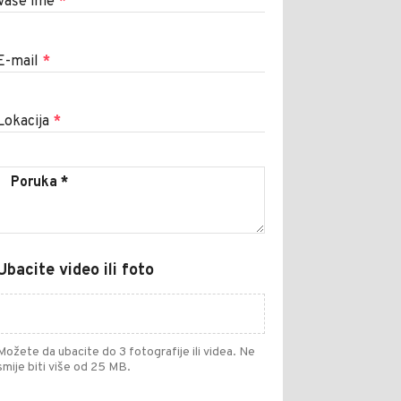
Vaše ime
*
E-mail
*
Lokacija
*
Ubacite video ili foto
Možete da ubacite do 3 fotografije ili videa. Ne
smije biti više od 25 MB.