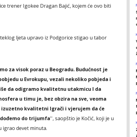
mice trener Igokee Dragan Bajić, kojem će ovo biti
oteklog ljeta upravo iz Podgorice stigao u tabor
pimo za visok poraz u Beogradu. Budućnost je
u pobjedu u Evrokupu, vezali nekoliko pobjeda i
 više da odigramo kvalitetnu utakmicu I da
osfera u timu je, bez obzira na sve, veoma
 izuzetno kvalitetni Igrači i vjerujem da će
a dođemo do trijumfa
'', saopštio je Kočić, koji je u
 igrao devet minuta.