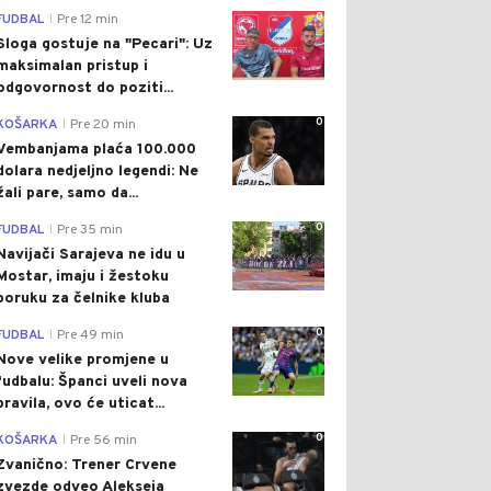
0
FUDBAL
Pre 12 min
|
Sloga gostuje na "Pecari": Uz
maksimalan pristup i
odgovornost do poziti...
0
KOŠARKA
Pre 20 min
|
Vembanjama plaća 100.000
dolara nedjeljno legendi: Ne
žali pare, samo da...
0
FUDBAL
Pre 35 min
|
Navijači Sarajeva ne idu u
Mostar, imaju i žestoku
poruku za čelnike kluba
0
FUDBAL
Pre 49 min
|
Nove velike promjene u
fudbalu: Španci uveli nova
pravila, ovo će uticat...
0
KOŠARKA
Pre 56 min
|
Zvanično: Trener Crvene
zvezde odveo Alekseja