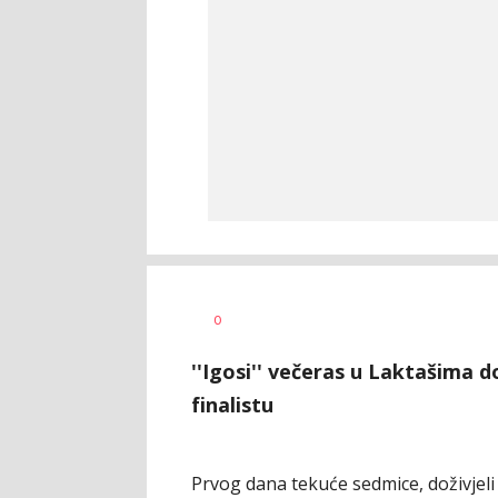
0
''Igosi'' večeras u Laktašima 
finalistu
Prvog dana tekuće sedmice, doživjel