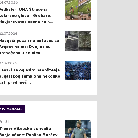
0
24.07.2026.
Fudbaleri UNA Štrasena
šokirano gledali Grobare:
Nevjerovatna scena na k...
0
22.07.2026.
Navijači pucali na autobus sa
Argentincima: Dvojica su
prebačena u bolnicu
1
07.07.2026.
Levski se oglasio: Saopštenje
bugarskog šampiona nekoliko
sati pred meč ...
FK BORAC
0
Pre 3 h
Trener Vitebska pohvalio
Banjalučane: Publika Borčev