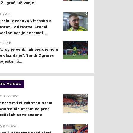
12. igrač, uživanje...
0
Pre 4 h
Srbin iz redova Vitebska o
porazu od Borca: Crveni
karton nas je poremet...
0
Pre 12 h
"Ulog je veliki, ali vjerujemo u
prolaz dalje": Sandi Ogrinec
svjestan š...
RK BORAC
0
05.08.2026.
Borac m:tel zakazao osam
kontrolnih utakmica pred
početak nove sezone
0
27.07.2026.