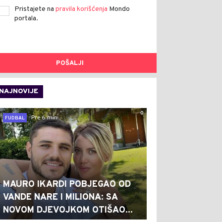
Pristajete na
pravila korišćenja
Mondo
portala.
POŠALJI
NAJNOVIJE
0
Pre 6 min
FUDBAL
MAURO IKARDI POBJEGAO OD
VANDE NARE I MILIONA: SA
NOVOM DJEVOJKOM OTIŠAO...