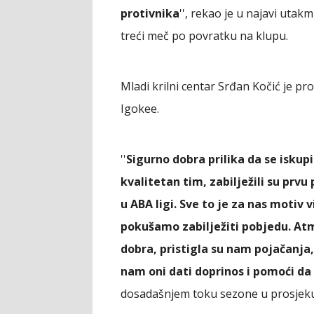
protivnika
'', rekao je u najavi utak
treći meč po povratku na klupu.
Mladi krilni centar Srđan Kočić je pr
Igokee.
''
Sigurno dobra prilika da se isku
kvalitetan tim, zabilježili su prv
u ABA ligi. Sve to je za nas motiv
pokušamo zabilježiti pobjedu. Atm
dobra, pristigla su nam pojačanja,
nam oni dati doprinos i pomoći d
dosadašnjem toku sezone u prosjeku