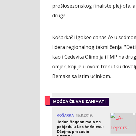
prošlosezonskog finaliste plej-ofa, 
drugi!
Košarkaši Igokee danas će u sedmom
lidera regionalnog takmilčenja. ''Đeti
kao i Cedevita Olimpija i FMP na dr
omjer, koji je u ovom trenutku dovol
Bemaks sa istim učinkom.
MOŽDA ĆE VAS ZANIMATI
0
KOŠARKA
16.11.2019.
|
Jedan Bogdan malo za
pobjedu u Los Anđelesu:
Džejms presudio