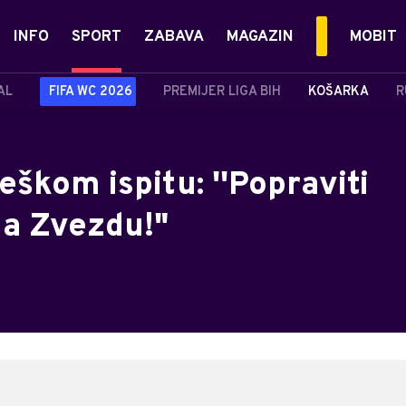
INFO
SPORT
ZABAVA
MAGAZIN
MOBIT
AL
FIFA WC 2026
PREMIJER LIGA BIH
KOŠARKA
R
škom ispitu: ''Popraviti
na Zvezdu!"