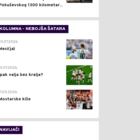
Pokuševskog 1300 kilometar...
KOLUMNA - NEBOJŠA ŠATARA
0
23.07.2026.
Mesi(ja)
2
15.07.2026.
Ipak valja bez kralja?
0
17.05.2026.
Mostarske kiše
NAVIJAČI