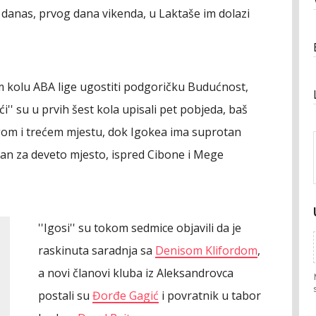
a danas, prvog dana vikenda, u Laktaše im dolazi
 kolu ABA lige ugostiti podgoričku Budućnost,
ći'' su u prvih šest kola upisali pet pobjeda, baš
ugom i trećem mjestu, dok Igokea ima suprotan
jan za deveto mjesto, ispred Cibone i Mege
''Igosi'' su tokom sedmice objavili da je
raskinuta saradnja sa
Denisom Klifordom
,
a novi članovi kluba iz Aleksandrovca
postali su
Đorđe Gagić
i povratnik u tabor