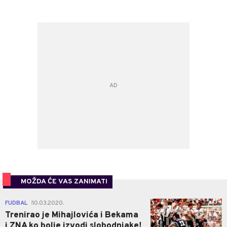
MOŽDA ĆE VAS ZANIMATI
0
FUDBAL
10.03.2020.
|
Trenirao je Mihajlovića i Bekama
i ZNA ko bolje izvodi slobodnjake!