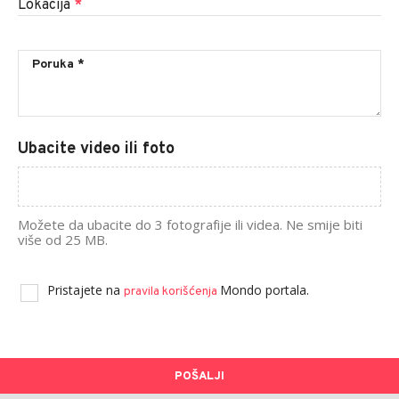
Lokacija
*
Ubacite video ili foto
Možete da ubacite do 3 fotografije ili videa. Ne smije biti
više od 25 MB.
Pristajete na
Mondo portala.
pravila korišćenja
POŠALJI