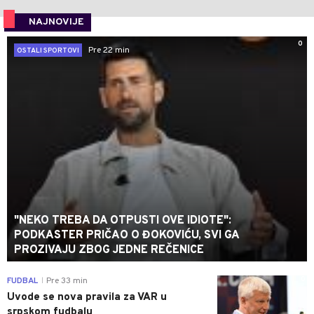
NAJNOVIJE
0
Pre 22 min
OSTALI SPORTOVI
"NEKO TREBA DA OTPUSTI OVE IDIOTE":
PODKASTER PRIČAO O ĐOKOVIĆU, SVI GA
PROZIVAJU ZBOG JEDNE REČENICE
0
FUDBAL
Pre 33 min
|
Uvode se nova pravila za VAR u
srpskom fudbalu