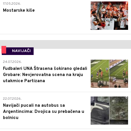
0
17.05.2026.
Mostarske kiše
NAVIJAČI
0
24.07.2026.
Fudbaleri UNA Štrasena šokirano gledali
Grobare: Nevjerovatna scena na kraju
utakmice Partizana
0
22.07.2026.
Navijači pucali na autobus sa
Argentincima: Dvojica su prebačena u
bolnicu