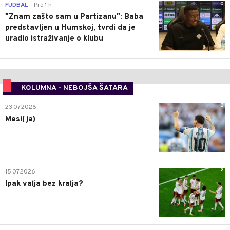
0
FUDBAL
Pre 1 h
|
"Znam zašto sam u Partizanu": Baba
predstavljen u Humskoj, tvrdi da je
uradio istraživanje o klubu
KOLUMNA - NEBOJŠA ŠATARA
0
23.07.2026.
Mesi(ja)
2
15.07.2026.
Ipak valja bez kralja?