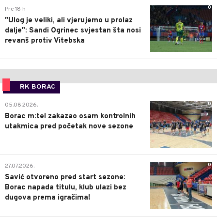
0
Pre 18 h
"Ulog je veliki, ali vjerujemo u prolaz
dalje": Sandi Ogrinec svjestan šta nosi
revanš protiv Vitebska
RK BORAC
0
05.08.2026.
Borac m:tel zakazao osam kontrolnih
utakmica pred početak nove sezone
0
27.07.2026.
Savić otvoreno pred start sezone:
Borac napada titulu, klub ulazi bez
dugova prema igračima!