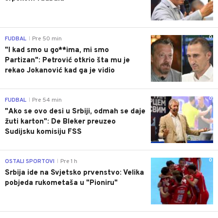
0
FUDBAL
Pre 50 min
|
"I kad smo u go**ima, mi smo
Partizan": Petrović otkrio šta mu je
rekao Jokanović kad ga je vidio
0
FUDBAL
Pre 54 min
|
"Ako se ovo desi u Srbiji, odmah se daje
žuti karton": De Bleker preuzeo
Sudijsku komisiju FSS
0
OSTALI SPORTOVI
Pre 1 h
|
Srbija ide na Svjetsko prvenstvo: Velika
pobjeda rukometaša u "Pioniru"