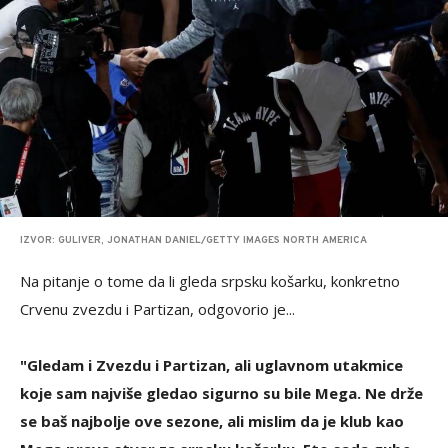
IZVOR: GULIVER, JONATHAN DANIEL/GETTY IMAGES NORTH AMERICA
Na pitanje o tome da li gleda srpsku košarku, konkretno
Crvenu zvezdu i Partizan, odgovorio je...
"Gledam i Zvezdu i Partizan, ali uglavnom utakmice
koje sam najviše gledao sigurno su bile Mega. Ne drže
se baš najbolje ove sezone, ali mislim da je klub kao