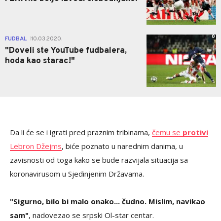
0
FUDBAL
10.03.2020.
|
"Doveli ste YouTube fudbalera,
hoda kao starac!"
Da li će se i igrati pred praznim tribinama,
čemu se
protivi
Lebron Džejms
, biće poznato u narednim danima, u
zavisnosti od toga kako se bude razvijala situacija sa
koronavirusom u Sjedinjenim Državama.
"Sigurno, bilo bi malo onako... čudno. Mislim, navikao
sam"
, nadovezao se srpski Ol-star centar.