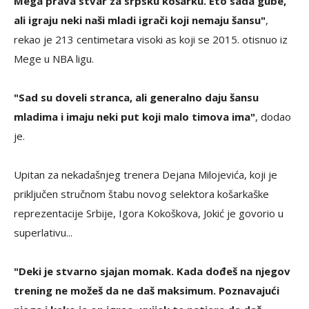
Mega prava stvar za srpsku košarku. Eto sada gube,
ali igraju neki naši mladi igrači koji nemaju šansu"
,
rekao je 213 centimetara visoki as koji se 2015. otisnuo iz
Mege u NBA ligu.
"Sad su doveli stranca, ali generalno daju šansu
mladima i imaju neki put koji malo timova ima"
, dodao
je.
Upitan za nekadašnjeg trenera Dejana Milojevića, koji je
priključen stručnom štabu novog selektora košarkaške
reprezentacije Srbije, Igora Kokoškova, Jokić je govorio u
superlativu...
"Deki je stvarno sjajan momak. Kada dođeš na njegov
trening ne možeš da ne daš maksimum. Poznavajući