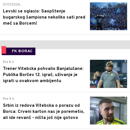
1
07.07.2026.
Levski se oglasio: Saopštenje
bugarskog šampiona nekoliko sati pred
meč sa Borcem!
FK BORAC
0
Pre 8 h
Trener Vitebska pohvalio Banjalučane:
Publika Borčev 12. igrač, uživanje je
igrati u ovakvom ambijentu
0
Pre 9 h
Srbin iz redova Vitebska o porazu od
Borca: Crveni karton nas je poremetio,
ali ide revanš - ništa još nije gotovo