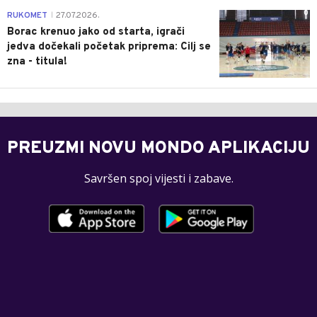
0
RUKOMET
27.07.2026.
|
Borac krenuo jako od starta, igrači
jedva dočekali početak priprema: Cilj se
zna - titula!
PREUZMI NOVU MONDO APLIKACIJU
Savršen spoj vijesti i zabave.