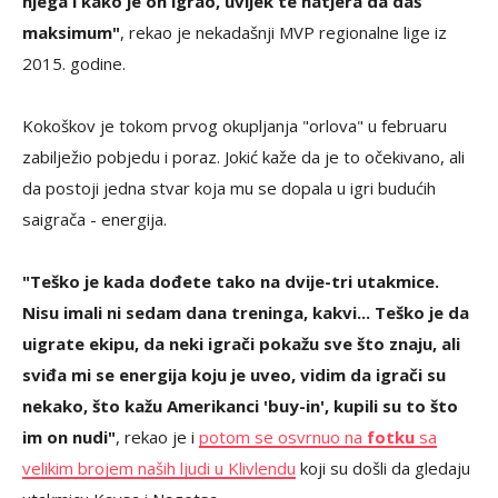
njega i kako je on igrao, uvijek te natjera da daš
maksimum"
, rekao je nekadašnji MVP regionalne lige iz
2015. godine.
Kokoškov je tokom prvog okupljanja "orlova" u februaru
zabilježio pobjedu i poraz. Jokić kaže da je to očekivano, ali
da postoji jedna stvar koja mu se dopala u igri budućih
saigrača - energija.
"Teško je kada dođete tako na dvije-tri utakmice.
Nisu imali ni sedam dana treninga, kakvi... Teško je da
uigrate ekipu, da neki igrači pokažu sve što znaju, ali
sviđa mi se energija koju je uveo, vidim da igrači su
nekako, što kažu Amerikanci 'buy-in', kupili su to što
im on nudi"
, rekao je i
potom se osvrnuo na
fotku
sa
velikim brojem naših ljudi u Klivlendu
koji su došli da gledaju