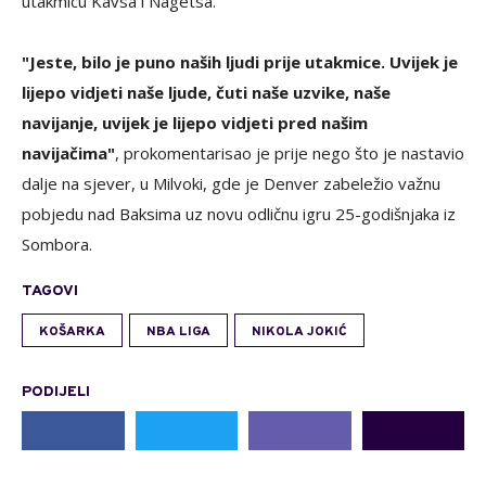
utakmicu Kavsa i Nagetsa.
"Jeste, bilo je puno naših ljudi prije utakmice. Uvijek je
lijepo vidjeti naše ljude, čuti naše uzvike, naše
navijanje, uvijek je lijepo vidjeti pred našim
navijačima"
, prokomentarisao je prije nego što je nastavio
dalje na sjever, u Milvoki, gde je Denver zabeležio važnu
pobjedu nad Baksima uz novu odličnu igru 25-godišnjaka iz
Sombora.
TAGOVI
KOŠARKA
NBA LIGA
NIKOLA JOKIĆ
PODIJELI