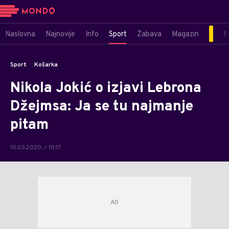
Naslovna
Najnovije
Info
Sport
Zabava
Magazin
M
Sport
Košarka
Nikola Jokić o izjavi Lebrona
Džejmsa: Ja se tu najmanje
pitam
10.03.2020. / 10:17