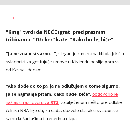
Nikola
AUTOR
0
Janković
"King" tvrdi da NEĆE igrati pred praznim
tribinama. "Džoker" kaže: "Kako bude, biće".
"Ja ne znam stvarno…"
, slegao je ramenima Nikola Jokić u
svlačionici za gostujuće timove u Klivlendu poslije poraza
od Kavsa i dodao:
"Ako dođe do toga, ja ne odlučujem o tome sigurno.
Ja se najmanje pitam. Kako bude, biće"
,
odgovorio je
naš as u razgovoru za
RTS
, zabilježenom nešto pre odluke
čelnika NBA lige da, za sada, dozvole ulazak u svlačionice
samo košarkašima i trenerima ekipa.