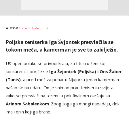
AUTOR
Haris Krhalić
0
Poljska teniserka Iga Švjontek presvlačila se
tokom meča, a kamerman je sve to zabilježio.
US open polako se privodi kraju, za titulu u ženskoj
konkurenciji boriće se
Iga Švjontek (Poljska) i Ons Žaber
(Tunis)
, a pred meč za pehar u Njujorku jedan kamerman
našao se na udaru. On je snimao prvu teniserku svijeta
kako se presvlači na terenu u polufinalnom okršaju sa
Arinom Sabalenkom
. Zbog toga ga mnogi napadaju, dok
ima i onih koji ga brane.