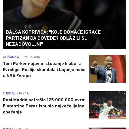
BALŠA KOPRIVICA: "KOJE DOMAĆE IGRAČE
PARTIZAN DA DOVEDE? ODLAZILI SU
NEZADOVOLJNI"
0
KOŠARKA
Pre 55 min
|
Toni Parker najavio istupanje kluba iz
Evrolige: Poslije skandala i laganja hoće
u NBA Evropu
0
FUDBAL
Pre 1 h
|
Real Madrid potrošio 125.000.000 evra:
Florentino Perez ispunio najveće ljetno
obećanje