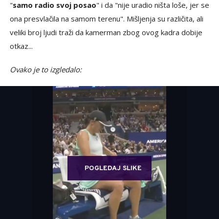
"
samo radio svoj posao
" i da "nije uradio ništa loše, jer se
ona presvlačila na samom terenu". Mišljenja su različita, ali
veliki broj ljudi traži da kamerman zbog ovog kadra dobije
otkaz...
Ovako je to izgledalo:
POGLEDAJ SLIKE