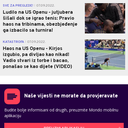
0
SVE ZA PREGLEDE!
07.09.2022.
|
Ludilo na US Openu - jutjubera
šišali dok se igrao tenis: Pravio
haos na tribinama, obezbjeđenje
ga izbacilo sa turnira!
0
KATASTROFA
07.09.2022.
|
Haos na US Openu - Kirjos
izgubio, pa divljao kao nikad!
Vadio stvari iz torbe i bacao,
ponašao se kao dijete (VIDEO)
Naše vijesti ne morate da provjeravate
Budite bolje informisani od drugih, preuzmite Mondo mobilnu
aplikaciju