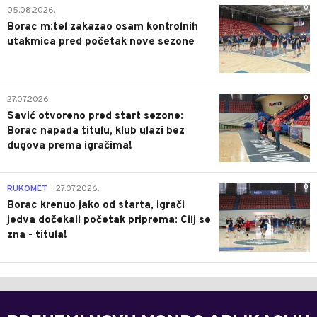
0
05.08.2026.
Borac m:tel zakazao osam kontrolnih
utakmica pred početak nove sezone
0
27.07.2026.
Savić otvoreno pred start sezone:
Borac napada titulu, klub ulazi bez
dugova prema igračima!
0
RUKOMET
27.07.2026.
|
Borac krenuo jako od starta, igrači
jedva dočekali početak priprema: Cilj se
zna - titula!