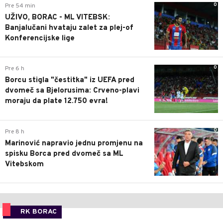
0
Pre 54 min
UŽIVO, BORAC - ML VITEBSK:
Banjalučani hvataju zalet za plej-of
Konferencijske lige
0
Pre 6 h
Borcu stigla "čestitka" iz UEFA pred
dvomeč sa Bjelorusima: Crveno-plavi
moraju da plate 12.750 evra!
0
Pre 8 h
Marinović napravio jednu promjenu na
spisku Borca pred dvomeč sa ML
Vitebskom
RK BORAC