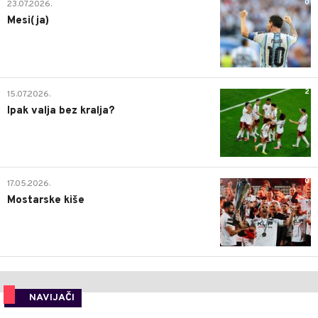
0
23.07.2026.
Mesi(ja)
2
15.07.2026.
Ipak valja bez kralja?
0
17.05.2026.
Mostarske kiše
NAVIJAČI