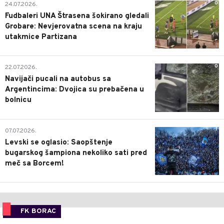
0
24.07.2026.
Fudbaleri UNA Štrasena šokirano gledali
Grobare: Nevjerovatna scena na kraju
utakmice Partizana
0
22.07.2026.
Navijači pucali na autobus sa
Argentincima: Dvojica su prebačena u
bolnicu
1
07.07.2026.
Levski se oglasio: Saopštenje
bugarskog šampiona nekoliko sati pred
meč sa Borcem!
FK BORAC