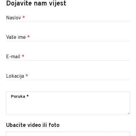
Dojavite nam vijest
Naslov
*
Vaše ime
*
E-mail
*
Lokacija
*
Ubacite video ili foto