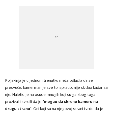
Poljakinja je u jednom trenutku meča odlučila da se
presvuče, kamerman je sve to ispratio, nije skidao kadar sa
nje. Naletio je na osude mnogih koji su ga zbog toga
prozivali i tvrdili da je "
mogao da skrene kameru na
drugu stranu
". Oni koji su na njegovoj strani tvrde da je