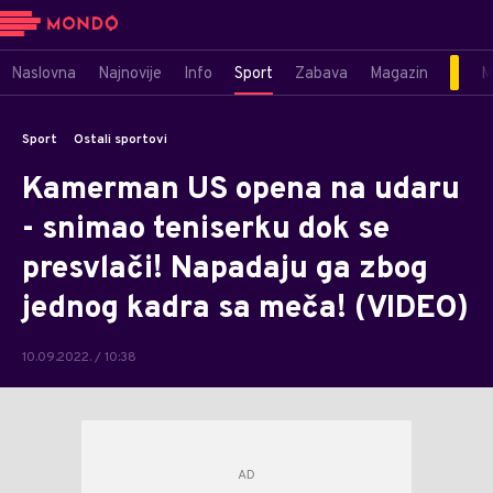
Naslovna
Najnovije
Info
Sport
Zabava
Magazin
M
Sport
Ostali sportovi
Kamerman US opena na udaru
- snimao teniserku dok se
presvlači! Napadaju ga zbog
jednog kadra sa meča! (VIDEO)
10.09.2022. / 10:38