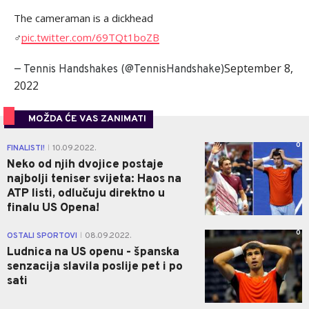
The cameraman is a dickhead
‍♂️
pic.twitter.com/69TQt1boZB
September 8,
— Tennis Handshakes (@TennisHandshake)
2022
MOŽDA ĆE VAS ZANIMATI
0
FINALISTI!
10.09.2022.
|
Neko od njih dvojice postaje
najbolji teniser svijeta: Haos na
ATP listi, odlučuju direktno u
finalu US Opena!
0
OSTALI SPORTOVI
08.09.2022.
|
Ludnica na US openu - španska
senzacija slavila poslije pet i po
sati