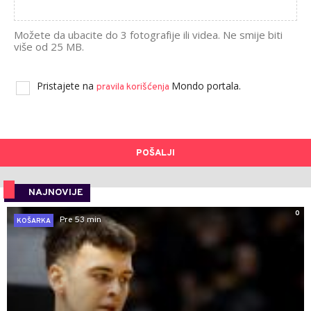
Možete da ubacite do 3 fotografije ili videa. Ne smije biti
više od 25 MB.
Pristajete na
Mondo portala.
pravila korišćenja
POŠALJI
NAJNOVIJE
0
Pre 53 min
KOŠARKA