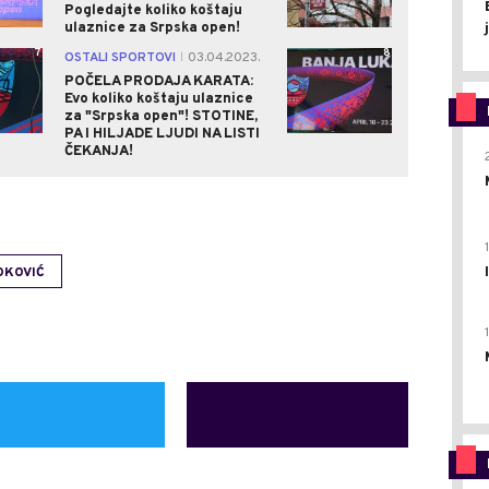
Pogledajte koliko koštaju
ulaznice za Srpska open!
7
8
OSTALI SPORTOVI
03.04.2023.
|
POČELA PRODAJA KARATA:
Evo koliko koštaju ulaznice
za "Srpska open"! STOTINE,
PA I HILJADE LJUDI NA LISTI
ČEKANJA!
OKOVIĆ