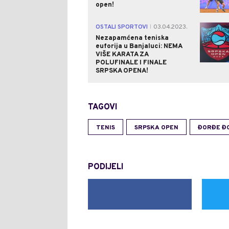
open!
OSTALI SPORTOVI
03.04.2023.
|
Nezapamćena teniska
euforija u Banjaluci: NEMA
VIŠE KARATA ZA
POLUFINALE I FINALE
SRPSKA OPENA!
TAGOVI
TENIS
SRPSKA OPEN
ĐORĐE Đ
PODIJELI