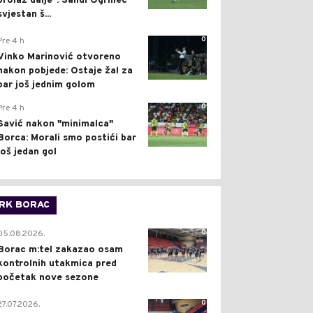
prolaz dalje": Sandi Ogrinec
svjestan š...
0
Pre 4 h
Vinko Marinović otvoreno
nakon pobjede: Ostaje žal za
bar još jednim golom
0
Pre 4 h
Savić nakon "minimalca"
Borca: Morali smo postići bar
još jedan gol
RK BORAC
0
05.08.2026.
Borac m:tel zakazao osam
kontrolnih utakmica pred
početak nove sezone
0
27.07.2026.