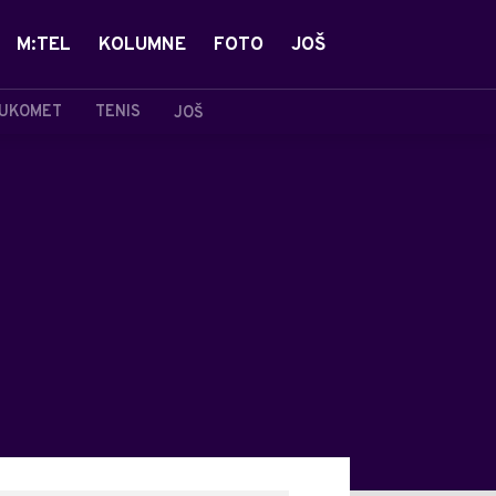
M:TEL
KOLUMNE
FOTO
JOŠ
UKOMET
TENIS
JOŠ