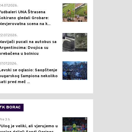
0
24.07.2026.
Fudbaleri UNA Štrasena
šokirano gledali Grobare:
Nevjerovatna scena na k...
0
22.07.2026.
Navijači pucali na autobus sa
Argentincima: Dvojica su
prebačena u bolnicu
1
07.07.2026.
Levski se oglasio: Saopštenje
bugarskog šampiona nekoliko
sati pred meč ...
FK BORAC
0
Pre 3 h
"Ulog je veliki, ali vjerujemo u