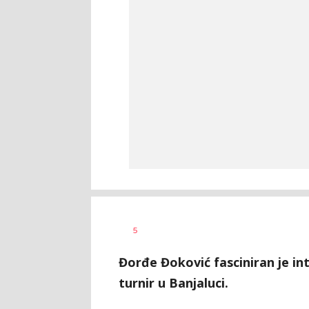
Dragan
AUTOR
5
Šutvić
Đorđe Đoković fasciniran je in
turnir u Banjaluci.