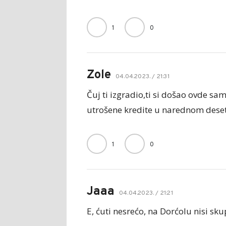
1
0
Zole
04.04.2023. / 21:31
Čuj ti izgradio,ti si došao ovde sa
utrošene kredite u narednom deset
1
0
Jaaa
04.04.2023. / 21:21
E, ćuti nesrećo, na Dorćolu nisi sku