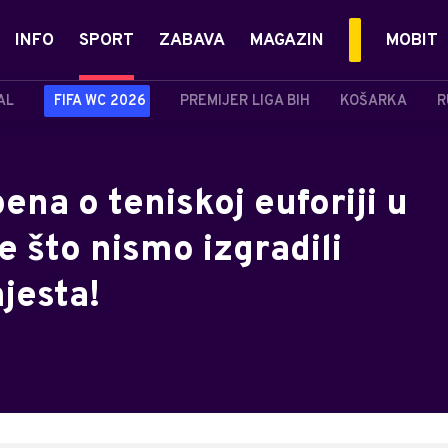
INFO
SPORT
ZABAVA
MAGAZIN
MOBIT
AL
FIFA WC 2026
PREMIJER LIGA BIH
KOŠARKA
R
ena o teniskoj euforiji u
e što nismo izgradili
jesta!