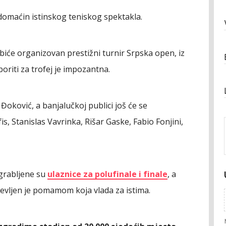
i domaćin istinskog teniskog spektakla.
iće organizovan prestižni turnir Srpska open, iz
 boriti za trofej je impozantna.
Đoković, a banjalučkoj publici još će se
s, Stanislas Vavrinka, Rišar Gaske, Fabio Fonjini,
grabljene su
ulaznice za polufinale i finale
, a
evljen je pomamom koja vlada za istima.