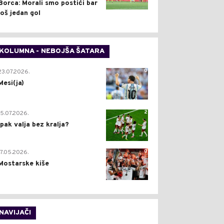
Borca: Morali smo postići bar
još jedan gol
KOLUMNA - NEBOJŠA ŠATARA
0
23.07.2026.
Mesi(ja)
2
15.07.2026.
Ipak valja bez kralja?
0
17.05.2026.
Mostarske kiše
NAVIJAČI