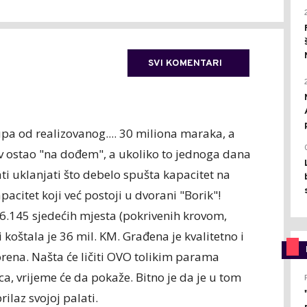
SVI KOMENTARI
a od realizovanog.... 30 miliona maraka, a
ov ostao "na dođem", a ukoliko to jednoga dana
ti uklanjati što debelo spušta kapacitet na
acitet koji već postoji u dvorani "Borik"!
6.145 sjedećih mjesta (pokrivenih krovom,
i koštala je 36 mil. KM. Građena je kvalitetno i
orena. Našta će ličiti OVO tolikim parama
a, vrijeme će da pokaže. Bitno je da je u tom
ilaz svojoj palati.