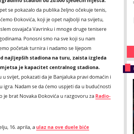
izgradimo stadion od 20.000 sjedećih mjesta.
 opet se pokazalo da publika željno očekuje tenis,
aćemo Đokovića, koji je opet najbolji na svijetu,
 slem osvajača Vavrinku i mnoge druge tenisere
eć godinama. Ponosni smo na sve koji su nam
jemo početak turnira i nadamo se lijepom
 najljepših stadiona na turu, zaista izgleda
 mjetsa je kapacitet centralnog stadiona.
u u svijet, pokazati da je Banjaluka pravi domaćin i
tu igra. Nadam se da ćemo uspjeti da u budućnosti
kao je brat Novaka Đokovića u razgovoru za
Radio-
lju, 16. aprila, a
ulaz na ove duele biće