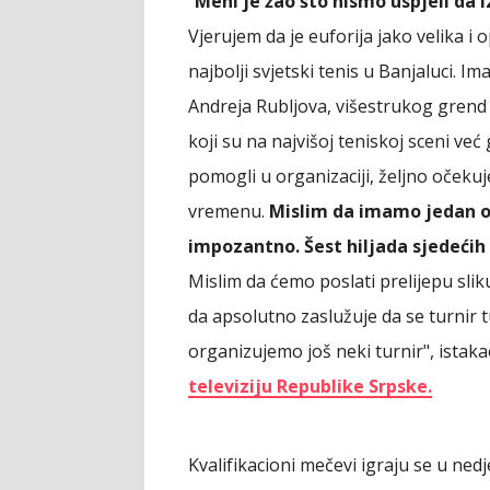
"
Meni je žao što nismo uspjeli da 
Vjerujem da je euforija jako velika i
najbolji svjetski tenis u Banjaluci. Im
Andreja Rubljova, višestrukog grend
koji su na najvišoj teniskoj sceni v
pomogli u organizaciji, željno očeku
vremenu.
Mislim da imamo jedan od
impozantno. Šest hiljada sjedećih
Mislim da ćemo poslati prelijepu slik
da apsolutno zaslužuje da se turnir 
organizujemo još neki turnir", ista
televiziju Republike Srpske.
Kvalifikacioni mečevi igraju se u nedje