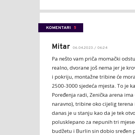
KOMENTARI
5
Mitar
06.04.2023. / 06:24
Pa nešto vam priča momački odstup
realno, dvorane još nema jer je kr
i pokriju, montažne tribine će mora
2500-3000 sjedeća mjesta. To je kap
Poređenja radi, Zenička arena ima 
naravno), tribine oko cijelig terena 
danas je u stanju kao da je tek otv
polusklepano za nepunih tri mjesec
budžetu i Burlin sin dobio sređen pr