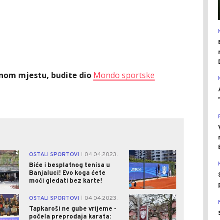
ednom mjestu, budite dio
Mondo sportske
2
0
OSTALI SPORTOVI
04.04.2023.
|
Biće i besplatnog tenisa u
Banjaluci! Evo koga ćete
moći gledati bez karte!
0
5
OSTALI SPORTOVI
04.04.2023.
|
Tapkaroši ne gube vrijeme -
počela preprodaja karata: