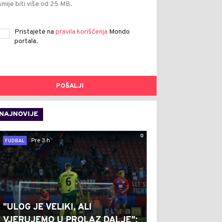
smije biti više od 25 MB.
Pristajete na
pravila korišćenja
Mondo
portala.
POŠALJI
NAJNOVIJE
0
Pre 3 h
FUDBAL
"ULOG JE VELIKI, ALI
VJERUJEMO U PROLAZ DALJE":