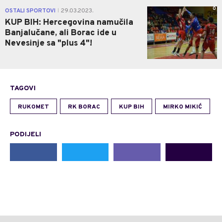
0
OSTALI SPORTOVI
29.03.2023.
|
KUP BIH: Hercegovina namučila
Banjalučane, ali Borac ide u
Nevesinje sa "plus 4"!
TAGOVI
RUKOMET
RK BORAC
KUP BIH
MIRKO MIKIĆ
PODIJELI