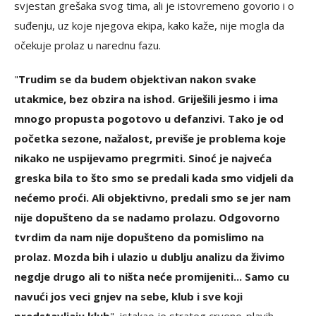
svjestan grešaka svog tima, ali je istovremeno govorio i o
suđenju, uz koje njegova ekipa, kako kaže, nije mogla da
očekuje prolaz u narednu fazu.
"
Trudim se da budem objektivan nakon svake
utakmice, bez obzira na ishod. Griješili jesmo i ima
mnogo propusta pogotovo u defanzivi. Tako je od
početka sezone, nažalost, previše je problema koje
nikako ne uspijevamo pregrmiti. Sinoć je najveća
greska bila to što smo se predali kada smo vidjeli da
nećemo proći. Ali objektivno, predali smo se jer nam
nije dopušteno da se nadamo prolazu. Odgovorno
tvrdim da nam nije dopušteno da pomislimo na
prolaz. Mozda bih i ulazio u dublju analizu da živimo
negdje drugo ali to ništa neće promijeniti... Samo cu
navući jos veci gnjev na sebe, klub i sve koji