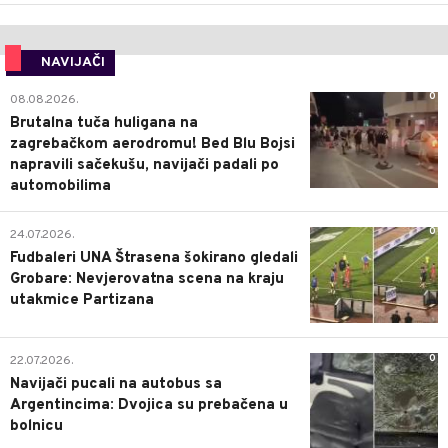
NAVIJAČI
0
08.08.2026.
Brutalna tuča huligana na
zagrebačkom aerodromu! Bed Blu Bojsi
napravili sačekušu, navijači padali po
automobilima
0
24.07.2026.
Fudbaleri UNA Štrasena šokirano gledali
Grobare: Nevjerovatna scena na kraju
utakmice Partizana
0
22.07.2026.
Navijači pucali na autobus sa
Argentincima: Dvojica su prebačena u
bolnicu