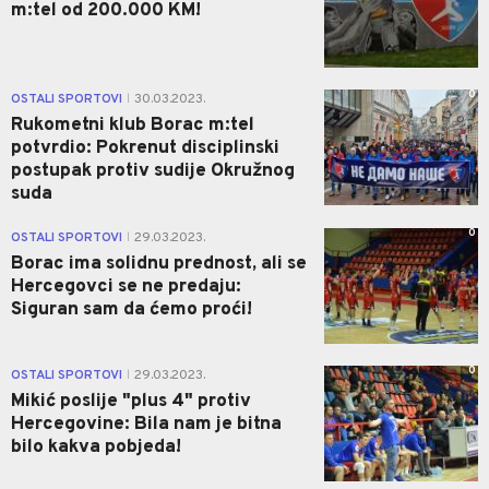
m:tel od 200.000 KM!
0
OSTALI SPORTOVI
30.03.2023.
|
Rukometni klub Borac m:tel
potvrdio: Pokrenut disciplinski
postupak protiv sudije Okružnog
suda
0
OSTALI SPORTOVI
29.03.2023.
|
Borac ima solidnu prednost, ali se
Hercegovci se ne predaju:
Siguran sam da ćemo proći!
0
OSTALI SPORTOVI
29.03.2023.
|
Mikić poslije "plus 4" protiv
Hercegovine: Bila nam je bitna
bilo kakva pobjeda!