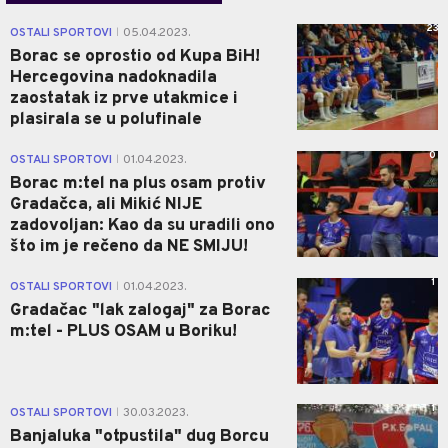
23
OSTALI SPORTOVI
05.04.2023.
|
Borac se oprostio od Kupa BiH!
Hercegovina nadoknadila
zaostatak iz prve utakmice i
plasirala se u polufinale
0
OSTALI SPORTOVI
01.04.2023.
|
Borac m:tel na plus osam protiv
Gradačca, ali Mikić NIJE
zadovoljan: Kao da su uradili ono
što im je rečeno da NE SMIJU!
1
OSTALI SPORTOVI
01.04.2023.
|
Gradačac "lak zalogaj" za Borac
m:tel - PLUS OSAM u Boriku!
1
OSTALI SPORTOVI
30.03.2023.
|
Banjaluka "otpustila" dug Borcu