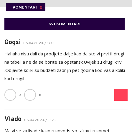
KOMENTARI
2
SVI KOMENTARI
Gogsi
06.04.2023. / 17:13
Hahaha nisu dali da prodjete dalje kao da ste vi prvi ili drugi
na tabeli a ne da se borite za opstansk.Uvijek su drugi krivi
.Objavite koliki su budzeti zadnjih pet godina kod vas a koliki
kod drugih
3
0
Vlado
06.04.2023. / 13:22
Ma vi se za livade kako rukovodstvo takav i rukomet