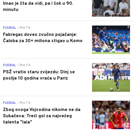
Imao je šta da vidi, pa i šok u 90.
minutu
0
FUDBAL
Pre 7 h
|
Fabregas doveo zvučno pojačanje:
Čaloba za 30+ miliona stigao u Komo
0
FUDBAL
Pre 7 h
|
PSŽ vratio staru zvijezdu: Dinj se
poslije 10 godina vraća u Pariz
0
FUDBAL
Pre 7 h
|
Zbog ovoga Vojvodina nikome ne da
Sukačeva: Treći gol za najvećeg
talenta "lala"