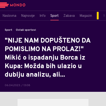
Naslovna
Najnovije
Info
Sport
Zabava
Magazin
M
Sport
Ostali sportovi
"NIJE NAM DOPUŠTENO DA
POMISLIMO NA PROLAZ!"
Mikić o ispadanju Borca iz
Kupa: Možda bih ulazio u
dublju analizu, ali...
06.04.2023. / 13:08