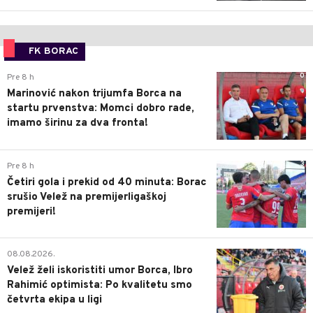
FK BORAC
0
Pre 8 h
Marinović nakon trijumfa Borca na
startu prvenstva: Momci dobro rade,
imamo širinu za dva fronta!
3
Pre 8 h
Četiri gola i prekid od 40 minuta: Borac
srušio Velež na premijerligaškoj
premijeri!
0
08.08.2026.
Velež želi iskoristiti umor Borca, Ibro
Rahimić optimista: Po kvalitetu smo
četvrta ekipa u ligi