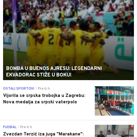
BOMBA U BUENOS AJRESU: LEGENDARNI
EKVADORAC STIŽE U BOKU!
0
OSTALI SPORTOVI
Pre 6 h
|
Vijorila se srpska trobojka u Zagrebu:
Nova medalja za srpski vaterpolo
0
FUDBAL
Pre 6 h
|
Zvezdan Terzić iza juga "Marakane":