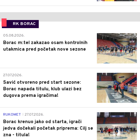
RK BORAC
0
05.08.2026.
Borac m:tel zakazao osam kontrolnih
utakmica pred početak nove sezone
0
27.07.2026.
Savić otvoreno pred start sezone:
Borac napada titulu, klub ulazi bez
dugova prema igračima!
0
RUKOMET
27.07.2026.
|
Borac krenuo jako od starta, igrači
jedva dočekali početak priprema: Cilj se
zna - titula!