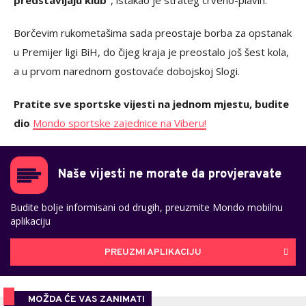
predstavljaju klub
", istakao je strateg crveno-plavih.
Borčevim rukometašima sada preostaje borba za opstanak
u Premijer ligi BiH, do čijeg kraja je preostalo još šest kola,
a u prvom narednom gostovaće dobojskoj Slogi.
Pratite sve sportske vijesti na jednom mjestu, budite
dio
Mondo sportske zajednice na Viberu!
Naše vijesti ne morate da provjeravate
Budite bolje informisani od drugih, preuzmite Mondo mobilnu
aplikaciju
PREUZMI APLIKACIJU
MOŽDA ĆE VAS ZANIMATI