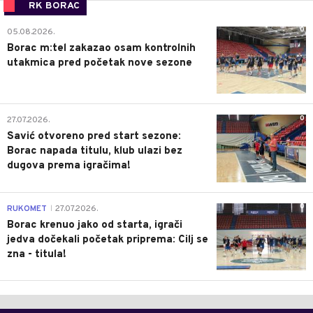
RK BORAC
0
05.08.2026.
Borac m:tel zakazao osam kontrolnih
utakmica pred početak nove sezone
0
27.07.2026.
Savić otvoreno pred start sezone:
Borac napada titulu, klub ulazi bez
dugova prema igračima!
0
RUKOMET
27.07.2026.
|
Borac krenuo jako od starta, igrači
jedva dočekali početak priprema: Cilj se
zna - titula!