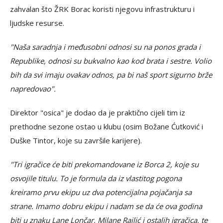
zahvalan što ŽRK Borac koristi njegovu infrastrukturu i
ljudske resurse.
"Naša saradnja i međusobni odnosi su na ponos grada i
Republike, odnosi su bukvalno kao kod brata i sestre. Volio
bih da svi imaju ovakav odnos, pa bi naš sport sigurno brže
napredovao".
Direktor "osica" je dodao da je praktično cijeli tim iz
prethodne sezone ostao u klubu (osim Božane Ćutković i
Duške Tintor, koje su završile karijere).
"Tri igračice će biti prekomandovane iz Borca 2, koje su
osvojile titulu. To je formula da iz vlastitog pogona
kreiramo prvu ekipu uz dva potencijalna pojačanja sa
strane. Imamo dobru ekipu i nadam se da će ova godina
biti u znaku Lane Lončar, Milane Railić i ostalih igračica, te