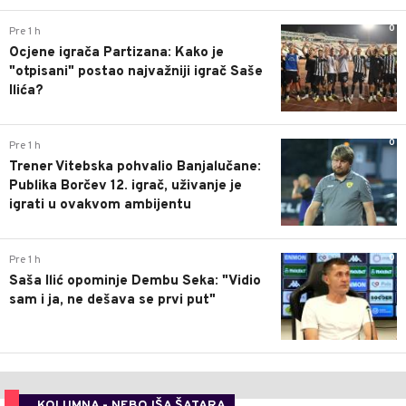
0
Pre 1 h
Ocjene igrača Partizana: Kako je
"otpisani" postao najvažniji igrač Saše
Ilića?
0
Pre 1 h
Trener Vitebska pohvalio Banjalučane:
Publika Borčev 12. igrač, uživanje je
igrati u ovakvom ambijentu
0
Pre 1 h
Saša Ilić opominje Dembu Seka: "Vidio
sam i ja, ne dešava se prvi put"
KOLUMNA - NEBOJŠA ŠATARA