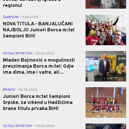
regionu!
2
ŠAMPIONI
11.06.2023.
|
NOVA TITULA - BANJALUČANI
NAJBOLJI! Juniori Borca m:tel
šampioni BiH!
0
OSTALI SPORTOVI
06.06.2023.
|
Mladen Bojinović o mogućnosti
preuzimanja Borca m:tel: Gdje
ima dima, ima i vatre, ali...
0
BRAVO!
06.06.2023.
|
Juniori Borca m:tel šampioni
Srpske, za vikend u Hadžićima
brane titulu prvaka BiH!
3
OSTALI SPORTOVI
05.06.2023.
|