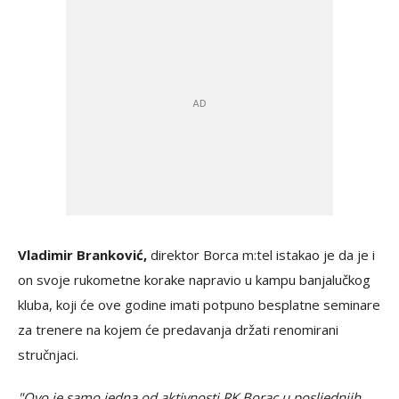
Vladimir Branković,
direktor Borca m:tel istakao je da je i
on svoje rukometne korake napravio u kampu banjalučkog
kluba, koji će ove godine imati potpuno besplatne seminare
za trenere na kojem će predavanja držati renomirani
stručnjaci.
"Ovo je samo jedna od aktivnosti RK Borac u posljednjih