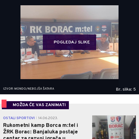
POGLEDAJ SLIKE
IZVOR: MONDO/NEBOJŠA ŠATARA
Br. slika: 5
MOŽDA ĆE VAS ZANIMATI
6
OSTALI SPORTOVI
14.06.2023.
|
Rukometni kamp Borca m:tel i
ŽRK Borac: Banjaluka postaje
centar za razvoj igrača u