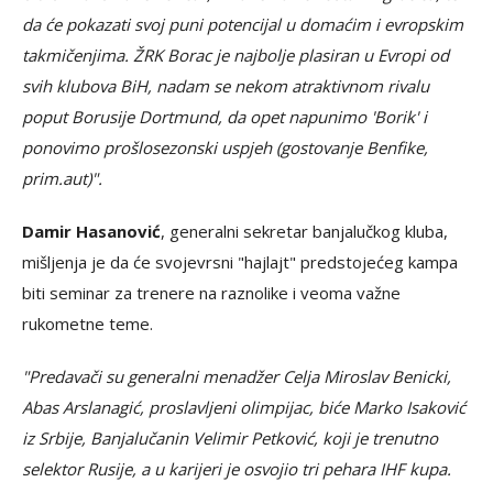
da će pokazati svoj puni potencijal u domaćim i evropskim
takmičenjima. ŽRK Borac je najbolje plasiran u Evropi od
svih klubova BiH, nadam se nekom atraktivnom rivalu
poput Borusije Dortmund, da opet napunimo 'Borik' i
ponovimo prošlosezonski uspjeh (gostovanje Benfike,
prim.aut)".
Damir Hasanović
, generalni sekretar banjalučkog kluba,
mišljenja je da će svojevrsni "hajlajt" predstojećeg kampa
biti seminar za trenere na raznolike i veoma važne
rukometne teme.
"Predavači su generalni menadžer Celja Miroslav Benicki,
Abas Arslanagić, proslavljeni olimpijac, biće Marko Isaković
iz Srbije, Banjalučanin Velimir Petković, koji je trenutno
selektor Rusije, a u karijeri je osvojio tri pehara IHF kupa.