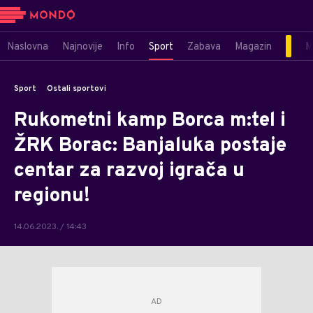
Naslovna
Najnovije
Info
Sport
Zabava
Magazin
M
Sport
Ostali sportovi
Rukometni kamp Borca m:tel i
ŽRK Borac: Banjaluka postaje
centar za razvoj igrača u
regionu!
14.06.2023. / 14:43