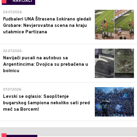
NAVIJAČI
0
24.07.2026.
Fudbaleri UNA Štrasena šokirano gledali
Grobare: Nevjerovatna scena na kraju
utakmice Partizana
0
22.07.2026.
Navijači pucali na autobus sa
Argentincima: Dvojica su prebačena u
bolnicu
1
07.07.2026.
Levski se oglasio: Saopštenje
bugarskog šampiona nekoliko sati pred
meč sa Borcem!