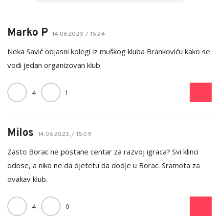
Marko P
14.06.2023. / 15:24
Neka Savić objasni kolegi iz muškog kluba Brankoviću kako se
vodi jedan organizovan klub
4
1
Milos
14.06.2023. / 15:09
Zasto Borac ne postane centar za razvoj igraca? Svi klinci
odose, a niko ne da djetetu da dodje u Borac. Sramota za
ovakav klub.
4
0