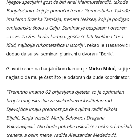
Njegov specijalni gost će biti Anel Mahmutefendić, takođe
Banjalučanin, koji je pomoćni trener Gumersbaha. Takođe
imaćemo Branka Tamšaja, trenera Neksea, koji je podigao
omladinsku školu u Celju. Seminar je besplatan i otvoren
za sve. Za ženski dio kampa, gošća će biti Svetlana Ceca
Kitić, najbolja rukometašica u istoriji",
rekao je Hasanović i
dodao da su svi seminari planirani u dvorani "Borik".
Glavni trener na banjalučkom kampu je
Mirko Mikić,
koji je
naglasio da mu je čast što je odabran da bude koordinator.
"Trenutno imamo 62 prijavljena djeteta, to je optimalan
broj iz mog iskustva za svakodnevni kvalitetan rad.
Djevojčice imaju prednost pa će s njima raditi Nikola
Bijelić, Sanja Veselić, Marija Šehovac i Dragana
Vukosavljević. Ako bude potrebe uskočiće i neko od muških
trenera, a osim mene, radiće Aleksandar Međedović,