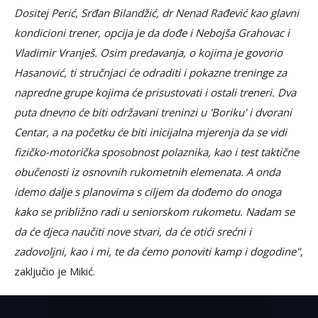
Dositej Perić, Srđan Bilandžić, dr Nenad Rađević kao glavni
kondicioni trener, opcija je da dođe i Nebojša Grahovac i
Vladimir Vranješ. Osim predavanja, o kojima je govorio
Hasanović, ti stručnjaci će odraditi i pokazne treninge za
napredne grupe kojima će prisustovati i ostali treneri. Dva
puta dnevno će biti održavani treninzi u 'Boriku' i dvorani
Centar, a na početku će biti inicijalna mjerenja da se vidi
fizičko-motorička sposobnost polaznika, kao i test taktične
obučenosti iz osnovnih rukometnih elemenata. A onda
idemo dalje s planovima s ciljem da dođemo do onoga
kako se približno radi u seniorskom rukometu. Nadam se
da će djeca naučiti nove stvari, da će otići srećni i
zadovoljni, kao i mi, te da ćemo ponoviti kamp i dogodine"
,
zaključio je Mikić.