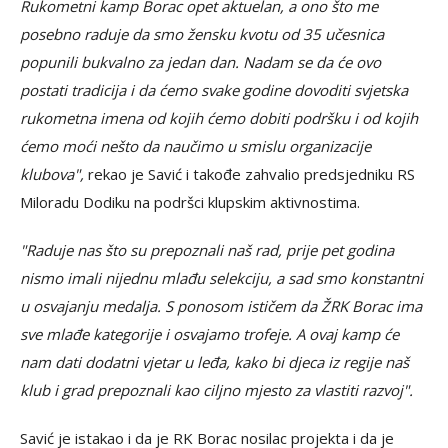
Rukometni kamp Borac opet aktuelan, a ono što me
posebno raduje da smo žensku kvotu od 35 učesnica
popunili bukvalno za jedan dan. Nadam se da će ovo
postati tradicija i da ćemo svake godine dovoditi svjetska
rukometna imena od kojih ćemo dobiti podršku i od kojih
ćemo moći nešto da naučimo u smislu organizacije
klubova",
rekao je Savić i takođe zahvalio predsjedniku RS
Miloradu Dodiku na podršci klupskim aktivnostima.
"Raduje nas što su prepoznali naš rad, prije pet godina
nismo imali nijednu mlađu selekciju, a sad smo konstantni
u osvajanju medalja. S ponosom ističem da ŽRK Borac ima
sve mlađe kategorije i osvajamo trofeje. A ovaj kamp će
nam dati dodatni vjetar u leđa, kako bi djeca iz regije naš
klub i grad prepoznali kao ciljno mjesto za vlastiti razvoj".
Savić je istakao i da je RK Borac nosilac projekta i da je