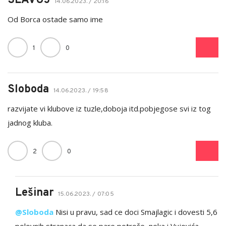
SLAVUJ
14.06.2023. / 20:16
Od Borca ostade samo ime
1
0
Sloboda
14.06.2023. / 19:58
razvijate vi klubove iz tuzle,doboja itd.pobjegose svi iz tog
jadnog kluba.
2
0
Lešinar
15.06.2023. / 07:05
@Sloboda
Nisi u pravu, sad ce doci Smajlagic i dovesti 5,6
polovnih stranaca da se pare potroše, neka i Vujovića