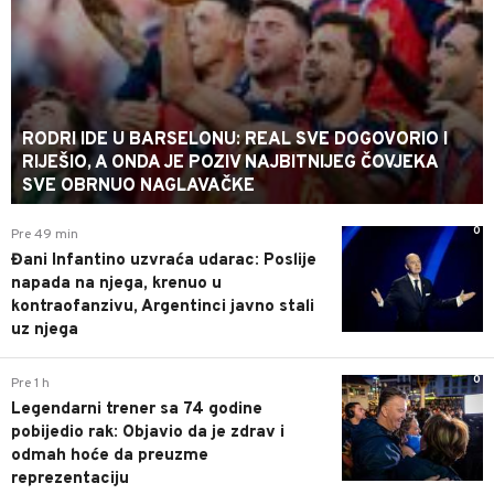
RODRI IDE U BARSELONU: REAL SVE DOGOVORIO I
RIJEŠIO, A ONDA JE POZIV NAJBITNIJEG ČOVJEKA
SVE OBRNUO NAGLAVAČKE
0
Pre 49 min
Đani Infantino uzvraća udarac: Poslije
napada na njega, krenuo u
kontraofanzivu, Argentinci javno stali
uz njega
0
Pre 1 h
Legendarni trener sa 74 godine
pobijedio rak: Objavio da je zdrav i
odmah hoće da preuzme
reprezentaciju