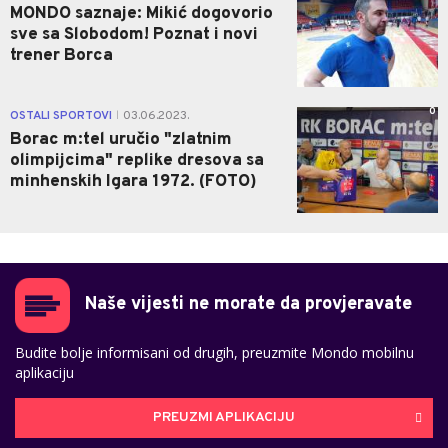
MONDO saznaje: Mikić dogovorio
sve sa Slobodom! Poznat i novi
trener Borca
0
OSTALI SPORTOVI
03.06.2023.
|
Borac m:tel uručio "zlatnim
olimpijcima" replike dresova sa
minhenskih Igara 1972. (FOTO)
Naše vijesti ne morate da provjeravate
Budite bolje informisani od drugih, preuzmite Mondo mobilnu
aplikaciju
PREUZMI APLIKACIJU