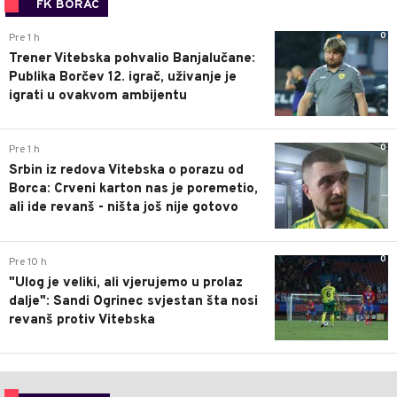
FK BORAC
0
Pre 1 h
Trener Vitebska pohvalio Banjalučane:
Publika Borčev 12. igrač, uživanje je
igrati u ovakvom ambijentu
0
Pre 1 h
Srbin iz redova Vitebska o porazu od
Borca: Crveni karton nas je poremetio,
ali ide revanš - ništa još nije gotovo
0
Pre 10 h
"Ulog je veliki, ali vjerujemo u prolaz
dalje": Sandi Ogrinec svjestan šta nosi
revanš protiv Vitebska