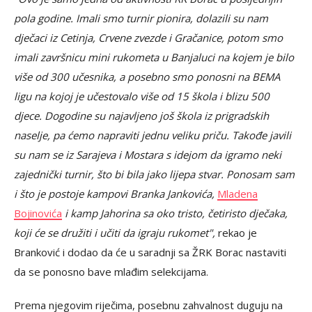
pola godine. Imali smo turnir pionira, dolazili su nam
dječaci iz Cetinja, Crvene zvezde i Gračanice, potom smo
imali završnicu mini rukometa u Banjaluci na kojem je bilo
više od 300 učesnika, a posebno smo ponosni na BEMA
ligu na kojoj je učestovalo više od 15 škola i blizu 500
djece. Dogodine su najavljeno još škola iz prigradskih
naselje, pa ćemo napraviti jednu veliku priču. Takođe javili
su nam se iz Sarajeva i Mostara s idejom da igramo neki
zajednički turnir, što bi bila jako lijepa stvar. Ponosam sam
i što je postoje kampovi Branka Jankovića,
Mladena
Bojinovića
i kamp Jahorina sa oko tristo, četiristo dječaka,
koji će se družiti i učiti da igraju rukomet",
rekao je
Branković i dodao da će u saradnji sa ŽRK Borac nastaviti
da se ponosno bave mlađim selekcijama.
Prema njegovim riječima, posebnu zahvalnost duguju na