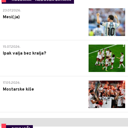
0
23.07.2026.
Mesi(ja)
2
15.07.2026.
Ipak valja bez kralja?
0
17.05.2026.
Mostarske kiše