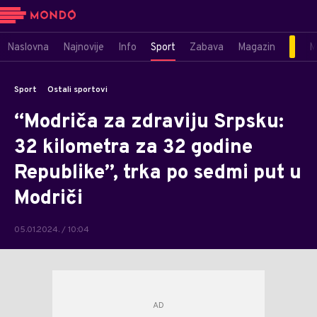
Naslovna
Najnovije
Info
Sport
Zabava
Magazin
M
Sport
Ostali sportovi
“Modriča za zdraviju Srpsku:
32 kilometra za 32 godine
Republike”, trka po sedmi put u
Modriči
05.01.2024. / 10:04