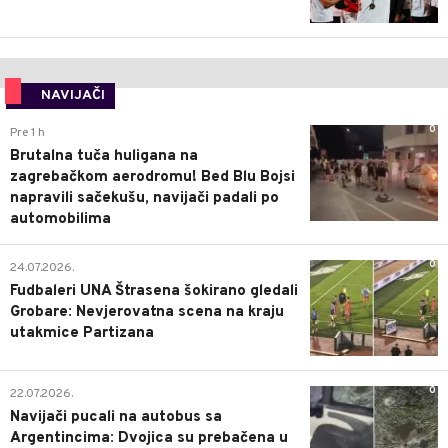
NAVIJAČI
0
Pre 1 h
Brutalna tuča huligana na
zagrebačkom aerodromu! Bed Blu Bojsi
napravili sačekušu, navijači padali po
automobilima
0
24.07.2026.
Fudbaleri UNA Štrasena šokirano gledali
Grobare: Nevjerovatna scena na kraju
utakmice Partizana
0
22.07.2026.
Navijači pucali na autobus sa
Argentincima: Dvojica su prebačena u