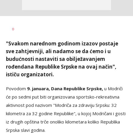
Bojan
AUTOR
0
Jakovljević
"Svakom narednom godinom izazov postaje
sve zahtjevniji, ali nadamo se da ćemo i u
budućnosti nastaviti sa obilježavanjem
rođendana Republike Srpske na ovaj način",
ističu organizatori.
Povodom
9. januara, Dana Republike Srpske,
u Modriči
će po sedmi put biti organizovana sportsko-rekreativna
aktivnost pod nazivom "Modriča za zdraviju Srpsku: 32
kilometra za 32 godine Republike", u kojoj Modričani i gosti
iz drugih opština trče onoliko kilometara koliko Republika
Srpska slavi godina.