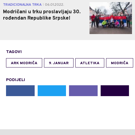
0
TRADICIONALNA TRKA
06.01.2022.
|
Modričani u trku proslavljaju 30.
rođendan Republike Srpske!
TAGOVI
ARK MODRIČA
9. JANUAR
ATLETIKA
MODRIČA
PODIJELI