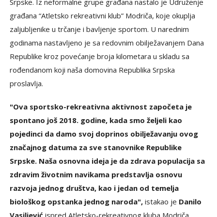
Srpske. Iz neformalne grupe građana nastalo je Udruženje
građana “Atletsko rekreativni klub” Modriča, koje okuplja
zaljubljenike u trčanje i bavljenje sportom. U narednim
godinama nastavljeno je sa redovnim obilježavanjem Dana
Republike kroz povećanje broja kilometara u skladu sa
rođendanom koji naša domovina Republika Srpska
proslavlja.
"Ova sportsko-rekreativna aktivnost započeta je
spontano još 2018. godine, kada smo željeli kao
pojedinci da damo svoj doprinos obilježavanju ovog
značajnog datuma za sve stanovnike Republike
Srpske. Naša osnovna ideja je da zdrava populacija sa
zdravim životnim navikama predstavlja osnovu
razvoja jednog društva, kao i jedan od temelja
biološkog opstanka jednog naroda",
istakao je
Danilo
Vasiljević
ispred Atletsko-rekreativnog kluba Modriča,