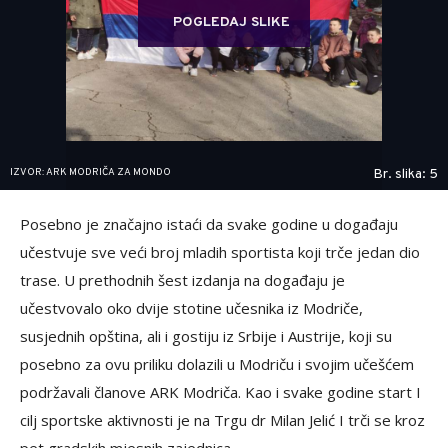
POGLEDAJ SLIKE
IZVOR: ARK MODRIČA ZA MONDO
Br. slika: 5
Posebno je značajno istaći da svake godine u događaju
učestvuje sve veći broj mladih sportista koji trče jedan dio
trase. U prethodnih šest izdanja na događaju je
učestvovalo oko dvije stotine učesnika iz Modriče,
susjednih opština, ali i gostiju iz Srbije i Austrije, koji su
posebno za ovu priliku dolazili u Modriču i svojim učešćem
podržavali članove ARK Modriča. Kao i svake godine start I
cilj sportske aktivnosti je na Trgu dr Milan Jelić I trči se kroz