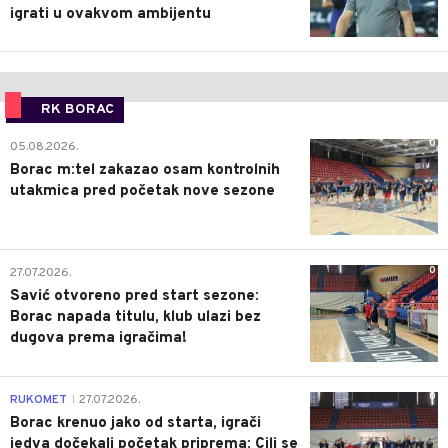
igrati u ovakvom ambijentu
RK BORAC
0
05.08.2026.
Borac m:tel zakazao osam kontrolnih
utakmica pred početak nove sezone
0
27.07.2026.
Savić otvoreno pred start sezone:
Borac napada titulu, klub ulazi bez
dugova prema igračima!
0
RUKOMET
27.07.2026.
|
Borac krenuo jako od starta, igrači
jedva dočekali početak priprema: Cilj se