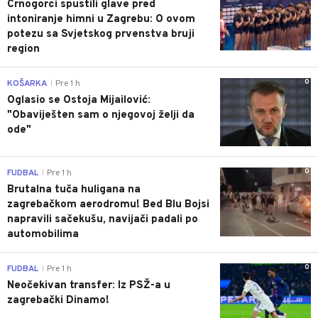
Crnogorci spustili glave pred
intoniranje himni u Zagrebu: O ovom
potezu sa Svjetskog prvenstva bruji
region
0
KOŠARKA
Pre 1 h
|
Oglasio se Ostoja Mijailović:
"Obaviješten sam o njegovoj želji da
ode"
0
FUDBAL
Pre 1 h
|
Brutalna tuča huligana na
zagrebačkom aerodromu! Bed Blu Bojsi
napravili sačekušu, navijači padali po
automobilima
0
FUDBAL
Pre 1 h
|
Neočekivan transfer: Iz PSŽ-a u
zagrebački Dinamo!