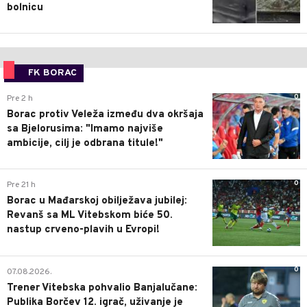
bolnicu
FK BORAC
0
Pre 2 h
Borac protiv Veleža između dva okršaja
sa Bjelorusima: "Imamo najviše
ambicije, cilj je odbrana titule!"
0
Pre 21 h
Borac u Mađarskoj obilježava jubilej:
Revanš sa ML Vitebskom biće 50.
nastup crveno-plavih u Evropi!
0
07.08.2026.
Trener Vitebska pohvalio Banjalučane:
Publika Borčev 12. igrač, uživanje je