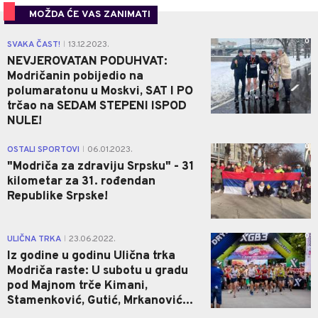
MOŽDA ĆE VAS ZANIMATI
0
SVAKA ČAST!
13.12.2023.
|
NEVJEROVATAN PODUHVAT:
Modričanin pobijedio na
polumaratonu u Moskvi, SAT I PO
trčao na SEDAM STEPENI ISPOD
NULE!
0
OSTALI SPORTOVI
06.01.2023.
|
"Modriča za zdraviju Srpsku" - 31
kilometar za 31. rođendan
Republike Srpske!
0
ULIČNA TRKA
23.06.2022.
|
Iz godine u godinu Ulična trka
Modriča raste: U subotu u gradu
pod Majnom trče Kimani,
Stamenković, Gutić, Mrkanović...