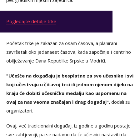
pet gradskih mjesnih zajednica.
Pogledajte detalje trke
Početak trke je zakazan za osam časova, a planirani
završetak oko jedanaest časova, kada započinje I centrlno
obilježavanje Dana Republike Srpske u Modriči.
"Učešće na događaju je besplatno za sve učesnike i svi
koji učestvuju u čitavoj trci ili jednom njenom dijelu na
kraju će dobiti učesničku medalju kao uspomenu na
ovaj za nas veoma značajan i drag događaj",
dodali su
organizatori.
Ovaj, već tradicionalni događaj, iz godine u godinu postaje
sve zahtjevniji, pa se nadamo da će učesnici nastaviti da