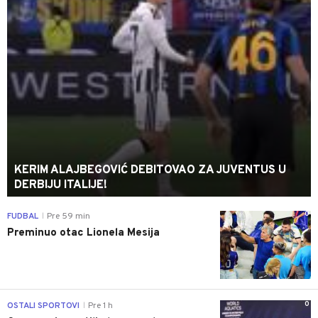
KERIM ALAJBEGOVIĆ DEBITOVAO ZA JUVENTUS U
DERBIJU ITALIJE!
0
FUDBAL
Pre 59 min
|
Preminuo otac Lionela Mesija
0
OSTALI SPORTOVI
Pre 1 h
|