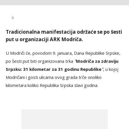
Dragan
AUTOR
0
Šutvić
Tradicionalna manifestacija održaće se po šesti
put u organizaciji ARK Modriča.
U Modriči će, povodom 9. januara, Dana Republike Srpske,
po šesti put biti organizovana trka
"
Modriča za zdraviju
Srpsku: 31 kilometar za 31 godinu Republike
"
, u kojoj
Modričani i gosti ulicama ovog grada trče onoliko
kilometara koliko Republika Srpska slavi godina.