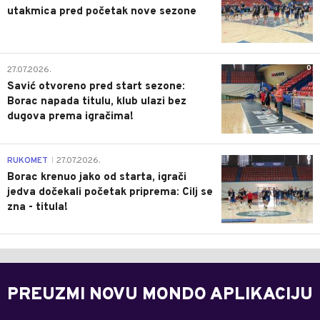
utakmica pred početak nove sezone
0
27.07.2026.
Savić otvoreno pred start sezone:
Borac napada titulu, klub ulazi bez
dugova prema igračima!
0
RUKOMET
27.07.2026.
|
Borac krenuo jako od starta, igrači
jedva dočekali početak priprema: Cilj se
zna - titula!
PREUZMI NOVU MONDO APLIKACIJU