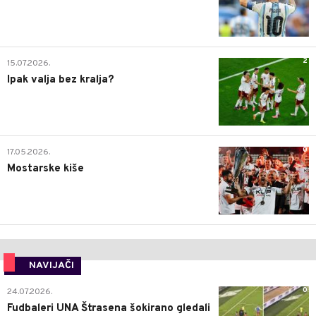
2
15.07.2026.
Ipak valja bez kralja?
0
17.05.2026.
Mostarske kiše
NAVIJAČI
0
24.07.2026.
Fudbaleri UNA Štrasena šokirano gledali