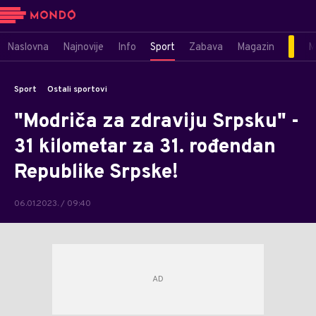
Naslovna
Najnovije
Info
Sport
Zabava
Magazin
M
Sport
Ostali sportovi
"Modriča za zdraviju Srpsku" -
31 kilometar za 31. rođendan
Republike Srpske!
06.01.2023. / 09:40