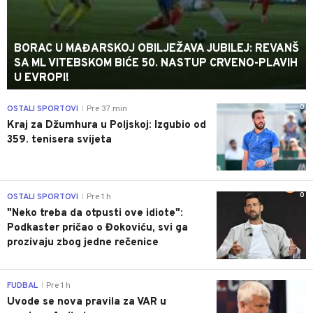
BORAC U MAĐARSKOJ OBILJEŽAVA JUBILEJ: REVANŠ
SA ML VITEBSKOM BIĆE 50. NASTUP CRVENO-PLAVIH
U EVROPI!
0
OSTALI SPORTOVI
Pre 37 min
|
Kraj za Džumhura u Poljskoj: Izgubio od
359. tenisera svijeta
0
OSTALI SPORTOVI
Pre 1 h
|
"Neko treba da otpusti ove idiote":
Podkaster pričao o Đokoviću, svi ga
prozivaju zbog jedne rečenice
0
FUDBAL
Pre 1 h
|
Uvode se nova pravila za VAR u