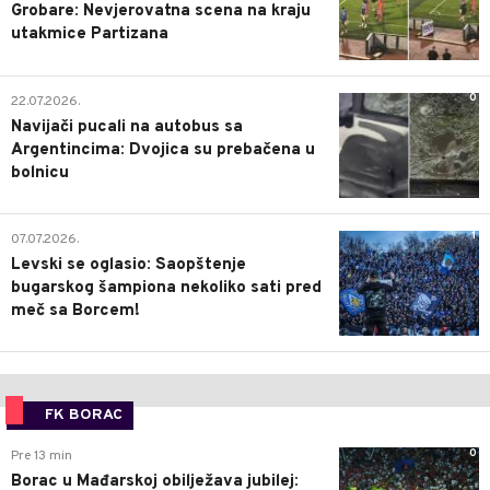
Grobare: Nevjerovatna scena na kraju
utakmice Partizana
0
22.07.2026.
Navijači pucali na autobus sa
Argentincima: Dvojica su prebačena u
bolnicu
1
07.07.2026.
Levski se oglasio: Saopštenje
bugarskog šampiona nekoliko sati pred
meč sa Borcem!
FK BORAC
0
Pre 13 min
Borac u Mađarskoj obilježava jubilej: