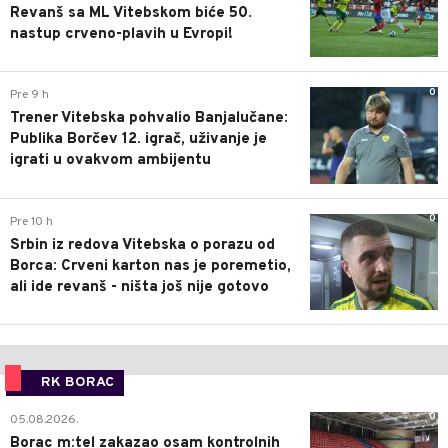
Revanš sa ML Vitebskom biće 50.
nastup crveno-plavih u Evropi!
0
Pre 9 h
Trener Vitebska pohvalio Banjalučane:
Publika Borčev 12. igrač, uživanje je
igrati u ovakvom ambijentu
0
Pre 10 h
Srbin iz redova Vitebska o porazu od
Borca: Crveni karton nas je poremetio,
ali ide revanš - ništa još nije gotovo
RK BORAC
0
05.08.2026.
Borac m:tel zakazao osam kontrolnih