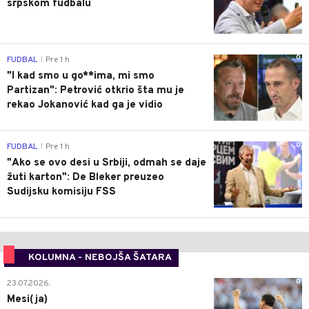
srpskom fudbalu
0
FUDBAL
Pre 1 h
|
"I kad smo u go**ima, mi smo
Partizan": Petrović otkrio šta mu je
rekao Jokanović kad ga je vidio
0
FUDBAL
Pre 1 h
|
"Ako se ovo desi u Srbiji, odmah se daje
žuti karton": De Bleker preuzeo
Sudijsku komisiju FSS
KOLUMNA - NEBOJŠA ŠATARA
0
23.07.2026.
Mesi(ja)