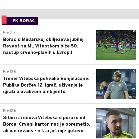
FK BORAC
0
Pre 3 h
Borac u Mađarskoj obilježava jubilej:
Revanš sa ML Vitebskom biće 50.
nastup crveno-plavih u Evropi!
0
Pre 13 h
Trener Vitebska pohvalio Banjalučane:
Publika Borčev 12. igrač, uživanje je
igrati u ovakvom ambijentu
0
Pre 13 h
Srbin iz redova Vitebska o porazu od
Borca: Crveni karton nas je poremetio,
ali ide revanš - ništa još nije gotovo