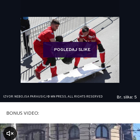
POGLEDAJ SLIKE
IZVOR: NEBOJSA PARAUSIC/© MN PRESS, ALL RIGHTS RESERVED
Br. slika: 5
BONUS VIDEO:
zvuk