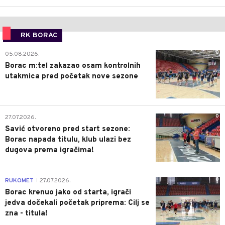
RK BORAC
0
05.08.2026.
Borac m:tel zakazao osam kontrolnih
utakmica pred početak nove sezone
0
27.07.2026.
Savić otvoreno pred start sezone:
Borac napada titulu, klub ulazi bez
dugova prema igračima!
0
RUKOMET
27.07.2026.
|
Borac krenuo jako od starta, igrači
jedva dočekali početak priprema: Cilj se
zna - titula!