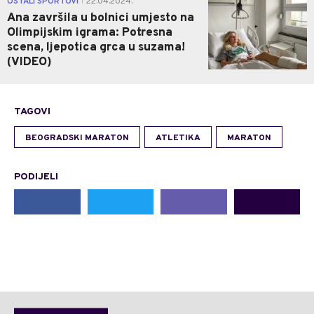
OSTALI SPORTOVI
22.04.2024.
|
Ana završila u bolnici umjesto na
Olimpijskim igrama: Potresna
scena, ljepotica grca u suzama!
(VIDEO)
TAGOVI
BEOGRADSKI MARATON
ATLETIKA
MARATON
PODIJELI