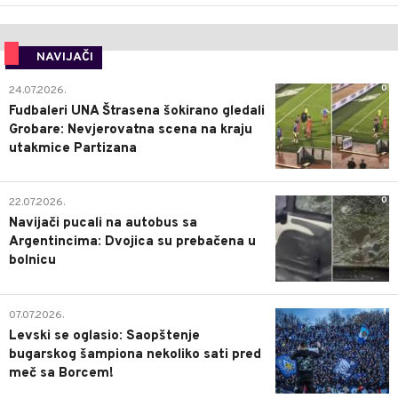
NAVIJAČI
0
24.07.2026.
Fudbaleri UNA Štrasena šokirano gledali
Grobare: Nevjerovatna scena na kraju
utakmice Partizana
0
22.07.2026.
Navijači pucali na autobus sa
Argentincima: Dvojica su prebačena u
bolnicu
1
07.07.2026.
Levski se oglasio: Saopštenje
bugarskog šampiona nekoliko sati pred
meč sa Borcem!