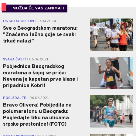
MOŽDA ĆE VAS ZANIMATI
0
OSTALI SPORTOVI
27.04.2024.
|
Sve o Beogradskom maratonu:
"Znaćemo tačno gdje se svaki
trkač nalazi"
0
SVAKA ČAST!
06.06.2021.
|
Pobjednica Beogradskog
maratona o kojoj se priča:
Nevena je kapetan prve klase i
pripadnica Kobri!
0
POGLEDAJTE
06.06.2021.
|
Bravo Olivera! Pobijedila na
polumaratonu u Beogradu:
Pogledajte trku na ulicama
srpske prestonice! (FOTO)
0