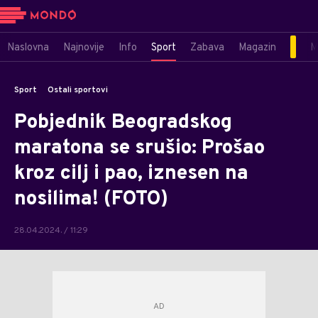
Naslovna
Najnovije
Info
Sport
Zabava
Magazin
M
Sport
Ostali sportovi
Pobjednik Beogradskog
maratona se srušio: Prošao
kroz cilj i pao, iznesen na
nosilima! (FOTO)
28.04.2024. / 11:29