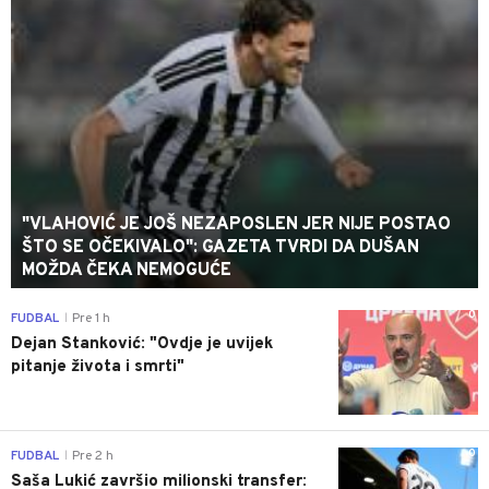
"VLAHOVIĆ JE JOŠ NEZAPOSLEN JER NIJE POSTAO
ŠTO SE OČEKIVALO": GAZETA TVRDI DA DUŠAN
MOŽDA ČEKA NEMOGUĆE
0
FUDBAL
Pre 1 h
|
Dejan Stanković: "Ovdje je uvijek
pitanje života i smrti"
0
FUDBAL
Pre 2 h
|
Saša Lukić završio milionski transfer: