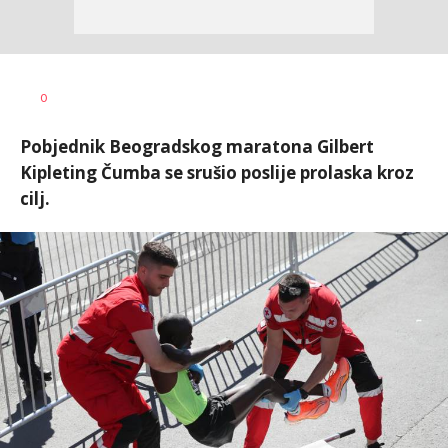
Nebojša
AUTOR
0
Šatara
Pobjednik Beogradskog maratona Gilbert
Kipleting Čumba se srušio poslije prolaska kroz
cilj.