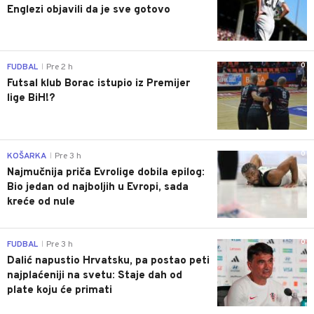
Englezi objavili da je sve gotovo
0
FUDBAL
Pre 2 h
|
Futsal klub Borac istupio iz Premijer
lige BiH!?
0
KOŠARKA
Pre 3 h
|
Najmučnija priča Evrolige dobila epilog:
Bio jedan od najboljih u Evropi, sada
kreće od nule
0
FUDBAL
Pre 3 h
|
Dalić napustio Hrvatsku, pa postao peti
najplaćeniji na svetu: Staje dah od
plate koju će primati