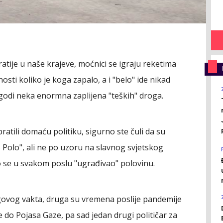
tije u naše krajeve, moćnici se igraju reketima
osti koliko je koga zapalo, a i "belo" ide nikad
ogodi neka enormna zaplijena "teških" droga.
pratili domaću politiku, sigurno ste čuli da su
 Polo", ali ne po uzoru na slavnog svjetskog
o se u svakom poslu "ugrađivao" polovinu.
govog vakta, druga su vremena poslije pandemije
 do Pojasa Gaze, pa sad jedan drugi političar za