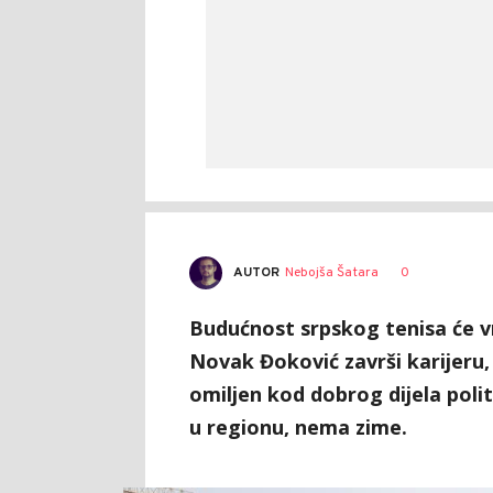
AUTOR
Nebojša Šatara
0
Budućnost srpskog tenisa će v
Novak Đoković završi karijeru, a
omiljen kod dobrog dijela politi
u regionu, nema zime.