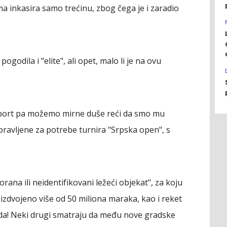
a inkasira samo trećinu, zbog čega je i zaradio
odila i "elite", ali opet, malo li je na ovu
 sport pa možemo mirne duše reći da smo mu
pravljene za potrebe turnira "Srpska open", s
dvorana ili neidentifikovani ležeći objekat", za koju
 izdvojeno više od 50 miliona maraka, kao i reket
rada! Neki drugi smatraju da među nove gradske