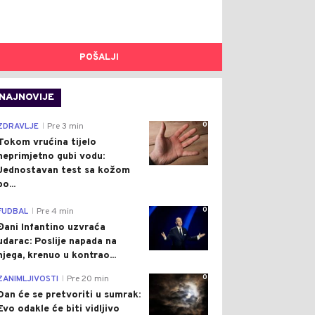
POŠALJI
NAJNOVIJE
0
ZDRAVLJE
Pre 3 min
|
Tokom vrućina tijelo
neprimjetno gubi vodu:
Jednostavan test sa kožom
po...
0
FUDBAL
Pre 4 min
|
Đani Infantino uzvraća
udarac: Poslije napada na
njega, krenuo u kontrao...
0
ZANIMLJIVOSTI
Pre 20 min
|
Dan će se pretvoriti u sumrak:
Evo odakle će biti vidljivo