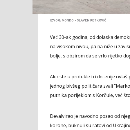
IZVOR: MONDO - SLAVEN PETKOVIĆ
Već 30-ak godina, od dolaska demokra
na visokom nivou, pa na niže u zavisn
bolje, s obzirom da se vrlo rijetko d
Ako ste u protekle tri decenije ovlaš 
jednog bivšeg političara zvali "Marko
putnika porijeklom s Korčule, već št
Devalvirao je navodno posao od nje
korone, buknuli su ratovi od Ukrajine