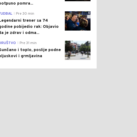
potpuno pomra...
0
FUDBAL
Pre 30 min
|
Legendarni trener sa 74
godine pobijedio rak: Objavio
da je zdrav i odma...
0
DRUŠTVO
Pre 31 min
|
Sunčano i toplo, poslije podne
pljuskovi i grmljavina