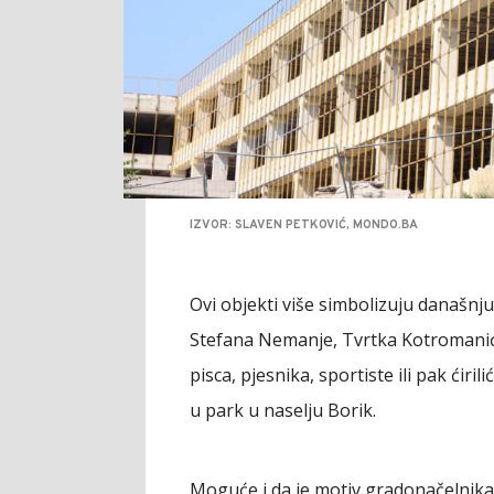
IZVOR: SLAVEN PETKOVIĆ, MONDO.BA
Ovi objekti više simbolizuju današnju
Stefana Nemanje, Tvrtka Kotromanića
pisca, pjesnika, sportiste ili pak ćiri
u park u naselju Borik.
Moguće i da je motiv gradonačelnika