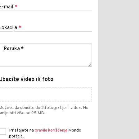
E-mail
*
Lokacija
*
Ubacite video ili foto
Možete da ubacite do 3 fotografije ili videa. Ne
smije biti više od 25 MB.
Pristajete na
pravila korišćenja
Mondo
portala.