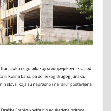
 Banjaluku nego bilo koji srednjevjekovni kralj od
 ili Kulina bana, pa do nekog drugog junaka,
lićnih slova, koja su naprasno i na "silu" postavljena
 Draška Stanivukovića bio edukativne prirode