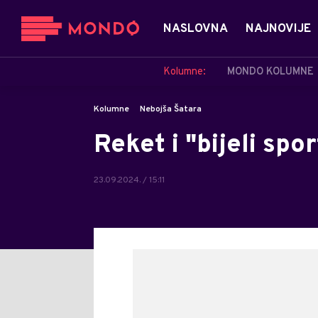
NASLOVNA
NAJNOVIJE
Kolumne:
MONDO KOLUMNE
Kolumne
Nebojša Šatara
Reket i "bijeli spor
23.09.2024. / 15:11