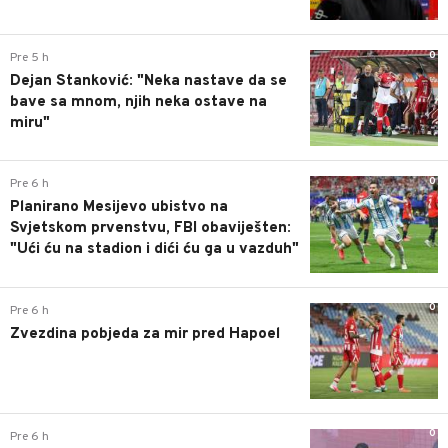
0
Pre 5 h
Dejan Stanković: "Neka nastave da se
bave sa mnom, njih neka ostave na
miru"
0
Pre 6 h
Planirano Mesijevo ubistvo na
Svjetskom prvenstvu, FBI obaviješten:
"Ući ću na stadion i dići ću ga u vazduh"
0
Pre 6 h
Zvezdina pobjeda za mir pred Hapoel
0
Pre 6 h