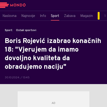
Naslovna
Najnovije
Info
Sport
Zabava
Magazin
M
Sport
Ostali sportovi
Boris Rojević izabrao konačnih
18: "Vjerujem da imamo
dovoljno kvaliteta da
obradujemo naciju"
30.10.2024. / 13:45