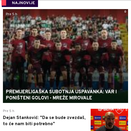
NAJNOVIJE
0
Pre 5 h
PREMIJERLIGAŠKA SUBOTNJA USPAVANKA: VAR I
PONIŠTENI GOLOVI - MREŽE MIROVALE
0
Pre 5 h
Dejan Stanković: "Da se bude zvezdaš,
to će nam biti potrebno"