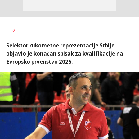
Dragan
AUTOR
0
Šutvić
Selektor rukometne reprezentacije Srbije
objavio je konačan spisak za kvalifikacije na
Evropsko prvenstvo 2026.