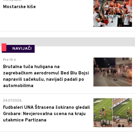
17.05.2026.
Mostarske kiše
NAVIJAČI
0
Pre 15 h
Brutalna tuča huligana na
zagrebačkom aerodromu! Bed Blu Bojsi
napravili sačekušu, navijači padali po
automobilima
0
24.07.2026.
Fudbaleri UNA Štrasena šokirano gledali
Grobare: Nevjerovatna scena na kraju
utakmice Partizana