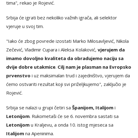
tima", rekao je Rojević.
Srbija će igrati bez nekoliko važnih igrača, ali selektor
vjeruje u svoj tim.
"Iako će zbog povrede izostati Marko Milosavljević, Nikola
Zečević, Vladimir Cupara i Aleksa Kolaković,
vjerujem da
imamo dovoljno kvaliteta da obradujemo naciju sa
dvije dobre utakmice
.
Cilj nam je plasman na Evropsko
prvenstvo
i uz maksimalan trud i zajedništvo, vjerujem da
ćemo ostvariti rezultat koji svi priželjkujemo", zaključio je
Rojević.
Srbija se nalazi u grupi četiri sa
Španijom, Italijom
i
Letonijom
. Rukometaši će se 6. novembra sastati sa
Letonijom
u Kraljevu, a onda 10. istog mjeseca sa
Italijom
na Apeninima.