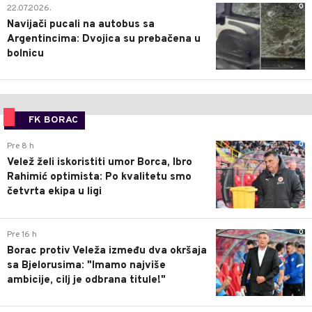
0
22.07.2026.
Navijači pucali na autobus sa
Argentincima: Dvojica su prebačena u
bolnicu
FK BORAC
0
Pre 8 h
Velež želi iskoristiti umor Borca, Ibro
Rahimić optimista: Po kvalitetu smo
četvrta ekipa u ligi
0
Pre 16 h
Borac protiv Veleža između dva okršaja
sa Bjelorusima: "Imamo najviše
ambicije, cilj je odbrana titule!"