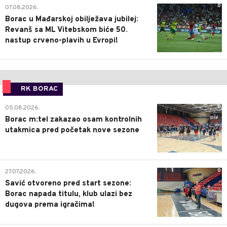
0
07.08.2026.
Borac u Mađarskoj obilježava jubilej:
Revanš sa ML Vitebskom biće 50.
nastup crveno-plavih u Evropi!
RK BORAC
0
05.08.2026.
Borac m:tel zakazao osam kontrolnih
utakmica pred početak nove sezone
0
27.07.2026.
Savić otvoreno pred start sezone:
Borac napada titulu, klub ulazi bez
dugova prema igračima!