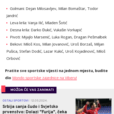
Golmani: Dejan Milosavljev, Milan Bomaštar, Todor
Jandrić
Leva krila: Vanja Ilić, Mladen Šotić
Desna krila: Darko Đukić, Vukašin Vorkapić
Pivoti: Mijajlo Marsenić, Luka Rogan, Dragan Pešmalbek
Bekovi: Miloš Kos, Milan Jovanović, Uroš Borzaš, Miljan
Pušica, Stefan Dodić, Lazar Kukić, Uroš Kojadinović, Miloš
Orbović
Pratite sve sportske vijesti na jednom mjestu, budite
dio
Mondo sportske zajednice na Viberu!
MOŽDA ĆE VAS ZANIMATI
0
OSTALI SPORTOVI
12.05.2024.
|
Srbija sanja čudo i Svjetsko
prvenstvo: Dolazi "Furija", čeka