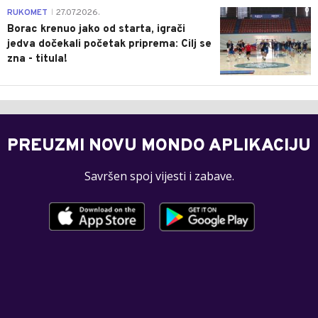
0
RUKOMET
27.07.2026.
|
Borac krenuo jako od starta, igrači
jedva dočekali početak priprema: Cilj se
zna - titula!
PREUZMI NOVU MONDO APLIKACIJU
Savršen spoj vijesti i zabave.