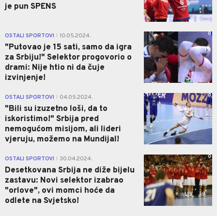
je pun SPENS
0
OSTALI SPORTOVI
10.05.2024.
|
"Putovao je 15 sati, samo da igra
za Srbiju!" Selektor progovorio o
drami: Nije htio ni da čuje
izvinjenje!
0
OSTALI SPORTOVI
04.05.2024.
|
"Bili su izuzetno loši, da to
iskoristimo!" Srbija pred
nemogućom misijom, ali lideri
vjeruju, možemo na Mundijal!
0
OSTALI SPORTOVI
30.04.2024.
|
Desetkovana Srbija ne diže bijelu
zastavu: Novi selektor izabrao
"orlove", ovi momci hoće da
odlete na Svjetsko!