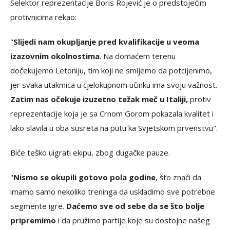
Selektor reprezentacije Boris Rojević je o predstojećim
protivnicima rekao:
"
Slijedi nam okupljanje pred kvalifikacije u veoma
izazovnim okolnostima
. Na domaćem terenu
dočekujemo Letoniju, tim koji ne smijemo da potcijenimo,
jer svaka utakmica u cjelokupnom učinku ima svoju važnost.
Zatim nas očekuje izuzetno težak meč u Italiji,
protiv
reprezentacije koja je sa Crnom Gorom pokazala kvalitet i
lako slavila u oba susreta na putu ka Svjetskom prvenstvu".
Biće teško uigrati ekipu, zbog dugačke pauze.
"
Nismo se okupili gotovo pola godine
, što znači da
imamo samo nekoliko treninga da uskladimo sve potrebne
segmente igre.
Daćemo sve od sebe da se što bolje
pripremimo
i da pružimo partije koje su dostojne našeg