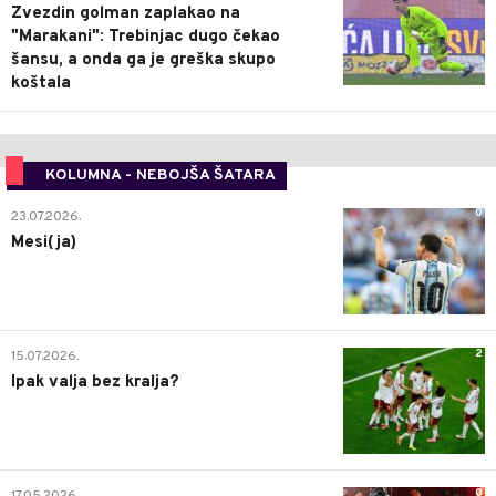
Zvezdin golman zaplakao na
"Marakani": Trebinjac dugo čekao
šansu, a onda ga je greška skupo
koštala
KOLUMNA - NEBOJŠA ŠATARA
0
23.07.2026.
Mesi(ja)
2
15.07.2026.
Ipak valja bez kralja?
0