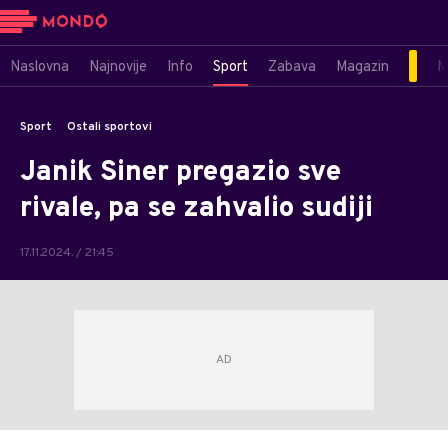
Naslovna
Najnovije
Info
Sport
Zabava
Magazin
M
Sport
Ostali sportovi
Janik Siner pregazio sve
rivale, pa se zahvalio sudiji
17.11.2024. / 21:45