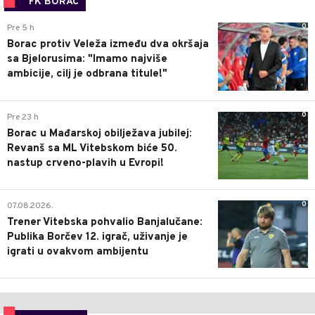
FK BORAC
0
Pre 5 h
Borac protiv Veleža između dva okršaja
sa Bjelorusima: "Imamo najviše
ambicije, cilj je odbrana titule!"
0
Pre 23 h
Borac u Mađarskoj obilježava jubilej:
Revanš sa ML Vitebskom biće 50.
nastup crveno-plavih u Evropi!
0
07.08.2026.
Trener Vitebska pohvalio Banjalučane:
Publika Borčev 12. igrač, uživanje je
igrati u ovakvom ambijentu