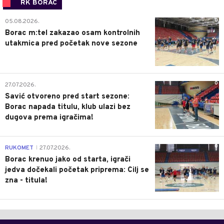
RK BORAC
0
05.08.2026.
Borac m:tel zakazao osam kontrolnih
utakmica pred početak nove sezone
0
27.07.2026.
Savić otvoreno pred start sezone:
Borac napada titulu, klub ulazi bez
dugova prema igračima!
0
RUKOMET
27.07.2026.
|
Borac krenuo jako od starta, igrači
jedva dočekali početak priprema: Cilj se
zna - titula!