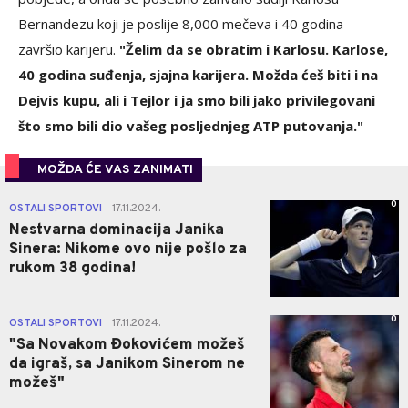
Bernandezu koji je poslije 8,000 mečeva i 40 godina
završio karijeru.
"Želim da se obratim i Karlosu. Karlose,
40 godina suđenja, sjajna karijera. Možda ćeš biti i na
Dejvis kupu, ali i Tejlor i ja smo bili jako privilegovani
što smo bili dio vašeg posljednjeg ATP putovanja."
MOŽDA ĆE VAS ZANIMATI
0
OSTALI SPORTOVI
17.11.2024.
|
Nestvarna dominacija Janika
Sinera: Nikome ovo nije pošlo za
rukom 38 godina!
0
OSTALI SPORTOVI
17.11.2024.
|
"Sa Novakom Đokovićem možeš
da igraš, sa Janikom Sinerom ne
možeš"