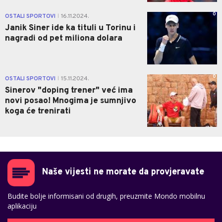
0
OSTALI SPORTOVI
16.11.2024.
|
Janik Siner ide ka tituli u Torinu i
nagradi od pet miliona dolara
0
OSTALI SPORTOVI
15.11.2024.
|
Sinerov "doping trener" već ima
novi posao! Mnogima je sumnjivo
koga će trenirati
Naše vijesti ne morate da provjeravate
Budite bolje informisani od drugih, preuzmite Mondo mobilnu
aplikaciju