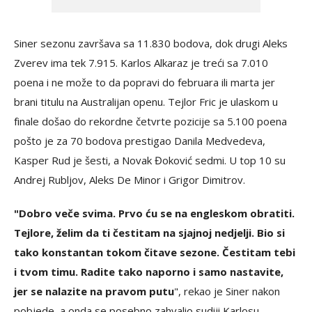
Siner sezonu završava sa 11.830 bodova, dok drugi Aleks
Zverev ima tek 7.915. Karlos Alkaraz je treći sa 7.010
poena i ne može to da popravi do februara ili marta jer
brani titulu na Australijan openu. Tejlor Fric je ulaskom u
finale došao do rekordne četvrte pozicije sa 5.100 poena
pošto je za 70 bodova prestigao Danila Medvedeva,
Kasper Rud je šesti, a Novak Đoković sedmi. U top 10 su
Andrej Rubljov, Aleks De Minor i Grigor Dimitrov.
"Dobro veče svima. Prvo ću se na engleskom obratiti.
Tejlore, želim da ti čestitam na sjajnoj nedjelji. Bio si
tako konstantan tokom čitave sezone. Čestitam tebi
i tvom timu. Radite tako naporno i samo nastavite,
jer se nalazite na pravom putu
", rekao je Siner nakon
pobjede, a onda se posebno zahvalio sudiji Karlosu