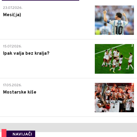
0
23.07.2026.
Mesi(ja)
2
15.07.2026.
Ipak valja bez kralja?
0
17.05.2026.
Mostarske kiše
NAVIJAČI