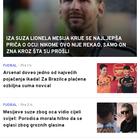
IZA SUZA LIONELA MESIJA KRIJE SE NAJLJEPŠA
PRIČA O OCU: NIKOME OVO NIJE REKAO, SAMO ON
ZNA KROZ ŠTA SU PROŠLI
0
FUDBAL
Pre 1 h
|
Arsenal doveo jedno od najvećih
pojačanja ikada! Za Brazilca plaćena
ozbiljna suma novca!
0
FUDBAL
Pre 2 h
|
Mesijeve suze zbog oca vidio cijeli
svijet: Porodica morala hitno da se
oglasi zbog groznih glasina