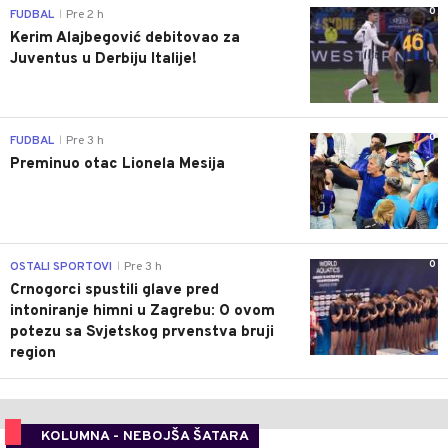
0
FUDBAL
Pre 2 h
|
Kerim Alajbegović debitovao za
Juventus u Derbiju Italije!
0
FUDBAL
Pre 3 h
|
Preminuo otac Lionela Mesija
0
OSTALI SPORTOVI
Pre 3 h
|
Crnogorci spustili glave pred
intoniranje himni u Zagrebu: O ovom
potezu sa Svjetskog prvenstva bruji
region
KOLUMNA - NEBOJŠA ŠATARA