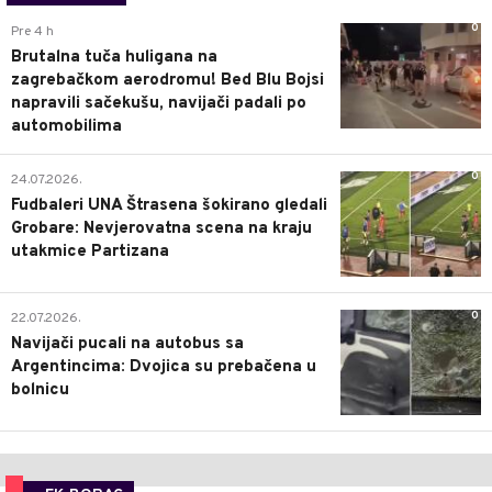
0
Pre 4 h
Brutalna tuča huligana na
zagrebačkom aerodromu! Bed Blu Bojsi
napravili sačekušu, navijači padali po
automobilima
0
24.07.2026.
Fudbaleri UNA Štrasena šokirano gledali
Grobare: Nevjerovatna scena na kraju
utakmice Partizana
0
22.07.2026.
Navijači pucali na autobus sa
Argentincima: Dvojica su prebačena u
bolnicu