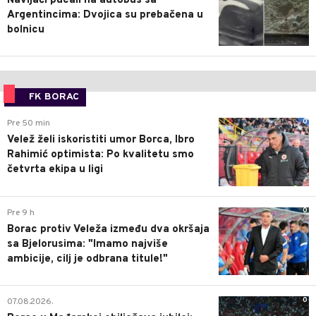
Navijači pucali na autobus sa
Argentincima: Dvojica su prebačena u
bolnicu
FK BORAC
0
Pre 50 min
Velež želi iskoristiti umor Borca, Ibro
Rahimić optimista: Po kvalitetu smo
četvrta ekipa u ligi
0
Pre 9 h
Borac protiv Veleža između dva okršaja
sa Bjelorusima: "Imamo najviše
ambicije, cilj je odbrana titule!"
0
07.08.2026.