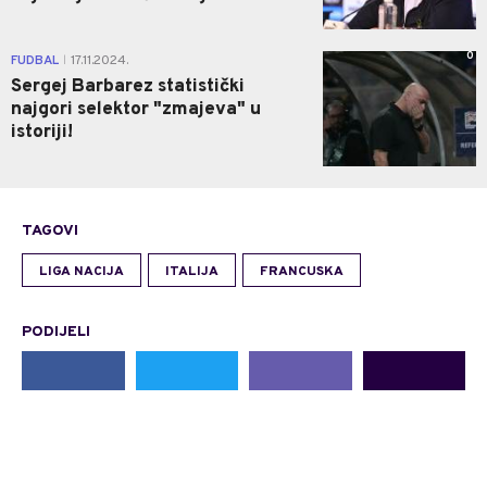
0
FUDBAL
17.11.2024.
|
Sergej Barbarez statistički
najgori selektor "zmajeva" u
istoriji!
TAGOVI
LIGA NACIJA
ITALIJA
FRANCUSKA
PODIJELI