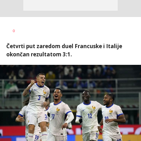
Bojan
AUTOR
0
Jakovljević
Četvrti put zaredom duel Francuske i Italije
okončan rezultatom 3:1.