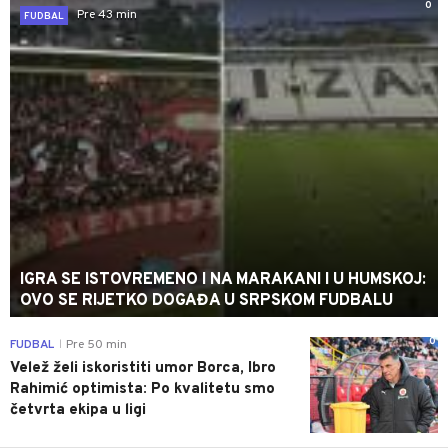
0
Pre 43 min
FUDBAL
IGRA SE ISTOVREMENO I NA MARAKANI I U HUMSKOJ:
OVO SE RIJETKO DOGAĐA U SRPSKOM FUDBALU
0
FUDBAL
Pre 50 min
|
Velež želi iskoristiti umor Borca, Ibro
Rahimić optimista: Po kvalitetu smo
četvrta ekipa u ligi