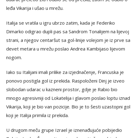
leđa Vikarija i ušao u mrežu.
Italija se vratila u igru ubrzo zatim, kada je Federiko
Dimarko odigrao dupli pas sa Sandrom Tonalijem na lijevoj
strani, a njegov centaršut sa gol-linije volejom je iz prve sa
devet metara u mrežu poslao Andrea Kambijaso lijevom
nogom.
Iako su Italijani imali prilike za izjednačenje, Francuska je
ponovo postigla gol iz prekida. Raspoloženi Dinj je izveo
slobodan udarac u kazneni prostor, gdje je Rabio bio
mnogo agresivniji od Lokatelija i glavom poslao loptu iznad
Vikarija, koji je bio van pozicije. Bio je to šesti uzastopni gol
koji je Italija primila iz prekida.
U drugom meču grupe Izrael je iznenađujuće pobijedio