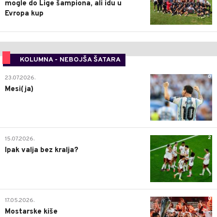
mogle do Lige šampiona, ali idu u
Evropa kup
KOLUMNA - NEBOJŠA ŠATARA
0
23.07.2026.
Mesi(ja)
2
15.07.2026.
Ipak valja bez kralja?
0
17.05.2026.
Mostarske kiše