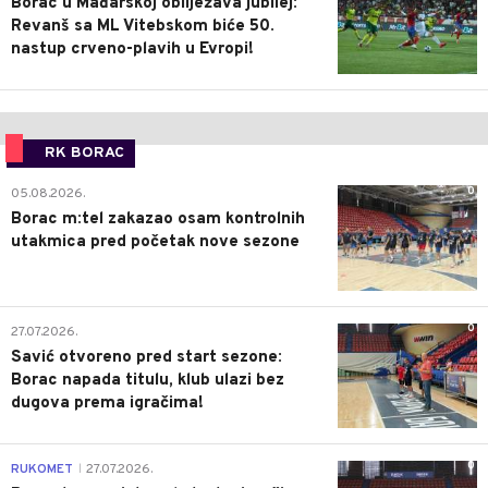
Borac u Mađarskoj obilježava jubilej:
Revanš sa ML Vitebskom biće 50.
nastup crveno-plavih u Evropi!
RK BORAC
0
05.08.2026.
Borac m:tel zakazao osam kontrolnih
utakmica pred početak nove sezone
0
27.07.2026.
Savić otvoreno pred start sezone:
Borac napada titulu, klub ulazi bez
dugova prema igračima!
0
RUKOMET
27.07.2026.
|