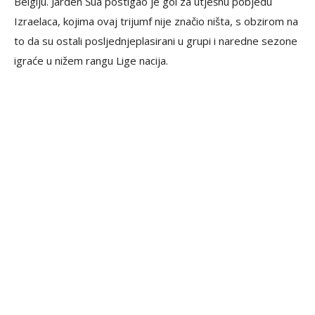
Belgiju. Jarden Šua postigao je gol za utješnu pobjedu
Izraelaca, kojima ovaj trijumf nije značio ništa, s obzirom na
to da su ostali posljednjeplasirani u grupi i naredne sezone
igraće u nižem rangu Lige nacija.