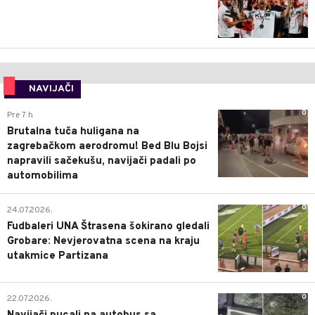
NAVIJAČI
0
Pre 7 h
Brutalna tuča huligana na
zagrebačkom aerodromu! Bed Blu Bojsi
napravili sačekušu, navijači padali po
automobilima
0
24.07.2026.
Fudbaleri UNA Štrasena šokirano gledali
Grobare: Nevjerovatna scena na kraju
utakmice Partizana
0
22.07.2026.