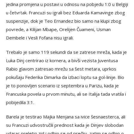
jedina promjena u postavi u odnosu na pobjedu 1:0 u Belgiji
u četvrtak. Francuzi su igrali bez Eduarda Kamavinge zbog
suspenzije, dok je Teo Ernandez bio samo na klupi zbog
povrede, a Kilijan Mbape, Orelijen Čuameni, Usman
Dembele i Vesli Fofana nisu igrali.
Trebalo je samo 119 sekundi da se zatrese mreža, kada je
Luka Dinj centrirao iz kornera, a bivši vezista Juventusa
Rabio glavom zatresao mrežu sa šest metara, uprkos
pokušaju Federika Dimarka da izbaci loptu sa gol-linije. Bio
je to ponovljen scenario iz septembra u Parizu, kada je
Francuska povela u prvom minutu, ali se Italija tada vratila i
pobijedila 3:1.
Barela je testirao Majka Menjana sa ivice šesnaesterca, ali
su Francuzi udvostručili prednost kada je Dinjev slobodan
udarac preletio zid i odbio se od prečku, zatim se odbio o