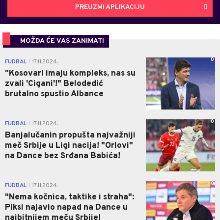
PREUZMI APLIKACIJU
MOŽDA ĆE VAS ZANIMATI
0
FUDBAL
17.11.2024.
|
"Kosovari imaju kompleks, nas su
zvali 'Cigani'!" Belodedić
brutalno spustio Albance
0
FUDBAL
17.11.2024.
|
Banjalučanin propušta najvažniji
meč Srbije u Ligi nacija! "Orlovi"
na Dance bez Srđana Babića!
0
FUDBAL
17.11.2024.
|
"Nema kočnica, taktike i straha":
Piksi najavio napad na Dance u
najbitnijem meču Srbije!