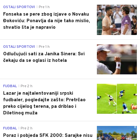
0
OSTALI SPORTOVI
Pre 1 h
|
Fonseka se pere zbog izjave o Novaku
Đokoviću: Ponavlja da nije tako mislio,
shvatio šta je napravio
0
OSTALI SPORTOVI
Pre 1 h
|
Odlučujući sati za Janika Sinera: Svi
čekaju da se oglasi iz hotela
0
FUDBAL
Pre 2 h
|
Lazar je najtalentovaniji srpski
fudbaler, pogledajte zašto: Pretrčao
preko cijelog terena, pa driblao i
Diletinog muža
0
FUDBAL
Pre 2 h
|
Poraz i pobjeda SFK 2000: Sarajke nisu