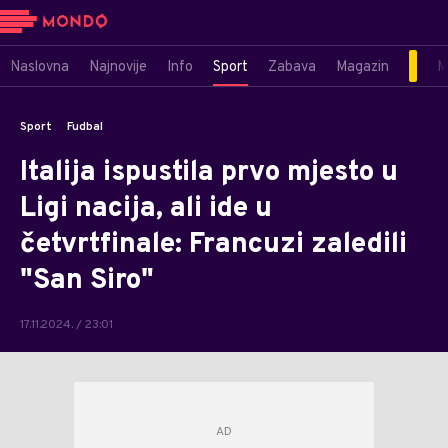
Naslovna
Najnovije
Info
Sport
Zabava
Magazin
M
Sport
Fudbal
Italija ispustila prvo mjesto u
Ligi nacija, ali ide u
četvrtfinale: Francuzi zaledili
"San Siro"
17.11.2024. / 23:01