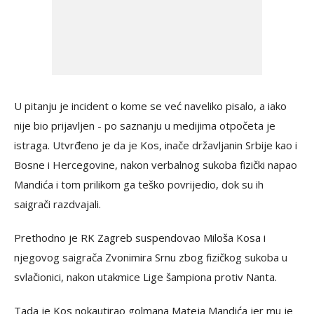
U pitanju je incident o kome se već naveliko pisalo, a iako
nije bio prijavljen - po saznanju u medijima otpočeta je
istraga. Utvrđeno je da je Kos, inače državljanin Srbije kao i
Bosne i Hercegovine, nakon verbalnog sukoba fizički napao
Mandića i tom prilikom ga teško povrijedio, dok su ih
saigrači razdvajali.
Prethodno je RK Zagreb suspendovao Miloša Kosa i
njegovog saigrača Zvonimira Srnu zbog fizičkog sukoba u
svlačionici, nakon utakmice Lige šampiona protiv Nanta.
Tada je Kos nokautirao golmana Mateja Mandića jer mu je