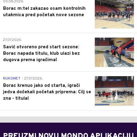
0
05.08.2026.
Borac m:tel zakazao osam kontrolnih
utakmica pred početak nove sezone
0
27.07.2026.
Savić otvoreno pred start sezone:
Borac napada titulu, klub ulazi bez
dugova prema igračima!
0
RUKOMET
27.07.2026.
|
Borac krenuo jako od starta, igrači
jedva dočekali početak priprema: Cilj se
zna - titula!
PREUZMI NOVU MONDO APLIKACIJU