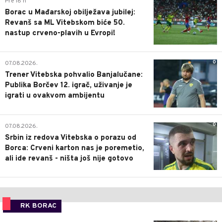
Pre 18 h
Borac u Mađarskoj obilježava jubilej:
Revanš sa ML Vitebskom biće 50.
nastup crveno-plavih u Evropi!
0
07.08.2026.
Trener Vitebska pohvalio Banjalučane:
Publika Borčev 12. igrač, uživanje je
igrati u ovakvom ambijentu
0
07.08.2026.
Srbin iz redova Vitebska o porazu od
Borca: Crveni karton nas je poremetio,
ali ide revanš - ništa još nije gotovo
RK BORAC