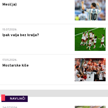
Mesi(ja)
2
15.07.2026.
Ipak valja bez kralja?
0
17.05.2026.
Mostarske kiše
NAVIJAČI
0
24.07.2026.