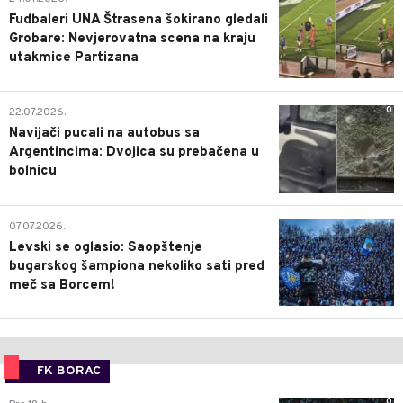
Fudbaleri UNA Štrasena šokirano gledali
Grobare: Nevjerovatna scena na kraju
utakmice Partizana
0
22.07.2026.
Navijači pucali na autobus sa
Argentincima: Dvojica su prebačena u
bolnicu
1
07.07.2026.
Levski se oglasio: Saopštenje
bugarskog šampiona nekoliko sati pred
meč sa Borcem!
FK BORAC
0