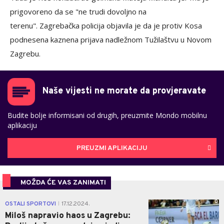
prigovoreno da se "ne trudi dovoljno na
terenu". Zagrebačka policija objavila je da je protiv Kosa
podnesena kaznena prijava nadležnom Tužilaštvu u Novom
Zagrebu.
Naše vijesti ne morate da provjeravate
Budite bolje informisani od drugih, preuzmite Mondo mobilnu
aplikaciju
PREUZMI APLIKACIJU
MOŽDA ĆE VAS ZANIMATI
0
OSTALI SPORTOVI
17.12.2024.
|
Miloš napravio haos u Zagrebu: