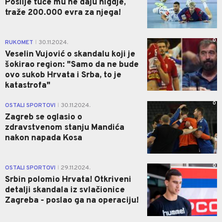
Poslije tuče mu ne daju nigdje,
traže 200.000 evra za njega!
0
RUKOMET
30.11.2024.
|
Veselin Vujović o skandalu koji je
šokirao region: "Samo da ne bude
ovo sukob Hrvata i Srba, to je
katastrofa"
0
OSTALI SPORTOVI
30.11.2024.
|
Zagreb se oglasio o
zdravstvenom stanju Mandića
nakon napada Kosa
0
OSTALI SPORTOVI
29.11.2024.
|
Srbin polomio Hrvata! Otkriveni
detalji skandala iz svlačionice
Zagreba - poslao ga na operaciju!