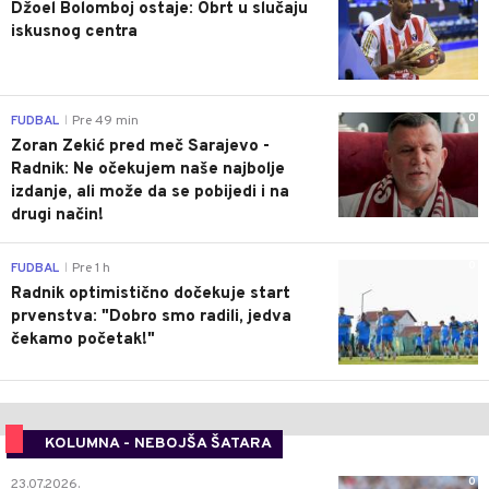
Džoel Bolomboj ostaje: Obrt u slučaju
iskusnog centra
0
FUDBAL
Pre 49 min
|
Zoran Zekić pred meč Sarajevo -
Radnik: Ne očekujem naše najbolje
izdanje, ali može da se pobijedi i na
drugi način!
0
FUDBAL
Pre 1 h
|
Radnik optimistično dočekuje start
prvenstva: "Dobro smo radili, jedva
čekamo početak!"
KOLUMNA - NEBOJŠA ŠATARA
0
23.07.2026.