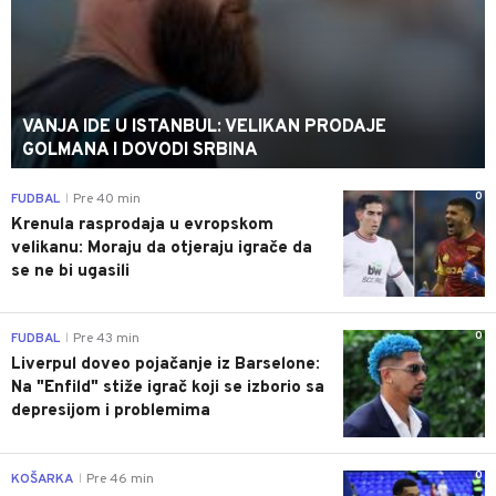
VANJA IDE U ISTANBUL: VELIKAN PRODAJE
GOLMANA I DOVODI SRBINA
0
FUDBAL
Pre 40 min
|
Krenula rasprodaja u evropskom
velikanu: Moraju da otjeraju igrače da
se ne bi ugasili
0
FUDBAL
Pre 43 min
|
Liverpul doveo pojačanje iz Barselone:
Na "Enfild" stiže igrač koji se izborio sa
depresijom i problemima
0
KOŠARKA
Pre 46 min
|