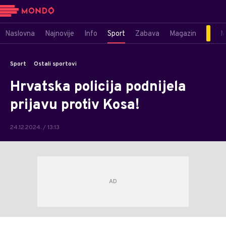
Naslovna
Najnovije
Info
Sport
Zabava
Magazin
M
Sport
Ostali sportovi
Hrvatska policija podnijela
prijavu protiv Kosa!
24.12.2024. / 13:13